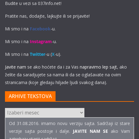
Budite u vezi sa 037info.net!
Pratite nas, dodajte, lajkujte ili se prijavite!
Mi smo i na
Facebook
-u.
Mi smo i na
Instagram
-u.
Mi smo i na
Twitter
-u (
X
-u).
Javite nam
se ako hoćete da i za Vas
napravimo lep sajt
, ako
želite da saradjujete sa nama ili da se oglašavate na ovim
stranicama (koje gledaju hiljade ljudi svakog dana).
ARHIVE TEKSTOVA
ARHIVE
TEKSTOVA
Od 31.08.2016. imamo novu verziju sajta. Sadržaji iz stare
verzije sajta postoje i dalje.
JAVITE NAM SE
ako Vam
zatrebaju stariji sadržaji...