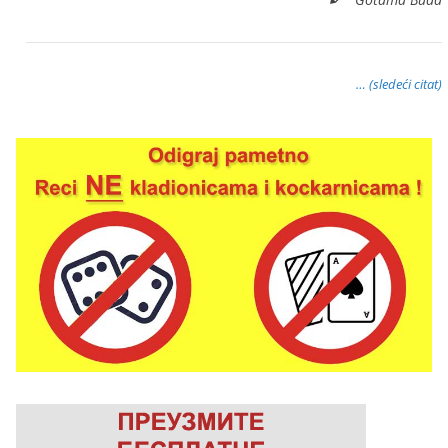
… (sledeći citat)