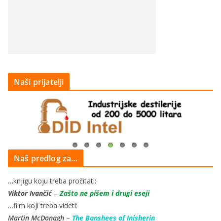
Naši prijatelji
Naš predlog za…
…knjigu koju treba pročitati:
Viktor Ivančić
–
Zašto ne pišem i drugi eseji
…film koji treba videti:
Martin McDonagh
–
The Banshees of Inisherin