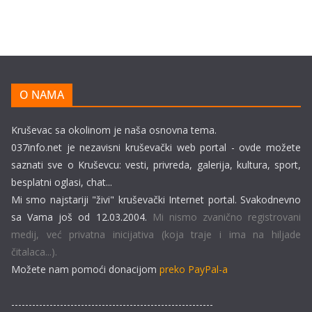
O NAMA
Kruševac sa okolinom je naša osnovna tema.
037info.net je nezavisni kruševački web portal - ovde možete
saznati sve o Kruševcu: vesti, privreda, galerija, kultura, sport,
besplatni oglasi, chat...
Mi smo najstariji "živi" kruševački Internet portal. Svakodnevno
sa Vama još od 12.03.2004.
Mi nismo zvanično registrovani
medij, već privatna inicijativa (koja traje i ima na hiljade
čitalaca...).
Možete nam pomoći donacijom
preko PayPal-a
----------------------------------------------------------