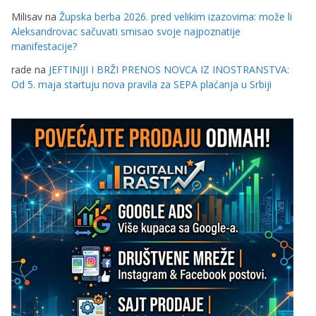
Milisav
na
Župska berba 2026. pred velikim izazovima: može li
Aleksandrovac sačuvati smisao svoje najpoznatije
manifestacije?
rade
na
JEFTINIJI I BRŽI PRENOS NOVCA IZ INOSTRANSTVA:
Od 5. maja startuju nova pravila za SEPA plaćanja u Srbiji