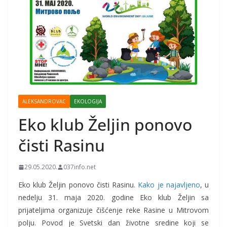
ALEKSANDROVAC
EKOLOGIJA
Eko klub Željin ponovo
čisti Rasinu
29.05.2020.
037info.net
Eko klub Željin ponovo čisti Rasinu.
Kako je najavljeno
, u
nedelju 31. maja 2020. godine Eko klub Željin sa
prijateljima organizuje čišćenje reke Rasine u Mitrovom
polju. Povod je Svetski dan životne sredine koji se