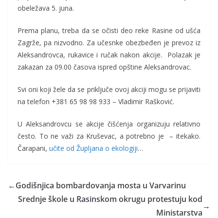
obeležava 5. juna.
Prema planu, treba da se očisti deo reke Rasine od ušća
Zagrže, pa nizvodno. Za učesnke obezbeđen je prevoz iz
Aleksandrovca, rukavice i ručak nakon akcije. Polazak je
zakazan za 09.00 časova ispred opštine Aleksandrovac.
Svi oni koji žele da se priključe ovoj akciji mogu se prijaviti
na telefon +381 65 98 98 933 – Vladimir Rašković.
U Aleksandrovcu se akcije čišćenja organizuju relativno
često. To ne važi za Kruševac, a potrebno je – itekako.
Čarapani,
učite od Župljana o ekologiji
…
←
Godišnjica bombardovanja mosta u Varvarinu
Srednje škole u Rasinskom okrugu protestuju kod
→
Ministarstva