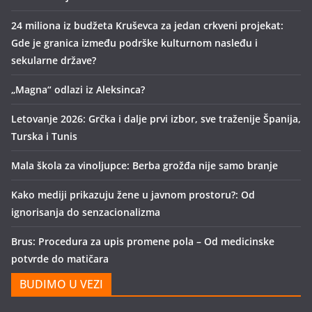
24 miliona iz budžeta Kruševca za jedan crkveni projekat:
Gde je granica između podrške kulturnom nasleđu i
sekularne države?
„Magna“ odlazi iz Aleksinca?
Letovanje 2026: Grčka i dalje prvi izbor, sve traženije Španija,
Turska i Tunis
Mala škola za vinoljupce: Berba grožđa nije samo branje
Kako mediji prikazuju žene u javnom prostoru?: Od
ignorisanja do senzacionalizma
Brus: Procedura za upis promene pola – Od medicinske
potvrde do matičara
BUDIMO U VEZI