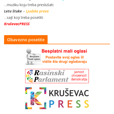
…muziku koju treba preslušati:
Letu štuke
–
Ljudska prava
…sajt koji treba posetiti:
KruševacPRESS
Obavezno posetite