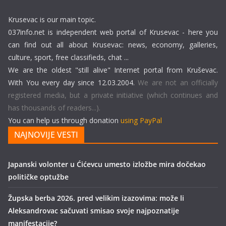
Krusevac is our main topic.
037info.net is independent web portal of Krusevac - here you
can find out all about Krusevac: news, economy, galleries,
culture, sport, free classifieds, chat ...
We are the oldest "still alive" Internet portal from Kruševac.
With You every day since 12.03.2004.
We are not an officially
registered media, but a private initiative (which continues and
has thousands of readers...).
You can help us through donation
using PayPal
NAJNOVIJE VESTI
Japanski volonter u Ćićevcu umesto izložbe mira dočekao
političke optužbe
Župska berba 2026. pred velikim izazovima: može li
Aleksandrovac sačuvati smisao svoje najpoznatije
manifestacije?