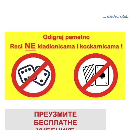
… (sledeći citat)