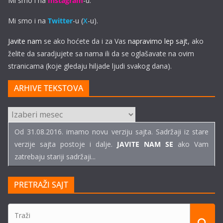
Mi smo i na
Instagram
-u.
Mi smo i na
Twitter
-u (
X
-u).
Javite nam
se ako hoćete da i za Vas
napravimo lep sajt
, ako
želite da saradjujete sa nama ili da se oglašavate na ovim
stranicama (koje gledaju hiljade ljudi svakog dana).
ARHIVE TEKSTOVA
ARHIVE
TEKSTOVA
Od 31.08.2016. imamo novu verziju sajta. Sadržaji iz stare
verzije sajta postoje i dalje.
JAVITE NAM SE
ako Vam
zatrebaju stariji sadržaji...
PRETRAŽI SAJT