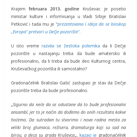
Krajem
februara 2013. godine
Kruševac je posetio
ministar kulture i informisanja u Vladi Srbije Bratislav
Petković i tada mu je “
prezentovana i ideja da se bioskop
„Evropa“ pretvori u Dečje pozorište
”
.
U isto vreme
razvila se žestoka polemika
da li Dečje
pozorište u nastajanju treba da bude amatersko ili
profesionalno, da li treba da bude deo Kulturnog centra,
Kruševačkog pozorišta ili samostalno?
Gradonačelnik Bratislav Gašić zastupao je stav da Dečje
pozorište treba da bude profesionalno.
„
Sigurno da neće da se odustane da to bude profesionalni
ansambl, jer to je način da dođemo do onih rezultata kakve
hoćemo. Da sutradan tu stvorimo i nova radna mesta za
veliki broj glumaca, režisera, dramaturga koji su sad na
birou, a deca su grada Kruševca
„,
kazao je
gradonačelnik