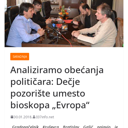
SARADNJA
Analiziramo obećanja
političara: Dečje
pozorište umesto
bioskopa „Evropa“
30.01.2018.
037info.net
„Gradonačelnik Kruševca Bratislav Gašić najavio je