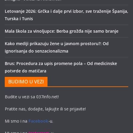
Letovanje 2026: Grčka i dalje prvi izbor, sve traženije Španija,
Turska i Tunis
Mala škola za vinoljupce: Berba grožđa nije samo branje
Kako mediji prikazuju žene u javnom prostoru?: Od
ignorisanja do senzacionalizma
Brus: Procedura za upis promene pola – Od medicinske
potvrde do matičara
BUDIMO U VEZI
Budite u vezi sa 037info.net!
Pratite nas, dodajte, lajkujte ili se prijavite!
Mi smo i na
Facebook
-u.