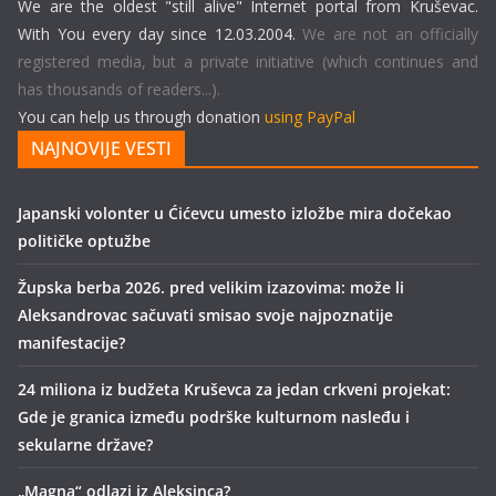
We are the oldest "still alive" Internet portal from Kruševac.
With You every day since 12.03.2004.
We are not an officially
registered media, but a private initiative (which continues and
has thousands of readers...).
You can help us through donation
using PayPal
NAJNOVIJE VESTI
Japanski volonter u Ćićevcu umesto izložbe mira dočekao
političke optužbe
Župska berba 2026. pred velikim izazovima: može li
Aleksandrovac sačuvati smisao svoje najpoznatije
manifestacije?
24 miliona iz budžeta Kruševca za jedan crkveni projekat:
Gde je granica između podrške kulturnom nasleđu i
sekularne države?
„Magna“ odlazi iz Aleksinca?