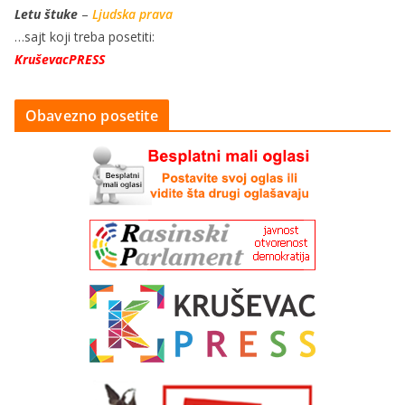
Letu štuke
–
Ljudska prava
…sajt koji treba posetiti:
KruševacPRESS
Obavezno posetite