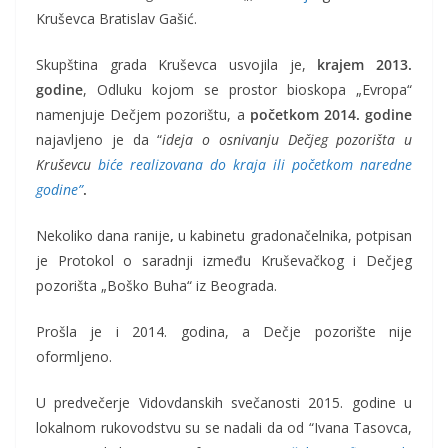
Kruševca Bratislav Gašić.
Skupština grada Kruševca usvojila je,
krajem 2013.
godine
, Odluku kojom se prostor bioskopa „Evropa“
namenjuje Dečjem pozorištu, a
početkom 2014. godine
najavljeno je da “
ideja o osnivanju Dečjeg pozorišta u
Kruševcu
biće realizovana do kraja ili početkom naredne
godine”
.
Nekoliko dana ranije
,
u kabinetu gradonačelnika, potpisan
je Protokol o saradnji između Kruševačkog i Dečjeg
pozorišta „Boško Buha“ iz Beograda.
Prošla je i 2014. godina, a Dečje pozorište nije
oformljeno.
U predvečerje Vidovdanskih svečanosti 2015. godine u
lokalnom rukovodstvu su se nadali da od “Ivana Tasovca,