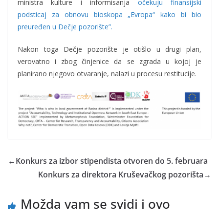
ministra kulture i informisanja
očekuju finansijski
podsticaj za obnovu bioskopa „Evropa“ kako bi bio
preuređen u Dečje pozorište”.
Nakon toga Dečje pozorište je otišlo u drugi plan,
verovatno i zbog činjenice da se zgrada u kojoj je
planirano njegovo otvaranje, nalazi u procesu restitucije.
←
Konkurs za izbor stipendista otvoren do 5. februara
Konkurs za direktora Kruševačkog pozorišta
→
Možda vam se svidi i ovo