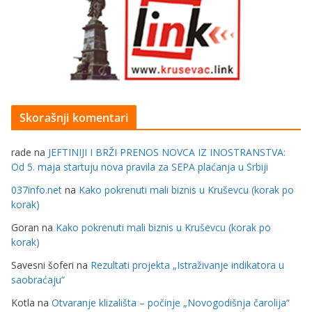
Skorašnji komentari
rade
na
JEFTINIJI I BRŽI PRENOS NOVCA IZ INOSTRANSTVA:
Od 5. maja startuju nova pravila za SEPA plaćanja u Srbiji
037info.net
na
Kako pokrenuti mali biznis u Kruševcu (korak po
korak)
Goran
na
Kako pokrenuti mali biznis u Kruševcu (korak po
korak)
Savesni šoferi
na
Rezultati projekta „Istraživanje indikatora u
saobraćaju“
Kotla
na
Otvaranje klizališta – počinje „Novogodišnja čarolija“