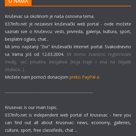
O NAMA
Kruševac sa okolinom je naša osnovna tema.
037info.net je nezavisni kruševački web portal - ovde možete
saznati sve o Kruševcu: vesti, privreda, galerija, kultura, sport,
besplatni oglasi, chat...
Mi smo najstariji "živi" kruševački Internet portal. Svakodnevno
sa Vama još od 12.03.2004.
Mi nismo zvanično registrovani
medij, već privatna inicijativa (koja traje i ima na hiljade
čitalaca...).
Možete nam pomoći donacijom
preko PayPal-a
----------------------------------------------------------
Krusevac is our main topic.
037info.net is independent web portal of Krusevac - here you
can find out all about Krusevac: news, economy, galleries,
culture, sport, free classifieds, chat ...