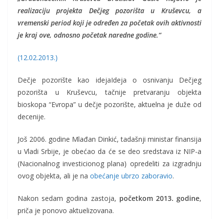
realizaciju projekta Dečjeg pozorišta u Kruševcu, a
vremenski period koji je određen za početak ovih aktivnosti
je kraj ove, odnosno početak naredne godine.“
(12.02.2013.)
Dečje pozorište kao idejaIdeja o osnivanju Dečjeg
pozorišta u Kruševcu, tačnije pretvaranju objekta
bioskopa “Evropa” u dečje pozorište, aktuelna je duže od
decenije.
Još 2006. godine Mlađan Dinkić, tadašnji ministar finansija
u Vladi Srbije, je obećao da će se deo sredstava iz NIP-a
(Nacionalnog investicionog plana) opredeliti za izgradnju
ovog objekta, ali je na
obećanje ubrzo zaboravio
.
Nakon sedam godina zastoja,
početkom 2013. godine
,
priča je ponovo aktuelizovana.