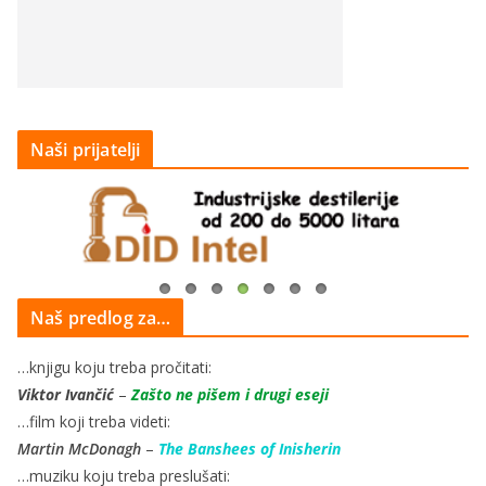
Naši prijatelji
Naš predlog za…
…knjigu koju treba pročitati:
Viktor Ivančić
–
Zašto ne pišem i drugi eseji
…film koji treba videti:
Martin McDonagh
–
The Banshees of Inisherin
…muziku koju treba preslušati: