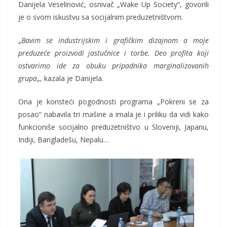
Danijela Veselinović, osnivač „Wake Up Society“, govorili
je o svom iskustvu sa socijalnim preduzetništvom.
„
Bavim se industrijskim i grafičkim dizajnom a moje
preduzeće proizvodi jastučnice i torbe. Deo profita koji
ostvarimo ide za obuku pripadnika marginalizovanih
grupa
„, kazala je Danijela.
Ona je koristeći pogodnosti programa „Pokreni se za
posao“ nabavila tri mašine a imala je i priliku da vidi kako
funkcioniše socijalno preduzetništvo u Sloveniji, Japanu,
Indiji, Bangladešu, Nepalu…