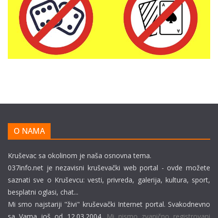
O NAMA
Kruševac sa okolinom je naša osnovna tema.
037info.net je nezavisni kruševački web portal - ovde možete
saznati sve o Kruševcu: vesti, privreda, galerija, kultura, sport,
besplatni oglasi, chat...
Mi smo najstariji "živi" kruševački Internet portal. Svakodnevno
sa Vama još od 12.03.2004.
Mi nismo zvanično registrovani