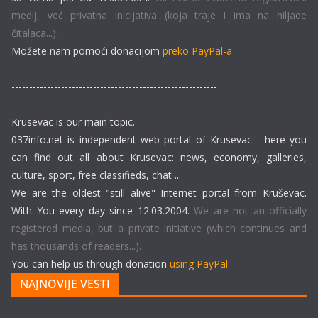
medij, već privatna inicijativa (koja traje i ima na hiljade
čitalaca...).
Možete nam pomoći donacijom
preko PayPal-a
----------------------------------------------------------
Krusevac is our main topic.
037info.net is independent web portal of Krusevac - here you
can find out all about Krusevac: news, economy, galleries,
culture, sport, free classifieds, chat ...
We are the oldest "still alive" Internet portal from Kruševac.
With You every day since 12.03.2004.
We are not an officially
registered media, but a private initiative (which continues and
has thousands of readers...).
You can help us through donation
using PayPal
NAJNOVIJE VESTI