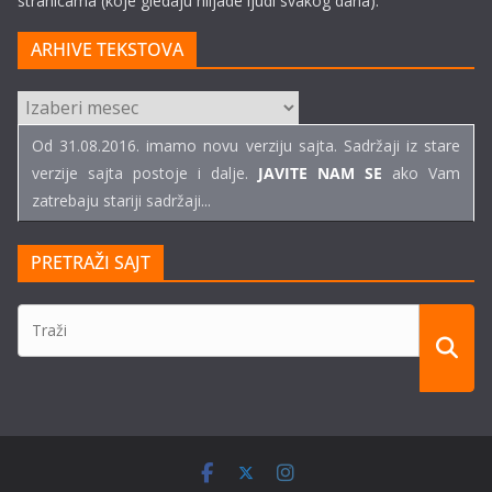
stranicama (koje gledaju hiljade ljudi svakog dana).
ARHIVE TEKSTOVA
ARHIVE
TEKSTOVA
Od 31.08.2016. imamo novu verziju sajta. Sadržaji iz stare
verzije sajta postoje i dalje.
JAVITE NAM SE
ako Vam
zatrebaju stariji sadržaji...
PRETRAŽI SAJT