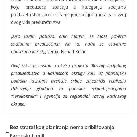
koja preduzeća spadaju u kategoriju socijalno
preduzetništvo kao i kreiranje podsticajnih mera za razvoj
ovog vida preduzetništva.
„
Deo javnih poslova, onih manjih, se može poveriti
socijalnim preduzećima. Na taj način se ostvaruje
obostrana korist
„, veruje Nenad Krstić.
Ovaj tekst je nastao u okviru projekta
“Razvoj socijalnog
preduzetništva u Rasinskom okrugu
koji, uz finansijsku
podršku Razvojne agencije Srbije, zajednički realizuju
Udruženje građana za podršku evrointegracijama
“Evrokontakt” i Agencija za regionalni razvoj Rasinskog
okruga.
Bez strateškog planiranja nema približavanja
←
Evropskoj uniji