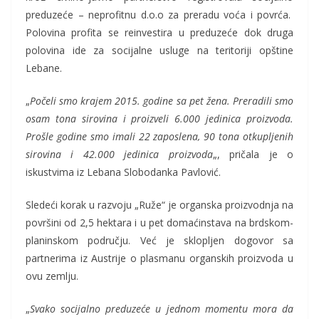
preduzeće – neprofitnu d.o.o za preradu voća i povrća.
Polovina profita se reinvestira u preduzeće dok druga
polovina ide za socijalne usluge na teritoriji opštine
Lebane.
„
Počeli smo krajem 2015. godine sa pet žena. Preradili smo
osam tona sirovina i proizveli 6.000 jedinica proizvoda.
Prošle godine smo imali 22 zaposlena, 90 tona otkupljenih
sirovina i 42.000 jedinica proizvoda
„, pričala je o
iskustvima iz Lebana Slobodanka Pavlović.
Sledeći korak u razvoju „Ruže“ je organska proizvodnja na
površini od 2,5 hektara i u pet domaćinstava na brdskom-
planinskom području. Već je sklopljen dogovor sa
partnerima iz Austrije o plasmanu organskih proizvoda u
ovu zemlju.
„
Svako socijalno preduzeće u jednom momentu mora da