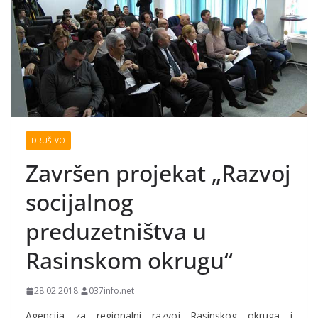
DRUŠTVO
Završen projekat „Razvoj
socijalnog
preduzetništva u
Rasinskom okrugu“
28.02.2018.
037info.net
Agencija za regionalni razvoj Rasinskog okruga i