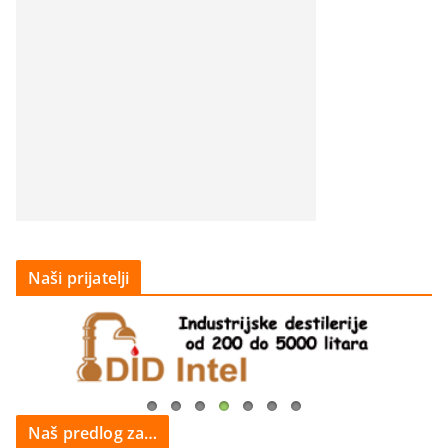
Naši prijatelji
Naš predlog za…