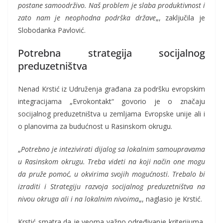
postane samoodrživo. Naš problem je slaba produktivnost i
zato nam je neophodna podrška države
„, zaključila je
Slobodanka Pavlović.
Potrebna strategija socijalnog
preduzetništva
Nenad Krstić iz Udruženja građana za podršku evropskim
integracijama „Evrokontakt“ govorio je o značaju
socijalnog preduzetništva u zemljama Evropske unije ali i
o planovima za budućnost u Rasinskom okrugu.
„
Potrebno je intezivirati dijalog sa lokalnim samoupravama
u Rasinskom okrugu. Treba videti na koji način one mogu
da pruže pomoć, u okvirima svojih mogućnosti. Trebalo bi
izraditi i Strategiju razvoja socijalnog preduzetništva na
nivou okruga ali i na lokalnim nivoima
„, naglasio je Krstić.
Krstić smatra da je veoma važno određivanje kriterijuma