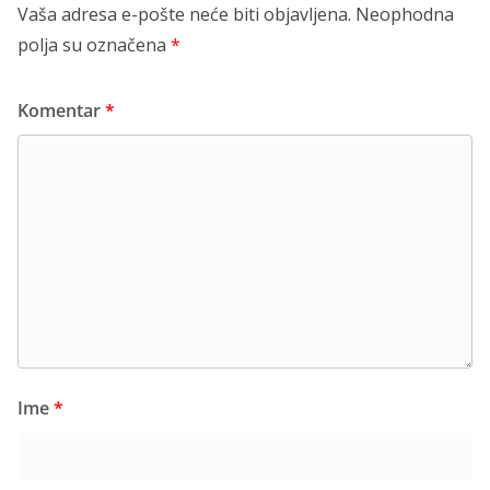
Vaša adresa e-pošte neće biti objavljena.
Neophodna
polja su označena
*
Komentar
*
Ime
*