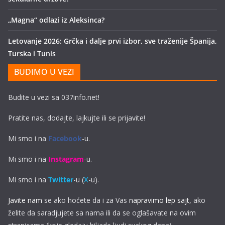
„Magna“ odlazi iz Aleksinca?
Letovanje 2026: Grčka i dalje prvi izbor, sve traženije Španija,
Turska i Tunis
BUDIMO U VEZI
Budite u vezi sa 037info.net!
Pratite nas, dodajte, lajkujte ili se prijavite!
Mi smo i na
Facebook
-u.
Mi smo i na
Instagram
-u.
Mi smo i na
Twitter
-u (
X
-u).
Javite nam
se ako hoćete da i za Vas
napravimo lep sajt
, ako
želite da saradjujete sa nama ili da se oglašavate na ovim