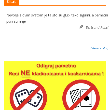
Citat
Nevolja s ovim svetom je ta što su glupi tako sigurni, a pametni
puni sumnje.
Bertrand Rasel
… (sledeći citat)