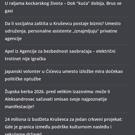
U raljama kockarskog života – Dok “kuća” dobija, Brus se
gasi
Da li socijalna zaštita u Kruševcu postaje biznis? Umesto
udruženja, personalne asistente „iznajmljuju“ privatne
agencije
Apel iz Agencije za bezbednost saobraćaja – električni
trotinet nije igračka
Japanski volonter u Ćićevcu umesto izložbe mira dočekao
političke optužbe
Župska berba 2026. pred velikim izazovima: može li
Aleksandrovac sačuvati smisao svoje najpoznatije
manifestacije?
24 miliona iz budžeta Kruševca za jedan crkveni projekat:
Gde je granica između podrške kulturnom nasleđu i
sekularne države?