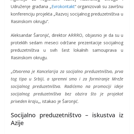
Udruženje građana „
Evrokontakt
“ organizovali su završnu
konferenciju projekta „Razvoj socijalnog preduzetništva u
Rasinskom okrugu“.
Aleksandar Šaronjić, direktor ARRRO, objasnio je da su u
proteklih sedam meseci održane prezentacije socijalnog
preduzetništva u svih šest lokalnih samouprava u
Rasinskom okrugu.
„
Otvorena je Kancelarija za socijalno preduzetništvo, prva
tog tipa u Srbiji, a spremni smo i za formiranje Mreže
socijalnog preduzetništva. Radićemo na promociji ideje
socijalnog preduzetništva bez obzira što je projekat
priveden kraju
„, istakao je Šaronjić.
Socijalno preduzetništvo – iskustva iz
Azije