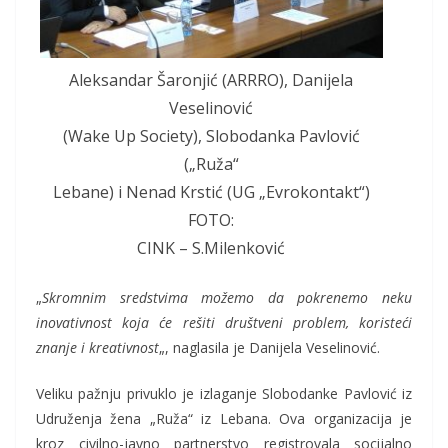
Aleksandar Šaronjić (ARRRO), Danijela
Veselinović
(Wake Up Society), Slobodanka Pavlović
(„Ruža“
Lebane) i Nenad Krstić (UG „Evrokontakt“)
FOTO:
CINK – S.Milenković
„
Skromnim sredstvima možemo da pokrenemo neku
inovativnost koja će rešiti društveni problem, koristeći
znanje i kreativnost
„, naglasila je Danijela Veselinović.
Veliku pažnju privuklo je izlaganje Slobodanke Pavlović iz
Udruženja žena „Ruža“ iz Lebana. Ova organizacija je
kroz civilno-javno partnerstvo registrovala socijalno