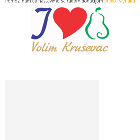
Pomozi nam da nastavimo sa radom donacijom
preko PayPal-a