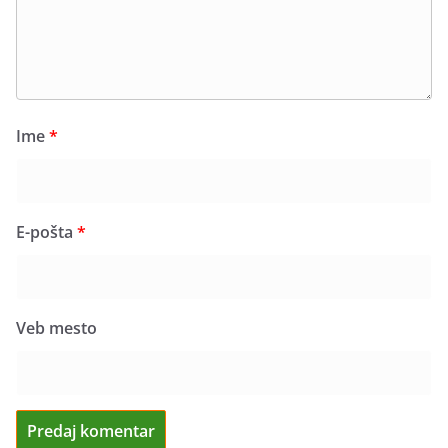
Ime
*
E-pošta
*
Veb mesto