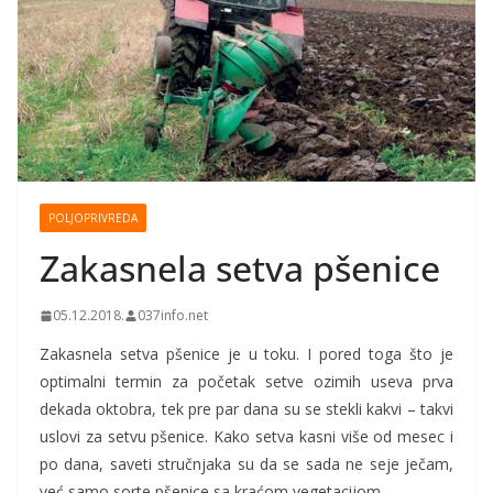
POLJOPRIVREDA
Zakasnela setva pšenice
05.12.2018.
037info.net
Zakasnela setva pšenice je u toku. I pored toga što je
optimalni termin za početak setve ozimih useva prva
dekada oktobra, tek pre par dana su se stekli kakvi – takvi
uslovi za setvu pšenice. Kako setva kasni više od mesec i
po dana, saveti stručnjaka su da se sada ne seje ječam,
već samo sorte pšenice sa kraćom vegetacijom.