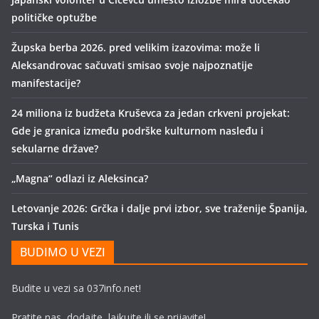
političke optužbe
Župska berba 2026. pred velikim izazovima: može li
Aleksandrovac sačuvati smisao svoje najpoznatije
manifestacije?
24 miliona iz budžeta Kruševca za jedan crkveni projekat:
Gde je granica između podrške kulturnom nasleđu i
sekularne države?
„Magna“ odlazi iz Aleksinca?
Letovanje 2026: Grčka i dalje prvi izbor, sve traženije Španija,
Turska i Tunis
BUDIMO U VEZI
Budite u vezi sa 037info.net!
Pratite nas, dodajte, lajkujte ili se prijavite!