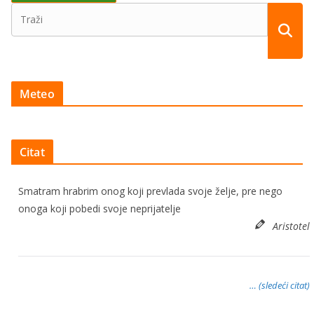
Meteo
Citat
Smatram hrabrim onog koji prevlada svoje želje, pre nego
onoga koji pobedi svoje neprijatelje
Aristotel
… (sledeći citat)