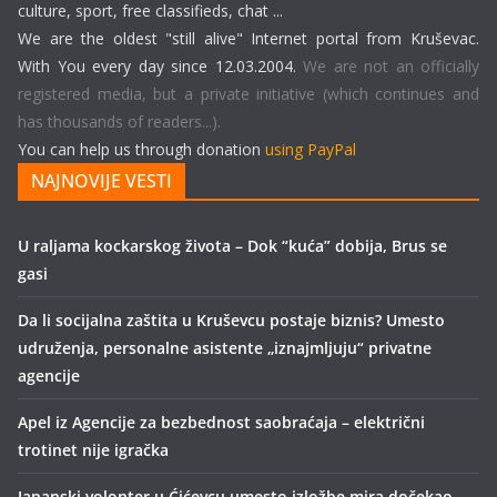
culture, sport, free classifieds, chat ...
We are the oldest "still alive" Internet portal from Kruševac.
With You every day since 12.03.2004.
We are not an officially
registered media, but a private initiative (which continues and
has thousands of readers...).
You can help us through donation
using PayPal
NAJNOVIJE VESTI
U raljama kockarskog života – Dok “kuća” dobija, Brus se
gasi
Da li socijalna zaštita u Kruševcu postaje biznis? Umesto
udruženja, personalne asistente „iznajmljuju“ privatne
agencije
Apel iz Agencije za bezbednost saobraćaja – električni
trotinet nije igračka
Japanski volonter u Ćićevcu umesto izložbe mira dočekao