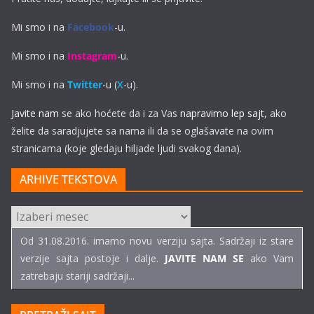
Mi smo i na
Facebook
-u.
Mi smo i na
Instagram
-u.
Mi smo i na
Twitter
-u (
X
-u).
Javite nam
se ako hoćete da i za Vas
napravimo lep sajt
, ako
želite da saradjujete sa nama ili da se oglašavate na ovim
stranicama (koje gledaju hiljade ljudi svakog dana).
ARHIVE TEKSTOVA
ARHIVE
TEKSTOVA
Od 31.08.2016. imamo novu verziju sajta. Sadržaji iz stare
verzije sajta postoje i dalje.
JAVITE NAM SE
ako Vam
zatrebaju stariji sadržaji...