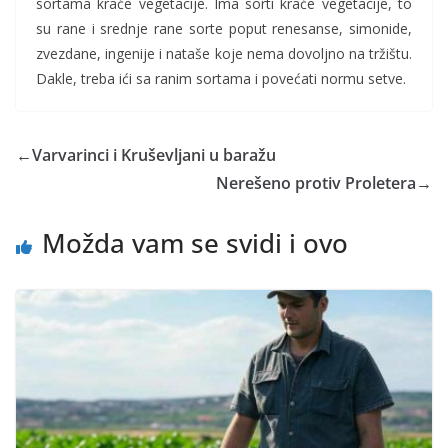
sortama kraće vegetacije. Ima sorti kraće vegetacije, to
su rane i srednje rane sorte poput renesanse, simonide,
zvezdane, ingenije i nataše koje nema dovoljno na tržištu.
Dakle, treba ići sa ranim sortama i povećati normu setve.
←
Varvarinci i Kruševljani u baražu
Nerešeno protiv Proletera
→
Možda vam se svidi i ovo