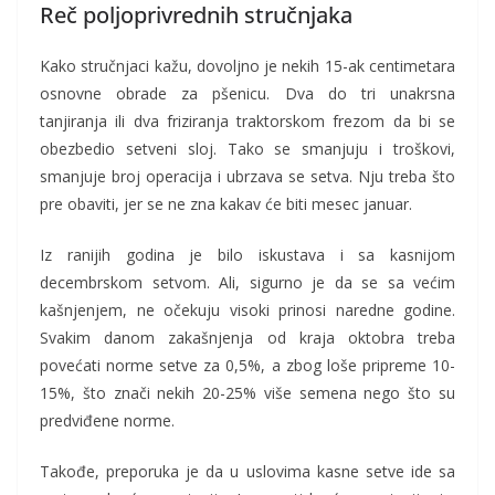
Reč poljoprivrednih stručnjaka
Kako stručnjaci kažu, dovoljno je nekih 15-ak centimetara
osnovne obrade za pšenicu. Dva do tri unakrsna
tanjiranja ili dva friziranja traktorskom frezom da bi se
obezbedio setveni sloj. Tako se smanjuju i troškovi,
smanjuje broj operacija i ubrzava se setva. Nju treba što
pre obaviti, jer se ne zna kakav će biti mesec januar.
Iz ranijih godina je bilo iskustava i sa kasnijom
decembrskom setvom. Ali, sigurno je da se sa većim
kašnjenjem, ne očekuju visoki prinosi naredne godine.
Svakim danom zakašnjenja od kraja oktobra treba
povećati norme setve za 0,5%, a zbog loše pripreme 10-
15%, što znači nekih 20-25% više semena nego što su
predviđene norme.
Takođe, preporuka je da u uslovima kasne setve ide sa