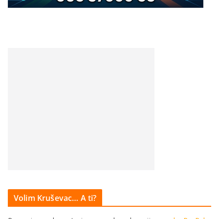
Volim Kruševac… A ti?