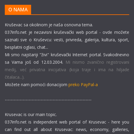
O NAMA
Kruševac sa okolinom je naša osnovna tema.
037info.net je nezavisni kruševački web portal - ovde možete
saznati sve o Kruševcu: vesti, privreda, galerija, kultura, sport,
besplatni oglasi, chat...
Mi smo najstariji "živi" kruševački Internet portal. Svakodnevno
sa Vama još od 12.03.2004.
Mi nismo zvanično registrovani
medij, već privatna inicijativa (koja traje i ima na hiljade
čitalaca...).
Možete nam pomoći donacijom
preko PayPal-a
----------------------------------------------------------
Krusevac is our main topic.
037info.net is independent web portal of Krusevac - here you
can find out all about Krusevac: news, economy, galleries,