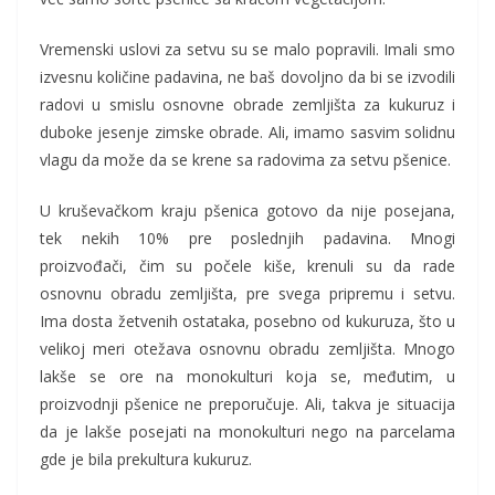
Vremenski uslovi za setvu su se malo popravili. Imali smo
izvesnu količine padavina, ne baš dovoljno da bi se izvodili
radovi u smislu osnovne obrade zemljišta za kukuruz i
duboke jesenje zimske obrade. Ali, imamo sasvim solidnu
vlagu da može da se krene sa radovima za setvu pšenice.
U kruševačkom kraju pšenica gotovo da nije posejana,
tek nekih 10% pre poslednjih padavina. Mnogi
proizvođači, čim su počele kiše, krenuli su da rade
osnovnu obradu zemljišta, pre svega pripremu i setvu.
Ima dosta žetvenih ostataka, posebno od kukuruza, što u
velikoj meri otežava osnovnu obradu zemljišta. Mnogo
lakše se ore na monokulturi koja se, međutim, u
proizvodnji pšenice ne preporučuje. Ali, takva je situacija
da je lakše posejati na monokulturi nego na parcelama
gde je bila prekultura kukuruz.