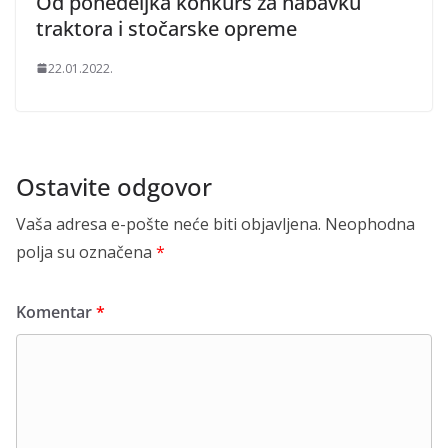
Od ponedeljka konkurs za nabavku
traktora i stočarske opreme
22.01.2022.
Ostavite odgovor
Vaša adresa e-pošte neće biti objavljena.
Neophodna
polja su označena
*
Komentar
*