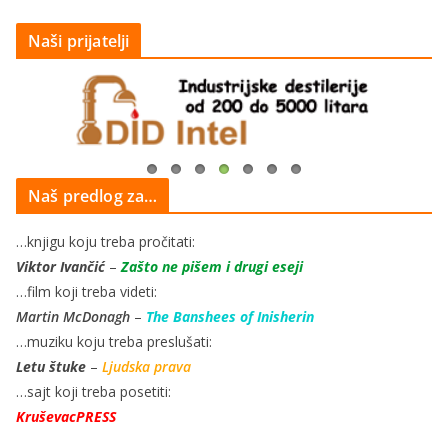
Naši prijatelji
Naš predlog za…
…knjigu koju treba pročitati:
Viktor Ivančić
–
Zašto ne pišem i drugi eseji
…film koji treba videti:
Martin McDonagh
–
The Banshees of Inisherin
…muziku koju treba preslušati:
Letu štuke
–
Ljudska prava
…sajt koji treba posetiti:
KruševacPRESS