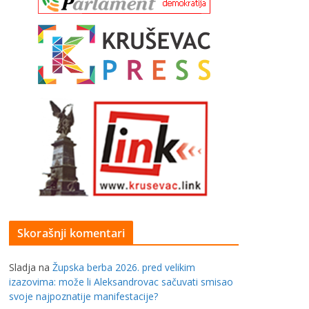
Skorašnji komentari
Sladja
na
Župska berba 2026. pred velikim
izazovima: može li Aleksandrovac sačuvati smisao
svoje najpoznatije manifestacije?