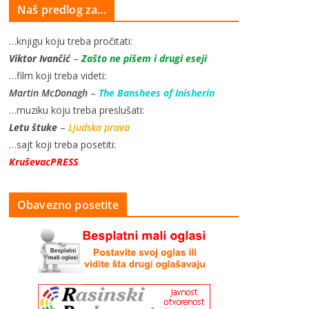
Naš predlog za…
…knjigu koju treba pročitati:
Viktor Ivančić
–
Zašto ne pišem i drugi eseji
…film koji treba videti:
Martin McDonagh
–
The Banshees of Inisherin
…muziku koju treba preslušati:
Letu štuke
–
Ljudska prava
…sajt koji treba posetiti:
KruševacPRESS
Obavezno posetite