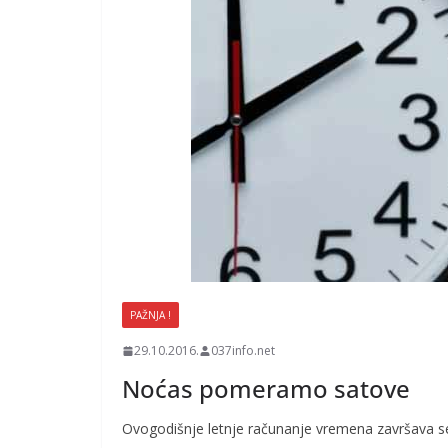
PAŽNJA !
29.10.2016.
037info.net
Noćas pomeramo satove
Ovogodišnje letnje računanje vremena završava se