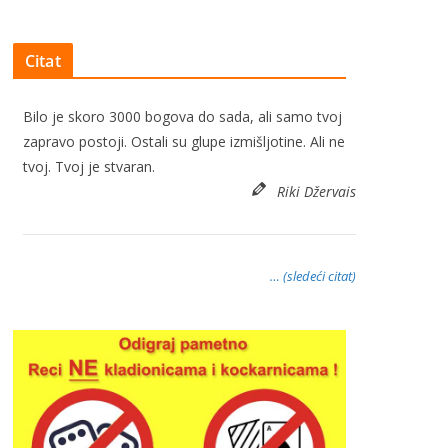
Citat
Bilo je skoro 3000 bogova do sada, ali samo tvoj
zapravo postoji. Ostali su glupe izmišljotine. Ali ne
tvoj. Tvoj je stvaran.
Riki Džervais
… (sledeći citat)