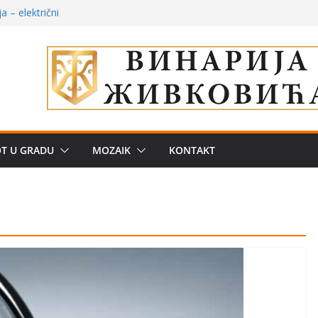
uju“ privatne
 – električni
žbe mira dočekao
a: može li
poznatije
 dobija, Brus se
OT U GRADU
MOZAIK
KONTAKT