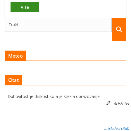
Meteo
Citat
Duhovitost je drskost koja je stekla obrazovanje.
Aristotel
… (sledeći citat)