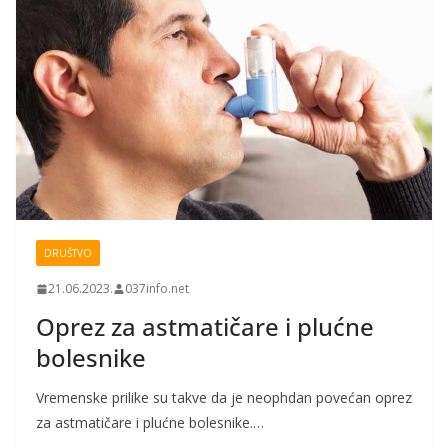
DRUŠTVO
21.06.2023.
037info.net
Oprez za astmatičare i plućne
bolesnike
Vremenske prilike su takve da je neophdan povećan oprez
za astmatičare i plućne bolesnike.…