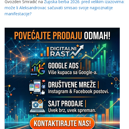
Gvozden Smradić
na
Župska berba 2026. pred velikim izazovima:
može li Aleksandrovac sačuvati smisao svoje najpoznatije
manifestacije?