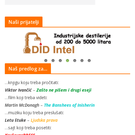
Naši prijatelji
Naš predlog za…
…knjigu koju treba pročitati:
Viktor Ivančić
–
Zašto ne pišem i drugi eseji
…film koji treba videti:
Martin McDonagh
–
The Banshees of Inisherin
…muziku koju treba preslušati:
Letu štuke
–
Ljudska prava
…sajt koji treba posetiti: