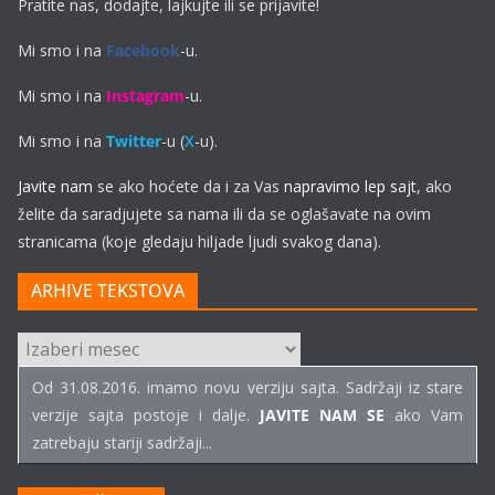
Pratite nas, dodajte, lajkujte ili se prijavite!
Mi smo i na
Facebook
-u.
Mi smo i na
Instagram
-u.
Mi smo i na
Twitter
-u (
X
-u).
Javite nam
se ako hoćete da i za Vas
napravimo lep sajt
, ako
želite da saradjujete sa nama ili da se oglašavate na ovim
stranicama (koje gledaju hiljade ljudi svakog dana).
ARHIVE TEKSTOVA
ARHIVE
TEKSTOVA
Od 31.08.2016. imamo novu verziju sajta. Sadržaji iz stare
verzije sajta postoje i dalje.
JAVITE NAM SE
ako Vam
zatrebaju stariji sadržaji...