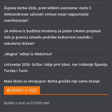
Župska berba 2026. pred velikim izazovima: može li
Aleksandrovac sačuvati smisao svoje najpoznatije
manifestacije?
24 miliona iz budžeta Kruševca za jedan crkveni projekat:
Gde je granica između podrške kulturnom nasleđu i
sekularne države?
„Magna“ odlazi iz Aleksinca?
Letovanje 2026: Grčka i dalje prvi izbor, sve traženije Španija,
Turska i Tunis
Mala škola za vinoljupce: Berba grožđa nije samo branje
BUDIMO U VEZI
Budite u vezi sa 037info.net!