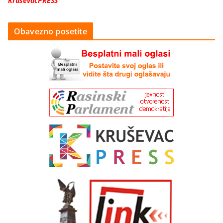
KruševacPRESS
Obavezno posetite