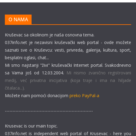
O NAMA
Kruševac sa okolinom je naša osnovna tema.
037info.net je nezavisni kruševački web portal - ovde možete
saznati sve o Kruševcu: vesti, privreda, galerija, kultura, sport,
besplatni oglasi, chat...
Mi smo najstariji "živi" kruševački Internet portal. Svakodnevno
sa Vama još od 12.03.2004.
Mi nismo zvanično registrovani
medij, već privatna inicijativa (koja traje i ima na hiljade
čitalaca...).
Možete nam pomoći donacijom
preko PayPal-a
----------------------------------------------------------
Krusevac is our main topic.
037info.net is independent web portal of Krusevac - here you