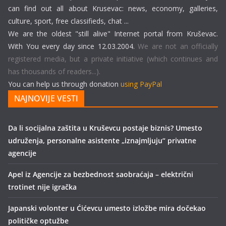
can find out all about Krusevac: news, economy, galleries,
culture, sport, free classifieds, chat ...
We are the oldest "still alive" Internet portal from Kruševac.
With You every day since 12.03.2004.
We are not an officially
registered media, but a private initiative (which continues and
has thousands of readers...).
You can help us through donation
using PayPal
NAJNOVIJE VESTI
Da li socijalna zaštita u Kruševcu postaje biznis? Umesto
udruženja, personalne asistente „iznajmljuju“ privatne
agencije
Apel iz Agencije za bezbednost saobraćaja – električni
trotinet nije igračka
Japanski volonter u Ćićevcu umesto izložbe mira dočekao
političke optužbe