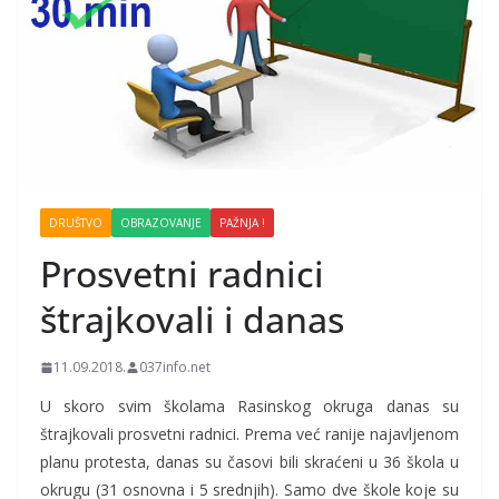
DRUŠTVO
OBRAZOVANJE
PAŽNJA !
Prosvetni radnici
štrajkovali i danas
11.09.2018.
037info.net
U skoro svim školama Rasinskog okruga danas su
štrajkovali prosvetni radnici. Prema već ranije najavljenom
planu protesta, danas su časovi bili skraćeni u 36 škola u
okrugu (31 osnovna i 5 srednjih). Samo dve škole koje su