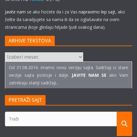
Javite nam
se ako hoćete da i za Vas
napravimo lep sajt
, ako
želite da saradjujete sa nama ili da se oglašavate na ovim
stranicama (koje gledaju hiljade ljudi svakog dana).
ARHIVE TEKSTOVA
ARHIVE
TEKSTOVA
Od 31.08.2016. imamo novu verziju sajta. Sadržaji iz stare
verzije sajta postoje i dalje.
JAVITE NAM SE
ako Vam
zatrebaju stariji sadržaji...
PRETRAŽI SAJT