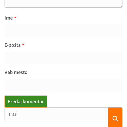
Ime
*
E-pošta
*
Veb mesto