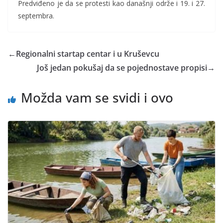
Predviđeno je da se protesti kao današnji održe i 19. i 27.
septembra.
←
Regionalni startap centar i u Kruševcu
Još jedan pokušaj da se pojednostave propisi
→
Možda vam se svidi i ovo