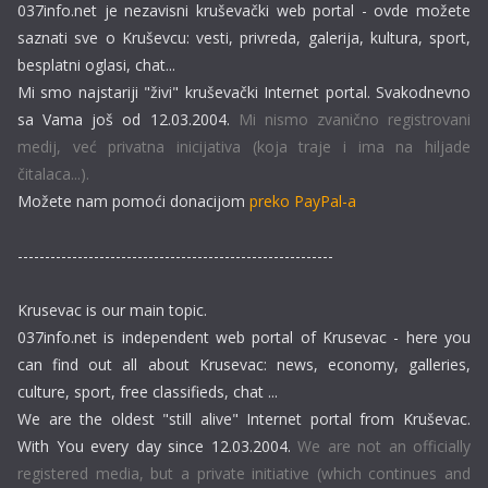
037info.net je nezavisni kruševački web portal - ovde možete
saznati sve o Kruševcu: vesti, privreda, galerija, kultura, sport,
besplatni oglasi, chat...
Mi smo najstariji "živi" kruševački Internet portal. Svakodnevno
sa Vama još od 12.03.2004.
Mi nismo zvanično registrovani
medij, već privatna inicijativa (koja traje i ima na hiljade
čitalaca...).
Možete nam pomoći donacijom
preko PayPal-a
----------------------------------------------------------
Krusevac is our main topic.
037info.net is independent web portal of Krusevac - here you
can find out all about Krusevac: news, economy, galleries,
culture, sport, free classifieds, chat ...
We are the oldest "still alive" Internet portal from Kruševac.
With You every day since 12.03.2004.
We are not an officially
registered media, but a private initiative (which continues and