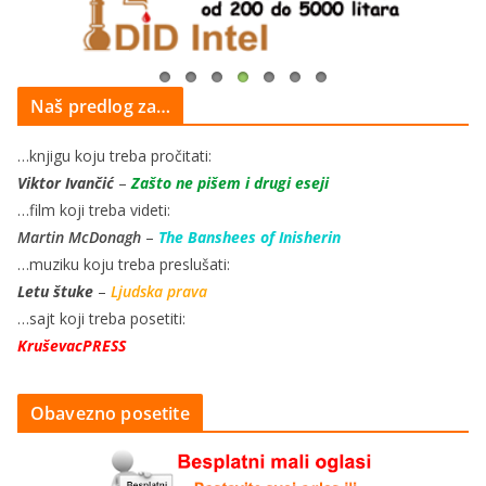
Naš predlog za…
…knjigu koju treba pročitati:
Viktor Ivančić
–
Zašto ne pišem i drugi eseji
…film koji treba videti:
Martin McDonagh
–
The Banshees of Inisherin
…muziku koju treba preslušati:
Letu štuke
–
Ljudska prava
…sajt koji treba posetiti:
KruševacPRESS
Obavezno posetite