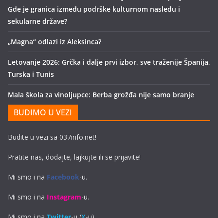
Gde je granica između podrške kulturnom nasleđu i
sekularne države?
„Magna“ odlazi iz Aleksinca?
Letovanje 2026: Grčka i dalje prvi izbor, sve traženije Španija,
Turska i Tunis
Mala škola za vinoljupce: Berba grožđa nije samo branje
BUDIMO U VEZI
Budite u vezi sa 037info.net!
Pratite nas, dodajte, lajkujte ili se prijavite!
Mi smo i na
Facebook
-u.
Mi smo i na
Instagram
-u.
Mi smo i na
Twitter
-u (
X
-u).