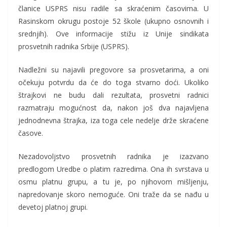
članice USPRS nisu radile sa skraćenim časovima. U
Rasinskom okrugu postoje 52 škole (ukupno osnovnih i
srednjih). Ove informacije stižu iz Unije sindikata
prosvetnih radnika Srbije (USPRS).
Nadležni su najavili pregovore sa prosvetarima, a oni
očekuju potvrdu da će do toga stvarno doći. Ukoliko
štrajkovi ne budu dali rezultata, prosvetni radnici
razmatraju mogućnost da, nakon još dva najavljena
jednodnevna štrajka, iza toga cele nedelje drže skraćene
časove.
Nezadovoljstvo prosvetnih radnika je izazvano
predlogom Uredbe o platim razredima. Ona ih svrstava u
osmu platnu grupu, a tu je, po njihovom mišljenju,
napredovanje skoro nemoguće. Oni traže da se nađu u
devetoj platnoj grupi.