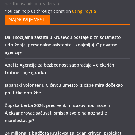
has thousands of readers...).
You can help us through donation
using PayPal
NAJNOVIJE VESTI
Da li socijalna zaštita u Kruševcu postaje biznis? Umesto
udruženja, personalne asistente „iznajmljuju“ privatne
agencije
Apel iz Agencije za bezbednost saobraćaja – električni
trotinet nije igračka
Japanski volonter u Ćićevcu umesto izložbe mira dočekao
političke optužbe
Župska berba 2026. pred velikim izazovima: može li
Aleksandrovac sačuvati smisao svoje najpoznatije
manifestacije?
24 miliona iz budžeta Kruševca za jedan crkveni projekat: