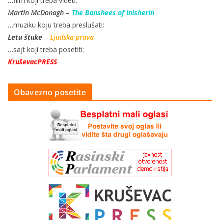
…film koji treba videti:
Martin McDonagh
–
The Banshees of Inisherin
…muziku koju treba preslušati:
Letu štuke
–
Ljudska prava
…sajt koji treba posetiti:
KruševacPRESS
Obavezno posetite