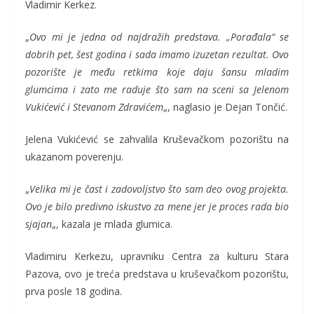
Vladimir Kerkez.
„
Ovo mi je jedna od najdražih predstava. „Porađala“ se
dobrih pet, šest godina i sada imamo izuzetan rezultat. Ovo
pozorište je među retkima koje daju šansu mladim
glumcima i zato me raduje što sam na sceni sa Jelenom
Vukićević i Stevanom Zdravićem
„, naglasio je Dejan Tončić.
Jelena Vukićević se zahvalila Kruševačkom pozorištu na
ukazanom poverenju.
„
Velika mi je čast i zadovoljstvo što sam deo ovog projekta.
Ovo je bilo predivno iskustvo za mene jer je proces rada bio
sjajan
„, kazala je mlada glumica.
Vladimiru Kerkezu, upravniku Centra za kulturu Stara
Pazova, ovo je treća predstava u kruševačkom pozorištu,
prva posle 18 godina.