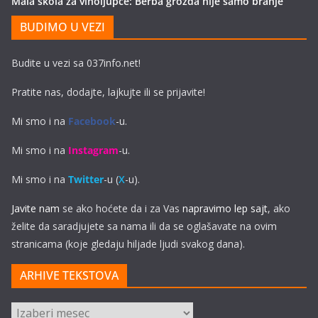
Mala škola za vinoljupce: Berba grožđa nije samo branje
BUDIMO U VEZI
Budite u vezi sa 037info.net!
Pratite nas, dodajte, lajkujte ili se prijavite!
Mi smo i na
Facebook
-u.
Mi smo i na
Instagram
-u.
Mi smo i na
Twitter
-u (
X
-u).
Javite nam
se ako hoćete da i za Vas
napravimo lep sajt
, ako
želite da saradjujete sa nama ili da se oglašavate na ovim
stranicama (koje gledaju hiljade ljudi svakog dana).
ARHIVE TEKSTOVA
ARHIVE