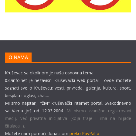
O NAMA
Kruševac sa okolinom je naša osnovna tema.
037info.net je nezavisni kruševački web portal - ovde možete
saznati sve o Kruševcu: vesti, privreda, galerija, kultura, sport,
besplatni oglasi, chat...
Mi smo najstariji "živi" kruševački Internet portal. Svakodnevno
sa Vama još od 12.03.2004.
Mi nismo zvanično registrovani
medij, već privatna inicijativa (koja traje i ima na hiljade
čitalaca...).
Možete nam pomoći donacijom
preko PayPal-a