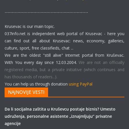
----------------------------------------------------------
Krusevac is our main topic.
037info.net is independent web portal of Krusevac - here you
can find out all about Krusevac: news, economy, galleries,
culture, sport, free classifieds, chat ...
We are the oldest "still alive" Internet portal from Kruševac.
With You every day since 12.03.2004.
We are not an officially
registered media, but a private initiative (which continues and
has thousands of readers...).
You can help us through donation
using PayPal
NAJNOVIJE VESTI
Da li socijalna zaštita u Kruševcu postaje biznis? Umesto
udruženja, personalne asistente „iznajmljuju“ privatne
agencije