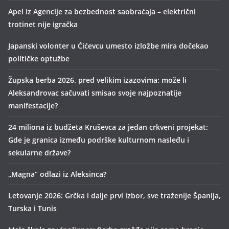
Apel iz Agencije za bezbednost saobraćaja – električni
trotinet nije igračka
Japanski volonter u Ćićevcu umesto izložbe mira dočekao
političke optužbe
Župska berba 2026. pred velikim izazovima: može li
Aleksandrovac sačuvati smisao svoje najpoznatije
manifestacije?
24 miliona iz budžeta Kruševca za jedan crkveni projekat:
Gde je granica između podrške kulturnom nasleđu i
sekularne države?
„Magna“ odlazi iz Aleksinca?
Letovanje 2026: Grčka i dalje prvi izbor, sve traženije Španija,
Turska i Tunis