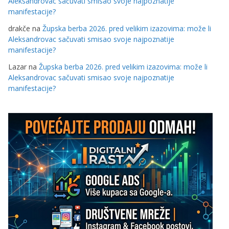
Aleksandrovac sačuvati smisao svoje najpoznatije
manifestacije?
drakče
na
Župska berba 2026. pred velikim izazovima: može li
Aleksandrovac sačuvati smisao svoje najpoznatije
manifestacije?
Lazar
na
Župska berba 2026. pred velikim izazovima: može li
Aleksandrovac sačuvati smisao svoje najpoznatije
manifestacije?