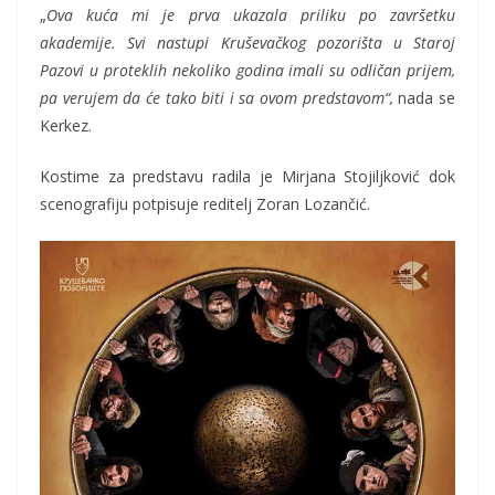
„
Ova kuća mi je prva ukazala priliku po završetku
akademije. Svi nastupi Kruševačkog pozorišta u Staroj
Pazovi u proteklih nekoliko godina imali su odličan prijem,
pa verujem da će tako biti i sa ovom predstavom“,
nada se
Kerkez.
Kostime za predstavu radila je Mirjana Stojiljković dok
scenografiju potpisuje reditelj Zoran Lozančić.