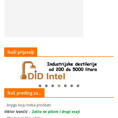
Naši prijatelji
Naš predlog za…
…knjigu koju treba pročitati:
Viktor Ivančić
–
Zašto ne pišem i drugi eseji