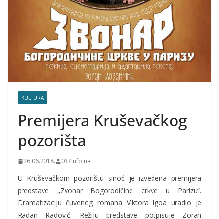
KULTURA
Premijera Kruševačkog
pozorišta
26.06.2018.
037info.net
U Kruševačkom pozorištu sinoć je izvedena premijera
predstave „Zvonar Bogorodičine crkve u Parizu“.
Dramatizaciju čuvenog romana Viktora Igoa uradio je
Radan Radović. Režiju predstave potpisuje Zoran