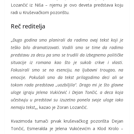
Lozančić iz Niša – njemu je ovo deveta predstava koju
radi u Kruševačkom pozorištu.
Reč reditelja
„
Dugo godina smo planirali da radimo ovaj tekst koji je
teško bilo dramatizovati. Vodili smo se time da radimo
predstavu za decu pa smo se trudili da izbegnemo političke
situacije iz romana kao što je sukob crkve i vlasti.
Fokusirali smo se na esenciju, na ljubavni trougao, na
emocije. Pokušali smo da tekst prilagodimo deci ali se
tokom rada predstava „uozbiljila“. Drago mi je što glavne
uloge igraju Jelena Vukićević i Dejan Tončić, a deca koja
učestvuju u predstavi su izuzetno ponela svoje uloge iako
nemaju tekst
„, kazao je Zoran Lozančić.
Kvazimoda tumači prvak kruševačkog pozorišta Dejan
Tončić, Esmeralda je Jelena Vukićevićm a Klod Krolo –