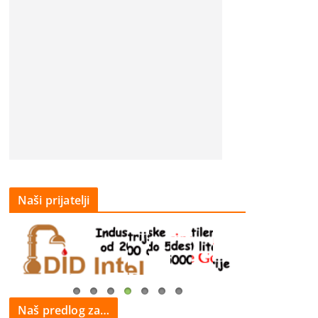
Naši prijatelji
Naš predlog za…