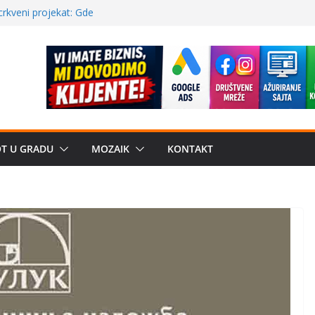
a: može li
poznatije
crkveni projekat: Gde
leđu i sekularne
ve traženije Španija,
žbe mira dočekao
OT U GRADU
MOZAIK
KONTAKT