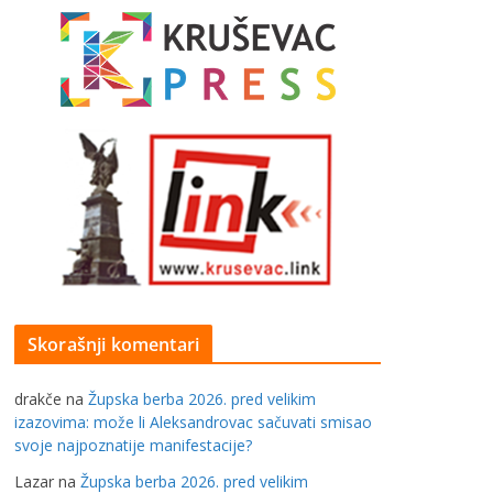
Skorašnji komentari
drakče
na
Župska berba 2026. pred velikim
izazovima: može li Aleksandrovac sačuvati smisao
svoje najpoznatije manifestacije?
Lazar
na
Župska berba 2026. pred velikim