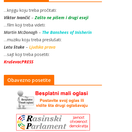
…knjigu koju treba pročitati:
Viktor Ivančić
–
Zašto ne pišem i drugi eseji
…film koji treba videti:
Martin McDonagh
–
The Banshees of Inisherin
…muziku koju treba preslušati:
Letu štuke
–
Ljudska prava
…sajt koji treba posetiti:
KruševacPRESS
Obavezno posetite