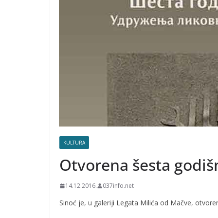
KULTURA
Otvorena šesta godiš
14.12.2016.
037info.net
Sinoć je, u galeriji Legata Milića od Mačve, otvor