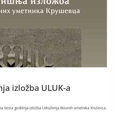
nja izložba ULUK-a
ena šesta godišnja izložba Udruženja likovnih umetnika Kruševca.