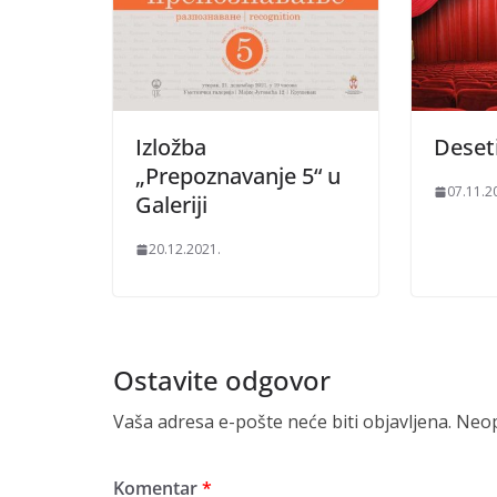
Izložba
Deseti
„Prepoznavanje 5“ u
07.11.2
Galeriji
20.12.2021.
Ostavite odgovor
Vaša adresa e-pošte neće biti objavljena.
Neop
Komentar
*