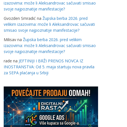
izazovima: može li Aleksandrovac sačuvati smisao
svoje najpoznatije manifestacije?
Gvozden Smradić
na
Župska berba 2026. pred
velikim izazovima: može li Aleksandrovac sačuvati
smisao svoje najpoznatije manifestacije?
Milisav
na
Župska berba 2026. pred velikim
izazovima: može li Aleksandrovac sačuvati smisao
svoje najpoznatije manifestacije?
rade
na
JEFTINIJI I BRŽI PRENOS NOVCA IZ
INOSTRANSTVA: Od 5. maja startuju nova pravila
za SEPA plaćanja u Srbiji