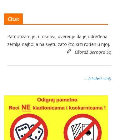
Citat
Patriotizam je, u osnovi, uverenje da je određena
zemlja najbolja na svetu zato što si ti rođen u njoj.
Džordž Bernard Šo
… (sledeći citat)