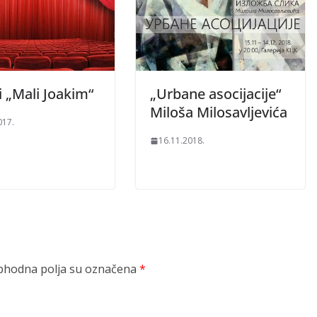
 „Mali Joakim“
„Urbane asocijacije“
Miloša Milosavljevića
017.
16.11.2018.
hodna polja su označena
*