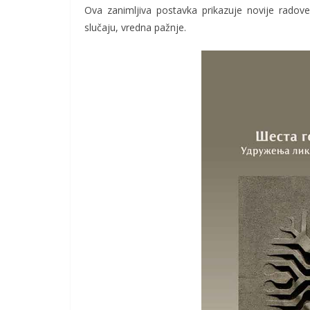
Ova zanimljiva postavka prikazuje novije radov
slučaju, vredna pažnje.