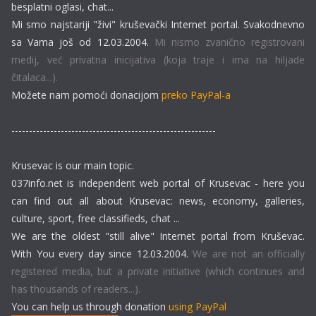
besplatni oglasi, chat...
Mi smo najstariji "živi" kruševački Internet portal. Svakodnevno
sa Vama još od 12.03.2004.
Mi nismo zvanično registrovani
medij, već privatna inicijativa (koja traje i ima na hiljade
čitalaca...).
Možete nam pomoći donacijom
preko PayPal-a
----------------------------------------------------------
Krusevac is our main topic.
037info.net is independent web portal of Krusevac - here you
can find out all about Krusevac: news, economy, galleries,
culture, sport, free classifieds, chat ...
We are the oldest "still alive" Internet portal from Kruševac.
With You every day since 12.03.2004.
We are not an officially
registered media, but a private initiative (which continues and
has thousands of readers...).
You can help us through donation
using PayPal