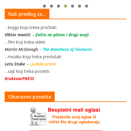
Naš predlog za…
…knjigu koju treba pročitati:
Viktor Ivančić
–
Zašto ne pišem i drugi eseji
…film koji treba videti:
Martin McDonagh
–
The Banshees of Inisherin
…muziku koju treba preslušati:
Letu štuke
–
Ljudska prava
…sajt koji treba posetiti:
KruševacPRESS
Obavezno posetite