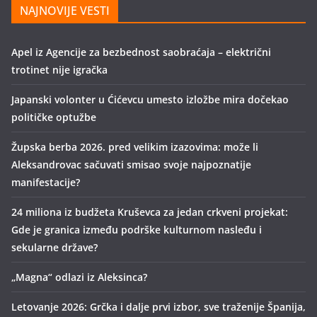
NAJNOVIJE VESTI
Apel iz Agencije za bezbednost saobraćaja – električni
trotinet nije igračka
Japanski volonter u Ćićevcu umesto izložbe mira dočekao
političke optužbe
Župska berba 2026. pred velikim izazovima: može li
Aleksandrovac sačuvati smisao svoje najpoznatije
manifestacije?
24 miliona iz budžeta Kruševca za jedan crkveni projekat:
Gde je granica između podrške kulturnom nasleđu i
sekularne države?
„Magna“ odlazi iz Aleksinca?
Letovanje 2026: Grčka i dalje prvi izbor, sve traženije Španija,