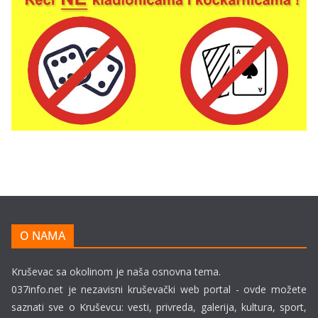
O NAMA
Kruševac sa okolinom je naša osnovna tema.
037info.net je nezavisni kruševački web portal - ovde možete
saznati sve o Kruševcu: vesti, privreda, galerija, kultura, sport,