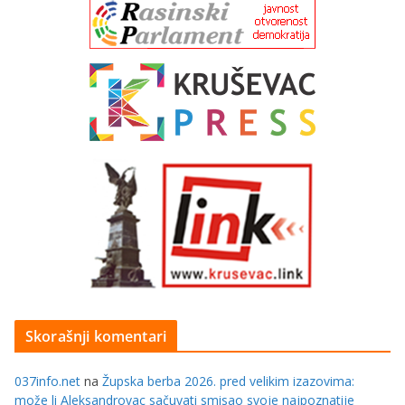
Skorašnji komentari
037info.net
na
Župska berba 2026. pred velikim izazovima:
može li Aleksandrovac sačuvati smisao svoje najpoznatije