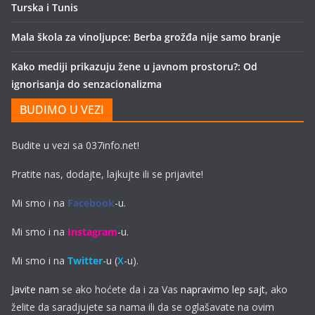
Turska i Tunis
Mala škola za vinoljupce: Berba grožđa nije samo branje
Kako mediji prikazuju žene u javnom prostoru?: Od
ignorisanja do senzacionalizma
BUDIMO U VEZI
Budite u vezi sa 037info.net!
Pratite nas, dodajte, lajkujte ili se prijavite!
Mi smo i na
Facebook
-u.
Mi smo i na
Instagram
-u.
Mi smo i na
Twitter
-u (
X
-u).
Javite nam
se ako hoćete da i za Vas
napravimo lep sajt
, ako
želite da saradjujete sa nama ili da se oglašavate na ovim