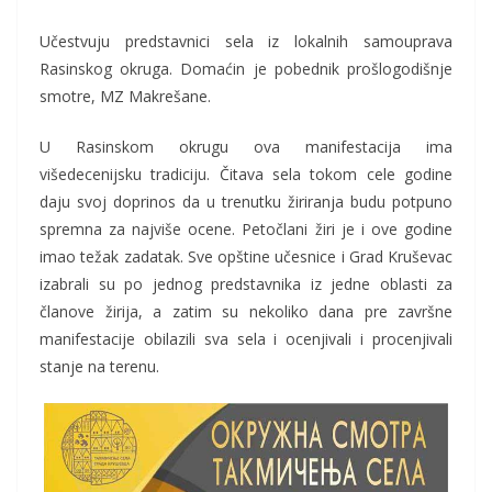
Učestvuju predstavnici sela iz lokalnih samouprava
Rasinskog okruga. Domaćin je pobednik prošlogodišnje
smotre, MZ Makrešane.
U Rasinskom okrugu ova manifestacija ima
višedecenijsku tradiciju. Čitava sela tokom cele godine
daju svoj doprinos da u trenutku žiriranja budu potpuno
spremna za najviše ocene. Petočlani žiri je i ove godine
imao težak zadatak. Sve opštine učesnice i Grad Kruševac
izabrali su po jednog predstavnika iz jedne oblasti za
članove žirija, a zatim su nekoliko dana pre završne
manifestacije obilazili sva sela i ocenjivali i procenjivali
stanje na terenu.