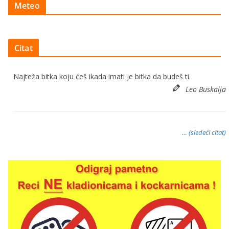
Meteo
Citat
Najteža bitka koju ćeš ikada imati je bitka da budeš ti.
Leo Buskalja
… (sledeći citat)