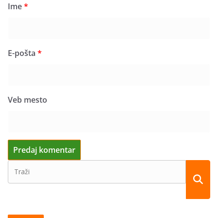
Ime
*
E-pošta
*
Veb mesto