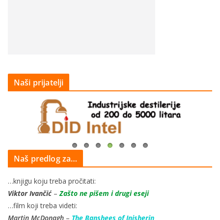
Naši prijatelji
Naš predlog za…
…knjigu koju treba pročitati:
Viktor Ivančić
–
Zašto ne pišem i drugi eseji
…film koji treba videti:
Martin McDonagh
–
The Banshees of Inisherin