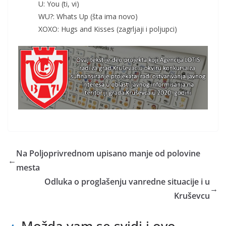
U: You (ti, vi)
WU?: Whats Up (šta ima novo)
XOXO: Hugs and Kisses (zagrljaji i poljupci)
Na Poljoprivrednom upisano manje od polovine
←
mesta
Odluka o proglašenju vanredne situacije i u
→
Kruševcu
Možda vam se svidi i ovo