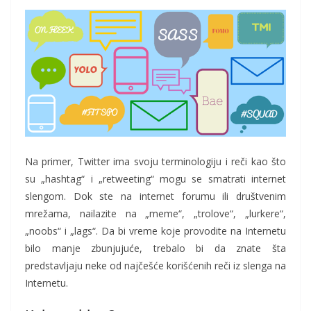
Na primer, Twitter ima svoju terminologiju i reči kao što
su „hashtag“ i „retweeting“ mogu se smatrati internet
slengom. Dok ste na internet forumu ili društvenim
mrežama, nailazite na „meme“, „trolove“, „lurkere“,
„noobs“ i „lags“. Da bi vreme koje provodite na Internetu
bilo manje zbunjujuće, trebalo bi da znate šta
predstavljaju neke od najčešće korišćenih reči iz slenga na
Internetu.