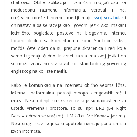
chat-ovi… Obilje aplikacija i tehničkih mogućnosti za
međusobnu razmenu informacija. Verovali ili ne,
društvene mreže i internet mediji imaju
svoj vokabular
i
on nastavlja da se razvija kao i govorni jezik. Ako, makar i
letimično, pogledate postove na blogovima, internet
forume ili deo sa komentarima ispod YouTube videa,
možda ćete videti da su prepune skraćenica i reči koje
samo izgledaju čudno. Internet zaista ima svoj jezik i on
se može značajno razlikovati od standardnog govornog
engleskog na koji ste navikli.
Kako je komunikacija na Internetu obično veoma lična,
ležerna i neformalna, postoji mnogo slengovskih reči i
izraza. Neke od njih su skraćenice koje su napravljene za
uštedu vremena i prostora. To su, npr. BRB (Be Right
Back – odmah se vraćam) i LMK (Let Me Know – javi mi).
Neki drugi izrazi koji su u upotrebi nemaju puno smisla
izvan interneta.