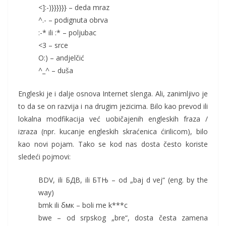
<]:-)}}}}}} – deda mraz
^.- – podignuta obrva
:-* ili :* – poljubac
<3 – srce
O:) – andjelčić
^_^ – duša
Engleski je i dalje osnova Internet slenga. Ali, zanimljivo je
to da se on razvija i na drugim jezicima. Bilo kao prevod ili
lokalna modfikacija već uobičajenih engleskih fraza /
izraza (npr. kucanje engleskih skraćenica ćirilicom), bilo
kao novi pojam. Tako se kod nas dosta često koriste
sledeći pojmovi:
BDV, ili БДВ, ili БТЊ – od „baj d vej“ (eng. by the
way)
bmk ili бмк – boli me k***c
bwe – od srpskog „bre“, dosta česta zamena