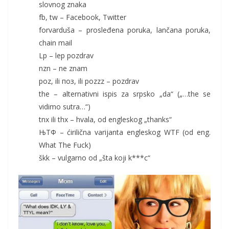
slovnog znaka
fb, tw – Facebook, Twitter
forvarduša – prosleđena poruka, lančana poruka,
chain mail
Lp – lep pozdrav
nzn – ne znam
poz, ili поз, ili pozzz – pozdrav
the – alternativni ispis za srpsko „da“ („…the se
vidimo sutra…“)
tnx ili thx – hvala, od engleskog „thanks“
ЊТФ – ćirilična varijanta engleskog WTF (od eng.
What The Fuck)
škk – vulgarno od „šta koji k***c“