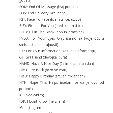
godina)
EOM: End Of Message (kraj poruke)
EOS: End Of Story (kraj priče)
F2F: Face To Face (licem u lice, uživo)
FIFY: Fixed It For You (sredio sam ti to)
FITB: Fill In The Blank (popuni praznine)
FYEO: For Your Eyes Only (samo za tvoje oči, u
smislu stepena tajnosti)
FYI: For Your Information (za tvoju informaciju)
GF: Girl Friend (devojka, cura)
HAND: Have A Nice Day (želim ti prijatan dan)
HB: Hurry Back (brzo se vrati)
HBD: Happy Birthday (srećan rođendan)
HTH: Hope This Helps (nadam se da je ovo od
pomoći)
IC: I See (vidim)
IDK: I Dont Know (ne znam)
IG: Instagram