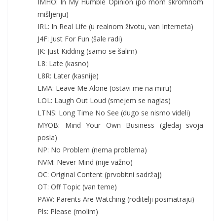
IMHO: In My Humble Opinion (po mom skromnom
mišljenju)
IRL: In Real Life (u realnom životu, van Interneta)
J4F: Just For Fun (šale radi)
JK: Just Kidding (samo se šalim)
L8: Late (kasno)
L8R: Later (kasnije)
LMA: Leave Me Alone (ostavi me na miru)
LOL: Laugh Out Loud (smejem se naglas)
LTNS: Long Time No See (dugo se nismo videli)
MYOB: Mind Your Own Business (gledaj svoja
posla)
NP: No Problem (nema problema)
NVM: Never Mind (nije važno)
OC: Original Content (prvobitni sadržaj)
OT: Off Topic (van teme)
PAW: Parents Are Watching (roditelji posmatraju)
Pls: Please (molim)