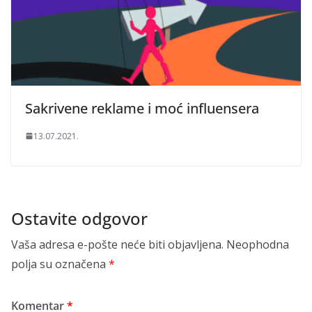
Sakrivene reklame i moć influensera
13.07.2021.
Ostavite odgovor
Vaša adresa e-pošte neće biti objavljena.
Neophodna
polja su označena
*
Komentar
*