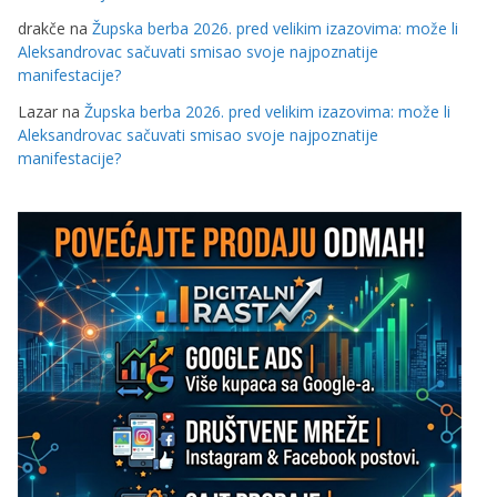
drakče
na
Župska berba 2026. pred velikim izazovima: može li
Aleksandrovac sačuvati smisao svoje najpoznatije
manifestacije?
Lazar
na
Župska berba 2026. pred velikim izazovima: može li
Aleksandrovac sačuvati smisao svoje najpoznatije
manifestacije?