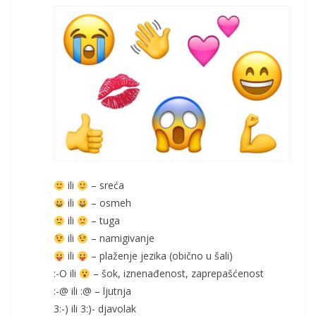
ili
– sreća
ili
– osmeh
ili
– tuga
ili
– namigivanje
ili
– plaženje jezika (obično u šali)
:-O ili
– šok, iznenađenost, zaprepašćenost
:-@ ili :@ – ljutnja
3:-) ili 3:)- djavolak