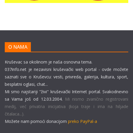
O NAMA
Kruševac sa okolinom je naša osnovna tema.
037info.net je nezavisni kruševački web portal - ovde možete
saznati sve o Kruševcu: vesti, privreda, galerija, kultura, sport,
besplatni oglasi, chat...
Mi smo najstariji "živi" kruševački Internet portal. Svakodnevno
sa Vama još od 12.03.2004.
Mi nismo zvanično registrovani
medij, već privatna inicijativa (koja traje i ima na hiljade
čitalaca...).
Možete nam pomoći donacijom
preko PayPal-a