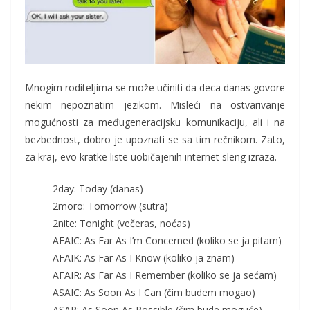
Mnogim roditeljima se može učiniti da deca danas govore
nekim nepoznatim jezikom. Misleći na ostvarivanje
mogućnosti za međugeneracijsku komunikaciju, ali i na
bezbednost, dobro je upoznati se sa tim rečnikom. Zato,
za kraj, evo kratke liste uobičajenih internet sleng izraza.
2day: Today (danas)
2moro: Tomorrow (sutra)
2nite: Tonight (večeras, noćas)
AFAIC: As Far As I’m Concerned (koliko se ja pitam)
AFAIK: As Far As I Know (koliko ja znam)
AFAIR: As Far As I Remember (koliko se ja sećam)
ASAIC: As Soon As I Can (čim budem mogao)
ASAP: As Soon As Possible (čim bude moguće)