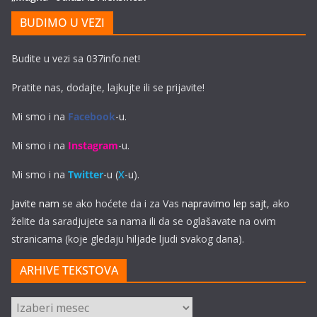
BUDIMO U VEZI
Budite u vezi sa 037info.net!
Pratite nas, dodajte, lajkujte ili se prijavite!
Mi smo i na
Facebook
-u.
Mi smo i na
Instagram
-u.
Mi smo i na
Twitter
-u (
X
-u).
Javite nam
se ako hoćete da i za Vas
napravimo lep sajt
, ako
želite da saradjujete sa nama ili da se oglašavate na ovim
stranicama (koje gledaju hiljade ljudi svakog dana).
ARHIVE TEKSTOVA
ARHIVE