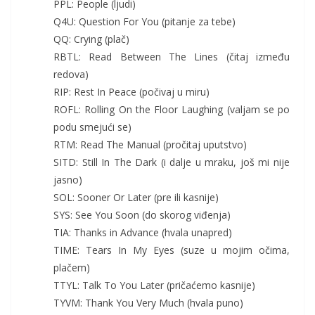
PPL: People (ljudi)
Q4U: Question For You (pitanje za tebe)
QQ: Crying (plač)
RBTL: Read Between The Lines (čitaj između
redova)
RIP: Rest In Peace (počivaj u miru)
ROFL: Rolling On the Floor Laughing (valjam se po
podu smejući se)
RTM: Read The Manual (pročitaj uputstvo)
SITD: Still In The Dark (i dalje u mraku, još mi nije
jasno)
SOL: Sooner Or Later (pre ili kasnije)
SYS: See You Soon (do skorog viđenja)
TIA: Thanks in Advance (hvala unapred)
TIME: Tears In My Eyes (suze u mojim očima,
plačem)
TTYL: Talk To You Later (pričaćemo kasnije)
TYVM: Thank You Very Much (hvala puno)