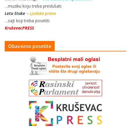
…muziku koju treba preslušati:
Letu štuke
–
Ljudska prava
…sajt koji treba posetiti:
KruševacPRESS
Obavezno posetite