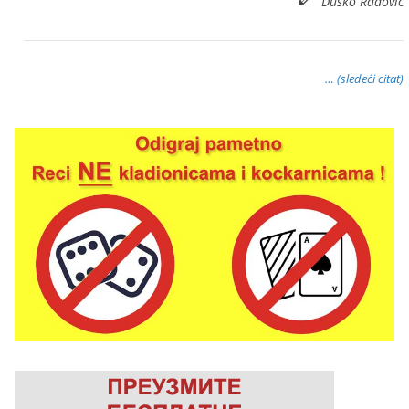
Duško Radović
… (sledeći citat)