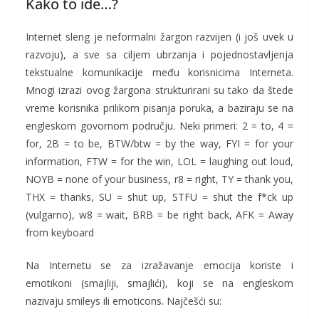
Kako to ide…?
Internet sleng je neformalni žargon razvijen (i još uvek u
razvoju), a sve sa ciljem ubrzanja i pojednostavljenja
tekstualne komunikacije među korisnicima Interneta.
Mnogi izrazi ovog žargona strukturirani su tako da štede
vreme korisnika prilikom pisanja poruka, a baziraju se na
engleskom govornom području. Neki primeri: 2 = to, 4 =
for, 2B = to be, BTW/btw = by the way, FYI = for your
information, FTW = for the win, LOL = laughing out loud,
NOYB = none of your business, r8 = right, TY = thank you,
THX = thanks, SU = shut up, STFU = shut the f*ck up
(vulgarno), w8 = wait, BRB = be right back, AFK = Away
from keyboard
Na Internetu se za izražavanje emocija koriste i
emotikoni (smajliji, smajlići), koji se na engleskom
nazivaju smileys ili emoticons. Najčešći su: