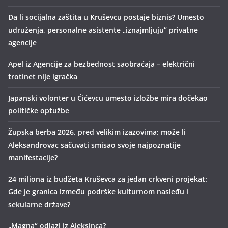
Da li socijalna zaštita u Kruševcu postaje biznis? Umesto
udruženja, personalne asistente „iznajmljuju“ privatne
agencije
Apel iz Agencije za bezbednost saobraćaja – električni
trotinet nije igračka
Japanski volonter u Ćićevcu umesto izložbe mira dočekao
političke optužbe
Župska berba 2026. pred velikim izazovima: može li
Aleksandrovac sačuvati smisao svoje najpoznatije
manifestacije?
24 miliona iz budžeta Kruševca za jedan crkveni projekat:
Gde je granica između podrške kulturnom nasleđu i
sekularne države?
„Magna“ odlazi iz Aleksinca?