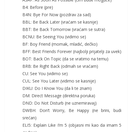
B4: Before (pre)
B4N: Bye For Now (pozdrav za sad)
BBL: Be Back Later (vraćam se kasnije)
BBT: Be Back Tomorrow (vraćam se sutra)
BCNU: Be Seeing You (vidimo se)
BF: Boy Friend (momak, mladić, dečko)
BFF: Best Friends Forever (najbolji prijatelji za uvek)
BOT: Back On Topic (da se vratimo na temu)
BRB: Be Right Back (odmah se vraćam)
CU: See You (vidimo se)
CUL: See You Later (vidimo se kasnije)
DIKU: Do I Know You (da li te znam)
DM: Direct Message (direktna poruka)
DND: Do Not Disturb (ne uznemiravaj)
DWBH: Don’t Worry, Be Happy (ne brini, budi
srećan)
ELI5: Explain Like I’m 5 (objasni mi kao da imam 5