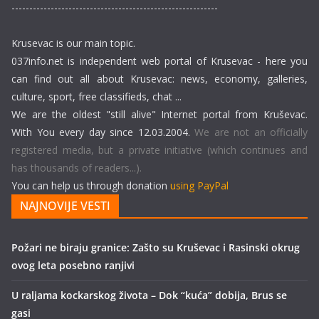
----------------------------------------------------------
Krusevac is our main topic.
037info.net is independent web portal of Krusevac - here you
can find out all about Krusevac: news, economy, galleries,
culture, sport, free classifieds, chat ...
We are the oldest "still alive" Internet portal from Kruševac.
With You every day since 12.03.2004.
We are not an officially
registered media, but a private initiative (which continues and
has thousands of readers...).
You can help us through donation
using PayPal
NAJNOVIJE VESTI
Požari ne biraju granice: Zašto su Kruševac i Rasinski okrug
ovog leta posebno ranjivi
U raljama kockarskog života – Dok “kuća” dobija, Brus se
gasi