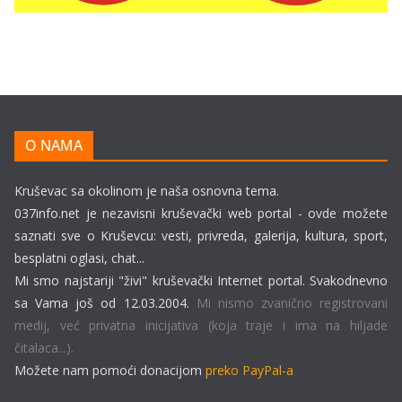
O NAMA
Kruševac sa okolinom je naša osnovna tema.
037info.net je nezavisni kruševački web portal - ovde možete
saznati sve o Kruševcu: vesti, privreda, galerija, kultura, sport,
besplatni oglasi, chat...
Mi smo najstariji "živi" kruševački Internet portal. Svakodnevno
sa Vama još od 12.03.2004.
Mi nismo zvanično registrovani
medij, već privatna inicijativa (koja traje i ima na hiljade
čitalaca...).
Možete nam pomoći donacijom
preko PayPal-a