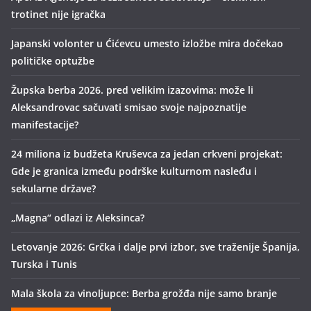
trotinet nije igračka
Japanski volonter u Ćićevcu umesto izložbe mira dočekao
političke optužbe
Župska berba 2026. pred velikim izazovima: može li
Aleksandrovac sačuvati smisao svoje najpoznatije
manifestacije?
24 miliona iz budžeta Kruševca za jedan crkveni projekat:
Gde je granica između podrške kulturnom nasleđu i
sekularne države?
„Magna“ odlazi iz Aleksinca?
Letovanje 2026: Grčka i dalje prvi izbor, sve traženije Španija,
Turska i Tunis
Mala škola za vinoljupce: Berba grožđa nije samo branje