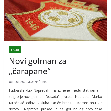
SPORT
Novi golman za
„čarapane“
19.01.2020.
037info.net
Fudbalski klub Napredak ima izmene među stativama –
stigao je novi golman. Dosadašnji vratar Napretka, Marko
Milošević, odlazi iz kluba. On će braniti u Kazahstanu. Uz
dozvolu Napretka prešao je na gol novog prvoligaša