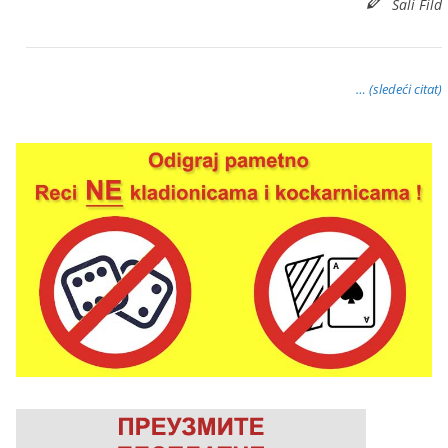
Sali Fild
… (sledeći citat)