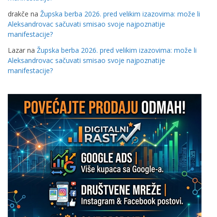
drakče
na
Župska berba 2026. pred velikim izazovima: može li
Aleksandrovac sačuvati smisao svoje najpoznatije
manifestacije?
Lazar
na
Župska berba 2026. pred velikim izazovima: može li
Aleksandrovac sačuvati smisao svoje najpoznatije
manifestacije?