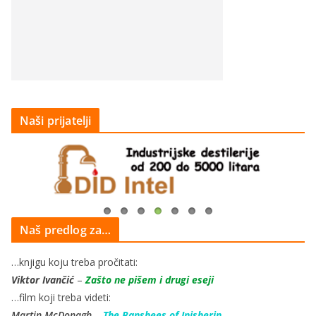
Naši prijatelji
Naš predlog za…
…knjigu koju treba pročitati:
Viktor Ivančić
–
Zašto ne pišem i drugi eseji
…film koji treba videti:
Martin McDonagh
–
The Banshees of Inisherin