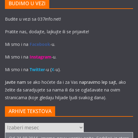
BUDIMO U VEZI
Budite u vezi sa 037info.net!
Pratite nas, dodajte, lajkujte ili se prijavite!
Mi smo i na
Facebook
-u.
Mi smo i na
Instagram
-u.
Mi smo i na
Twitter
-u (
X
-u).
Javite nam
se ako hoćete da i za Vas
napravimo lep sajt
, ako
želite da saradjujete sa nama ili da se oglašavate na ovim
stranicama (koje gledaju hiljade ljudi svakog dana).
ARHIVE TEKSTOVA
ARHIVE
TEKSTOVA