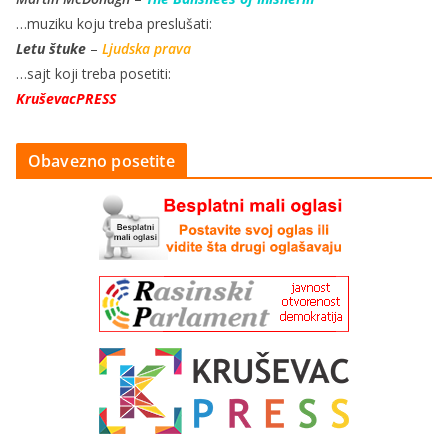
…muziku koju treba preslušati:
Letu štuke
–
Ljudska prava
…sajt koji treba posetiti:
KruševacPRESS
Obavezno posetite