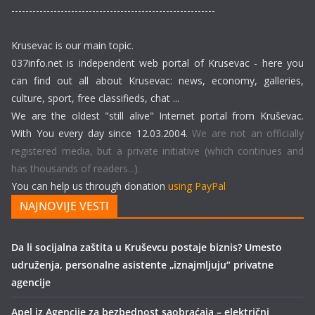
----------------------------------------------------------
Krusevac is our main topic.
037info.net is independent web portal of Krusevac - here you
can find out all about Krusevac: news, economy, galleries,
culture, sport, free classifieds, chat ...
We are the oldest "still alive" Internet portal from Kruševac.
With You every day since 12.03.2004.
We are not an officially
registered media, but a private initiative (which continues and
has thousands of readers...).
You can help us through donation
using PayPal
NAJNOVIJE VESTI
Da li socijalna zaštita u Kruševcu postaje biznis? Umesto
udruženja, personalne asistente „iznajmljuju“ privatne
agencije
Apel iz Agencije za bezbednost saobraćaja – električni