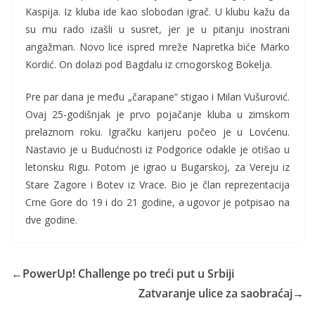
Kaspija. Iz kluba ide kao slobodan igrač. U klubu kažu da
su mu rado izašli u susret, jer je u pitanju inostrani
angažman. Novo lice ispred mreže Napretka biće Marko
Kordić. On dolazi pod Bagdalu iz crnogorskog Bokelja.
Pre par dana je među „čarapane“ stigao i Milan Vušurović.
Ovaj 25-godišnjak je prvo pojačanje kluba u zimskom
prelaznom roku. Igračku karijeru počeo je u Lovćenu.
Nastavio je u Budućnosti iz Podgorice odakle je otišao u
letonsku Rigu. Potom je igrao u Bugarskoj, za Vereju iz
Stare Zagore i Botev iz Vrace. Bio je član reprezentacija
Crne Gore do 19 i do 21 godine, a ugovor je potpisao na
dve godine.
←
PowerUp! Challenge po treći put u Srbiji
Zatvaranje ulice za saobraćaj
→