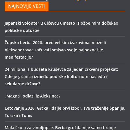
NAJNOVIJE VESTI
Japanski volonter u Ćićevcu umesto izložbe mira dočekao
političke optužbe
Župska berba 2026. pred velikim izazovima: može li
Aleksandrovac sačuvati smisao svoje najpoznatije
manifestacije?
24 miliona iz budžeta Kruševca za jedan crkveni projekat:
Gde je granica između podrške kulturnom nasleđu i
sekularne države?
„Magna“ odlazi iz Aleksinca?
Letovanje 2026: Grčka i dalje prvi izbor, sve traženije Španija,
Turska i Tunis
Mala škola za vinoljupce: Berba grožđa nije samo branje