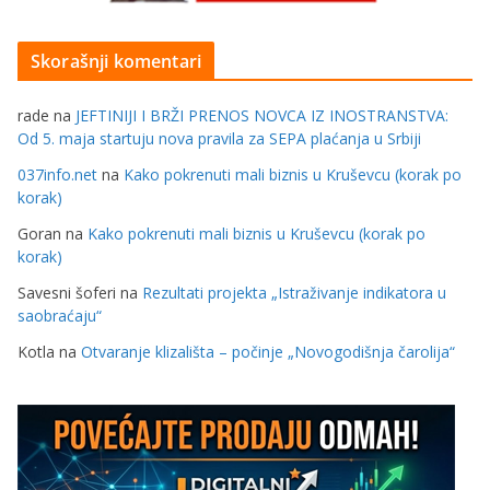
Skorašnji komentari
rade
na
JEFTINIJI I BRŽI PRENOS NOVCA IZ INOSTRANSTVA:
Od 5. maja startuju nova pravila za SEPA plaćanja u Srbiji
037info.net
na
Kako pokrenuti mali biznis u Kruševcu (korak po
korak)
Goran
na
Kako pokrenuti mali biznis u Kruševcu (korak po
korak)
Savesni šoferi
na
Rezultati projekta „Istraživanje indikatora u
saobraćaju“
Kotla
na
Otvaranje klizališta – počinje „Novogodišnja čarolija“