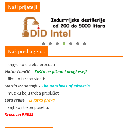
Naši prijatelji
Naš predlog za…
…knjigu koju treba pročitati:
Viktor Ivančić
–
Zašto ne pišem i drugi eseji
…film koji treba videti:
Martin McDonagh
–
The Banshees of Inisherin
…muziku koju treba preslušati:
Letu štuke
–
Ljudska prava
…sajt koji treba posetiti:
KruševacPRESS