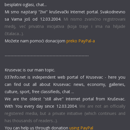
besplatni oglasi, chat...
Mi smo najstariji "živi" kruševački Internet portal. Svakodnevno
sa Vama još od 12.03.2004.
Mi nismo zvanično registrovani
medij, već privatna inicijativa (koja traje i ima na hiljade
čitalaca...).
Možete nam pomoći donacijom
preko PayPal-a
----------------------------------------------------------
Krusevac is our main topic.
037info.net is independent web portal of Krusevac - here you
can find out all about Krusevac: news, economy, galleries,
culture, sport, free classifieds, chat ...
We are the oldest "still alive" Internet portal from Kruševac.
With You every day since 12.03.2004.
We are not an officially
registered media, but a private initiative (which continues and
has thousands of readers...).
You can help us through donation
using PayPal