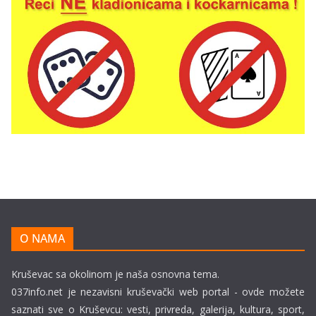
O NAMA
Kruševac sa okolinom je naša osnovna tema.
037info.net je nezavisni kruševački web portal - ovde možete
saznati sve o Kruševcu: vesti, privreda, galerija, kultura, sport,