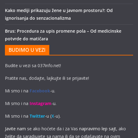
Kako mediji prikazuju žene u javnom prostoru?: Od
ignorisanja do senzacionalizma
Brus: Procedura za upis promene pola – Od medicinske
potvrde do matičara
BUDIMO U VEZI
Budite u vezi sa 037info.net!
Pratite nas, dodajte, lajkujte ili se prijavite!
Mi smo i na
Facebook
-u.
Mi smo i na
Instagram
-u.
Mi smo i na
Twitter
-u (
X
-u).
Javite nam
se ako hoćete da i za Vas
napravimo lep sajt
, ako
želite da saradjujete sa nama ili da se oglašavate na ovim