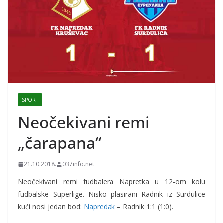
SPORT
Neočekivani remi
„čarapana“
21.10.2018.
037info.net
Neočekivani remi fudbalera Napretka u 12-om kolu
fudbalske Superlige. Nisko plasirani Radnik iz Surdulice
kući nosi jedan bod:
Napredak
– Radnik 1:1 (1:0).