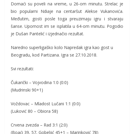
Domaći su poveli na vreme, u 26-om minutu. Strelac je
bio popularni Ndiaje na centaršut Alekse Vukanovića.
Međutim, gosti posle toga preuzimaju igru i stvaraju
šanse. Upornost im se isplatila u 64-om minutu. Pogodio
je Dušan Pantelić i izjednačio rezultat.
Naredno superligaško kolo Napredak igra kao gost u
Beogradu, kod Partizana. Igra se 27.10.2018.
Svi rezultati:
Čukarički – Vojvodina 1:0 (0:0)
(Mudrinski 90+1)
Voždovac – Mladost Lučani 1:1 (0:0)
(Luković 80 – Obiora 58)
Crvena zvezda – Rad 3:1 (2:0)
(Boaći 39, 57, Gobeljić 45+1 – Marinković 78)