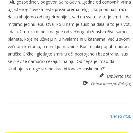
„Ali, gospodine“, odgovori Saint-Savin, „jedna od osnovnih vrlina
uglađenog čoveka jeste prezir prema religiji, koja od nas traži
da strahujemo od najprirodnije stvari na svetu, a to je smrt, i da
mrzimo jedinu lepu stvar koju nam je sudbina dala, a to je život,
i da težimo za nebesima gde od večnog blaženstva žive samo
planete, koje ne uživaju ni u hvalama ni u kaznama, već u svom
večnom kretanju, u naručju praznine. Budite jaki poput mudraca
antičke Grčke i gledajte smrti u oči postojano i bez straha. Isus
se previše namučio čekajući na nju. Od čega je imao da
strahuje, s druge strane, kad bi ionako vaskrsnuo?“
Umberto Eko
Ostrvo dana pređašnjeg
… (sledeći citat)