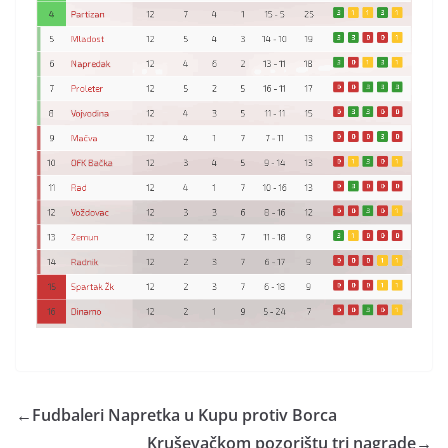
←
Fudbaleri Napretka u Kupu protiv Borca
Kruševačkom pozorištu tri nagrade
→