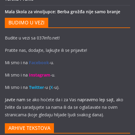
Mala škola za vinoljupce: Berba grožđa nije samo branje
BUDIMO U VEZI
Budite u vezi sa 037info.net!
Pratite nas, dodajte, lajkujte ili se prijavite!
Mi smo i na
Facebook
-u.
Mi smo i na
Instagram
-u.
Mi smo i na
Twitter
-u (
X
-u).
Javite nam
se ako hoćete da i za Vas
napravimo lep sajt
, ako
želite da saradjujete sa nama ili da se oglašavate na ovim
stranicama (koje gledaju hiljade ljudi svakog dana).
ARHIVE TEKSTOVA