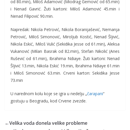
od 80.min), Miloš Adamović (Miodrag Gemović od 65.min)
i Nenad Gavrić. Žuti kartoni: Miloš Adamović 45.min i
Nenad Filipović 90.min.
Napredak: Nikola Petrović, Nikola Boranijašević, Nemanja
Petrović, Miloš Simonović, Miroljub Kostić, Nenad Šljivić,
Nikola Eskić, Miloš Vulić (Sekidika Jesse od 61.min), Aleksa
Vukanović (Milan Basrak od 82.min), Stefan Nikolić (Anes
Rušević od 61.min), Ibrahima Ndiaye. Žuti kartoni: Nenad
Šljivić 13.min, Nikola Eskić 19.min, Ibrahima Ndiaye 61.min
i Miloš Simonović 63.min. Crveni karton: Sekidika Jesse
73.min
U narednom kolu koje se igra u nedelju „
čarapani
“
gostuju u Beogradu, kod Crvene zvezde.
←
Velika voda donela velike probleme