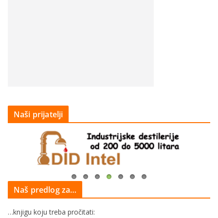
Naši prijatelji
Naš predlog za…
…knjigu koju treba pročitati: