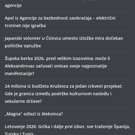
agencije
Apel iz Agencije za bezbednost saobraćaja – električni
trotinet nije igračka
Japanski volonter u Ćićevcu umesto izložbe mira dočekao
političke optužbe
Župska berba 2026. pred velikim izazovima: može li
Aleksandrovac sačuvati smisao svoje najpoznatije
manifestacije?
24 miliona iz budžeta Kruševca za jedan crkveni projekat:
Gde je granica između podrške kulturnom nasleđu i
sekularne države?
„Magna“ odlazi iz Aleksinca?
Letovanje 2026: Grčka i dalje prvi izbor, sve traženije Španija,
Turska i Tunis