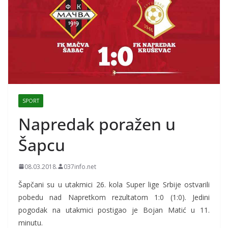
SPORT
Napredak poražen u
Šapcu
08.03.2018.
037info.net
Šapčani su u utakmici 26. kola Super lige Srbije ostvarili
pobedu nad Napretkom rezultatom 1:0 (1:0). Jedini
pogodak na utakmici postigao je Bojan Matić u 11.
minutu.