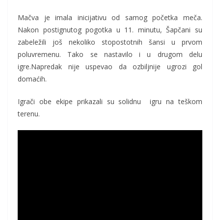
Mačva je imala inicijativu od samog početka meča.
Nakon postignutog pogotka u 11. minutu, Šapčani su
zabeležili još nekoliko stopostotnih šansi u prvom
poluvremenu. Tako se nastavilo i u drugom delu
igre.Napredak nije uspevao da ozbiljnije ugrozi gol
domaćih.
Igrači obe ekipe prikazali su solidnu igru na teškom
terenu.