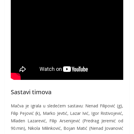
Sastavi timova
Mačva je igrala u sledećem sastavu: Nenad Filipović (g),
Filip Pejović (k), Marko Jevtić, Lazar Ivić, Igor Ristivojević,
Mladen Lazarević, Filip Arsenijević (Predrag Jeremić od
90.min), Nikola Milinković, Bojan Matić (Nenad Jovanović