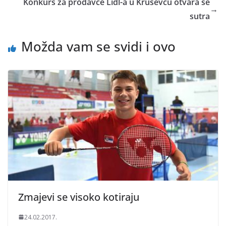
Konkurs za prodavce Lidl-a u Kruševcu otvara se
→
sutra
Možda vam se svidi i ovo
Zmajevi se visoko kotiraju
24.02.2017.