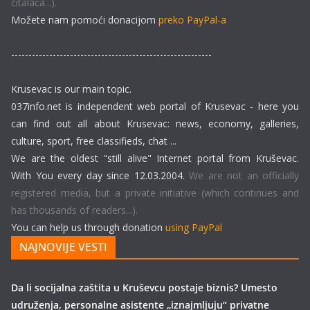
čitalaca...).
Možete nam pomoći donacijom
preko PayPal-a
----------------------------------------------------------
Krusevac is our main topic.
037info.net is independent web portal of Krusevac - here you
can find out all about Krusevac: news, economy, galleries,
culture, sport, free classifieds, chat ...
We are the oldest "still alive" Internet portal from Kruševac.
With You every day since 12.03.2004.
We are not an officially
registered media, but a private initiative (which continues and
has thousands of readers...).
You can help us through donation
using PayPal
NAJNOVIJE VESTI
Da li socijalna zaštita u Kruševcu postaje biznis? Umesto
udruženja, personalne asistente „iznajmljuju“ privatne