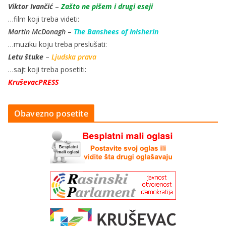
Viktor Ivančić
–
Zašto ne pišem i drugi eseji
…film koji treba videti:
Martin McDonagh
–
The Banshees of Inisherin
…muziku koju treba preslušati:
Letu štuke
–
Ljudska prava
…sajt koji treba posetiti:
KruševacPRESS
Obavezno posetite