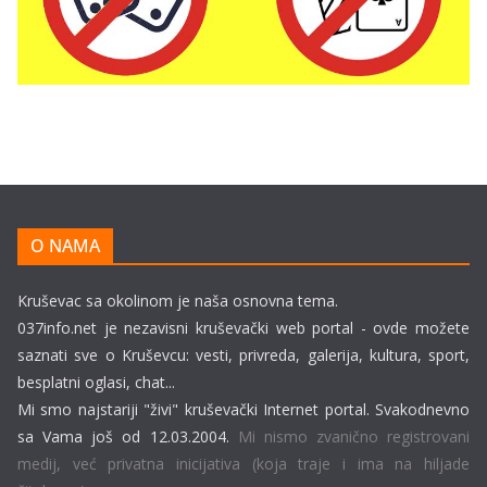
O NAMA
Kruševac sa okolinom je naša osnovna tema.
037info.net je nezavisni kruševački web portal - ovde možete
saznati sve o Kruševcu: vesti, privreda, galerija, kultura, sport,
besplatni oglasi, chat...
Mi smo najstariji "živi" kruševački Internet portal. Svakodnevno
sa Vama još od 12.03.2004.
Mi nismo zvanično registrovani
medij, već privatna inicijativa (koja traje i ima na hiljade