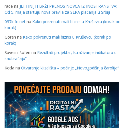
rade
na
JEFTINIJI I BRŽI PRENOS NOVCA IZ INOSTRANSTVA:
Od 5. maja startuju nova pravila za SEPA plaćanja u Srbiji
037info.net
na
Kako pokrenuti mali biznis u Kruševcu (korak po
korak)
Goran
na
Kako pokrenuti mali biznis u Kruševcu (korak po
korak)
Savesni šoferi
na
Rezultati projekta „Istraživanje indikatora u
saobraćaju“
Kotla
na
Otvaranje klizališta – počinje „Novogodišnja čarolija“