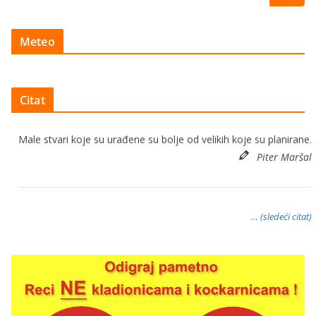
Meteo
Citat
Male stvari koje su urađene su bolje od velikih koje su planirane.
Piter Maršal
… (sledeći citat)