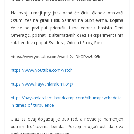
Na ovoj turneji psy jazz bend će činiti članovi osnivači
Ozum Itez na gitari i Isık Sarıhan na bubnjevima, kojima
će se po prvi put pridružiti i makedonski basista Deni
Omeragić, poznat iz alternativnih džez i eksperimentalnih
rok bendova poput Svetlost, Odron i Strog Post.
https://www.youtube.com/watch?
v=DkOPwvUK6Ic
https://www.youtube.com/vatch
https://www.hayvanlaralemi.
org/
https://hayvanlaralemi.
bandcamp.com/album/
psychedelia-
in-times-of-
turbulence
Ulaz za ovaj događaj je 300 rsd. a novac je namenjen
putnim troškovima benda. Postoji mogućnost da ova
svirka preraste i u jam session.