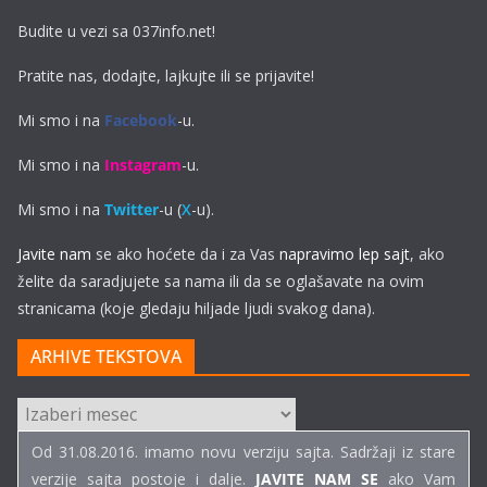
Budite u vezi sa 037info.net!
Pratite nas, dodajte, lajkujte ili se prijavite!
Mi smo i na
Facebook
-u.
Mi smo i na
Instagram
-u.
Mi smo i na
Twitter
-u (
X
-u).
Javite nam
se ako hoćete da i za Vas
napravimo lep sajt
, ako
želite da saradjujete sa nama ili da se oglašavate na ovim
stranicama (koje gledaju hiljade ljudi svakog dana).
ARHIVE TEKSTOVA
ARHIVE
TEKSTOVA
Od 31.08.2016. imamo novu verziju sajta. Sadržaji iz stare
verzije sajta postoje i dalje.
JAVITE NAM SE
ako Vam