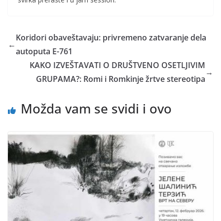
Koridori obaveštavaju: privremeno zatvaranje dela
←
autoputa E-761
KAKO IZVEŠTAVATI O DRUŠTVENO OSETLJIVIM
→
GRUPAMA?: Romi i Romkinje žrtve stereotipa
Možda vam se svidi i ovo