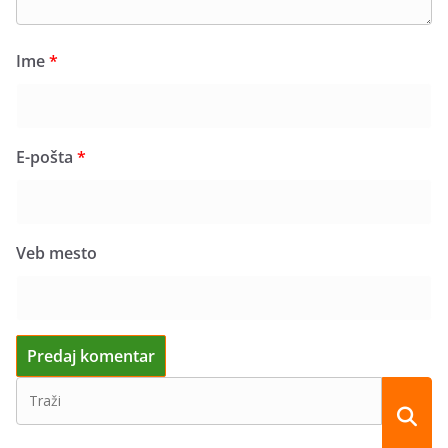
Ime
*
E-pošta
*
Veb mesto