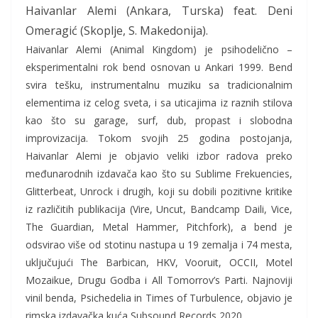
Haivanlar Alemi (Ankara, Turska) feat. Deni
Omeragić (Skoplje, S. Makedonija).
Haivanlar Alemi (Animal Kingdom) je psihodelično –
eksperimentalni rok bend osnovan u Ankari 1999. Bend
svira tešku, instrumentalnu muziku sa tradicionalnim
elementima iz celog sveta, i sa uticajima iz raznih stilova
kao što su garage, surf, dub, propast i slobodna
improvizacija. Tokom svojih 25 godina postojanja,
Haivanlar Alemi je objavio veliki izbor radova preko
međunarodnih izdavača kao što su Sublime Frekuencies,
Glitterbeat, Unrock i drugih, koji su dobili pozitivne kritike
iz različitih publikacija (Vire, Uncut, Bandcamp Daili, Vice,
The Guardian, Metal Hammer, Pitchfork), a bend je
odsvirao više od stotinu nastupa u 19 zemalja i 74 mesta,
uključujući The Barbican, HKV, Vooruit, OCCII, Motel
Mozaikue, Drugu Godba i All Tomorrov’s Parti. Najnoviji
vinil benda, Psichedelia in Times of Turbulence, objavio je
rimska izdavačka kuća Subsound Records 2020.