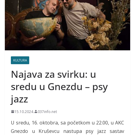
KULTURA
Najava za svirku: u
sredu u Gnezdu – psy
jazz
15.10.2024.
037info.net
U sredu, 16. oktobra, sa početkom u 22.00, u AKC
Gnezdo u Kruševcu nastupa psy jazz sastav