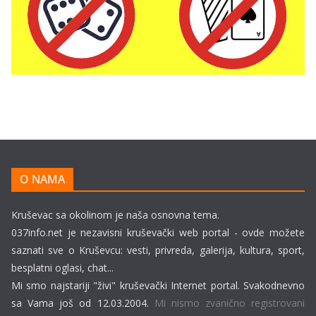
O NAMA
Kruševac sa okolinom je naša osnovna tema.
037info.net je nezavisni kruševački web portal - ovde možete
saznati sve o Kruševcu: vesti, privreda, galerija, kultura, sport,
besplatni oglasi, chat...
Mi smo najstariji "živi" kruševački Internet portal. Svakodnevno
sa Vama još od 12.03.2004.
Mi nismo zvanično registrovani