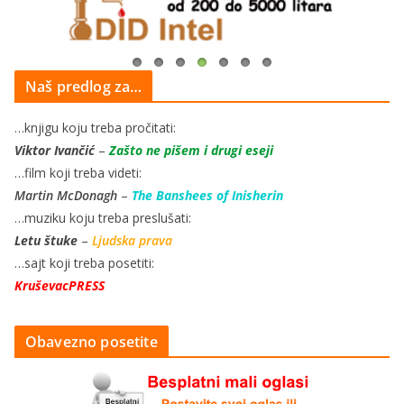
Naš predlog za…
…knjigu koju treba pročitati:
Viktor Ivančić
–
Zašto ne pišem i drugi eseji
…film koji treba videti:
Martin McDonagh
–
The Banshees of Inisherin
…muziku koju treba preslušati:
Letu štuke
–
Ljudska prava
…sajt koji treba posetiti:
KruševacPRESS
Obavezno posetite