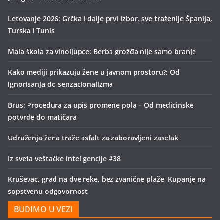
Letovanje 2026: Grčka i dalje prvi izbor, sve traženije Španija,
Turska i Tunis
Mala škola za vinoljupce: Berba grožđa nije samo branje
Kako mediji prikazuju žene u javnom prostoru?: Od
ignorisanja do senzacionalizma
Brus: Procedura za upis promene pola – Od medicinske
potvrde do matičara
Udruženja žena traže asfalt za zaboravljeni zaselak
Iz sveta veštačke inteligencije #38
Kruševac, grad na dve reke, bez zvanične plaže: Kupanje na
sopstvenu odgovornost
BUDIMO U VEZI