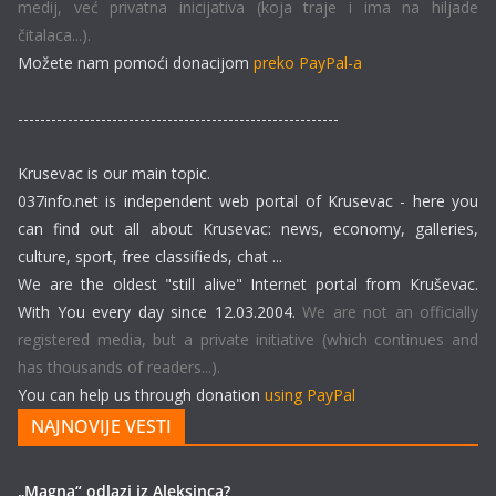
medij, već privatna inicijativa (koja traje i ima na hiljade
čitalaca...).
Možete nam pomoći donacijom
preko PayPal-a
----------------------------------------------------------
Krusevac is our main topic.
037info.net is independent web portal of Krusevac - here you
can find out all about Krusevac: news, economy, galleries,
culture, sport, free classifieds, chat ...
We are the oldest "still alive" Internet portal from Kruševac.
With You every day since 12.03.2004.
We are not an officially
registered media, but a private initiative (which continues and
has thousands of readers...).
You can help us through donation
using PayPal
NAJNOVIJE VESTI
„Magna“ odlazi iz Aleksinca?