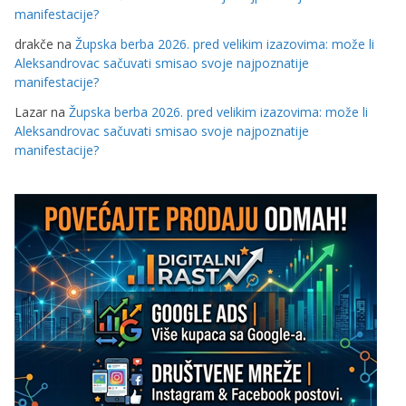
manifestacije?
drakče
na
Župska berba 2026. pred velikim izazovima: može li
Aleksandrovac sačuvati smisao svoje najpoznatije
manifestacije?
Lazar
na
Župska berba 2026. pred velikim izazovima: može li
Aleksandrovac sačuvati smisao svoje najpoznatije
manifestacije?