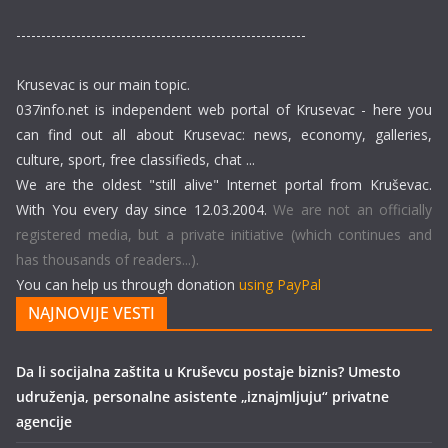
----------------------------------------------------------
Krusevac is our main topic.
037info.net is independent web portal of Krusevac - here you
can find out all about Krusevac: news, economy, galleries,
culture, sport, free classifieds, chat ...
We are the oldest "still alive" Internet portal from Kruševac.
With You every day since 12.03.2004.
We are not an officially
registered media, but a private initiative (which continues and
has thousands of readers...).
You can help us through donation
using PayPal
NAJNOVIJE VESTI
Da li socijalna zaštita u Kruševcu postaje biznis? Umesto
udruženja, personalne asistente „iznajmljuju“ privatne
agencije