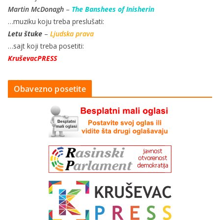
Martin McDonagh
–
The Banshees of Inisherin
…muziku koju treba preslušati:
Letu štuke
–
Ljudska prava
…sajt koji treba posetiti:
KruševacPRESS
Obavezno posetite