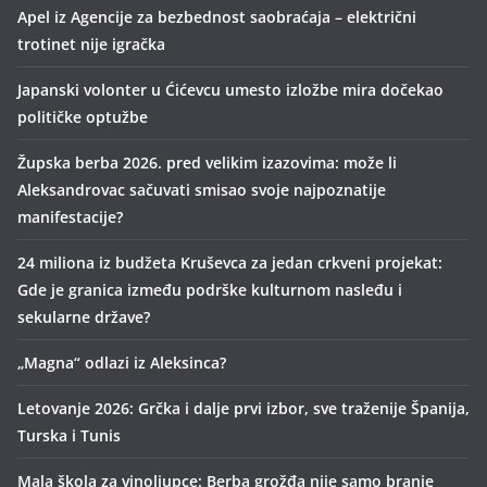
Apel iz Agencije za bezbednost saobraćaja – električni
trotinet nije igračka
Japanski volonter u Ćićevcu umesto izložbe mira dočekao
političke optužbe
Župska berba 2026. pred velikim izazovima: može li
Aleksandrovac sačuvati smisao svoje najpoznatije
manifestacije?
24 miliona iz budžeta Kruševca za jedan crkveni projekat:
Gde je granica između podrške kulturnom nasleđu i
sekularne države?
„Magna“ odlazi iz Aleksinca?
Letovanje 2026: Grčka i dalje prvi izbor, sve traženije Španija,
Turska i Tunis
Mala škola za vinoljupce: Berba grožđa nije samo branje