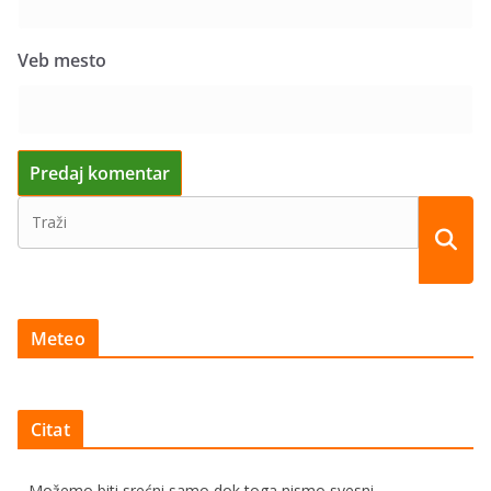
Veb mesto
Meteo
Citat
Možemo biti srećni samo dok toga nismo svesni.