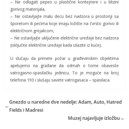
– Ne odlagati pepeo u plastične kontejnere i u blizini
gorivog materijala,
– Ne ostavljajte malu decu bez nadzora u prostoriji sa
šporetom ili pećima koje imaju ložište na čvrsto gorivo ili
električnom grejalicom,
– Ne ostavljajte uključene električne uređaje bez nadzora
(isključite električne uređaje kada izlazite iz kuće).
U slučaju da primete požar u građevinskim objektima
apelujemo na građane da odmah o tome obaveste
vatrogasno-spasilačku jedinicu. To je moguće na broj
telefona 193 i slušaju savete vatrogasaca – spasilaca.
Gnezdo u naredne dve nedelje: Adam, Auto, Hatred
←
Fields i Madresi
Muzej najavljuje izložbu
→