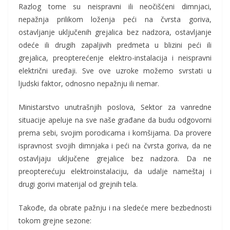
Razlog tome su neispravni ili neočišćeni dimnjaci,
nepažnja prilikom loženja peći na čvrsta goriva,
ostavljanje uključenih grejalica bez nadzora, ostavljanje
odeće ili drugih zapaljivih predmeta u blizini peći ili
grejalica, preopterećenje elektro-instalacija i neispravni
električni uređaji. Sve ove uzroke možemo svrstati u
ljudski faktor, odnosno nepažnju ili nemar.
Ministarstvo unutrašnjih poslova, Sektor za vanredne
situacije apeluje na sve naše građane da budu odgovorni
prema sebi, svojim porodicama i komšijama. Da provere
ispravnost svojih dimnjaka i peći na čvrsta goriva, da ne
ostavljaju uključene grejalice bez nadzora. Da ne
preopterećuju elektroinstalaciju, da udalje nameštaj i
drugi gorivi materijal od grejnih tela.
Takođe, da obrate pažnju i na sledeće mere bezbednosti
tokom grejne sezone: