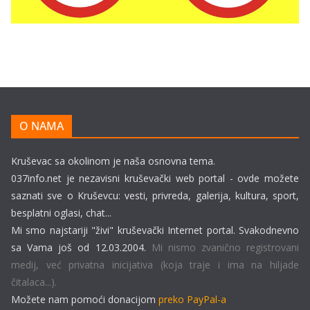
O NAMA
Kruševac sa okolinom je naša osnovna tema.
037info.net je nezavisni kruševački web portal - ovde možete
saznati sve o Kruševcu: vesti, privreda, galerija, kultura, sport,
besplatni oglasi, chat...
Mi smo najstariji "živi" kruševački Internet portal. Svakodnevno
sa Vama još od 12.03.2004.
Mi nismo zvanično registrovani
medij, već privatna inicijativa (koja traje i ima na hiljade
čitalaca...).
Možete nam pomoći donacijom
preko PayPal-a