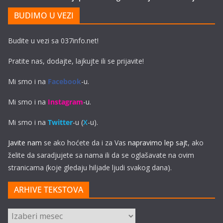
BUDIMO U VEZI
Budite u vezi sa 037info.net!
Pratite nas, dodajte, lajkujte ili se prijavite!
Mi smo i na
Facebook
-u.
Mi smo i na
Instagram
-u.
Mi smo i na
Twitter
-u (
X
-u).
Javite nam
se ako hoćete da i za Vas
napravimo lep sajt
, ako
želite da saradjujete sa nama ili da se oglašavate na ovim
stranicama (koje gledaju hiljade ljudi svakog dana).
ARHIVE TEKSTOVA
ARHIVE