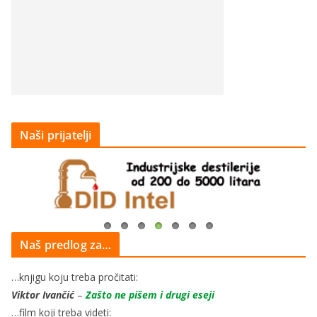
Naši prijatelji
Naš predlog za…
…knjigu koju treba pročitati:
Viktor Ivančić
–
Zašto ne pišem i drugi eseji
…film koji treba videti: