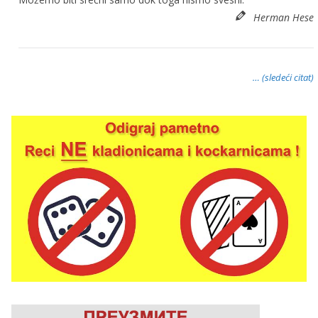
Herman Hese
… (sledeći citat)