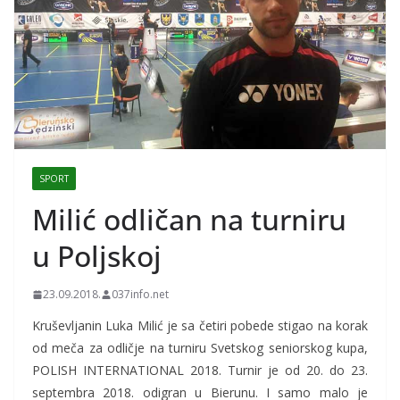
SPORT
Milić odličan na turniru
u Poljskoj
23.09.2018.
037info.net
Kruševljanin Luka Milić je sa četiri pobede stigao na korak
od meča za odličje na turniru Svetskog seniorskog kupa,
POLISH INTERNATIONAL 2018. Turnir je od 20. do 23.
septembra 2018. odigran u Bierunu. I samo malo je