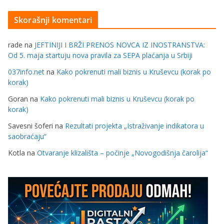
Skorašnji komentari
rade
na
JEFTINIJI I BRŽI PRENOS NOVCA IZ INOSTRANSTVA:
Od 5. maja startuju nova pravila za SEPA plaćanja u Srbiji
037info.net
na
Kako pokrenuti mali biznis u Kruševcu (korak po
korak)
Goran
na
Kako pokrenuti mali biznis u Kruševcu (korak po
korak)
Savesni šoferi
na
Rezultati projekta „Istraživanje indikatora u
saobraćaju“
Kotla
na
Otvaranje klizališta – počinje „Novogodišnja čarolija“