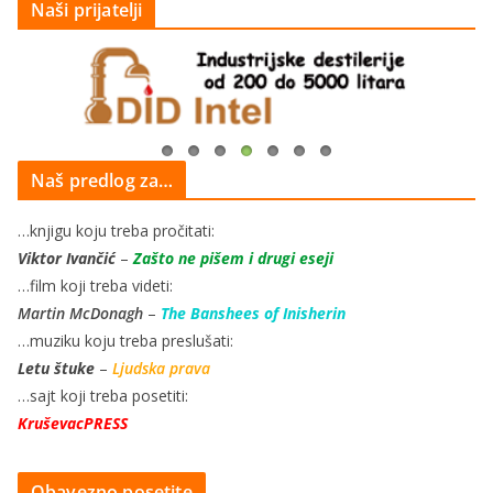
Naši prijatelji
Naš predlog za…
…knjigu koju treba pročitati:
Viktor Ivančić
–
Zašto ne pišem i drugi eseji
…film koji treba videti:
Martin McDonagh
–
The Banshees of Inisherin
…muziku koju treba preslušati:
Letu štuke
–
Ljudska prava
…sajt koji treba posetiti:
KruševacPRESS
Obavezno posetite