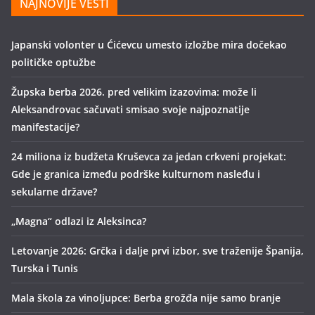
NAJNOVIJE VESTI
Japanski volonter u Ćićevcu umesto izložbe mira dočekao
političke optužbe
Župska berba 2026. pred velikim izazovima: može li
Aleksandrovac sačuvati smisao svoje najpoznatije
manifestacije?
24 miliona iz budžeta Kruševca za jedan crkveni projekat:
Gde je granica između podrške kulturnom nasleđu i
sekularne države?
„Magna“ odlazi iz Aleksinca?
Letovanje 2026: Grčka i dalje prvi izbor, sve traženije Španija,
Turska i Tunis
Mala škola za vinoljupce: Berba grožđa nije samo branje