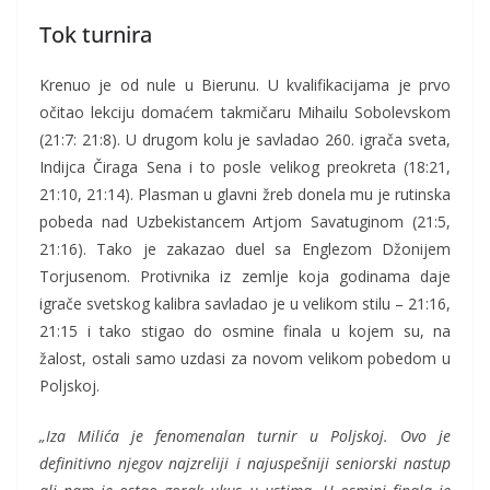
Tok turnira
Krenuo je od nule u Bierunu. U kvalifikacijama je prvo
očitao lekciju domaćem takmičaru Mihailu Sobolevskom
(21:7: 21:8). U drugom kolu je savladao 260. igrača sveta,
Indijca Čiraga Sena i to posle velikog preokreta (18:21,
21:10, 21:14). Plasman u glavni žreb donela mu je rutinska
pobeda nad Uzbekistancem Artjom Savatuginom (21:5,
21:16). Tako je zakazao duel sa Englezom Džonijem
Torjusenom. Protivnika iz zemlje koja godinama daje
igrače svetskog kalibra savladao je u velikom stilu – 21:16,
21:15 i tako stigao do osmine finala u kojem su, na
žalost, ostali samo uzdasi za novom velikom pobedom u
Poljskoj.
„Iza Milića je fenomenalan turnir u Poljskoj. Ovo je
definitivno njegov najzreliji i najuspešniji seniorski nastup