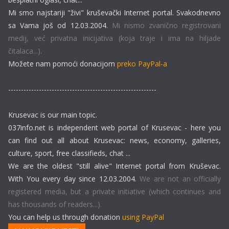
Mi smo najstariji "živi" kruševački Internet portal. Svakodnevno
sa Vama još od 12.03.2004.
Mi nismo zvanično registrovani
medij, već privatna inicijativa (koja traje i ima na hiljade
čitalaca...).
Možete nam pomoći donacijom
preko PayPal-a
----------------------------------------------------------
Krusevac is our main topic.
037info.net is independent web portal of Krusevac - here you
can find out all about Krusevac: news, economy, galleries,
culture, sport, free classifieds, chat ...
We are the oldest "still alive" Internet portal from Kruševac.
With You every day since 12.03.2004.
We are not an officially
registered media, but a private initiative (which continues and
has thousands of readers...).
You can help us through donation
using PayPal