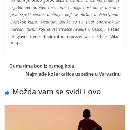
ali nam je ostao gorak ukus u ustima. U osmini finala je
izgubio već dobijen meč, time i mogućnost da se postane
prvi srpski senior u singlu koji se našao u četvrtfinalu
Svetskog kupa. Međutim, pouke su tu, sledi oporavak za
naredni turnir koji je već sledeće nedelje u Češkoj
„, kazao
je glavni trener badminton reprezentacija Srbije Milan
Barbir.
←
Gumarima bod iz osmog kola
Najmlađe košarkašice uspešne u Varvarinu
→
Možda vam se svidi i ovo