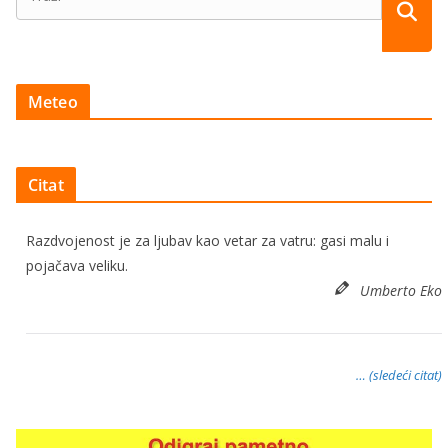
Meteo
Citat
Razdvojenost je za ljubav kao vetar za vatru: gasi malu i
pojačava veliku.
Umberto Eko
… (sledeći citat)