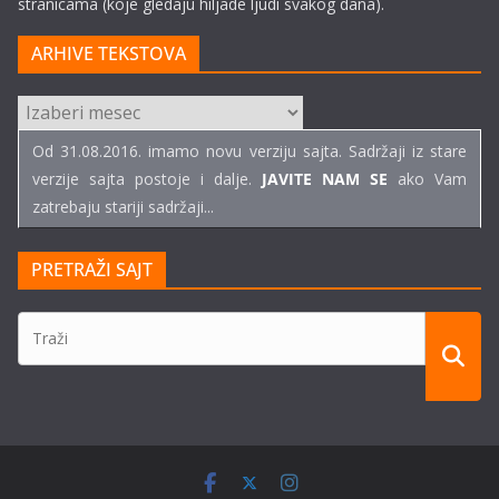
stranicama (koje gledaju hiljade ljudi svakog dana).
ARHIVE TEKSTOVA
ARHIVE
TEKSTOVA
Od 31.08.2016. imamo novu verziju sajta. Sadržaji iz stare
verzije sajta postoje i dalje.
JAVITE NAM SE
ako Vam
zatrebaju stariji sadržaji...
PRETRAŽI SAJT