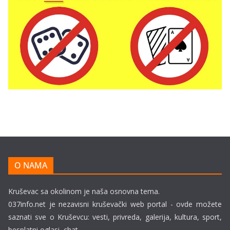
O NAMA
Kruševac sa okolinom je naša osnovna tema.
037info.net je nezavisni kruševački web portal - ovde možete
saznati sve o Kruševcu: vesti, privreda, galerija, kultura, sport,
besplatni oglasi, chat...