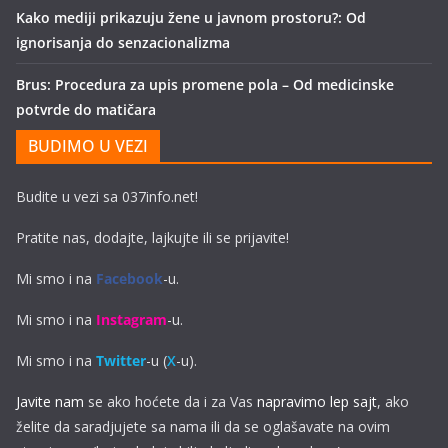
Kako mediji prikazuju žene u javnom prostoru?: Od
ignorisanja do senzacionalizma
Brus: Procedura za upis promene pola – Od medicinske
potvrde do matičara
BUDIMO U VEZI
Budite u vezi sa 037info.net!
Pratite nas, dodajte, lajkujte ili se prijavite!
Mi smo i na
Facebook
-u.
Mi smo i na
Instagram
-u.
Mi smo i na
Twitter
-u (
X
-u).
Javite nam
se ako hoćete da i za Vas
napravimo lep sajt
, ako
želite da saradjujete sa nama ili da se oglašavate na ovim