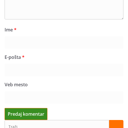
Ime
*
E-pošta
*
Veb mesto