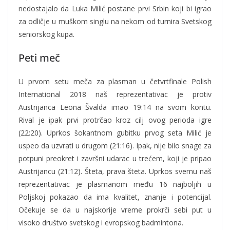
nedostajalo da Luka Milić postane prvi Srbin koji bi igrao
za odličje u muškom singlu na nekom od turnira Svetskog
seniorskog kupa.
Peti meč
U prvom setu meča za plasman u četvrtfinale Polish
International 2018 naš reprezentativac je protiv
Austrijanca Leona Švalda imao 19:14 na svom kontu.
Rival je ipak prvi protrčao kroz cilj ovog perioda igre
(22:20). Uprkos šokantnom gubitku prvog seta Milić je
uspeo da uzvrati u drugom (21:16). Ipak, nije bilo snage za
potpuni preokret i završni udarac u trećem, koji je pripao
Austrijancu (21:12). Šteta, prava šteta. Uprkos svemu naš
reprezentativac je plasmanom među 16 najboljih u
Poljskoj pokazao da ima kvalitet, znanje i potencijal.
Očekuje se da u najskorije vreme prokrči sebi put u
visoko društvo svetskog i evropskog badmintona.