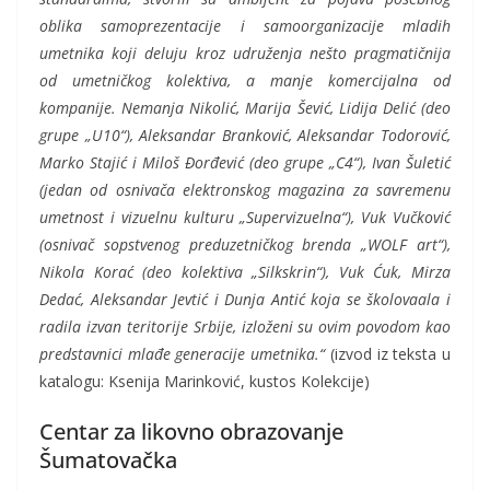
oblika samoprezentacije i samoorganizacije mladih
umetnika koji deluju kroz udruženja nešto pragmatičnija
od umetničkog kolektiva, a manje komercijalna od
kompanije. Nemanja Nikolić, Marija Šević, Lidija Delić (deo
grupe „U10“), Aleksandar Branković, Aleksandar Todorović,
Marko Stajić i Miloš Đorđević (deo grupe „C4“), Ivan Šuletić
(jedan od osnivača elektronskog magazina za savremenu
umetnost i vizuelnu kulturu „Supervizuelna“), Vuk Vučković
(osnivač sopstvenog preduzetničkog brenda „WOLF art“),
Nikola Korać (deo kolektiva „Silkskrin“), Vuk Ćuk, Mirza
Dedać, Aleksandar Jevtić i Dunja Antić koja se školovaala i
radila izvan teritorije Srbije, izloženi su ovim povodom kao
predstavnici mlađe generacije umetnika.“
(izvod iz teksta u
katalogu: Ksenija Marinković, kustos Kolekcije)
Centar za likovno obrazovanje
Šumatovačka