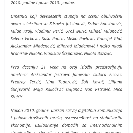
2010. godine i posle 2010. godine.
Umetnici koji devedesetih stupaju na scenu obuhvaćeni
ovom selekcijom su Zdravko Joksimović, Srđan Apostolović,
Milan Kralj, Vladimir Perić, Uroš Đurić, Mihael Milunović,
Selena Vicković, Saša Pančić, Miško Pavlović, Gabrijel Glid,
Aleksandar Mladenović, Milorad Mladenović i nešto mlađi
Branislav Nikolić, Vladislav Šćepanović, Nikola Božović.
Prvu deceniju 21. veka na ovoj izložbi predstavljauju
umetnici: Aleksandar Jestrović Jamesdin, Isidora Fićović,
Predrag Terzić, Nina Todorović, Žolt Kovač, LJiljana
Šunjevarić, Maja Rakočević Cvijanov, Ivan Petrović, Mića
Stajčić.
Nakon 2010. godine, ubrzan razvoj digitalnih komunikacija
i pojava društvenih mreža, usredsređnost na stabilizaciju
ekonomije, usklađivanje domaćih sa internacionalnim
standardima, stvorili su ambijent za pojavu posebnog