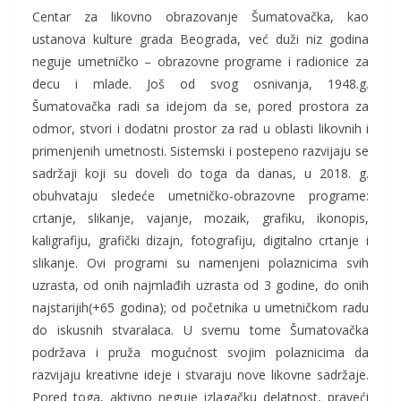
Centar za likovno obrazovanje Šumatovačka, kao
ustanova kulture grada Beograda, već duži niz godina
neguje umetničko – obrazovne programe i radionice za
decu i mlade. Još od svog osnivanja, 1948.g.
Šumatovačka radi sa idejom da se, pored prostora za
odmor, stvori i dodatni prostor za rad u oblasti likovnih i
primenjenih umetnosti. Sistemski i postepeno razvijaju se
sadržaji koji su doveli do toga da danas, u 2018. g.
obuhvataju sledeće umetničko-obrazovne programe:
crtanje, slikanje, vajanje, mozaik, grafiku, ikonopis,
kaligrafiju, grafički dizajn, fotografiju, digitalno crtanje i
slikanje. Ovi programi su namenjeni polaznicima svih
uzrasta, od onih najmlađih uzrasta od 3 godine, do onih
najstarijih(+65 godina); od početnika u umetničkom radu
do iskusnih stvaralaca. U svemu tome Šumatovačka
podržava i pruža mogućnost svojim polaznicima da
razvijaju kreativne ideje i stvaraju nove likovne sadržaje.
Pored toga, aktivno neguje izlagačku delatnost, praveći