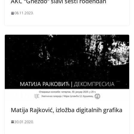
AKC “Gnezdo” slavi šesti rođendan
08.11.2023.
Matija Rajković, izložba digitalnih grafika
30.01.2020.