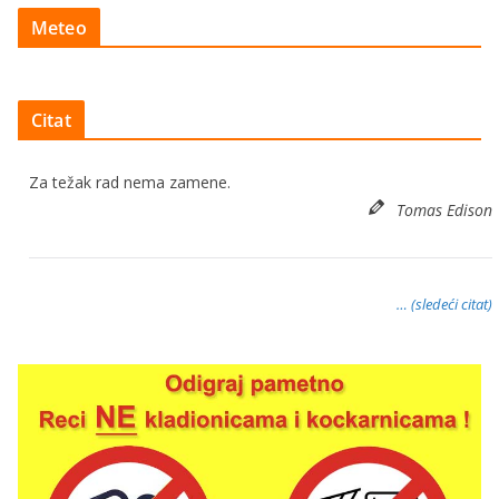
Meteo
Citat
Za težak rad nema zamene.
Tomas Edison
… (sledeći citat)