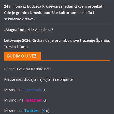
24 miliona iz budžeta Kruševca za jedan crkveni projekat:
Gde je granica između podrške kulturnom nasleđu i
sekularne države?
„Magna“ odlazi iz Aleksinca?
Letovanje 2026: Grčka i dalje prvi izbor, sve traženije Španija,
Turska i Tunis
BUDIMO U VEZI
Budite u vezi sa 037info.net!
Pratite nas, dodajte, lajkujte ili se prijavite!
Mi smo i na
Facebook
-u.
Mi smo i na
Instagram
-u.
Mi smo i na
Twitter
-u (
X
-u).