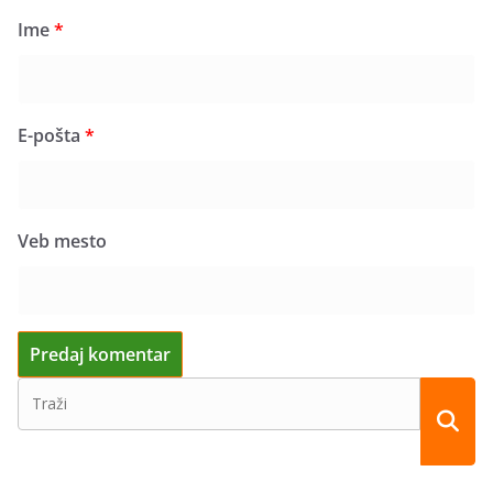
Ime
*
E-pošta
*
Veb mesto