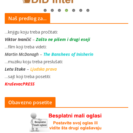
Naš predlog za…
…knjigu koju treba pročitati:
Viktor Ivančić
–
Zašto ne pišem i drugi eseji
…film koji treba videti:
Martin McDonagh
–
The Banshees of Inisherin
…muziku koju treba preslušati:
Letu štuke
–
Ljudska prava
…sajt koji treba posetiti:
KruševacPRESS
Obavezno posetite