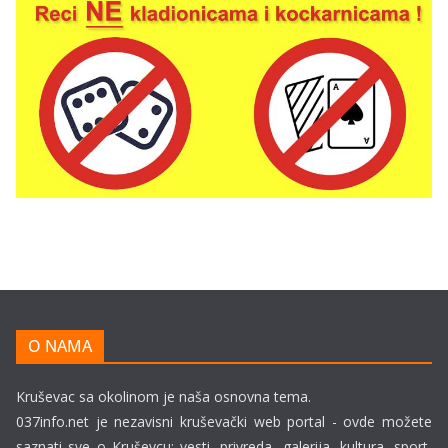
O NAMA
Kruševac sa okolinom je naša osnovna tema.
037info.net je nezavisni kruševački web portal - ovde možete
saznati sve o Kruševcu: vesti, privreda, galerija, kultura, sport,