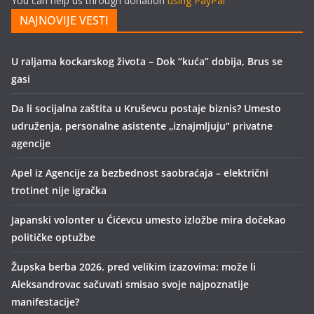
You can help us through donation
using PayPal
NAJNOVIJE VESTI
U raljama kockarskog života – Dok “kuća” dobija, Brus se
gasi
Da li socijalna zaštita u Kruševcu postaje biznis? Umesto
udruženja, personalne asistente „iznajmljuju“ privatne
agencije
Apel iz Agencije za bezbednost saobraćaja – električni
trotinet nije igračka
Japanski volonter u Ćićevcu umesto izložbe mira dočekao
političke optužbe
Župska berba 2026. pred velikim izazovima: može li
Aleksandrovac sačuvati smisao svoje najpoznatije
manifestacije?