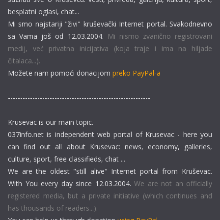
besplatni oglasi, chat...
Mi smo najstariji "živi" kruševački Internet portal. Svakodnevno
sa Vama još od 12.03.2004.
Mi nismo zvanično registrovani
medij, već privatna inicijativa (koja traje i ima na hiljade
čitalaca...).
Možete nam pomoći donacijom
preko PayPal-a
----------------------------------------------------------
Krusevac is our main topic.
037info.net is independent web portal of Krusevac - here you
can find out all about Krusevac: news, economy, galleries,
culture, sport, free classifieds, chat ...
We are the oldest "still alive" Internet portal from Kruševac.
With You every day since 12.03.2004.
We are not an officially
registered media, but a private initiative (which continues and
has thousands of readers...).