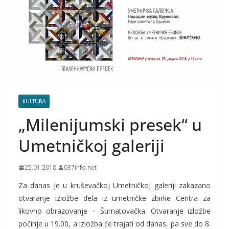
KULTURA
„Milenijumski presek“ u
Umetničkoj galeriji
25.01.2018.
037info.net
Za danas je u kruševačkoj Umetničkoj galeriji zakazano
otvaranje izložbe dela iz umetničke zbirke Centra za
likovno obrazovanje – Šumatovačka. Otvaranje izložbe
počinje u 19.00, a izložba će trajati od danas, pa sve do 8.