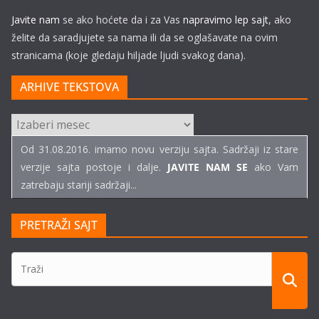
Javite nam
se ako hoćete da i za Vas
napravimo lep sajt
, ako
želite da saradjujete sa nama ili da se oglašavate na ovim
stranicama (koje gledaju hiljade ljudi svakog dana).
ARHIVE TEKSTOVA
ARHIVE
TEKSTOVA
Od 31.08.2016. imamo novu verziju sajta. Sadržaji iz stare
verzije sajta postoje i dalje.
JAVITE NAM SE
ako Vam
zatrebaju stariji sadržaji...
PRETRAŽI SAJT