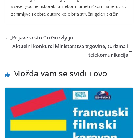
svake godine iskorak u nekom umetničkom smeru, uz
zanimljive i dobre autore koje bira stručni galerijski žiri
←
„Prljave sestre“ u Grizzly-ju
Aktuelni konkursi Ministarstva trgovine, turizma i
→
telekomunikacija
Možda vam se svidi i ovo