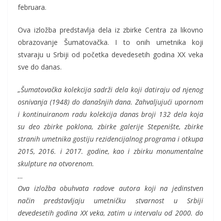
februara.
Ova izložba predstavlja dela iz zbirke Centra za likovno
obrazovanje Šumatovačka. I to onih umetnika koji
stvaraju u Srbiji od početka devedesetih godina XX veka
sve do danas.
„Šumatovačka kolekcija sadrži dela koji datiraju od njenog
osnivanja (1948) do današnjih dana. Zahvaljujući upornom
i kontinuiranom radu kolekcija danas broji 132 dela koja
su deo zbirke poklona, zbirke galerije Stepenište, zbirke
stranih umetnika gostiju rezidencijalnog programa i otkupa
2015, 2016. i 2017. godine, kao i zbirku monumentalne
skulpture na otvorenom.
…
Ova izložba obuhvata radove autora koji na jedinstven
način predstavljaju umetničku stvarnost u Srbiji
devedesetih godina XX veka, zatim u intervalu od 2000. do