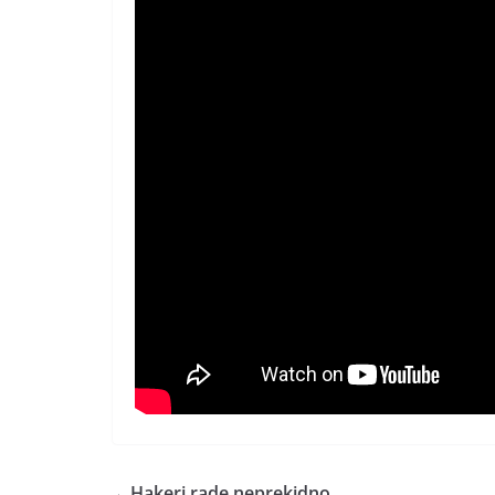
←
Hakeri rade neprekidno