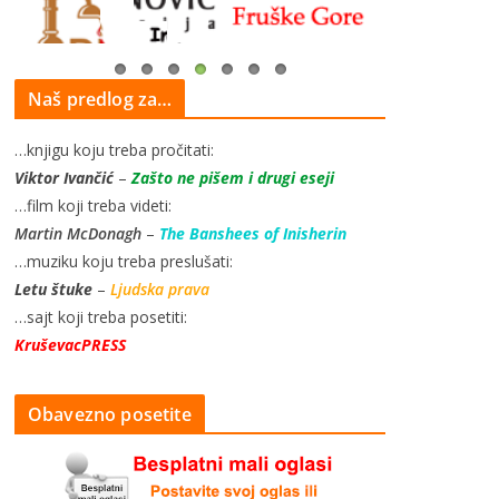
Naš predlog za…
…knjigu koju treba pročitati:
Viktor Ivančić
–
Zašto ne pišem i drugi eseji
…film koji treba videti:
Martin McDonagh
–
The Banshees of Inisherin
…muziku koju treba preslušati:
Letu štuke
–
Ljudska prava
…sajt koji treba posetiti:
KruševacPRESS
Obavezno posetite