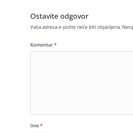
Ostavite odgovor
Vaša adresa e-pošte neće biti objavljena.
Neop
Komentar
*
Ime
*