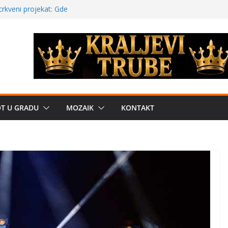
a: može li
poznatije
crkveni projekat: Gde
leđu i sekularne
ve traženije Španija,
žbe mira dočekao
OT U GRADU
MOZAIK
KONTAKT