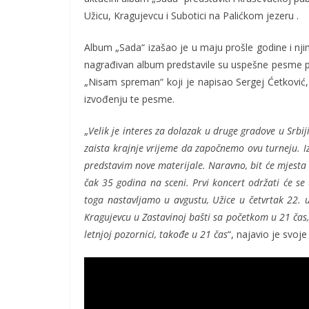
Užicu, Kragujevcu i Subotici na Palićkom jezeru .
Album „Sada“ izašao je u maju prošle godine i nji
nagrađivan album predstavile su uspešne pesme pop
„Nisam spreman“ koji je napisao Sergej Ćetković,
izvođenju te pesme.
„
Velik je interes za dolazak u druge gradove u Srbi
zaista krajnje vrijeme da započnemo ovu turneju. 
predstavim nove materijale. Naravno, bit će mjesta i 
čak 35 godina na sceni. Prvi koncert održati će s
toga nastavljamo u avgustu, Užice u četvrtak 22. 
Kragujevcu u Zastavinoj bašti sa početkom u 21 čas
letnjoj pozornici, takođe u 21 čas
“, najavio je svo