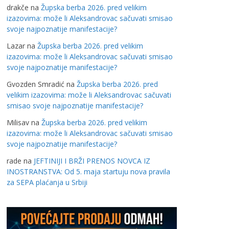
drakče
na
Župska berba 2026. pred velikim
izazovima: može li Aleksandrovac sačuvati smisao
svoje najpoznatije manifestacije?
Lazar
na
Župska berba 2026. pred velikim
izazovima: može li Aleksandrovac sačuvati smisao
svoje najpoznatije manifestacije?
Gvozden Smradić
na
Župska berba 2026. pred
velikim izazovima: može li Aleksandrovac sačuvati
smisao svoje najpoznatije manifestacije?
Milisav
na
Župska berba 2026. pred velikim
izazovima: može li Aleksandrovac sačuvati smisao
svoje najpoznatije manifestacije?
rade
na
JEFTINIJI I BRŽI PRENOS NOVCA IZ
INOSTRANSTVA: Od 5. maja startuju nova pravila
za SEPA plaćanja u Srbiji