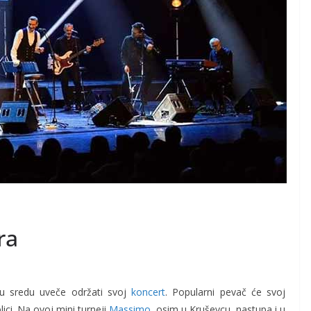
ra
 u sredu uveče održati svoj
koncert
. Popularni pevač će svoj
lici. Na ovoj mini turneji
Massimo
, osim u Kruševcu, nastupa i u