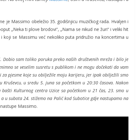
me je Massimo obeležio 35. godišnjicu muzičkog rada. Hvaljen i
ut „Neka ti plove brodovi“, „Nama se nikud ne žuri“ i veliki hit
 i koji se Massimu već nekoliko puta pridružio na koncertima u
ji. Dobio sam toliko poruka preko naših društvenih mreža i bilo je
Iznimno se veselim susretu s publikom i ne mogu dočekati da vam
za pjesme koje su obilježile moju karijeru, jer ipak obilježili smo
e u Kruševcu, u sredu 5. juna sa početkom u 20:30 časova. Nakon
u bašti Kulturnog centra Uzice sa početkom u 21 čas, 23. smo u
, a u subota 24. stižemo na Palić kod Subotice gdje nastupamo na
je nastupe Massimo.