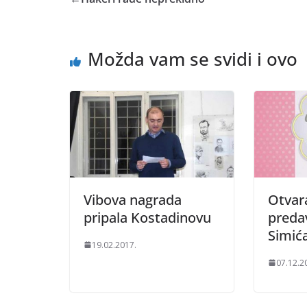
Možda vam se svidi i ovo
Vibova nagrada
Otvara
pripala Kostadinovu
preda
Simić
19.02.2017.
07.12.2