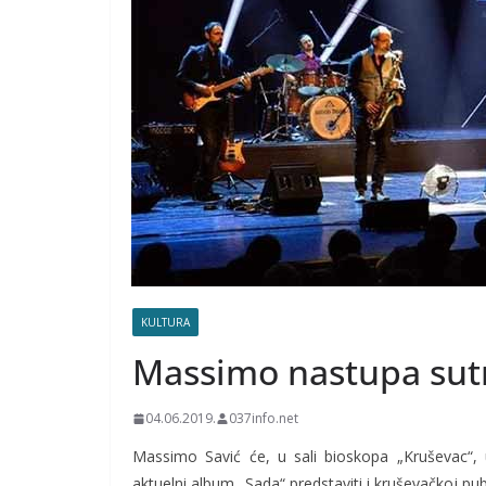
KULTURA
Massimo nastupa sut
04.06.2019.
037info.net
Massimo Savić će, u sali bioskopa „Kruševac“,
aktuelni album „Sada“ predstaviti i kruševačkoj pub