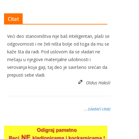
Citat
Veći deo stanovništva nije baš inteligentan, plaši se
odgovornosti i ne želi ništa bolje od toga da mu se
kaže šta da radi. Pod uslovom da se vladari ne
mešaju u njegove materijalne udobnosti i
verovanja koja gaji, taj deo je savršeno srećan da
prepusti sebe vladi.
Oldus Haksli
… (sledeći citat)