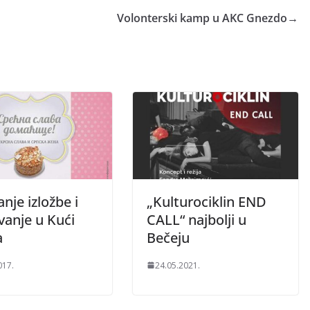
Volonterski kamp u AKC Gnezdo
→
nje izložbe i
„Kulturociklin END
vanje u Kući
CALL“ najbolji u
a
Bečeju
017.
24.05.2021.