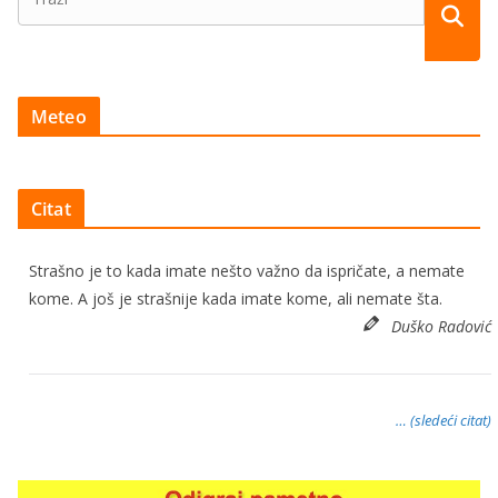
Meteo
Citat
Strašno je to kada imate nešto važno da ispričate, a nemate
kome. A još je strašnije kada imate kome, ali nemate šta.
Duško Radović
… (sledeći citat)