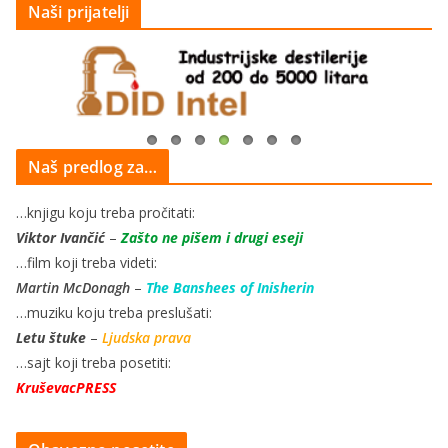
Naši prijatelji
Naš predlog za…
…knjigu koju treba pročitati:
Viktor Ivančić
–
Zašto ne pišem i drugi eseji
…film koji treba videti:
Martin McDonagh
–
The Banshees of Inisherin
…muziku koju treba preslušati:
Letu štuke
–
Ljudska prava
…sajt koji treba posetiti:
KruševacPRESS