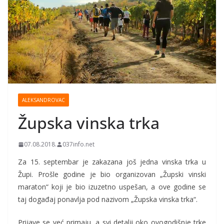
ALEKSANDROVAC
Župska vinska trka
07.08.2018.
037info.net
Za 15. septembar je zakazana još jedna vinska trka u
Župi. Prošle godine je bio organizovan „Župski vinski
maraton“ koji je bio izuzetno uspešan, a ove godine se
taj događaj ponavlja pod nazivom „Župska vinska trka“.
Prijave se već primaju, a svi detalji oko ovogodišnje trke