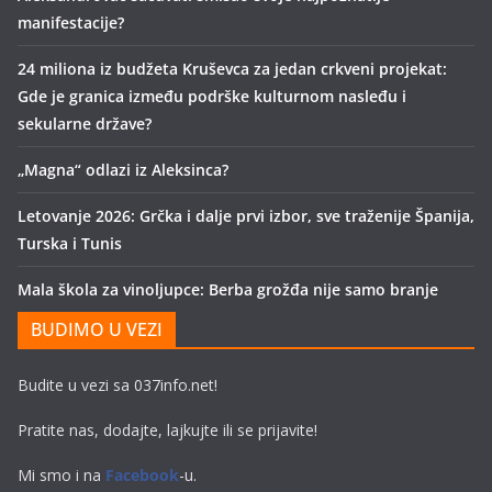
manifestacije?
24 miliona iz budžeta Kruševca za jedan crkveni projekat:
Gde je granica između podrške kulturnom nasleđu i
sekularne države?
„Magna“ odlazi iz Aleksinca?
Letovanje 2026: Grčka i dalje prvi izbor, sve traženije Španija,
Turska i Tunis
Mala škola za vinoljupce: Berba grožđa nije samo branje
BUDIMO U VEZI
Budite u vezi sa 037info.net!
Pratite nas, dodajte, lajkujte ili se prijavite!
Mi smo i na
Facebook
-u.