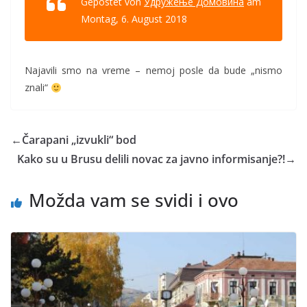
Gepostet von
Удружење Домовина
am
Montag, 6. August 2018
Najavili smo na vreme – nemoj posle da bude „nismo
znali“
←
Čarapani „izvukli“ bod
Kako su u Brusu delili novac za javno informisanje?!
→
Možda vam se svidi i ovo