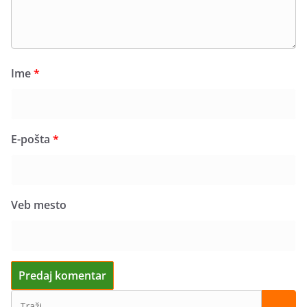
Ime
*
E-pošta
*
Veb mesto