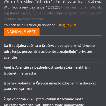
We are the oldest "still alive" Internet portal from Kruševac.
With You every day since 12.03.2004.
We are not an officially
registered media, but a private initiative (which continues and
has thousands of readers...).
You can help us through donation
using PayPal
NAJNOVIJE VESTI
Da li socijalna zaštita u Kruševcu postaje biznis? Umesto
udruženja, personalne asistente „iznajmljuju“ privatne
agencije
Apel iz Agencije za bezbednost saobraćaja – električni
trotinet nije igračka
Japanski volonter u Ćićevcu umesto izložbe mira dočekao
političke optužbe
Župska berba 2026. pred velikim izazovima: može li
Aleksandrovac sačuvati smisao svoje najpoznatije