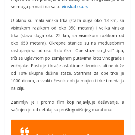
se mogu pronaći na sajtu
vinskatrka.rs
U planu su mala vinska trka (staza duga oko 13 km, sa
visinskom razlikom od oko 350 metara) i velika vinska
trka (staza duga oko 22 km, sa visinskom razlikom od
oko 650 metara). Okrepne stanice su na međusobnim
rastojanjima od oko 4 do 6km. Obe staze su „trail“ tipa,
trči se uglavnom po zemljanim putevima kroz vinograde i
voćnjake. Postoje i kraće asfaltirane deonice, ali ne duže
od 10% ukupne dužine staze. Startnina za obe trke je
1000 dinara, a svaki učesnik dobija majicu i trke i medalju
na cilju.
Zanimljiv je i promo film koji najavljuje dešavanje, a
sačinjen je od detalaj sa prošlogodišnjeg maratona: