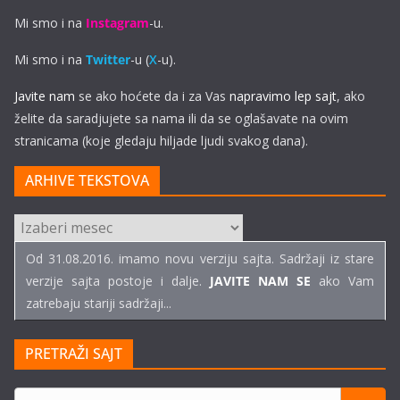
Mi smo i na
Instagram
-u.
Mi smo i na
Twitter
-u (
X
-u).
Javite nam
se ako hoćete da i za Vas
napravimo lep sajt
, ako
želite da saradjujete sa nama ili da se oglašavate na ovim
stranicama (koje gledaju hiljade ljudi svakog dana).
ARHIVE TEKSTOVA
ARHIVE
TEKSTOVA
Od 31.08.2016. imamo novu verziju sajta. Sadržaji iz stare
verzije sajta postoje i dalje.
JAVITE NAM SE
ako Vam
zatrebaju stariji sadržaji...
PRETRAŽI SAJT