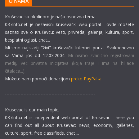
O NAMA
Kruševac sa okolinom je naša osnovna tema.
037info.net je nezavisni kruševački web portal - ovde možete
saznati sve o Kruševcu: vesti, privreda, galerija, kultura, sport,
besplatni oglasi, chat...
Mi smo najstariji "živi" kruševački Internet portal. Svakodnevno
sa Vama još od 12.03.2004.
Mi nismo zvanično registrovani
medij, već privatna inicijativa (koja traje i ima na hiljade
čitalaca...).
Možete nam pomoći donacijom
preko PayPal-a
----------------------------------------------------------
Krusevac is our main topic.
037info.net is independent web portal of Krusevac - here you
can find out all about Krusevac: news, economy, galleries,
culture, sport, free classifieds, chat ...