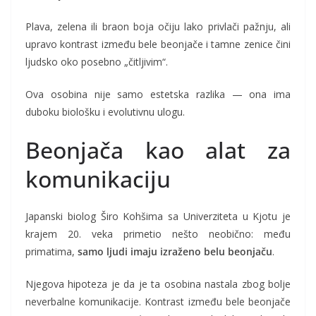
Plava, zelena ili braon boja očiju lako privlači pažnju, ali
upravo kontrast između bele beonjače i tamne zenice čini
ljudsko oko posebno „čitljivim“.
Ova osobina nije samo estetska razlika — ona ima
duboku biološku i evolutivnu ulogu.
Beonjača kao alat za
komunikaciju
Japanski biolog Širo Kohšima sa Univerziteta u Kjotu je
krajem 20. veka primetio nešto neobično: među
primatima,
samo ljudi imaju izraženo belu beonjaču
.
Njegova hipoteza je da je ta osobina nastala zbog bolje
neverbalne komunikacije. Kontrast između bele beonjače