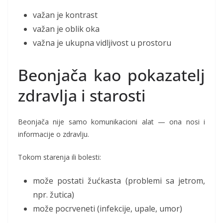
važan je kontrast
važan je oblik oka
važna je ukupna vidljivost u prostoru
Beonjača kao pokazatelj
zdravlja i starosti
Beonjača nije samo komunikacioni alat — ona nosi i
informacije o zdravlju.
Tokom starenja ili bolesti:
može postati žućkasta (problemi sa jetrom,
npr. žutica)
može pocrveneti (infekcije, upale, umor)