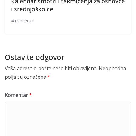
Kalendar smotri i takmičenja za osnovce
i srednjoškolce
16.01.2024.
Ostavite odgovor
Vaša adresa e-pošte neće biti objavljena.
Neophodna
polja su označena
*
Komentar
*