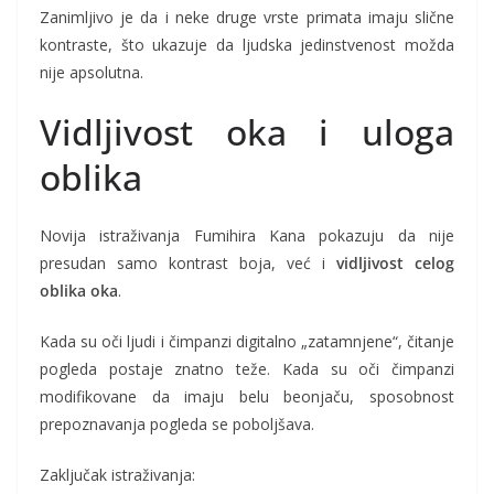
Zanimljivo je da i neke druge vrste primata imaju slične
kontraste, što ukazuje da ljudska jedinstvenost možda
nije apsolutna.
Vidljivost oka i uloga
oblika
Novija istraživanja Fumihira Kana pokazuju da nije
presudan samo kontrast boja, već i
vidljivost celog
oblika oka
.
Kada su oči ljudi i čimpanzi digitalno „zatamnjene“, čitanje
pogleda postaje znatno teže. Kada su oči čimpanzi
modifikovane da imaju belu beonjaču, sposobnost
prepoznavanja pogleda se poboljšava.
Zaključak istraživanja: