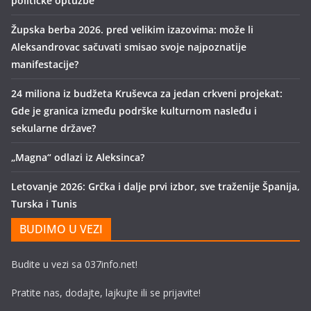
političke optužbe
Župska berba 2026. pred velikim izazovima: može li
Aleksandrovac sačuvati smisao svoje najpoznatije
manifestacije?
24 miliona iz budžeta Kruševca za jedan crkveni projekat:
Gde je granica između podrške kulturnom nasleđu i
sekularne države?
„Magna“ odlazi iz Aleksinca?
Letovanje 2026: Grčka i dalje prvi izbor, sve traženije Španija,
Turska i Tunis
BUDIMO U VEZI
Budite u vezi sa 037info.net!
Pratite nas, dodajte, lajkujte ili se prijavite!