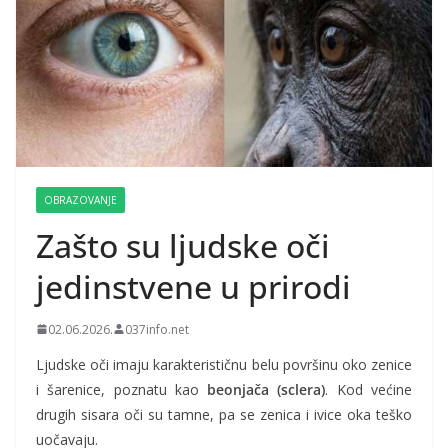
OBRAZOVANJE
Zašto su ljudske oči
jedinstvene u prirodi
02.06.2026.
037info.net
Ljudske oči imaju karakterističnu belu površinu oko zenice
i šarenice, poznatu kao
beonjača (sclera)
. Kod većine
drugih sisara oči su tamne, pa se zenica i ivice oka teško
uočavaju.