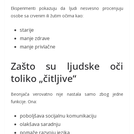
Eksperimenti pokazuju da ljudi nesvesno procenjuju
osobe sa crvenim ili žutim očima kao:
starije
manje zdrave
manje privlačne
Zašto su ljudske oči
toliko „čitljive“
Beonjača verovatno nije nastala samo zbog jedne
funkcije. Ona:
poboljšava socijalnu komunikaciju
olakšava saradnju
pomaže razvoju jezika