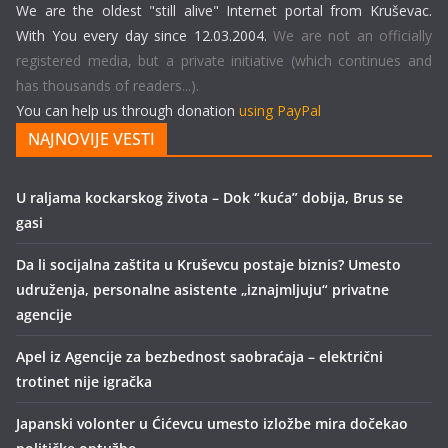
We are the oldest "still alive" Internet portal from Kruševac.
With You every day since 12.03.2004.
We are not an officially
registered media, but a private initiative (which continues and
has thousands of readers...).
You can help us through donation
using PayPal
NAJNOVIJE VESTI
U raljama kockarskog života – Dok “kuća” dobija, Brus se
gasi
Da li socijalna zaštita u Kruševcu postaje biznis? Umesto
udruženja, personalne asistente „iznajmljuju“ privatne
agencije
Apel iz Agencije za bezbednost saobraćaja – električni
trotinet nije igračka
Japanski volonter u Ćićevcu umesto izložbe mira dočekao