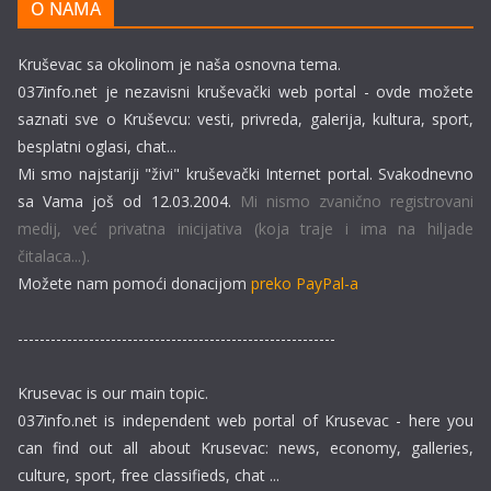
O NAMA
Kruševac sa okolinom je naša osnovna tema.
037info.net je nezavisni kruševački web portal - ovde možete
saznati sve o Kruševcu: vesti, privreda, galerija, kultura, sport,
besplatni oglasi, chat...
Mi smo najstariji "živi" kruševački Internet portal. Svakodnevno
sa Vama još od 12.03.2004.
Mi nismo zvanično registrovani
medij, već privatna inicijativa (koja traje i ima na hiljade
čitalaca...).
Možete nam pomoći donacijom
preko PayPal-a
----------------------------------------------------------
Krusevac is our main topic.
037info.net is independent web portal of Krusevac - here you
can find out all about Krusevac: news, economy, galleries,
culture, sport, free classifieds, chat ...