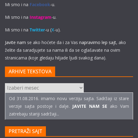
Mi smo i na
Facebook
-u.
Mi smo i na
Instagram
-u.
Mi smo i na
Twitter
-u (
X
-u).
Javite nam
se ako hoćete da i za Vas
napravimo lep sajt
, ako
želite da saradjujete sa nama ili da se oglašavate na ovim
stranicama (koje gledaju hiljade ljudi svakog dana).
ARHIVE TEKSTOVA
ARHIVE
TEKSTOVA
Od 31.08.2016. imamo novu verziju sajta. Sadržaji iz stare
verzije sajta postoje i dalje.
JAVITE NAM SE
ako Vam
zatrebaju stariji sadržaji...
PRETRAŽI SAJT