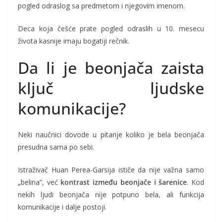
pogled odraslog sa predmetom i njegovim imenom.
Deca koja češće prate pogled odraslih u 10. mesecu
života kasnije imaju bogatiji rečnik.
Da li je beonjača zaista
ključ ljudske
komunikacije?
Neki naučnici dovode u pitanje koliko je bela beonjača
presudna sama po sebi.
Istraživač Huan Perea-Garsija ističe da nije važna samo
„belina“, već
kontrast između beonjače i šarenice
. Kod
nekih ljudi beonjača nije potpuno bela, ali funkcija
komunikacije i dalje postoji.