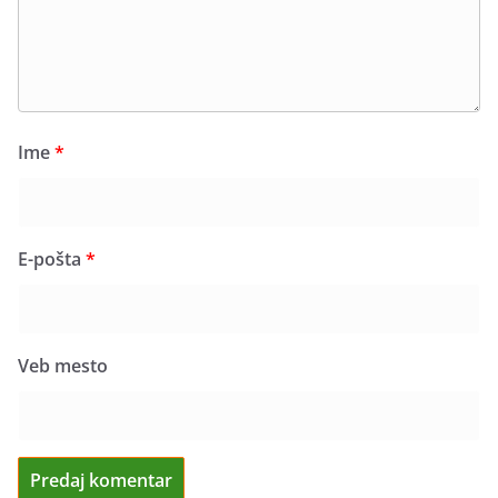
Ime
*
E-pošta
*
Veb mesto