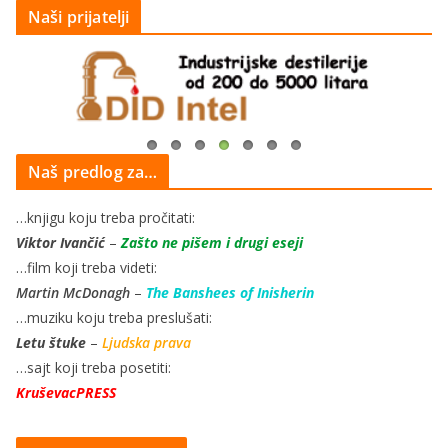
Naši prijatelji
Naš predlog za…
…knjigu koju treba pročitati:
Viktor Ivančić
–
Zašto ne pišem i drugi eseji
…film koji treba videti:
Martin McDonagh
–
The Banshees of Inisherin
…muziku koju treba preslušati:
Letu štuke
–
Ljudska prava
…sajt koji treba posetiti:
KruševacPRESS