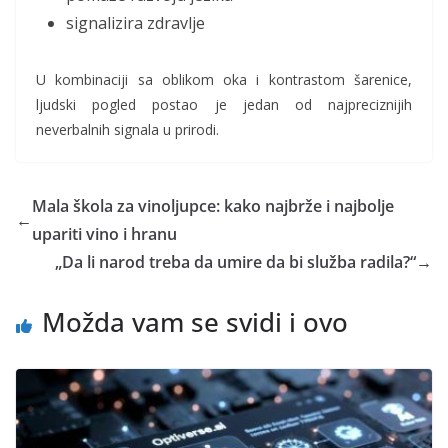
signalizira zdravlje
U kombinaciji sa oblikom oka i kontrastom šarenice,
ljudski pogled postao je jedan od najpreciznijih
neverbalnih signala u prirodi.
Mala škola za vinoljupce: kako najbrže i najbolje
←
upariti vino i hranu
„Da li narod treba da umire da bi služba radila?“
→
Možda vam se svidi i ovo