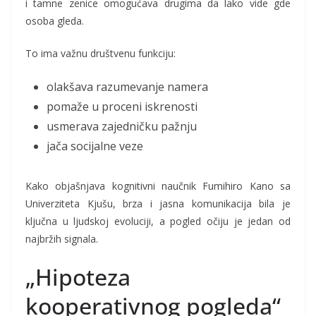
i tamne zenice omogućava drugima da lako vide gde
osoba gleda.
To ima važnu društvenu funkciju:
olakšava razumevanje namera
pomaže u proceni iskrenosti
usmerava zajedničku pažnju
jača socijalne veze
Kako objašnjava kognitivni naučnik Fumihiro Kano sa
Univerziteta Kjušu, brza i jasna komunikacija bila je
ključna u ljudskoj evoluciji, a pogled očiju je jedan od
najbržih signala.
„Hipoteza
kooperativnog pogleda“