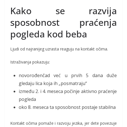
Kako se razvija
sposobnost praćenja
pogleda kod beba
Ljudi od najranijeg uzrasta reaguju na kontakt očima.
Istraživanja pokazuju:
novorođenčad već u prvih 5 dana duže
gledaju lica koja ih „posmatraju“
između 2. i 4. meseca počinje aktivno praćenje
pogleda
oko 8. meseca ta sposobnost postaje stabilna
Kontakt očima pomaže i razvoju jezika, jer dete povezuje