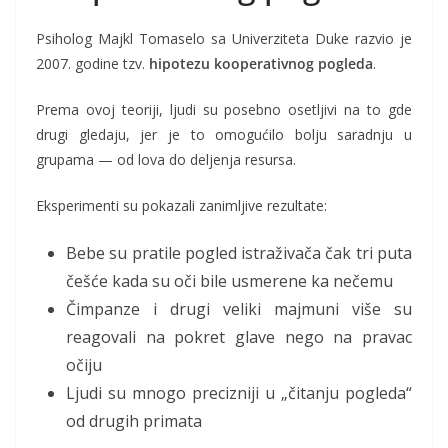
Psiholog Majkl Tomaselo sa Univerziteta Duke razvio je
2007. godine tzv.
hipotezu kooperativnog pogleda
.
Prema ovoj teoriji, ljudi su posebno osetljivi na to gde
drugi gledaju, jer je to omogućilo bolju saradnju u
grupama — od lova do deljenja resursa.
Eksperimenti su pokazali zanimljive rezultate:
Bebe su pratile pogled istraživača čak tri puta
češće kada su oči bile usmerene ka nečemu
Čimpanze i drugi veliki majmuni više su
reagovali na pokret glave nego na pravac
očiju
Ljudi su mnogo precizniji u „čitanju pogleda“
od drugih primata