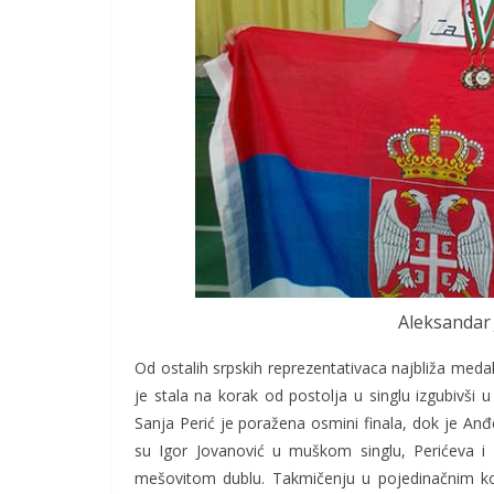
Aleksandar J
Od ostalih srpskih reprezentativaca najbliža meda
je stala na korak od postolja u singlu izgubivši u
Sanja Perić je poražena osmini finala, dok je Anđe
su Igor Jovanović u muškom singlu, Perićeva i
mešovitom dublu. Takmičenju u pojedinačnim ko