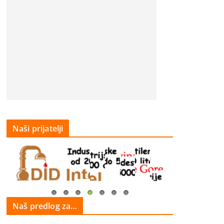
Naši prijatelji
Naš predlog za…