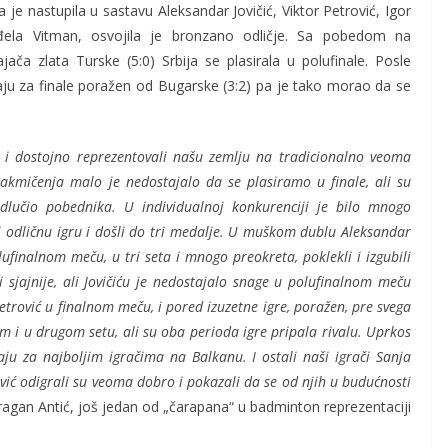
je nastupila u sastavu Aleksandar Jovičić, Viktor Petrović, Igor
đela Vitman, osvojila je bronzano odličje. Sa pobedom na
a zlata Turske (5:0) Srbija se plasirala u polufinale. Posle
aju za finale poražen od Bugarske (3:2) pa je tako morao da se
e i dostojno reprezentovali našu zemlju na tradicionalno veoma
mičenja malo je nedostajalo da se plasiramo u finale, ali su
odlučio pobednika. U individualnoj konkurenciji je bilo mnogo
li odličnu igru i došli do tri medalje. U muškom dublu Aleksandar
lufinalnom meču, u tri seta i mnogo preokreta, poklekli i izgubili
 sjajnije, ali Jovičiću je nedostajalo snage u polufinalnom meču
Petrović u finalnom meču, i pored izuzetne igre, poražen, pre svega
om i u drugom setu, ali su oba perioda igre pripala rivalu. Uprkos
aju za najboljim igračima na Balkanu. I ostali naši igrači Sanja
vić odigrali su veoma dobro i pokazali da se od njih u budućnosti
ragan Antić, još jedan od „čarapana“ u badminton reprezentaciji