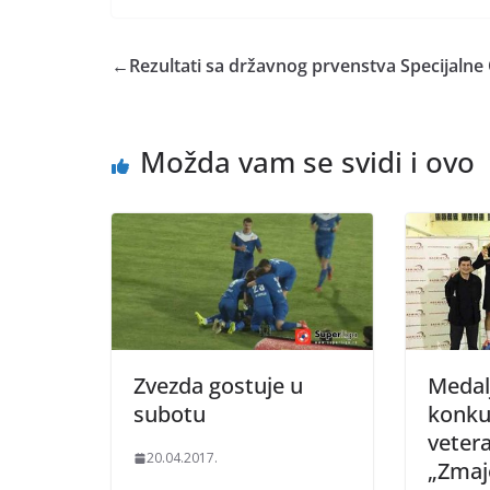
←
Rezultati sa državnog prvenstva Specijalne 
Možda vam se svidi i ovo
Zvezda gostuje u
Medal
subotu
konkur
veter
20.04.2017.
„Zmaj