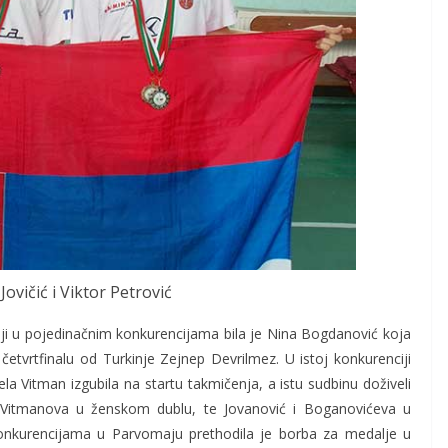
ovičić i Viktor Petrović
lji u pojedinačnim konkurencijama bila je Nina Bogdanović koja
 četvrtfinalu od Turkinje Zejnep Devrilmez. U istoj konkurenciji
la Vitman izgubila na startu takmičenja, a istu sudbinu doživeli
 Vitmanova u ženskom dublu, te Jovanović i Boganovićeva u
nkurencijama u Parvomaju prethodila je borba za medalje u