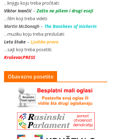
…knjigu koju treba pročitati:
Viktor Ivančić
–
Zašto ne pišem i drugi eseji
…film koji treba videti:
Martin McDonagh
–
The Banshees of Inisherin
…muziku koju treba preslušati:
Letu štuke
–
Ljudska prava
…sajt koji treba posetiti:
KruševacPRESS
Obavezno posetite