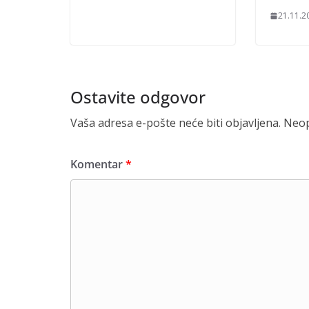
21.11.2
Ostavite odgovor
Vaša adresa e-pošte neće biti objavljena.
Neop
Komentar
*