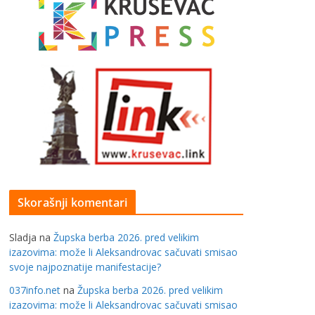
Skorašnji komentari
Sladja
na
Župska berba 2026. pred velikim
izazovima: može li Aleksandrovac sačuvati smisao
svoje najpoznatije manifestacije?
037info.net
na
Župska berba 2026. pred velikim
izazovima: može li Aleksandrovac sačuvati smisao