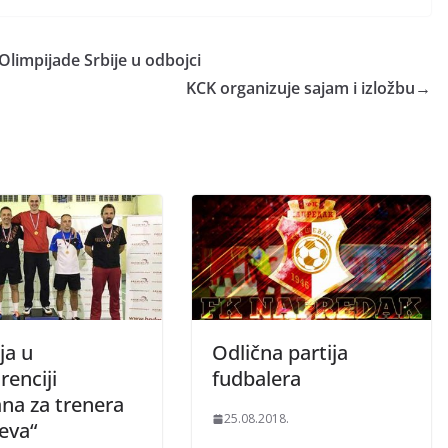
Olimpijade Srbije u odbojci
KCK organizuje sajam i izložbu
→
ja u
Odlična partija
enciji
fudbalera
ana za trenera
25.08.2018.
eva“