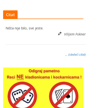
Citat
Ništa nije bilo, sve jeste.
Vilijem Fokner
… (sledeći citat)