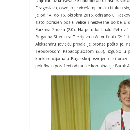
Najmlađi iz kruševačke badminton dinastije, Viktor
Dragoslava, osvojio je vicešampionsku titulu u si
je od 14. do 16. oktobra 2016. održano u Haskov
zlato poražen posle velike i neizvesne borbe u d
Furkana Saraka (2:0). Na putu ka finalu Petrović 
Bugarina Staminira Terzijeva u četvrtfinalu (2:1), 
Aleksandru Jovičiću pripala je bronza pošto je
Teodorosom Papadopulosom (2:0), izgubio u po
konkurencijama u Bugarskoj osvojena je i brozna 
polufinalu poraženi od turske kombinacije Burak Al