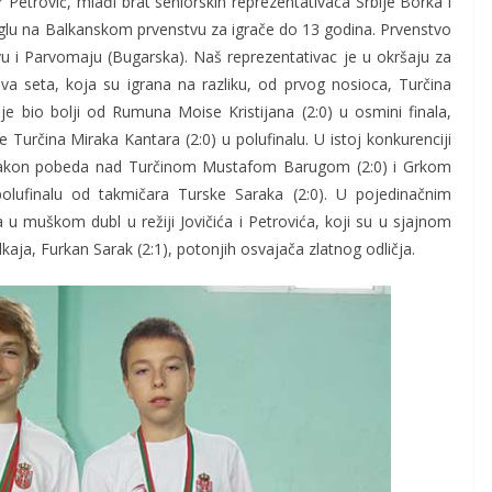
 Petrović, mlađi brat seniorskih reprezentativaca Srbije Borka i
nglu na Balkanskom prvenstvu za igrače do 13 godina. Prvenstvo
u i Parvomaju (Bugarska). Naš reprezentativac je u okršaju za
va seta, koja su igrana na razliku, od prvog nosioca, Turčina
je bio bolji od Rumuna Moise Kristijana (2:0) u osmini finala,
te Turčina Miraka Kantara (2:0) u polufinalu. U istoj konkurenciji
, nakon pobeda nad Turčinom Mustafom Barugom (2:0) i Grkom
lufinalu od takmičara Turske Saraka (2:0). U pojedinačnim
u muškom dubl u režiji Jovičića i Petrovića, koji su u sjajnom
kaja, Furkan Sarak (2:1), potonjih osvajača zlatnog odličja.