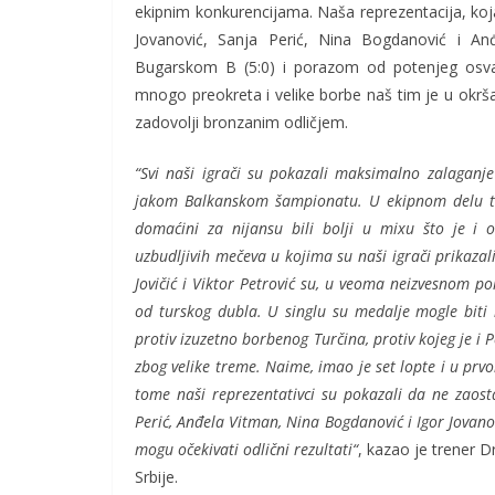
ekipnim konkurencijama. Naša reprezentacija, koja 
Jovanović, Sanja Perić, Nina Bogdanović i An
Bugarskom B (5:0) i porazom od potenjeg osvajač
mnogo preokreta i velike borbe naš tim je u okrš
zadovolji bronzanim odličjem.
“Svi naši igrači su pokazali maksimalno zalaganj
jakom Balkanskom šampionatu. U ekipnom delu tak
domaćini za nijansu bili bolji u mixu što je i 
uzbudljivih mečeva u kojima su naši igrači prikaza
Jovičić i Viktor Petrović su, u veoma neizvesnom po
od turskog dubla. U singlu su medalje mogle biti i
protiv izuzetno borbenog Turčina, protiv kojeg je i 
zbog velike treme. Naime, imao je set lopte i u prv
tome naši reprezentativci su pokazali da ne zaost
Perić, Anđela Vitman, Nina Bogdanović i Igor Jovano
mogu očekivati odlični rezultati“
, kazao je trener D
Srbije.