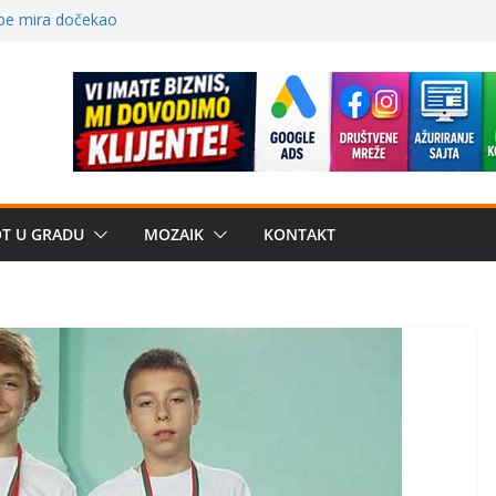
 – električni
žbe mira dočekao
a: može li
poznatije
crkveni projekat: Gde
leđu i sekularne
OT U GRADU
MOZAIK
KONTAKT
e biznis? Umesto
uju“ privatne