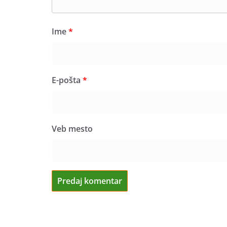
Ime
*
E-pošta
*
Veb mesto