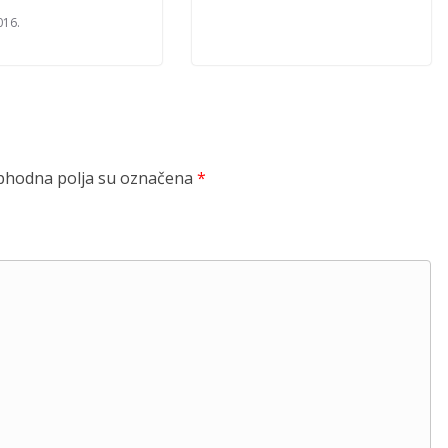
016.
hodna polja su označena
*