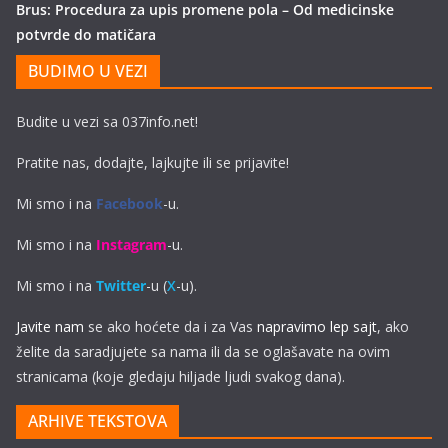
Brus: Procedura za upis promene pola – Od medicinske
potvrde do matičara
BUDIMO U VEZI
Budite u vezi sa 037info.net!
Pratite nas, dodajte, lajkujte ili se prijavite!
Mi smo i na
Facebook
-u.
Mi smo i na
Instagram
-u.
Mi smo i na
Twitter
-u (
X
-u).
Javite nam
se ako hoćete da i za Vas
napravimo lep sajt
, ako
želite da saradjujete sa nama ili da se oglašavate na ovim
stranicama (koje gledaju hiljade ljudi svakog dana).
ARHIVE TEKSTOVA