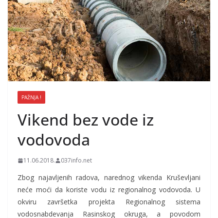
PAŽNJA !
Vikend bez vode iz
vodovoda
11.06.2018.
037info.net
Zbog najavljenih radova, narednog vikenda Kruševljani
neće moći da koriste vodu iz regionalnog vodovoda. U
okviru završetka projekta Regionalnog sistema
vodosnabdevanja Rasinskog okruga, a povodom