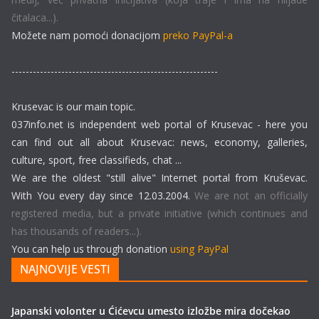
čitalaca...).
Možete nam pomoći donacijom
preko PayPal-a
----------------------------------------------------------
Krusevac is our main topic.
037info.net is independent web portal of Krusevac - here you
can find out all about Krusevac: news, economy, galleries,
culture, sport, free classifieds, chat ...
We are the oldest "still alive" Internet portal from Kruševac.
With You every day since 12.03.2004.
We are not an officially
registered media, but a private initiative (which continues and
has thousands of readers...).
You can help us through donation
using PayPal
NAJNOVIJE VESTI
Japanski volonter u Ćićevcu umesto izložbe mira dočekao