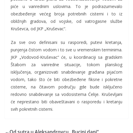
piće u vanrednim uslovima. To je podrazumevalo
obezbeđenje većeg broja potrebnih cisterni i to iz
obližnjih gradova, od vojske, od vatrogasne službe
Kruševca, od JKP „Kruševac“.
Za sve ovo definisani su rasporedi, putevi kretanja,
punjenja čistom vodom i to sve u vremenskim terminima.
JKP „Vodovod-Kruševac“ će, u koordinaciji sa gradskim
Štabom za vanredne situacije, tokom planskog
isključenja, organizovati snabdevanje građana pijaćom
vodom, tako što će biti obezbeđene fiksne i pokretne
cisterne, na čitavom području gde bude isključeno
redovno snabdevanje sa vodosistema Ćelije. Kruševljani
će neprestano biti obaveštavani o rasporedu i kretanju
svih pokretnih cisterni.
←
Od sutra u Aleksandrovcu „Bucini dani“