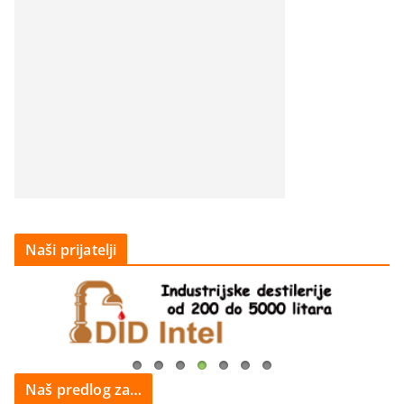
Naši prijatelji
Naš predlog za…