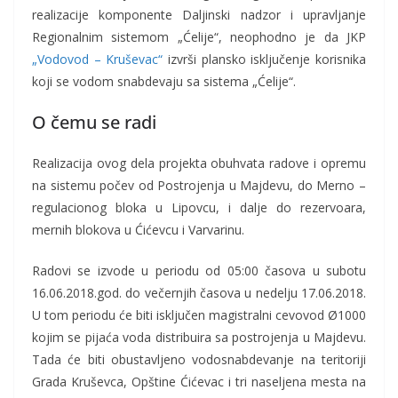
realizacije komponente Daljinski nadzor i upravljanje
Regionalnim sistemom „Ćelije“, neophodno je da JKP
„Vodovod – Kruševac“
izvrši plansko isključenje korisnika
koji se vodom snabdevaju sa sistema „Ćelije“.
O čemu se radi
Realizacija ovog dela projekta obuhvata radove i opremu
na sistemu počev od Postrojenja u Majdevu, do Merno –
regulacionog bloka u Lipovcu, i dalje do rezervoara,
mernih blokova u Ćićevcu i Varvarinu.
Radovi se izvode u periodu od 05:00 časova u subotu
16.06.2018.god. do večernjih časova u nedelju 17.06.2018.
U tom periodu će biti isključen magistralni cevovod Ø1000
kojim se pijaća voda distribuira sa postrojenja u Majdevu.
Tada će biti obustavljeno vodosnabdevanje na teritoriji
Grada Kruševca, Opštine Ćićevac i tri naseljena mesta na