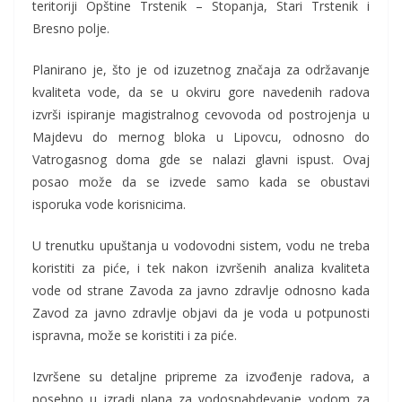
teritoriji Opštine Trstenik – Stopanja, Stari Trstenik i
Bresno polje.
Planirano je, što je od izuzetnog značaja za održavanje
kvaliteta vode, da se u okviru gore navedenih radova
izvrši ispiranje magistralnog cevovoda od postrojenja u
Majdevu do mernog bloka u Lipovcu, odnosno do
Vatrogasnog doma gde se nalazi glavni ispust. Ovaj
posao može da se izvede samo kada se obustavi
isporuka vode korisnicima.
U trenutku upuštanja u vodovodni sistem, vodu ne treba
koristiti za piće, i tek nakon izvršenih analiza kvaliteta
vode od strane Zavoda za javno zdravlje odnosno kada
Zavod za javno zdravlje objavi da je voda u potpunosti
ispravna, može se koristiti i za piće.
Izvršene su detaljne pripreme za izvođenje radova, a
posebno u izradi plana za vodosnabdevanje vodom za