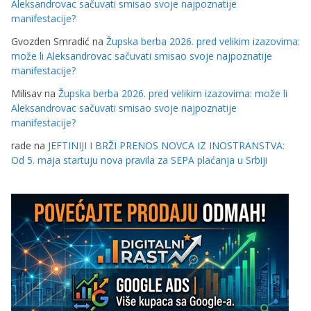
Aleksandrovac sačuvati smisao svoje najpoznatije
manifestacije?
Gvozden Smradić
na
Župska berba 2026. pred velikim izazovima:
može li Aleksandrovac sačuvati smisao svoje najpoznatije
manifestacije?
Milisav
na
Župska berba 2026. pred velikim izazovima: može li
Aleksandrovac sačuvati smisao svoje najpoznatije
manifestacije?
rade
na
JEFTINIJI I BRŽI PRENOS NOVCA IZ INOSTRANSTVA:
Od 5. maja startuju nova pravila za SEPA plaćanja u Srbiji