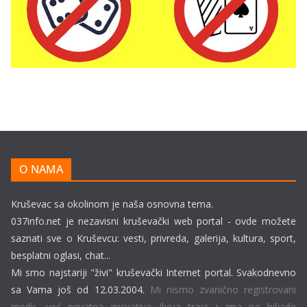
O NAMA
Kruševac sa okolinom je naša osnovna tema.
037info.net je nezavisni kruševački web portal - ovde možete
saznati sve o Kruševcu: vesti, privreda, galerija, kultura, sport,
besplatni oglasi, chat...
Mi smo najstariji "živi" kruševački Internet portal. Svakodnevno
sa Vama još od 12.03.2004.
Mi nismo zvanično registrovani
medij, već privatna inicijativa (koja traje i ima na hiljade