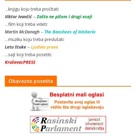
…knjigu koju treba pročitati:
Viktor Ivančić
–
Zašto ne pišem i drugi eseji
…film koji treba videti:
Martin McDonagh
–
The Banshees of Inisherin
…muziku koju treba preslušati:
Letu štuke
–
Ljudska prava
…sajt koji treba posetiti:
KruševacPRESS
Obavezno posetite