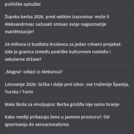
političke optužbe
Župska berba 2026. pred velikim izazovima: može li
Aleksandrovac sačuvati smisao svoje najpoznatije
manifestacije?
24 miliona iz budžeta Kruševca za jedan crkveni projekat:
Gde je granica između podrške kulturnom nasleđu i
sekularne države?
„Magna“ odlazi iz Aleksinca?
Letovanje 2026: Grčka i dalje prvi izbor, sve traženije Španija,
Turska i Tunis
Mala škola za vinoljupce: Berba grožđa nije samo branje
Kako mediji prikazuju žene u javnom prostoru?: Od
ignorisanja do senzacionalizma