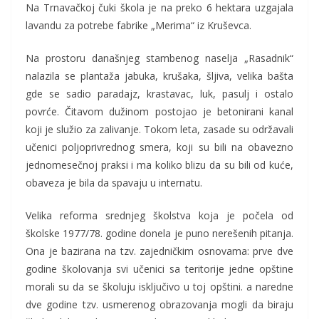
Na Trnavačkoj čuki škola je na preko 6 hektara uzgajala
lavandu za potrebe fabrike „Merima“ iz Kruševca.
Na prostoru današnjeg stambenog naselja „Rasadnik“
nalazila se plantaža jabuka, krušaka, šljiva, velika bašta
gde se sadio paradajz, krastavac, luk, pasulj i ostalo
povrće. Čitavom dužinom postojao je betonirani kanal
koji je služio za zalivanje. Tokom leta, zasade su održavali
učenici poljoprivrednog smera, koji su bili na obavezno
jednomesečnoj praksi i ma koliko blizu da su bili od kuće,
obaveza je bila da spavaju u internatu.
Velika reforma srednjeg školstva koja je počela od
školske 1977/78. godine donela je puno nerešenih pitanja.
Ona je bazirana na tzv. zajedničkim osnovama: prve dve
godine školovanja svi učenici sa teritorije jedne opštine
morali su da se školuju isključivo u toj opštini. a naredne
dve godine tzv. usmerenog obrazovanja mogli da biraju