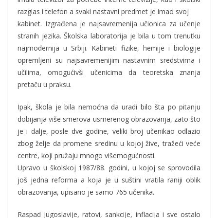
razglas i telefon a svaki nastavni predmet je imao svoj
kabinet. Izgrađena je najsavremenija učionica za učenje
stranih jezika. Školska laboratorija je bila u tom trenutku
najmodernija u Srbiji. Kabineti fizike, hemije i biologije
opremljeni su najsavremenijim nastavnim sredstvima i
učilima, omogućivši učenicima da teoretska znanja
pretaču u praksu.
Ipak, škola je bila nemoćna da uradi bilo šta po pitanju
dobijanja više smerova usmerenog obrazovanja, zato što
je i dalje, posle dve godine, veliki broj učenikao odlazio
zbog želje da promene sredinu u kojoj žive, tražeći veće
centre, koji pružaju mnogo višemogućnosti.
Upravo u školskoj 1987/88. godini, u kojoj se sprovodila
još jedna reforma a koja je u suštini vratila raniji oblik
obrazovanja, upisano je samo 765 učenika.
Raspad Jugoslavije, ratovi, sankcije, inflacija i sve ostalo