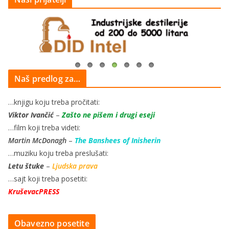
Naš predlog za…
…knjigu koju treba pročitati:
Viktor Ivančić
–
Zašto ne pišem i drugi eseji
…film koji treba videti:
Martin McDonagh
–
The Banshees of Inisherin
…muziku koju treba preslušati:
Letu štuke
–
Ljudska prava
…sajt koji treba posetiti:
KruševacPRESS
Obavezno posetite