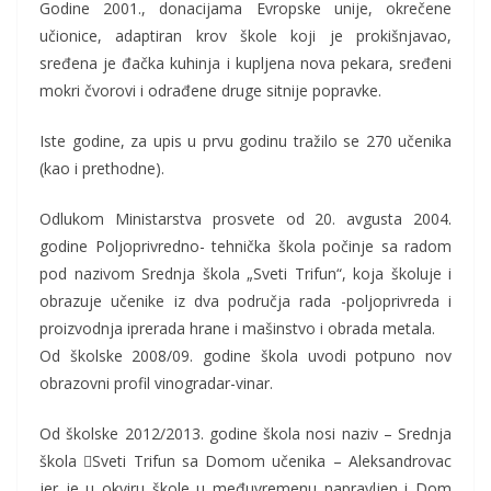
Godine 2001., donacijama Evropske unije, okrečene
učionice, adaptiran krov škole koji je prokišnjavao,
sređena je đačka kuhinja i kupljena nova pekara, sređeni
mokri čvorovi i odrađene druge sitnije popravke.
Iste godine, za upis u prvu godinu tražilo se 270 učenika
(kao i prethodne).
Odlukom Ministarstva prosvete od 20. avgusta 2004.
godine Poljoprivredno- tehnička škola počinje sa radom
pod nazivom Srednja škola „Sveti Trifun“, koja školuje i
obrazuje učenike iz dva područja rada -poljoprivreda i
proizvodnja iprerada hrane i mašinstvo i obrada metala.
Od školske 2008/09. godine škola uvodi potpuno nov
obrazovni profil vinogradar-vinar.
Od školske 2012/2013. godine škola nosi naziv – Srednja
škola Sveti Trifun sa Domom učenika – Aleksandrovac
jer je u okviru škole u međuvremenu napravljen i Dom