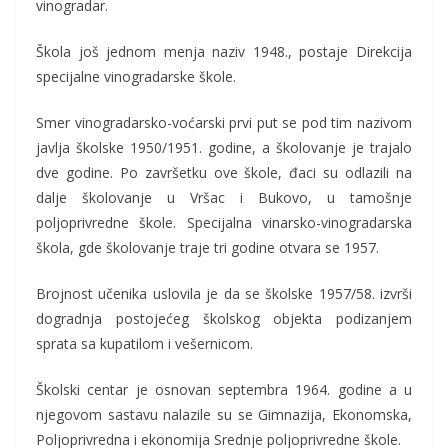
vinogradar.
Škola još jednom menja naziv 1948., postaje Direkcija
specijalne vinogradarske škole.
Smer vinogradarsko-voćarski prvi put se pod tim nazivom
javlja školske 1950/1951. godine, a školovanje je trajalo
dve godine. Po završetku ove škole, đaci su odlazili na
dalje školovanje u Vršac i Bukovo, u tamošnje
poljoprivredne škole. Specijalna vinarsko-vinogradarska
škola, gde školovanje traje tri godine otvara se 1957.
Brojnost učenika uslovila je da se školske 1957/58. izvrši
dogradnja postojećeg školskog objekta podizanjem
sprata sa kupatilom i vešernicom.
Školski centar je osnovan septembra 1964. godine a u
njegovom sastavu nalazile su se Gimnazija, Ekonomska,
Poljoprivredna i ekonomija Srednje poljoprivredne škole.