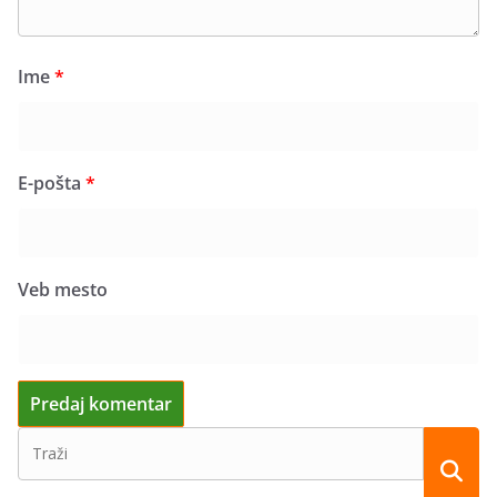
Ime
*
E-pošta
*
Veb mesto