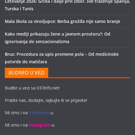
Letovanje 2026: Grčka i dalje prvi izbor, sve traženije Španija,
Turska i Tunis
Mala škola za vinoljupce: Berba grožđa nije samo branje
Kako mediji prikazuju žene u javnom prostoru?: Od
ignorisanja do senzacionalizma
Brus: Procedura za upis promene pola – Od medicinske
potvrde do matičara
BUDIMO U VEZI
Budite u vezi sa 037info.net!
Pratite nas, dodajte, lajkujte ili se prijavite!
Mi smo i na
Facebook
-u.
Mi smo i na
Instagram
-u.