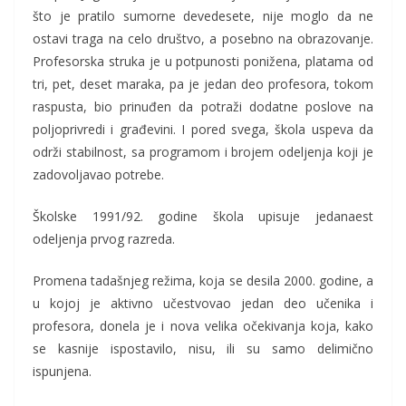
što je pratilo sumorne devedesete, nije moglo da ne
ostavi traga na celo društvo, a posebno na obrazovanje.
Profesorska struka je u potpunosti ponižena, platama od
tri, pet, deset maraka, pa je jedan deo profesora, tokom
raspusta, bio prinuđen da potraži dodatne poslove na
poljoprivredi i građevini. I pored svega, škola uspeva da
održi stabilnost, sa programom i brojem odeljenja koji je
zadovoljavao potrebe.
Školske 1991/92. godine škola upisuje jedanaest
odeljenja prvog razreda.
Promena tadašnjeg režima, koja se desila 2000. godine, a
u kojoj je aktivno učestvovao jedan deo učenika i
profesora, donela je i nova velika očekivanja koja, kako
se kasnije ispostavilo, nisu, ili su samo delimično
ispunjena.