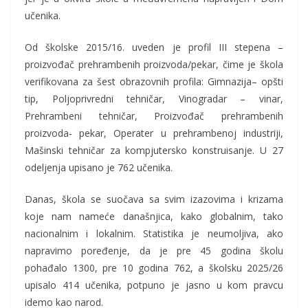
učenika.
Od školske 2015/16. uveden je profil III stepena –
proizvođač prehrambenih proizvoda/pekar, čime je škola
verifikovana za šest obrazovnih profila: Gimnazija– opšti
tip, Poljoprivredni tehničar, Vinogradar – vinar,
Prehrambeni tehničar, Proizvođač prehrambenih
proizvoda- pekar, Operater u prehrambenoj industriji,
Mašinski tehničar za kompjutersko konstruisanje. U 27
odeljenja upisano je 762 učenika.
Danas, škola se suočava sa svim izazovima i krizama
koje nam nameće današnjica, kako globalnim, tako
nacionalnim i lokalnim. Statistika je neumoljiva, ako
napravimo poređenje, da je pre 45 godina školu
pohađalo 1300, pre 10 godina 762, a školsku 2025/26
upisalo 414 učenika, potpuno je jasno u kom pravcu
idemo kao narod.