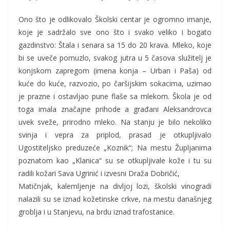
Ono što je odlikovalo Školski centar je ogromno imanje,
koje je sadržalo sve ono što i svako veliko i bogato
gazdinstvo: Štala i senara sa 15 do 20 krava. Mleko, koje
bi se uveče pomuzlo, svakog jutra u 5 časova služitelj je
konjskom zapregom (imena konja – Urban i Paša) od
kuće do kuće, razvozio, po čaršijskim sokacima, uzimao
je prazne i ostavljao pune flaše sa mlekom. Škola je od
toga imala značajne prihode a građani Aleksandrovca
uvek sveže, prirodno mleko. Na stanju je bilo nekoliko
svinja i vepra za priplod, prasad je otkupljivalo
Ugostiteljsko preduzeće „Koznik“; Na mestu Župljanima
poznatom kao „Klanica“ su se otkupljivale kože i tu su
radili kožari Sava Ugrinić i izvesni Draža Dobričić,
Matičnjak, kalemljenje na divljoj lozi, školski vinogradi
nalazili su se iznad kožetinske crkve, na mestu današnjeg
groblja i u Stanjevu, na brdu iznad trafostanice.