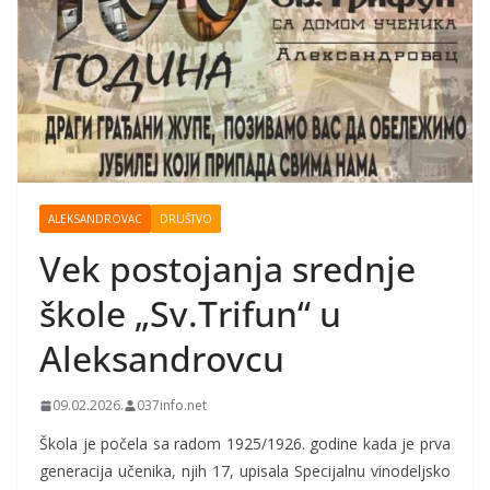
ALEKSANDROVAC
DRUŠTVO
Vek postojanja srednje
škole „Sv.Trifun“ u
Aleksandrovcu
09.02.2026.
037info.net
Škola je počela sa radom 1925/1926. godine kada je prva
generacija učenika, njih 17, upisala Specijalnu vinodeljsko