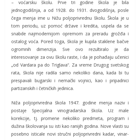
– voćarsku školu. Prve tri godine škola je bila
jednogodišnja, a od 1928. do 1931. dvogodišnja, posle
čega menja ime u Nižu poljoprivrednu školu. Škola je u
tom periodu, uz pomoć države i kredita, uspela da se
snabde najmodernijom opremom za preradu grožđa i
ostalog voća. Pored toga, škola je kupila staklene bačve
ogromnih dimenzija. Sve ovo rezultiralo je da
interesovanje za ovu školu raste, i da je pohađaju učenici
„od Vardara pa do Triglava“. Za vreme Drugog svetskog
rata, škola nije radila samo nekoliko dana, kada bi tu
prespavali bugarski i nemački vojnici, kao i pripadnici
partizanskih i četničkih jedinica.
Niža poljoprivredna škola 1947. godine menja naziv i
postaje Specijalna vinogradarska škola. Uz male
korekcije, tj. promene nekoliko predmeta, program i
dužina školovanja su isti kao ranijih godina. Nove vlasti su
posebno isticale novi stručni poljoprivredni kadar, vinar-