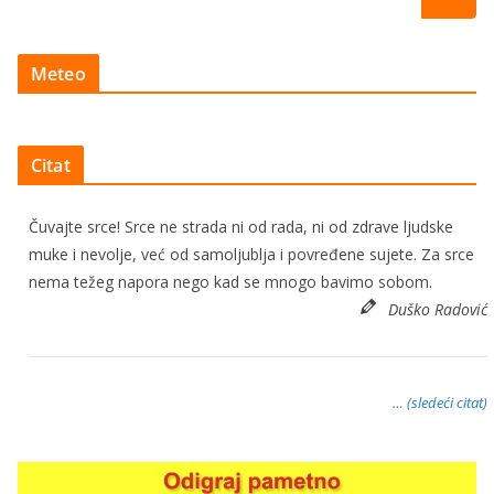
Meteo
Citat
Čuvajte srce! Srce ne strada ni od rada, ni od zdrave ljudske
muke i nevolje, već od samoljublja i povređene sujete. Za srce
nema težeg napora nego kad se mnogo bavimo sobom.
Duško Radović
… (sledeći citat)