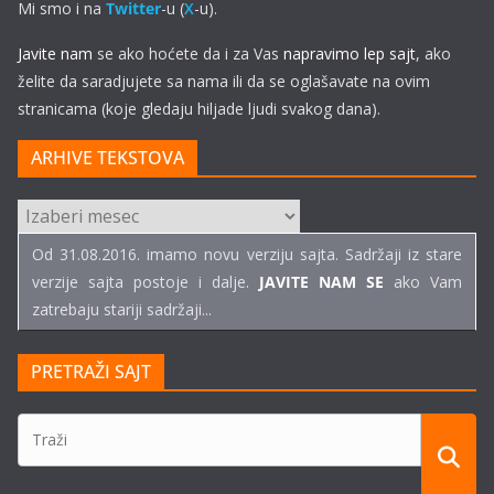
Mi smo i na
Twitter
-u (
X
-u).
Javite nam
se ako hoćete da i za Vas
napravimo lep sajt
, ako
želite da saradjujete sa nama ili da se oglašavate na ovim
stranicama (koje gledaju hiljade ljudi svakog dana).
ARHIVE TEKSTOVA
ARHIVE
TEKSTOVA
Od 31.08.2016. imamo novu verziju sajta. Sadržaji iz stare
verzije sajta postoje i dalje.
JAVITE NAM SE
ako Vam
zatrebaju stariji sadržaji...
PRETRAŽI SAJT