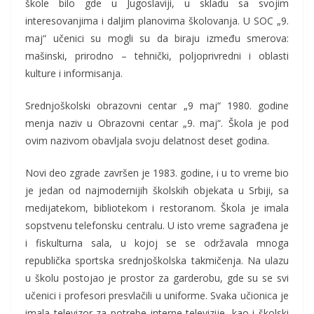
škole bilo gde u Jugoslaviji, u skladu sa svojim
interesovanjima i daljim planovima školovanja. U SOC „9.
maj“ učenici su mogli su da biraju između smerova:
mašinski, prirodno – tehnički, poljoprivredni i oblasti
kulture i informisanja.
Srednjoškolski obrazovni centar „9 maj“ 1980. godine
menja naziv u Obrazovni centar „9. maj“. Škola je pod
ovim nazivom obavljala svoju delatnost deset godina.
Novi deo zgrade završen je 1983. godine, i u to vreme bio
je jedan od najmodernijih školskih objekata u Srbiji, sa
medijatekom, bibliotekom i restoranom. Škola je imala
sopstvenu telefonsku centralu. U isto vreme sagrađena je
i fiskulturna sala, u kojoj se se održavala mnoga
republička sportska srednjoškolska takmičenja. Na ulazu
u školu postojao je prostor za garderobu, gde su se svi
učenici i profesori presvlačili u uniforme. Svaka učionica je
imala televizor za potrebe interne televizije, kao i školski