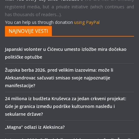
registered media, but a private initiative (which continues and
has thousands of readers...).
You can help us through donation
using PayPal
NAJNOVIJE VESTI
Japanski volonter u Ćićevcu umesto izložbe mira dočekao
političke optužbe
Župska berba 2026. pred velikim izazovima: može li
Aleksandrovac sačuvati smisao svoje najpoznatije
manifestacije?
24 miliona iz budžeta Kruševca za jedan crkveni projekat:
Gde je granica između podrške kulturnom nasleđu i
sekularne države?
„Magna“ odlazi iz Aleksinca?