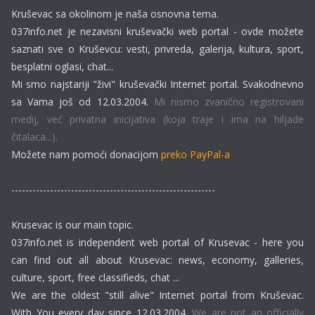
Kruševac sa okolinom je naša osnovna tema.
037info.net je nezavisni kruševački web portal - ovde možete
saznati sve o Kruševcu: vesti, privreda, galerija, kultura, sport,
besplatni oglasi, chat...
Mi smo najstariji "živi" kruševački Internet portal. Svakodnevno
sa Vama još od 12.03.2004.
Mi nismo zvanično registrovani
medij, već privatna inicijativa (koja traje i ima na hiljade
čitalaca...).
Možete nam pomoći donacijom
preko PayPal-a
----------------------------------------------------------
Krusevac is our main topic.
037info.net is independent web portal of Krusevac - here you
can find out all about Krusevac: news, economy, galleries,
culture, sport, free classifieds, chat ...
We are the oldest "still alive" Internet portal from Kruševac.
With You every day since 12.03.2004.
We are not an officially