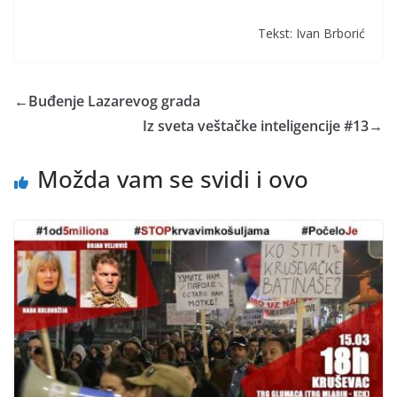
Tekst: Ivan Brborić
←
Buđenje Lazarevog grada
Iz sveta veštačke inteligencije #13
→
Možda vam se svidi i ovo