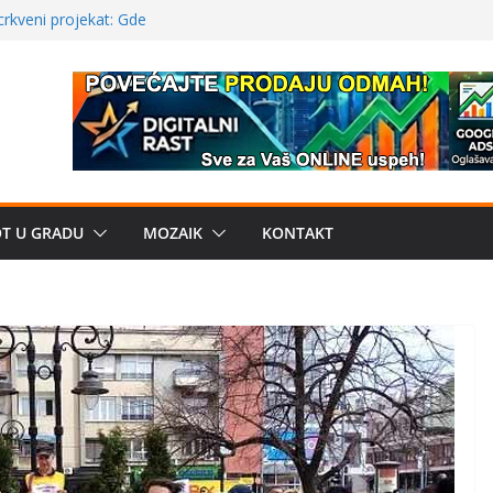
a: može li
poznatije
crkveni projekat: Gde
leđu i sekularne
ve traženije Španija,
žbe mira dočekao
OT U GRADU
MOZAIK
KONTAKT