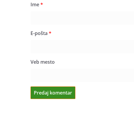
Ime
*
E-pošta
*
Veb mesto