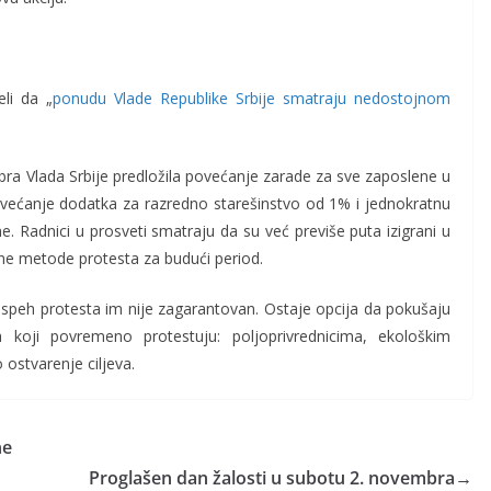
.
eli da „
ponudu Vlade Republike Srbije smatraju nedostojnom
a Vlada Srbije predložila povećanje zarade za sve zaposlene u
većanje dodatka za razredno starešinstvo od 1% i jednokratnu
e. Radnici u prosveti smatraju da su već previše puta izigrani u
vne metode protesta za budući period.
 uspeh protesta im nije zagarantovan. Ostaje opcija da pokušaju
 koji povremeno protestuju: poljoprivrednicima, ekološkim
ostvarenje ciljeva.
ne
Proglašen dan žalosti u subotu 2. novembra
→