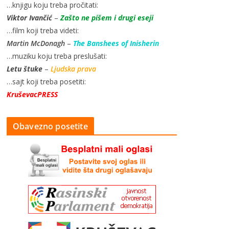
…knjigu koju treba pročitati:
Viktor Ivančić
–
Zašto ne pišem i drugi eseji
…film koji treba videti:
Martin McDonagh
–
The Banshees of Inisherin
…muziku koju treba preslušati:
Letu štuke
–
Ljudska prava
…sajt koji treba posetiti:
KruševacPRESS
Obavezno posetite