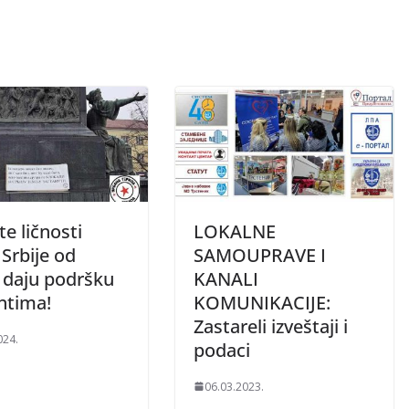
e ličnosti
LOKALNE
Srbije od
SAMOUPRAVE I
s daju podršku
KANALI
ntima!
KOMUNIKACIJE:
Zastareli izveštaji i
024.
podaci
06.03.2023.