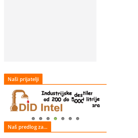
Naši prijatelji
Naš predlog za…