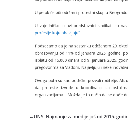
U petak će biti održan i protestni skup u Beogradu
U zajedničkoj izjavi predstavnici sindikati su nav
profesije koju obavljaju“
.
Podsećamo da je na sastanku održanom 29. oktobr
obrazovanju od 11% od januara 2025. godine, po
isplatu od 15.000 dinara od 9. januara 2025. godin
pregovorima sa Vladom. Najavljuju i neke inovati
Ovoga puta su kao podršku pozvali roditelje. Ali,
da proteste izvode u koordinaciji sa ostalima
organizacijama… Možda je to način da se dođe do 
←
UNS: Najmanje za medije još od 2015. godi