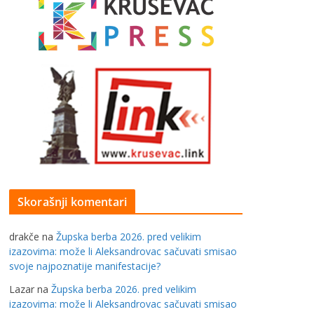
Skorašnji komentari
drakče
na
Župska berba 2026. pred velikim
izazovima: može li Aleksandrovac sačuvati smisao
svoje najpoznatije manifestacije?
Lazar
na
Župska berba 2026. pred velikim
izazovima: može li Aleksandrovac sačuvati smisao