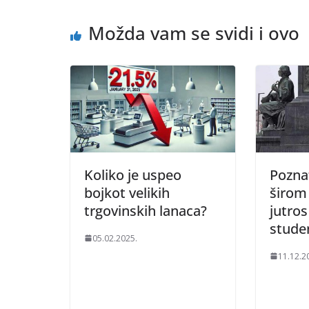
Možda vam se svidi i ovo
Koliko je uspeo
Poznat
bojkot velikih
širom 
trgovinskih lanaca?
jutro
stude
05.02.2025.
11.12.2