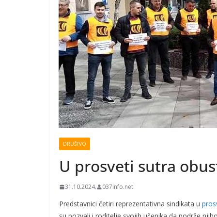
DRUŠTVO
U prosveti sutra obus
31.10.2024.
037info.net
Predstavnici četiri reprezentativna sindikata u
pros
su pozvali i roditelje svojih učenika da podrže njiho