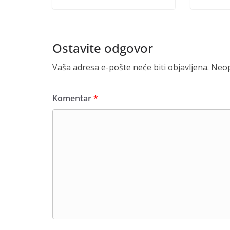
Ostavite odgovor
Vaša adresa e-pošte neće biti objavljena.
Neop
Komentar
*