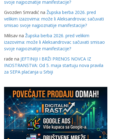
svoje najpoznatije manifestacije?
Gvozden Smradić
na
Župska berba 2026. pred
velikim izazovima: može li Aleksandrovac sačuvati
smisao svoje najpoznatije manifestacije?
Milisav
na
Župska berba 2026. pred velikim
izazovima: može li Aleksandrovac sačuvati smisao
svoje najpoznatije manifestacije?
rade
na
JEFTINIJI I BRŽI PRENOS NOVCA IZ
INOSTRANSTVA: Od 5. maja startuju nova pravila
za SEPA plaćanja u Srbiji