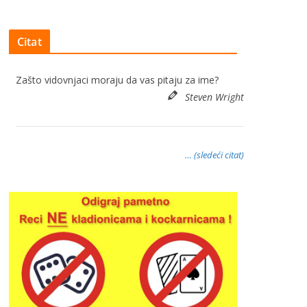
Citat
Zašto vidovnjaci moraju da vas pitaju za ime?
Steven Wright
… (sledeći citat)