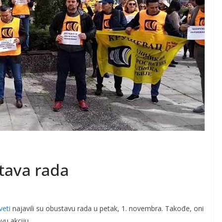
tava rada
veti
najavili su obustavu rada u petak, 1. novembra. Takođe, oni
vu akciju.