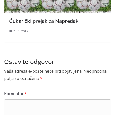
Čukarički prejak za Napredak
01.05.2019.
Ostavite odgovor
Vaša adresa e-pošte neće biti objavljena.
Neophodna
polja su označena
*
Komentar
*