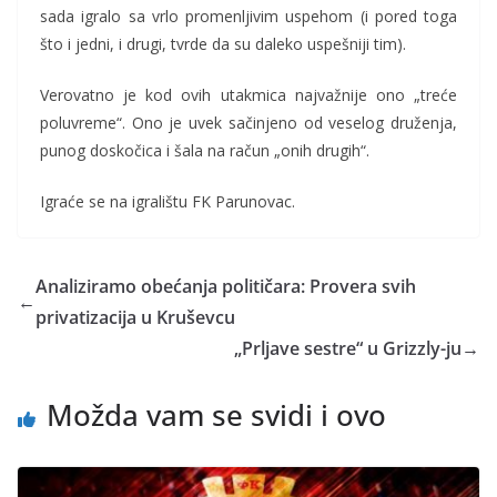
sada igralo sa vrlo promenljivim uspehom (i pored toga
što i jedni, i drugi, tvrde da su daleko uspešniji tim).
Verovatno je kod ovih utakmica najvažnije ono „treće
poluvreme“. Ono je uvek sačinjeno od veselog druženja,
punog doskočica i šala na račun „onih drugih“.
Igraće se na igralištu FK Parunovac.
Analiziramo obećanja političara: Provera svih
←
privatizacija u Kruševcu
„Prljave sestre“ u Grizzly-ju
→
Možda vam se svidi i ovo