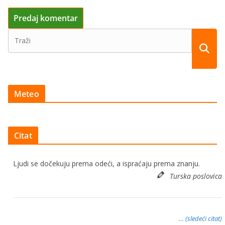
Meteo
Citat
Ljudi se dočekuju prema odeći, a ispraćaju prema znanju.
Turska poslovica
… (sledeći citat)