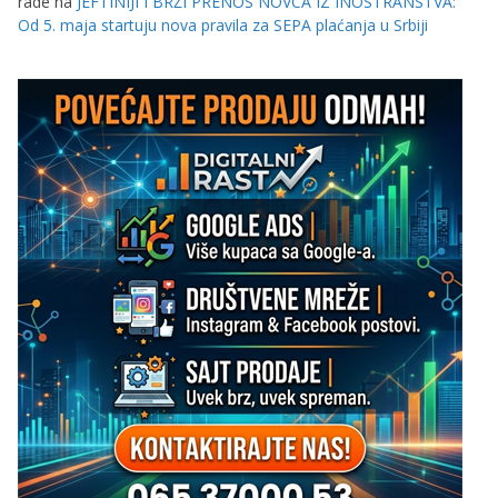
rade
na
JEFTINIJI I BRŽI PRENOS NOVCA IZ INOSTRANSTVA:
Od 5. maja startuju nova pravila za SEPA plaćanja u Srbiji