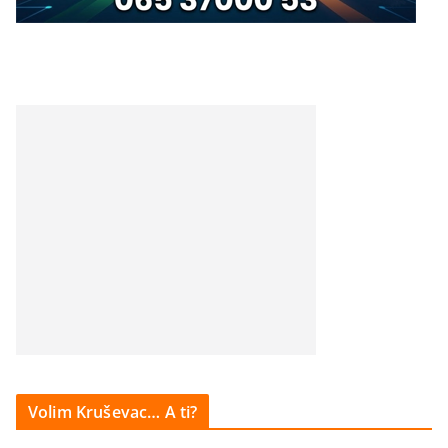
Volim Kruševac… A ti?