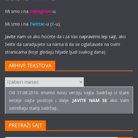
Mi smo i na
Instagram
-u.
Mi smo i na
Twitter
-u (
X
-u).
Javite nam
se ako hoćete da i za Vas
napravimo lep sajt
, ako
želite da saradjujete sa nama ili da se oglašavate na ovim
stranicama (koje gledaju hiljade ljudi svakog dana).
ARHIVE TEKSTOVA
ARHIVE
TEKSTOVA
Od 31.08.2016. imamo novu verziju sajta. Sadržaji iz stare
verzije sajta postoje i dalje.
JAVITE NAM SE
ako Vam
zatrebaju stariji sadržaji...
PRETRAŽI SAJT