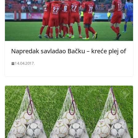
Napredak savladao Bačku – kreće plej of
14.04.2017.