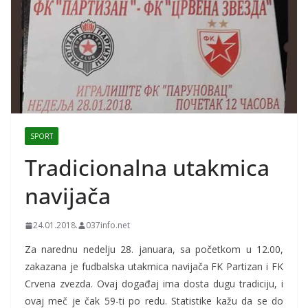
SPORT
Tradicionalna utakmica
navijača
24.01.2018.
037info.net
Za narednu nedelju 28. januara, sa početkom u 12.00,
zakazana je fudbalska utakmica navijača FK Partizan i FK
Crvena zvezda. Ovaj događaj ima dosta dugu tradiciju, i
ovaj meč je čak 59-ti po redu. Statistike kažu da se do