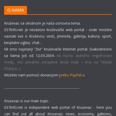
O NAMA
Kruševac sa okolinom je naša osnovna tema.
037info.net je nezavisni kruševački web portal - ovde možete
saznati sve o Kruševcu: vesti, privreda, galerija, kultura, sport,
besplatni oglasi, chat...
Mi smo najstariji "živi" kruševački Internet portal. Svakodnevno
sa Vama još od 12.03.2004.
Mi nismo zvanično registrovani
medij, već privatna inicijativa (koja traje i ima na hiljade
čitalaca...).
Možete nam pomoći donacijom
preko PayPal-a
----------------------------------------------------------
Krusevac is our main topic.
037info.net is independent web portal of Krusevac - here you
can find out all about Krusevac: news, economy, galleries,