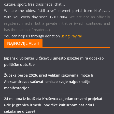
culture, sport, free classifieds, chat ...
We are the oldest "still alive" Internet portal from Kruševac.
With You every day since 12.03.2004.
We are not an officially
registered media, but a private initiative (which continues and
has thousands of readers...).
You can help us through donation
using PayPal
NAJNOVIJE VESTI
Japanski volonter u Ćićevcu umesto izložbe mira dočekao
političke optužbe
Župska berba 2026. pred velikim izazovima: može li
Aleksandrovac sačuvati smisao svoje najpoznatije
manifestacije?
24 miliona iz budžeta Kruševca za jedan crkveni projekat:
Gde je granica između podrške kulturnom nasleđu i
sekularne države?