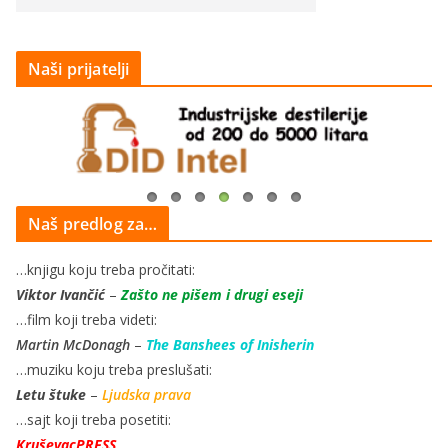
Naši prijatelji
Naš predlog za…
…knjigu koju treba pročitati:
Viktor Ivančić
–
Zašto ne pišem i drugi eseji
…film koji treba videti:
Martin McDonagh
–
The Banshees of Inisherin
…muziku koju treba preslušati:
Letu štuke
–
Ljudska prava
…sajt koji treba posetiti:
KruševacPRESS