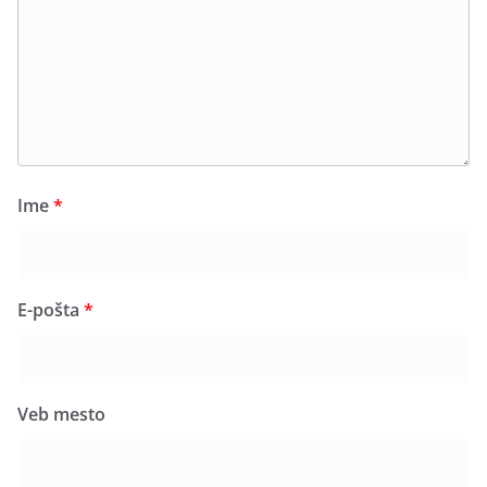
Ime
*
E-pošta
*
Veb mesto