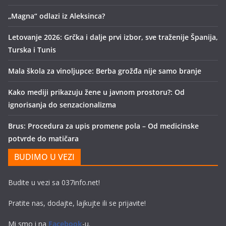
„Magna“ odlazi iz Aleksinca?
Letovanje 2026: Grčka i dalje prvi izbor, sve traženije Španija,
Turska i Tunis
Mala škola za vinoljupce: Berba grožđa nije samo branje
Kako mediji prikazuju žene u javnom prostoru?: Od
ignorisanja do senzacionalizma
Brus: Procedura za upis promene pola – Od medicinske
potvrde do matičara
BUDIMO U VEZI
Budite u vezi sa 037info.net!
Pratite nas, dodajte, lajkujte ili se prijavite!
Mi smo i na
Facebook
-u.