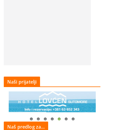
Naši prijatelji
Naš predlog za…