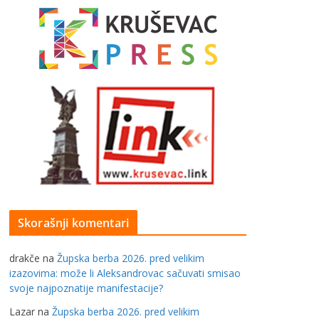
Skorašnji komentari
drakče
na
Župska berba 2026. pred velikim
izazovima: može li Aleksandrovac sačuvati smisao
svoje najpoznatije manifestacije?
Lazar
na
Župska berba 2026. pred velikim