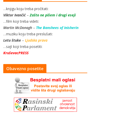
…knjigu koju treba pročitati:
Viktor Ivančić
–
Zašto ne pišem i drugi eseji
…film koji treba videti:
Martin McDonagh
–
The Banshees of Inisherin
…muziku koju treba preslušati:
Letu štuke
–
Ljudska prava
…sajt koji treba posetiti:
KruševacPRESS
Obavezno posetite