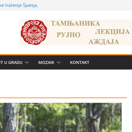
ve traženije Španija,
žbe mira dočekao
a: može li
poznatije
crkveni projekat: Gde
leđu i sekularne
OT U GRADU
MOZAIK
KONTAKT