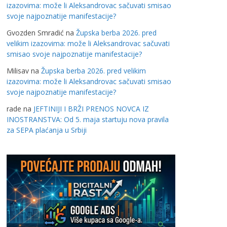
izazovima: može li Aleksandrovac sačuvati smisao
svoje najpoznatije manifestacije?
Gvozden Smradić
na
Župska berba 2026. pred
velikim izazovima: može li Aleksandrovac sačuvati
smisao svoje najpoznatije manifestacije?
Milisav
na
Župska berba 2026. pred velikim
izazovima: može li Aleksandrovac sačuvati smisao
svoje najpoznatije manifestacije?
rade
na
JEFTINIJI I BRŽI PRENOS NOVCA IZ
INOSTRANSTVA: Od 5. maja startuju nova pravila
za SEPA plaćanja u Srbiji