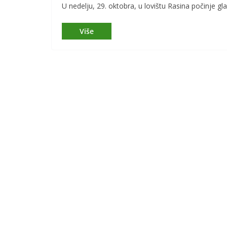
U nedelju, 29. oktobra, u lovištu Rasina počinje gl