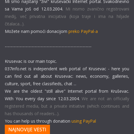
Mi smo najstariji "živi" kruševački Internet portal. Svakodnevno
sa Vama još od 12.03.2004.
Mi nismo zvanično registrovani
medij, već privatna inicijativa (koja traje i ima na hiljade
čitalaca...).
Možete nam pomoći donacijom
preko PayPal-a
----------------------------------------------------------
Krusevac is our main topic.
037info.net is independent web portal of Krusevac - here you
can find out all about Krusevac: news, economy, galleries,
culture, sport, free classifieds, chat ...
We are the oldest "still alive" Internet portal from Kruševac.
With You every day since 12.03.2004.
We are not an officially
registered media, but a private initiative (which continues and
has thousands of readers...).
You can help us through donation
using PayPal
NAJNOVIJE VESTI