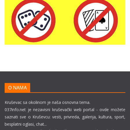
O NAMA
Kruševac sa okolinom je naša osnovna tema.
037info.net je nezavisni kruševački web portal - ovde možete
saznati sve o Kruševcu: vesti, privreda, galerija, kultura, sport,
besplatni oglasi, chat...