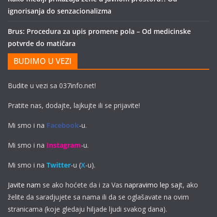
ignorisanja do senzacionalizma
Brus: Procedura za upis promene pola – Od medicinske
potvrde do matičara
BUDIMO U VEZI
Budite u vezi sa 037info.net!
Pratite nas, dodajte, lajkujte ili se prijavite!
Mi smo i na
Facebook
-u.
Mi smo i na
Instagram
-u.
Mi smo i na
Twitter
-u (
X
-u).
Javite nam
se ako hoćete da i za Vas
napravimo lep sajt
, ako
želite da saradjujete sa nama ili da se oglašavate na ovim
stranicama (koje gledaju hiljade ljudi svakog dana).