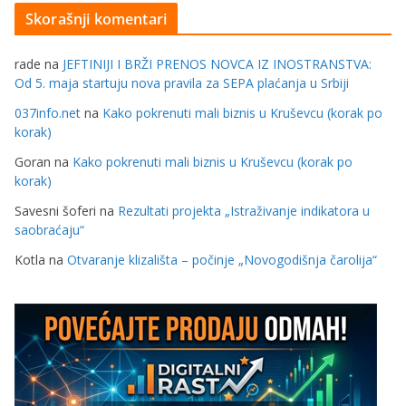
Skorašnji komentari
rade
na
JEFTINIJI I BRŽI PRENOS NOVCA IZ INOSTRANSTVA:
Od 5. maja startuju nova pravila za SEPA plaćanja u Srbiji
037info.net
na
Kako pokrenuti mali biznis u Kruševcu (korak po
korak)
Goran
na
Kako pokrenuti mali biznis u Kruševcu (korak po
korak)
Savesni šoferi
na
Rezultati projekta „Istraživanje indikatora u
saobraćaju“
Kotla
na
Otvaranje klizališta – počinje „Novogodišnja čarolija“