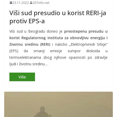
23.11.2022.
037info.net
Viši sud presudio u korist RERI-ja
protiv EPS-a
Viši sud u Beogradu doneo je
prvostepenu presudu u
korist Regulatornog instituta za obnovljivu energiju i
životnu sredinu (RERI)
i naložio „Elektroprivredi Srbije“
(EPS) da smanji emisije sumpor dioksida u
termoelektranama zbog njihove opasnosti po zdravlje
ljudi i životnu sredinu.…