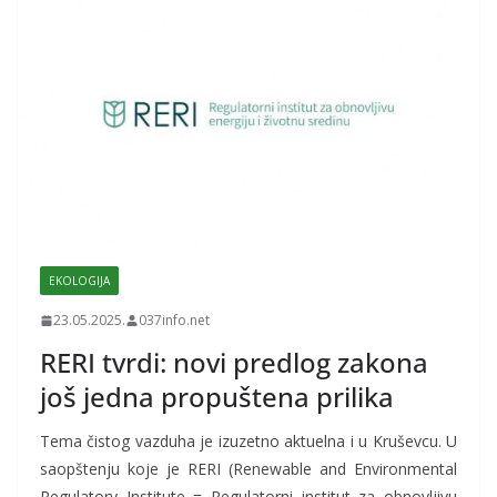
EKOLOGIJA
23.05.2025.
037info.net
RERI tvrdi: novi predlog zakona
još jedna propuštena prilika
Tema čistog vazduha je izuzetno aktuelna i u Kruševcu. U
saopštenju koje je RERI (Renewable and Environmental
Regulatory Institute = Regulatorni institut za obnovljivu