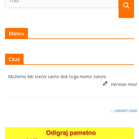
Meteo
Citat
Možemo biti srećni samo dok toga nismo svesni.
Herman Hese
… (sledeći citat)