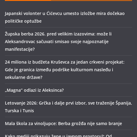
Japanski volonter u Ćićevcu umesto izložbe mira dočekao
političke optužbe
Župska berba 2026. pred velikim izazovima: može li
Aleksandrovac sačuvati smisao svoje najpoznatije
manifestacije?
24 miliona iz budžeta Kruševca za jedan crkveni projekat:
Gde je granica između podrške kulturnom nasleđu i
sekularne države?
„Magna“ odlazi iz Aleksinca?
Letovanje 2026: Grčka i dalje prvi izbor, sve traženije Španija,
Turska i Tunis
Mala škola za vinoljupce: Berba grožđa nije samo branje
Kako mediji prikazuju žene u javnom prostoru?: Od