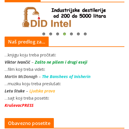
Naš predlog za…
…knjigu koju treba pročitati:
Viktor Ivančić
–
Zašto ne pišem i drugi eseji
…film koji treba videti:
Martin McDonagh
–
The Banshees of Inisherin
…muziku koju treba preslušati:
Letu štuke
–
Ljudska prava
…sajt koji treba posetiti:
KruševacPRESS
Obavezno posetite