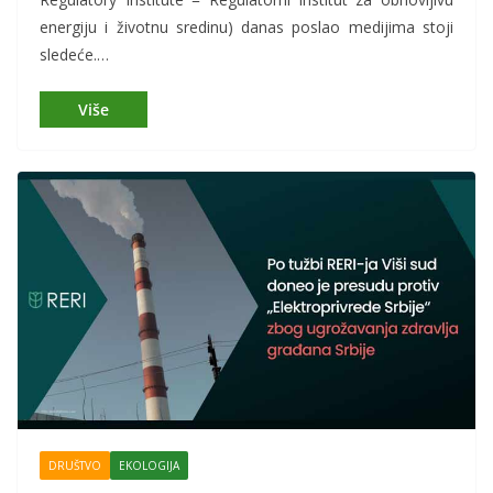
energiju i životnu sredinu) danas poslao medijima stoji
sledeće.…
DRUŠTVO
EKOLOGIJA