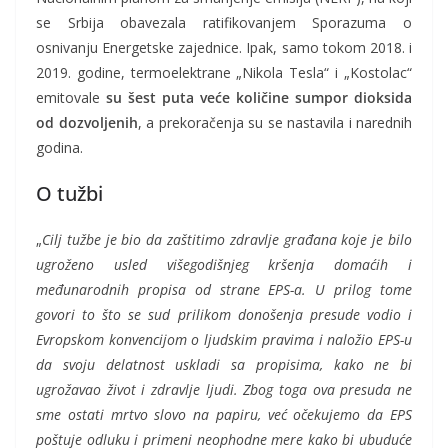
se Srbija obavezala ratifikovanjem Sporazuma o
osnivanju Energetske zajednice. Ipak, samo tokom 2018. i
2019. godine, termoelektrane „Nikola Tesla“ i „Kostolac“
emitovale
su šest puta veće količine sumpor dioksida
od dozvoljenih
, a prekoračenja su se nastavila i narednih
godina.
O tužbi
„
Cilj tužbe je bio da zaštitimo zdravlje građana koje je bilo
ugroženo usled višegodišnjeg kršenja domaćih i
međunarodnih propisa od strane EPS-a. U prilog tome
govori to što se sud prilikom donošenja presude vodio i
Evropskom konvencijom o ljudskim pravima i naložio EPS-u
da svoju delatnost uskladi sa propisima, kako ne bi
ugrožavao život i zdravlje ljudi. Zbog toga ova presuda ne
sme ostati mrtvo slovo na papiru, već očekujemo da EPS
poštuje odluku i primeni neophodne mere kako bi ubuduće