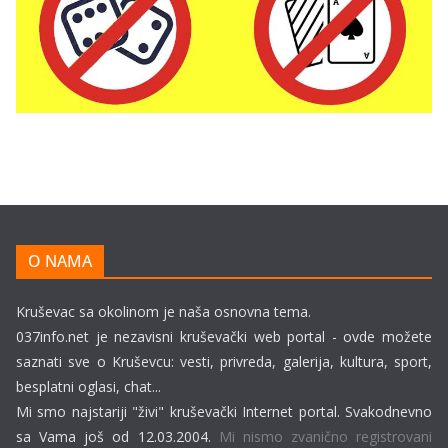
O NAMA
Kruševac sa okolinom je naša osnovna tema.
037info.net je nezavisni kruševački web portal - ovde možete
saznati sve o Kruševcu: vesti, privreda, galerija, kultura, sport,
besplatni oglasi, chat...
Mi smo najstariji "živi" kruševački Internet portal. Svakodnevno
sa Vama još od 12.03.2004.
Mi nismo zvanično registrovani