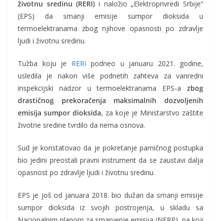
životnu sredinu (RERI)
i naložio „Elektroprivredi Srbije“
(EPS) da smanji emisije sumpor dioksida u
termoelektranama zbog njihove opasnosti po zdravlje
ljudi i životnu sredinu.
Tužba koju je
RERI
podneo u januaru 2021. godine,
usledila je nakon više podnetih zahteva za vanredni
inspekcijski nadzor u termoelektranama EPS-a
zbog
drastičnog prekoračenja maksimalnih dozvoljenih
emisija sumpor dioksida
, za koje je Ministarstvo zaštite
životne sredine tvrdilo da nema osnova.
Sud je konstatovao da je pokretanje parničnog postupka
bio jedini preostali pravni instrument da se zaustavi dalja
opasnost po zdravlje ljudi i životnu sredinu.
EPS je još od januara 2018. bio dužan da smanji emisije
sumpor dioksida iz svojih postrojenja, u skladu sa
Nacionalnim planom za smanjenje emisija (NERP), na koji