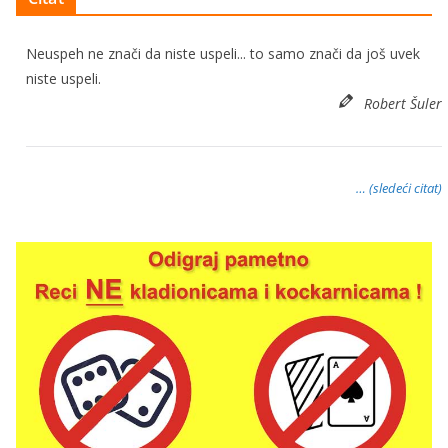
Neuspeh ne znači da niste uspeli... to samo znači da još uvek
niste uspeli.
Robert Šuler
… (sledeći citat)