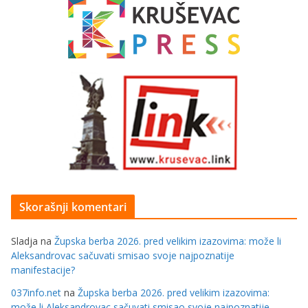
Skorašnji komentari
Sladja
na
Župska berba 2026. pred velikim izazovima: može li
Aleksandrovac sačuvati smisao svoje najpoznatije
manifestacije?
037info.net
na
Župska berba 2026. pred velikim izazovima:
može li Aleksandrovac sačuvati smisao svoje najpoznatije