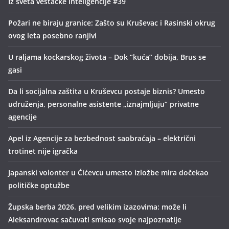
Iz sveta veštačke inteligencije #39
Požari ne biraju granice: Zašto su Kruševac i Rasinski okrug
ovog leta posebno ranjivi
U raljama kockarskog života – Dok “kuća” dobija, Brus se
gasi
Da li socijalna zaštita u Kruševcu postaje biznis? Umesto
udruženja, personalne asistente „iznajmljuju“ privatne
agencije
Apel iz Agencije za bezbednost saobraćaja – električni
trotinet nije igračka
Japanski volonter u Ćićevcu umesto izložbe mira dočekao
političke optužbe
Župska berba 2026. pred velikim izazovima: može li
Aleksandrovac sačuvati smisao svoje najpoznatije