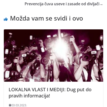
Prevencija čuva useve i zasade od divljači
→
Možda vam se svidi i ovo
LOKALNA VLAST I MEDIJI: Dug put do
pravih informacija!
03.03.2023.