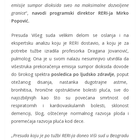
emisije sumpor dioksida sveo na maksimalne dozvoljene
granice
“,
navodi programski direktor RERI-ja Mirko
Popović.
Presuda Višeg suda velikim delom se oslanja i na
ekspertsku analizu koju je RERI dostavio, a koju je za
potrebe tužbe izradila profesorka Dragana Jovanović,
pulmolog. Ona je u svom nalazu nesumnjivo utvrdila da
višestruka prekoračenja emisija sumpor dioksida dovode
do širokog spektra
posledica po ljudsko zdravlje
, poput
otežanog disanja, nastanka dugotrajne astme,
bronhitisa, hronične opstruktivne bolesti pluća, sve do
najozbiljnijih kao što su povećana smrtnost od
respiratornih i kardiovaskularnih bolesti, sklonost
demenciji, šlog, oštećenje normalnog razvoja ploda i
poremećaja razvoja pluća kod dece.
„Presuda koju je po tužbi RERI-ja doneo Viši sud u Beogradu