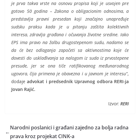
je prva takva vrste na osnovu propisa koji je usvojen pre
gotovo 50 godina – Zakona o obligacionim odnosima, a
predstavlja pravni presedan koji značajno unapređuje
sudsku praksu kada je u pitanju zaštita kolektivnih
interesa, zdravlja građana i očuvanja životne sredine. Iako
EPS ima pravo na žalbu drugostepenom sudu, nadamo se
da će bez odlaganja započeti sa aktivnostima koje će
dovesti do usklađivanja sa nalogom iz suda iz prvostepene
presude, jer se ona tiče ratifikovanog međunarodnog
ugovora, čija primena je obavezna i u javnom je interesu“
,
dodaje
advokat i predsednik Upravnog odbora RERI-ja
Jovan Rajić.
Izvor:
RERI
Narodni poslanici i građani zajedno za bolja radna
←
prava kroz projekat CINK-a