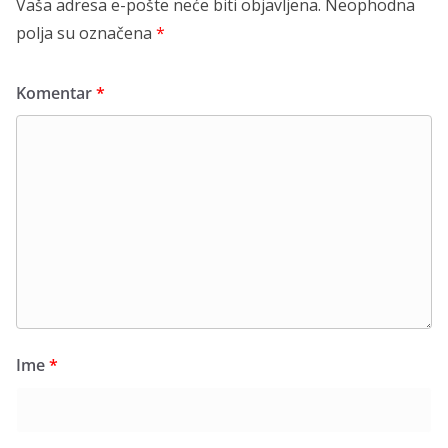
Vaša adresa e-pošte neće biti objavljena.
Neophodna
polja su označena
*
Komentar
*
Ime
*