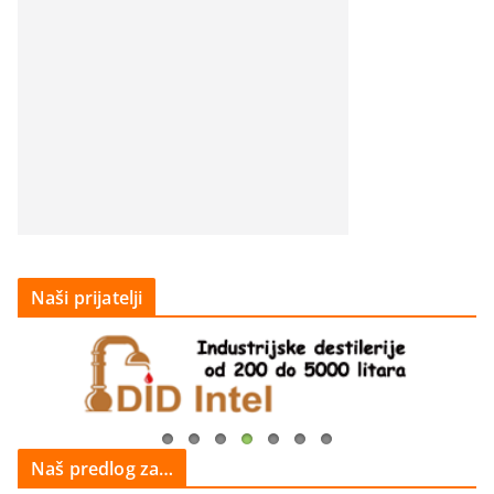
Naši prijatelji
Naš predlog za…