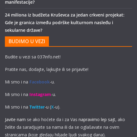
manifestacije?
24 miliona iz budžeta Kruševca za jedan crkveni projekat:
Gde je granica između podrške kulturnom nasleđu i
sekularne države?
BUDIMO U VEZI
Budite u vezi sa 037info.net!
Pratite nas, dodajte, lajkujte ili se prijavite!
Mi smo i na
Facebook
-u.
Mi smo i na
Instagram
-u.
Mi smo i na
Twitter
-u (
X
-u).
Javite nam
se ako hoćete da i za Vas
napravimo lep sajt
, ako
želite da saradjujete sa nama ili da se oglašavate na ovim
stranicama (koje gledaju hiljade ljudi svakog dana).