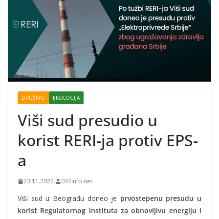
DRUŠTVO
EKOLOGIJA
Viši sud presudio u
korist RERI-ja protiv EPS-
a
23.11.2022.
037info.net
Viši sud u Beogradu doneo je
prvostepenu presudu u
korist Regulatornog instituta za obnovljivu energiju i