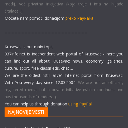
medij, već privatna inicijativa (koja traje i ima na hiljade
čitalaca...).
Možete nam pomoći donacijom
preko PayPal-a
----------------------------------------------------------
Krusevac is our main topic.
037info.net is independent web portal of Krusevac - here you
can find out all about Krusevac: news, economy, galleries,
culture, sport, free classifieds, chat ...
We are the oldest "still alive" Internet portal from Kruševac.
With You every day since 12.03.2004.
We are not an officially
registered media, but a private initiative (which continues and
has thousands of readers...).
You can help us through donation
using PayPal
NAJNOVIJE VESTI