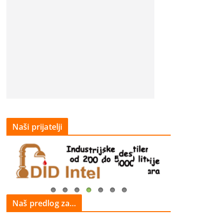
Naši prijatelji
Naš predlog za…