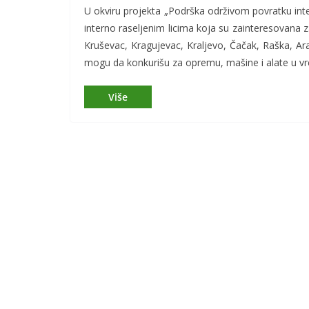
U okviru projekta „Podrška održivom povratku inte
interno raseljenim licima koja su zainteresovana z
Kruševac, Kragujevac, Kraljevo, Čačak, Raška, Ara
mogu da konkurišu za opremu, mašine i alate u vr