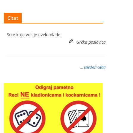
Citat
Srce koje voli je uvek mlado.
Grčka poslovica
… (sledeći citat)