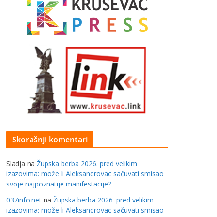
Skorašnji komentari
Sladja
na
Župska berba 2026. pred velikim
izazovima: može li Aleksandrovac sačuvati smisao
svoje najpoznatije manifestacije?
037info.net
na
Župska berba 2026. pred velikim
izazovima: može li Aleksandrovac sačuvati smisao