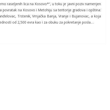
rno raseljenih lica na Kosovo*“, u toku je javni poziv namenjen
a povratak na Kosovo i Metohiju sa teritorije gradova i opština:
nđelovac, Trstenik, Vrnjačka Banja, Vranje i Bujanovac, a koja
ednosti od 2,500 evra kao i za obuku za pokretanje posla.…