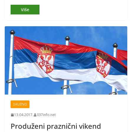
DRUŠTVO
13.04.2017.
037info.net
Produženi praznični vikend