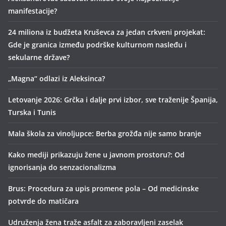
manifestacije?
24 miliona iz budžeta Kruševca za jedan crkveni projekat:
Gde je granica između podrške kulturnom nasleđu i
sekularne države?
„Magna“ odlazi iz Aleksinca?
Letovanje 2026: Grčka i dalje prvi izbor, sve traženije Španija,
Turska i Tunis
Mala škola za vinoljupce: Berba grožđa nije samo branje
Kako mediji prikazuju žene u javnom prostoru?: Od
ignorisanja do senzacionalizma
Brus: Procedura za upis promene pola – Od medicinske
potvrde do matičara
Udruženja žena traže asfalt za zaboravljeni zaselak