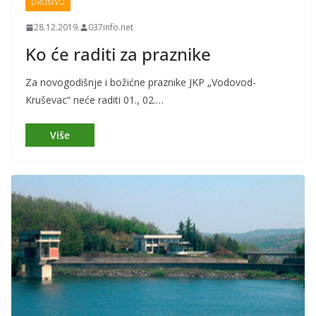
DRUŠTVO
28.12.2019.
037info.net
Ko će raditi za praznike
Za novogodišnje i božićne praznike JKP „Vodovod-
Kruševac“ neće raditi 01., 02.…