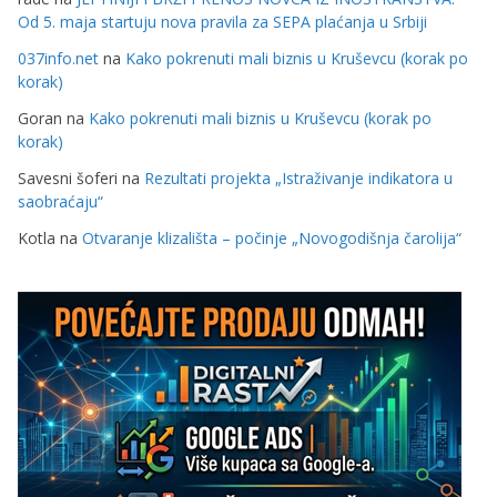
Od 5. maja startuju nova pravila za SEPA plaćanja u Srbiji
037info.net
na
Kako pokrenuti mali biznis u Kruševcu (korak po
korak)
Goran
na
Kako pokrenuti mali biznis u Kruševcu (korak po
korak)
Savesni šoferi
na
Rezultati projekta „Istraživanje indikatora u
saobraćaju“
Kotla
na
Otvaranje klizališta – počinje „Novogodišnja čarolija“