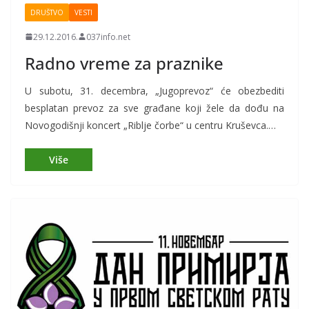
DRUŠTVO
VESTI
29.12.2016.
037info.net
Radno vreme za praznike
U subotu, 31. decembra, „Jugoprevoz“ će obezbediti
besplatan prevoz za sve građane koji žele da dođu na
Novogodišnji koncert „Riblje čorbe“ u centru Kruševca.…