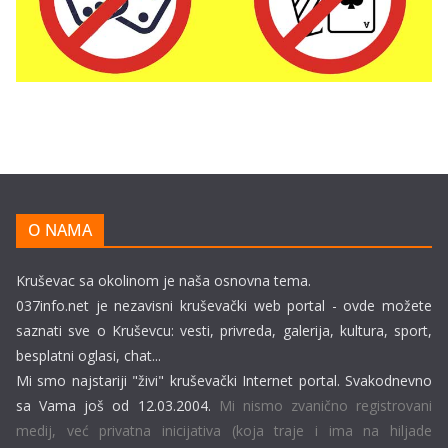
O NAMA
Kruševac sa okolinom je naša osnovna tema.
037info.net je nezavisni kruševački web portal - ovde možete
saznati sve o Kruševcu: vesti, privreda, galerija, kultura, sport,
besplatni oglasi, chat...
Mi smo najstariji "živi" kruševački Internet portal. Svakodnevno
sa Vama još od 12.03.2004.
Mi nismo zvanično registrovani
medij, već privatna inicijativa (koja traje i ima na hiljade