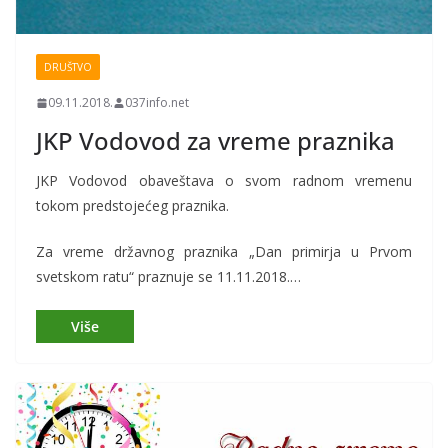
DRUŠTVO
09.11.2018.
037info.net
JKP Vodovod za vreme praznika
JKP Vodovod obaveštava o svom radnom vremenu
tokom predstojećeg praznika.
Za vreme državnog praznika „Dan primirja u Prvom
svetskom ratu“ praznuje se 11.11.2018.…