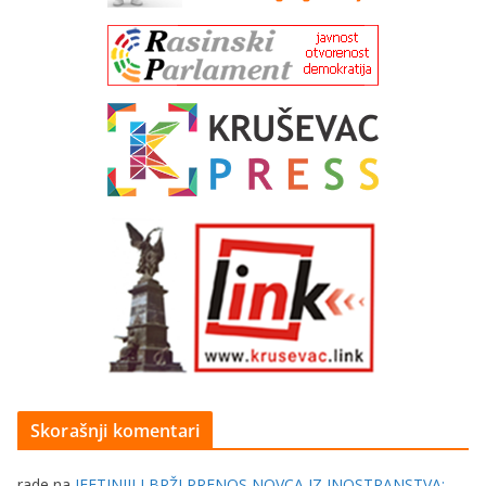
Skorašnji komentari
rade
na
JEFTINIJI I BRŽI PRENOS NOVCA IZ INOSTRANSTVA: