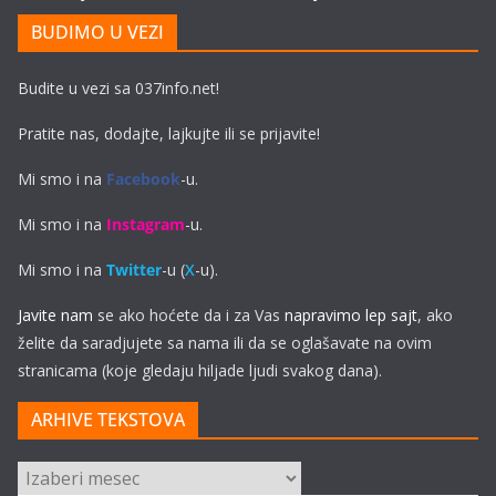
BUDIMO U VEZI
Budite u vezi sa 037info.net!
Pratite nas, dodajte, lajkujte ili se prijavite!
Mi smo i na
Facebook
-u.
Mi smo i na
Instagram
-u.
Mi smo i na
Twitter
-u (
X
-u).
Javite nam
se ako hoćete da i za Vas
napravimo lep sajt
, ako
želite da saradjujete sa nama ili da se oglašavate na ovim
stranicama (koje gledaju hiljade ljudi svakog dana).
ARHIVE TEKSTOVA
ARHIVE