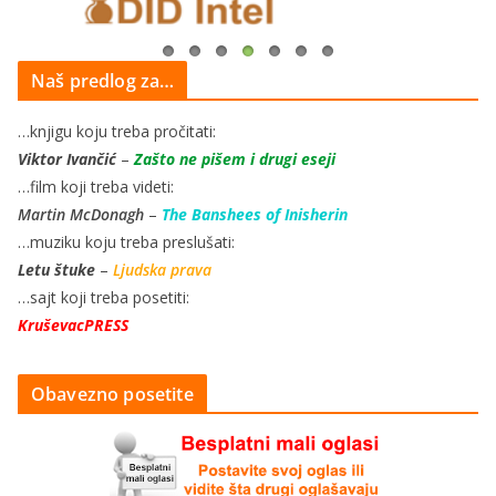
Naš predlog za…
…knjigu koju treba pročitati:
Viktor Ivančić
–
Zašto ne pišem i drugi eseji
…film koji treba videti:
Martin McDonagh
–
The Banshees of Inisherin
…muziku koju treba preslušati:
Letu štuke
–
Ljudska prava
…sajt koji treba posetiti:
KruševacPRESS
Obavezno posetite