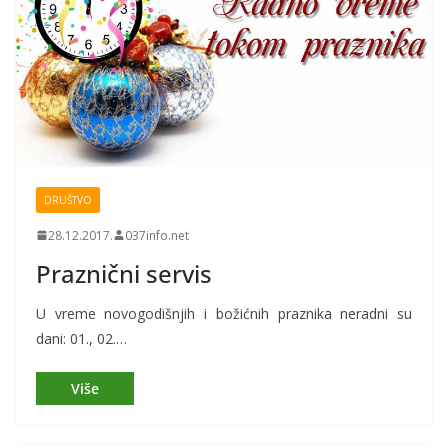
DRUŠTVO
28.12.2017.
037info.net
Praznični servis
U vreme novogodišnjih i božićnih praznika neradni su
dani: 01., 02.…