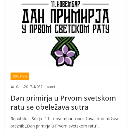
DRUŠTVO
10.11.2017.
037info.net
Dan primirja u Prvom svetskom
ratu se obeležava sutra
Republika Srbija 11. novembar obeležava kao državni
praznik „Dan primirja u Prvom svetskom ratu“.…