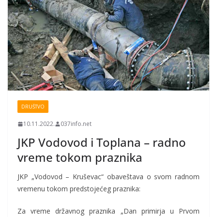
DRUŠTVO
10.11.2022.
037info.net
JKP Vodovod i Toplana – radno
vreme tokom praznika
JKP „Vodovod – Kruševac“ obaveštava o svom radnom
vremenu tokom predstojećeg praznika:
Za vreme državnog praznika „Dan primirja u Prvom