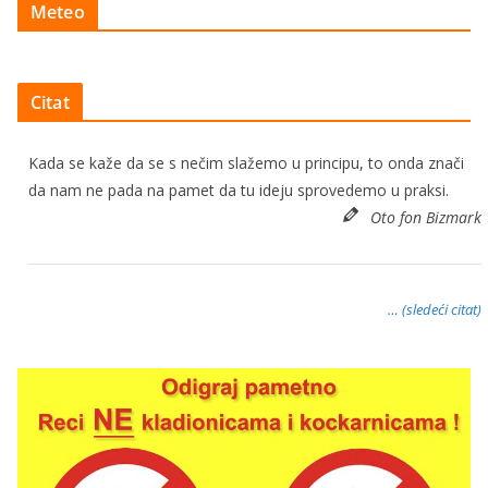
Meteo
Citat
Kada se kaže da se s nečim slažemo u principu, to onda znači
da nam ne pada na pamet da tu ideju sprovedemo u praksi.
Oto fon Bizmark
… (sledeći citat)