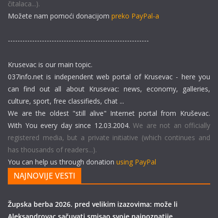
čitalaca...).
Možete nam pomoći donacijom
preko PayPal-a
----------------------------------------------------------
Krusevac is our main topic.
037info.net is independent web portal of Krusevac - here you
can find out all about Krusevac: news, economy, galleries,
culture, sport, free classifieds, chat ...
We are the oldest "still alive" Internet portal from Kruševac.
With You every day since 12.03.2004.
We are not an officially
registered media, but a private initiative (which continues and
has thousands of readers...).
You can help us through donation
using PayPal
NAJNOVIJE VESTI
Župska berba 2026. pred velikim izazovima: može li
Aleksandrovac sačuvati smisao svoje najpoznatije