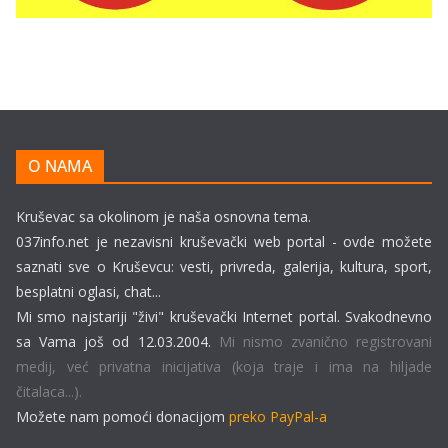
O NAMA
Kruševac sa okolinom je naša osnovna tema.
037info.net je nezavisni kruševački web portal - ovde možete
saznati sve o Kruševcu: vesti, privreda, galerija, kultura, sport,
besplatni oglasi, chat...
Mi smo najstariji "živi" kruševački Internet portal. Svakodnevno
sa Vama još od 12.03.2004.
Mi nismo zvanično registrovani
medij, već privatna inicijativa (koja traje i ima na hiljade
čitalaca...).
Možete nam pomoći donacijom
preko PayPal-a