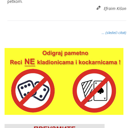
petkom.
Efraim Kišon
… (sledeći citat)