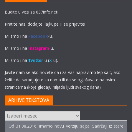
Budite u vezi sa 037info.net!
Pratite nas, dodajte, lajkujte ili se prijavite!
Mi smo i na
Facebook
-u.
Mi smo i na
Instagram
-u.
Mi smo i na
Twitter
-u (
X
-u).
Javite nam
se ako hoćete da i za Vas
napravimo lep sajt
, ako
želite da saradjujete sa nama ili da se oglašavate na ovim
stranicama (koje gledaju hiljade ljudi svakog dana).
ARHIVE TEKSTOVA
ARHIVE
TEKSTOVA
Od 31.08.2016. imamo novu verziju sajta. Sadržaji iz stare