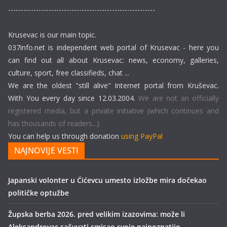
----------------------------------------------------------
Krusevac is our main topic.
037info.net is independent web portal of Krusevac - here you
can find out all about Krusevac: news, economy, galleries,
culture, sport, free classifieds, chat ...
We are the oldest "still alive" Internet portal from Kruševac.
With You every day since 12.03.2004.
We are not an officially
registered media, but a private initiative (which continues and
has thousands of readers...).
You can help us through donation
using PayPal
NAJNOVIJE VESTI
Japanski volonter u Ćićevcu umesto izložbe mira dočekao
političke optužbe
Župska berba 2026. pred velikim izazovima: može li
Aleksandrovac sačuvati smisao svoje najpoznatije