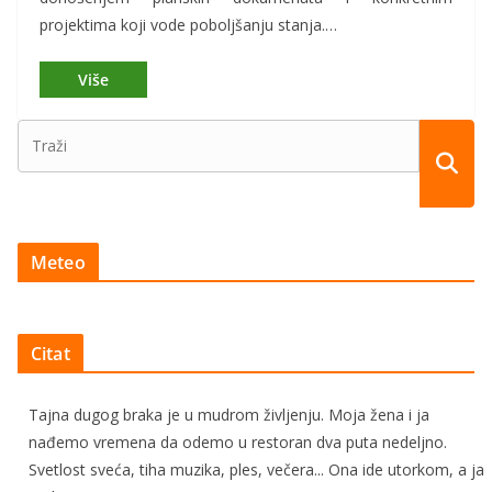
projektima koji vode poboljšanju stanja.…
Meteo
Citat
Tajna dugog braka je u mudrom življenju. Moja žena i ja
nađemo vremena da odemo u restoran dva puta nedeljno.
Svetlost sveća, tiha muzika, ples, večera... Ona ide utorkom, a ja