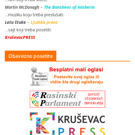
Martin McDonagh
–
The Banshees of Inisherin
…muziku koju treba preslušati:
Letu štuke
–
Ljudska prava
…sajt koji treba posetiti:
KruševacPRESS
Obavezno posetite