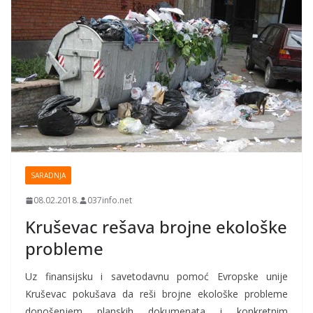
SARADNJA
08.02.2018.
037info.net
Kruševac rešava brojne ekološke
probleme
Uz finansijsku i savetodavnu pomoć Evropske unije
Kruševac pokušava da reši brojne ekološke probleme
donošenjem planskih dokumenata i konkretnim