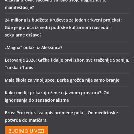
manifestacije?
24 miliona iz budžeta Kruševca za jedan crkveni projekat:
Gde je granica između podrške kulturnom nasleđu i
sekularne države?
„Magna“ odlazi iz Aleksinca?
Letovanje 2026: Grčka i dalje prvi izbor, sve traženije Španija,
Turska i Tunis
Mala škola za vinoljupce: Berba grožđa nije samo branje
Kako mediji prikazuju žene u javnom prostoru?: Od
ignorisanja do senzacionalizma
Brus: Procedura za upis promene pola – Od medicinske
potvrde do matičara
BUDIMO U VEZI