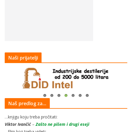
Naši prijatelji
Naš predlog za…
…knjigu koju treba pročitati:
Viktor Ivančić
–
Zašto ne pišem i drugi eseji
…film koji treba videti: