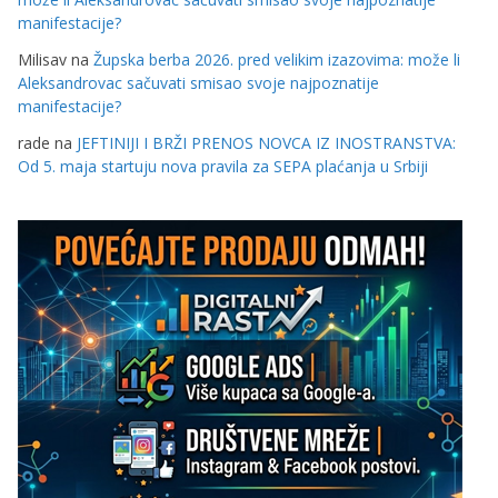
manifestacije?
Milisav
na
Župska berba 2026. pred velikim izazovima: može li
Aleksandrovac sačuvati smisao svoje najpoznatije
manifestacije?
rade
na
JEFTINIJI I BRŽI PRENOS NOVCA IZ INOSTRANSTVA:
Od 5. maja startuju nova pravila za SEPA plaćanja u Srbiji