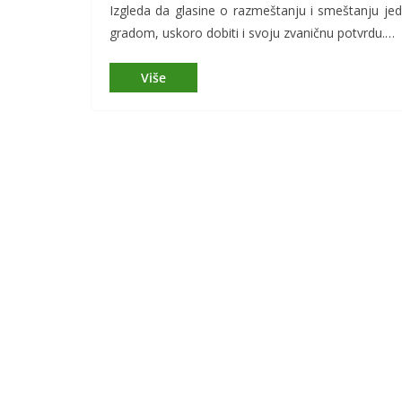
Izgleda da glasine o razmeštanju i smeštanju je
gradom, uskoro dobiti i svoju zvaničnu potvrdu.…