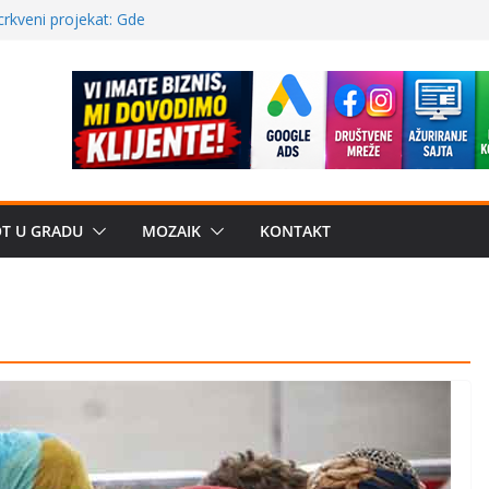
a: može li
poznatije
crkveni projekat: Gde
leđu i sekularne
ve traženije Španija,
žbe mira dočekao
OT U GRADU
MOZAIK
KONTAKT