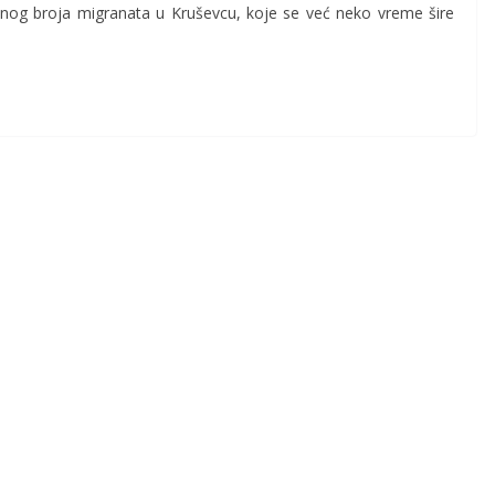
dnog broja migranata u Kruševcu, koje se već neko vreme šire