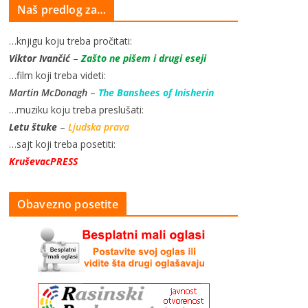
Naš predlog za…
…knjigu koju treba pročitati:
Viktor Ivančić
–
Zašto ne pišem i drugi eseji
…film koji treba videti:
Martin McDonagh
–
The Banshees of Inisherin
…muziku koju treba preslušati:
Letu štuke
–
Ljudska prava
…sajt koji treba posetiti:
KruševacPRESS
Obavezno posetite