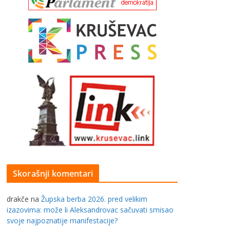
Skorašnji komentari
drakče
na
Župska berba 2026. pred velikim
izazovima: može li Aleksandrovac sačuvati smisao
svoje najpoznatije manifestacije?