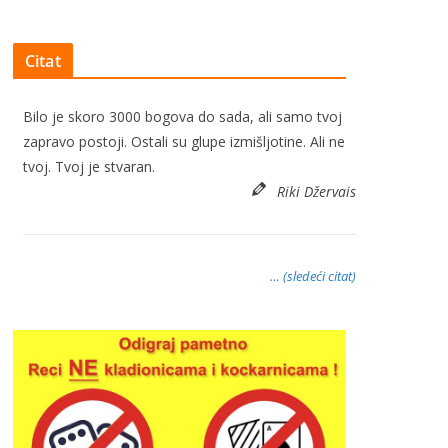
Citat
Bilo je skoro 3000 bogova do sada, ali samo tvoj
zapravo postoji. Ostali su glupe izmišljotine. Ali ne
tvoj. Tvoj je stvaran.
Riki Džervais
… (sledeći citat)