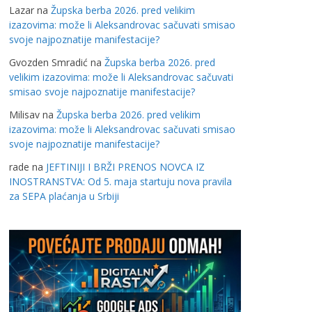
Lazar
na
Župska berba 2026. pred velikim
izazovima: može li Aleksandrovac sačuvati smisao
svoje najpoznatije manifestacije?
Gvozden Smradić
na
Župska berba 2026. pred
velikim izazovima: može li Aleksandrovac sačuvati
smisao svoje najpoznatije manifestacije?
Milisav
na
Župska berba 2026. pred velikim
izazovima: može li Aleksandrovac sačuvati smisao
svoje najpoznatije manifestacije?
rade
na
JEFTINIJI I BRŽI PRENOS NOVCA IZ
INOSTRANSTVA: Od 5. maja startuju nova pravila
za SEPA plaćanja u Srbiji