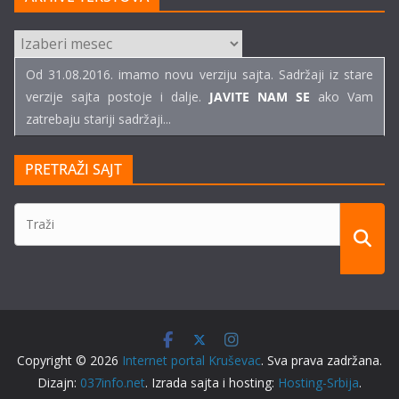
ARHIVE
TEKSTOVA
Od 31.08.2016. imamo novu verziju sajta. Sadržaji iz stare
verzije sajta postoje i dalje.
JAVITE NAM SE
ako Vam
zatrebaju stariji sadržaji...
PRETRAŽI SAJT
Copyright © 2026
Internet portal Kruševac
. Sva prava zadržana.
Dizajn:
037info.net
. Izrada sajta i hosting:
Hosting-Srbija
.