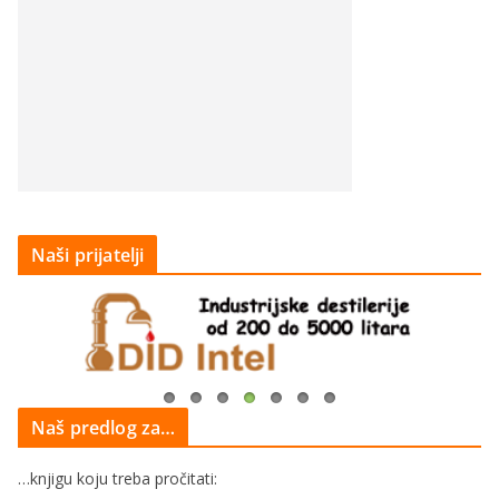
Naši prijatelji
Naš predlog za…
…knjigu koju treba pročitati: