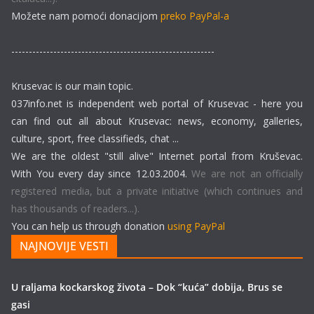
Možete nam pomoći donacijom
preko PayPal-a
----------------------------------------------------------
Krusevac is our main topic.
037info.net is independent web portal of Krusevac - here you
can find out all about Krusevac: news, economy, galleries,
culture, sport, free classifieds, chat ...
We are the oldest "still alive" Internet portal from Kruševac.
With You every day since 12.03.2004.
We are not an officially
registered media, but a private initiative (which continues and
has thousands of readers...).
You can help us through donation
using PayPal
NAJNOVIJE VESTI
U raljama kockarskog života – Dok “kuća” dobija, Brus se
gasi