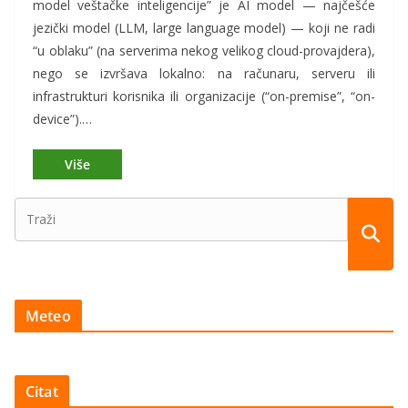
model veštačke inteligencije” je AI model — najčešće
jezički model (LLM, large language model) — koji ne radi
“u oblaku” (na serverima nekog velikog cloud-provajdera),
nego se izvršava lokalno: na računaru, serveru ili
infrastrukturi korisnika ili organizacije (“on-premise”, “on-
device”).…
Meteo
Citat