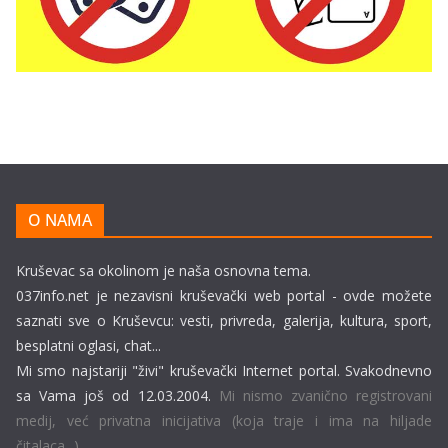
O NAMA
Kruševac sa okolinom je naša osnovna tema.
037info.net je nezavisni kruševački web portal - ovde možete
saznati sve o Kruševcu: vesti, privreda, galerija, kultura, sport,
besplatni oglasi, chat...
Mi smo najstariji "živi" kruševački Internet portal. Svakodnevno
sa Vama još od 12.03.2004.
Mi nismo zvanično registrovani
medij, već privatna inicijativa (koja traje i ima na hiljade
čitalaca...).