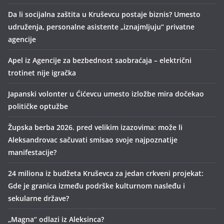
Da li socijalna zaštita u Kruševcu postaje biznis? Umesto
udruženja, personalne asistente „iznajmljuju“ privatne
agencije
Apel iz Agencije za bezbednost saobraćaja – električni
trotinet nije igračka
Japanski volonter u Ćićevcu umesto izložbe mira dočekao
političke optužbe
Župska berba 2026. pred velikim izazovima: može li
Aleksandrovac sačuvati smisao svoje najpoznatije
manifestacije?
24 miliona iz budžeta Kruševca za jedan crkveni projekat:
Gde je granica između podrške kulturnom nasleđu i
sekularne države?
„Magna“ odlazi iz Aleksinca?