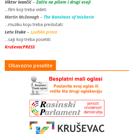
Viktor Ivančić
–
Zašto ne pišem i drugi eseji
…film koji treba videti:
Martin McDonagh
–
The Banshees of Inisherin
…muziku koju treba preslušati:
Letu štuke
–
Ljudska prava
…sajt koji treba posetiti:
KruševacPRESS
Obavezno posetite