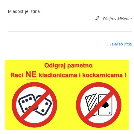
Mladost je istina.
Džejms Mišener
… (sledeći citat)