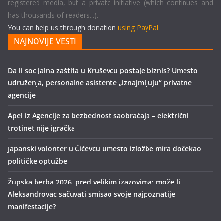
registered media, but a private initiative (which continues and
has thousands of readers...).
You can help us through donation
using PayPal
NAJNOVIJE VESTI
Da li socijalna zaštita u Kruševcu postaje biznis? Umesto
udruženja, personalne asistente „iznajmljuju“ privatne
agencije
Apel iz Agencije za bezbednost saobraćaja – električni
trotinet nije igračka
Japanski volonter u Ćićevcu umesto izložbe mira dočekao
političke optužbe
Župska berba 2026. pred velikim izazovima: može li
Aleksandrovac sačuvati smisao svoje najpoznatije
manifestacije?