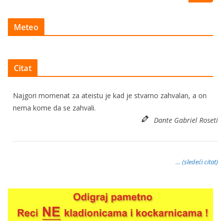
Meteo
Citat
Najgori momenat za ateistu je kad je stvarno zahvalan, a on
nema kome da se zahvali.
Dante Gabriel Roseti
… (sledeći citat)