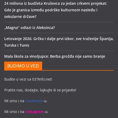
24 miliona iz budžeta Kruševca za jedan crkveni projekat:
Gde je granica između podrške kulturnom nasleđu i
sekularne države?
„Magna“ odlazi iz Aleksinca?
Letovanje 2026: Grčka i dalje prvi izbor, sve traženije Španija,
Turska i Tunis
Mala škola za vinoljupce: Berba grožđa nije samo branje
BUDIMO U VEZI
Budite u vezi sa 037info.net!
Pratite nas, dodajte, lajkujte ili se prijavite!
Mi smo i na
Facebook
-u.
Mi smo i na
Instagram
-u.