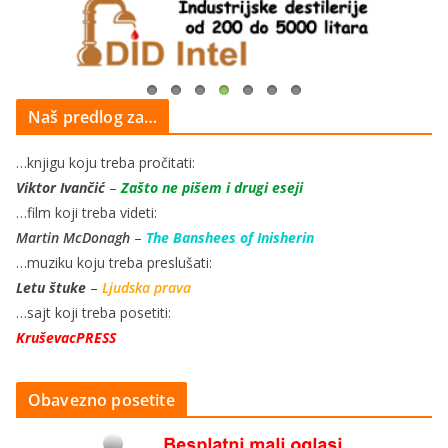
Naš predlog za…
…knjigu koju treba pročitati:
Viktor Ivančić
–
Zašto ne pišem i drugi eseji
…film koji treba videti:
Martin McDonagh
–
The Banshees of Inisherin
…muziku koju treba preslušati:
Letu štuke
–
Ljudska prava
…sajt koji treba posetiti:
KruševacPRESS
Obavezno posetite