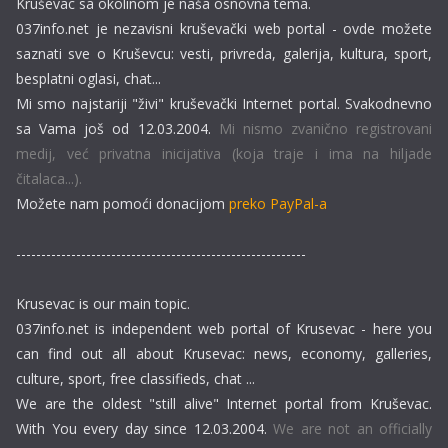
Kruševac sa okolinom je naša osnovna tema.
037info.net je nezavisni kruševački web portal - ovde možete
saznati sve o Kruševcu: vesti, privreda, galerija, kultura, sport,
besplatni oglasi, chat...
Mi smo najstariji "živi" kruševački Internet portal. Svakodnevno
sa Vama još od 12.03.2004.
Mi nismo zvanično registrovani
medij, već privatna inicijativa (koja traje i ima na hiljade
čitalaca...).
Možete nam pomoći donacijom
preko PayPal-a
----------------------------------------------------------
Krusevac is our main topic.
037info.net is independent web portal of Krusevac - here you
can find out all about Krusevac: news, economy, galleries,
culture, sport, free classifieds, chat ...
We are the oldest "still alive" Internet portal from Kruševac.
With You every day since 12.03.2004.
We are not an officially