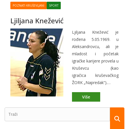
POZNATI KRUŠEVLJANI
SPORT
Ljiljana Knežević
Ljiljana Knežević je
rođena 5.05.1969. u
Aleksandrovcu, ali je
mladost i početak
igračke karijere provela u
Kruševcu (kao
igračica kruševačkog
ŽORK „Napredak“).…