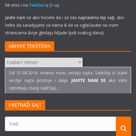
Mi smo i na
Twitter
-u (
X
-u).
Javite nam
se ako hoćete da i za Vas
napravimo lep sajt
, ako
želite da saradjujete sa nama ili da se oglašavate na ovim
stranicama (koje gledaju hiljade ljudi svakog dana).
ARHIVE TEKSTOVA
ARHIVE
TEKSTOVA
Od 31.08.2016. imamo novu verziju sajta. Sadržaji iz stare
verzije sajta postoje i dalje.
JAVITE NAM SE
ako Vam
zatrebaju stariji sadržaji...
PRETRAŽI SAJT