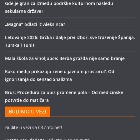
Gde je granica između podrške kulturnom nasleđu i
sekularne države?
„Magna“ odlazi iz Aleksinca?
Letovanje 2026: Grčka i dalje prvi izbor, sve traženije Španija,
Turska i Tunis
Mala škola za vinoljupce: Berba grožđa nije samo branje
Kako mediji prikazuju žene u javnom prostoru?: Od
ignorisanja do senzacionalizma
Brus: Procedura za upis promene pola – Od medicinske
potvrde do matičara
BUDIMO U VEZI
Budite u vezi sa 037info.net!