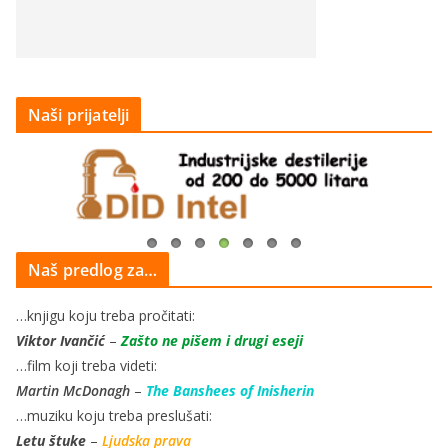
Naši prijatelji
Naš predlog za…
…knjigu koju treba pročitati:
Viktor Ivančić
–
Zašto ne pišem i drugi eseji
…film koji treba videti:
Martin McDonagh
–
The Banshees of Inisherin
…muziku koju treba preslušati:
Letu štuke
–
Ljudska prava