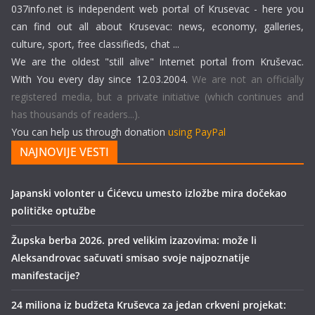
037info.net is independent web portal of Krusevac - here you
can find out all about Krusevac: news, economy, galleries,
culture, sport, free classifieds, chat ...
We are the oldest "still alive" Internet portal from Kruševac.
With You every day since 12.03.2004.
We are not an officially
registered media, but a private initiative (which continues and
has thousands of readers...).
You can help us through donation
using PayPal
NAJNOVIJE VESTI
Japanski volonter u Ćićevcu umesto izložbe mira dočekao
političke optužbe
Župska berba 2026. pred velikim izazovima: može li
Aleksandrovac sačuvati smisao svoje najpoznatije
manifestacije?
24 miliona iz budžeta Kruševca za jedan crkveni projekat: