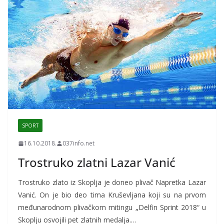
SPORT
16.10.2018.
037info.net
Trostruko zlatni Lazar Vanić
Trostruko zlato iz Skoplja je doneo plivač Napretka Lazar
Vanić. On je bio deo tima Kruševljana koji su na prvom
međunarodnom plivačkom mitingu „Delfin Sprint 2018“ u
Skoplju osvojili pet zlatnih medalja.…