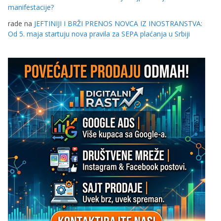
manifestacije?
rade
na
JEFTINIJI I BRŽI PRENOS NOVCA IZ INOSTRANSTVA:
Od 5. maja startuju nova pravila za SEPA plaćanja u Srbiji