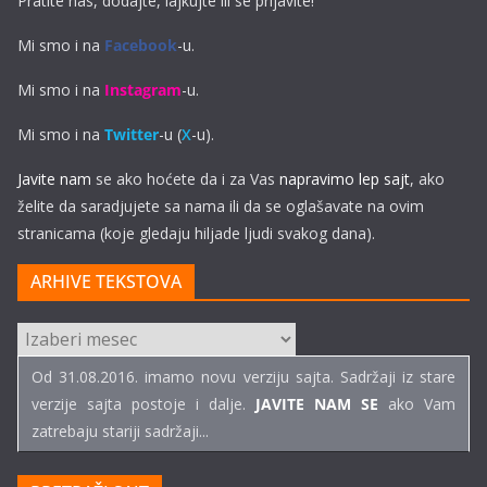
Pratite nas, dodajte, lajkujte ili se prijavite!
Mi smo i na
Facebook
-u.
Mi smo i na
Instagram
-u.
Mi smo i na
Twitter
-u (
X
-u).
Javite nam
se ako hoćete da i za Vas
napravimo lep sajt
, ako
želite da saradjujete sa nama ili da se oglašavate na ovim
stranicama (koje gledaju hiljade ljudi svakog dana).
ARHIVE TEKSTOVA
ARHIVE
TEKSTOVA
Od 31.08.2016. imamo novu verziju sajta. Sadržaji iz stare
verzije sajta postoje i dalje.
JAVITE NAM SE
ako Vam
zatrebaju stariji sadržaji...