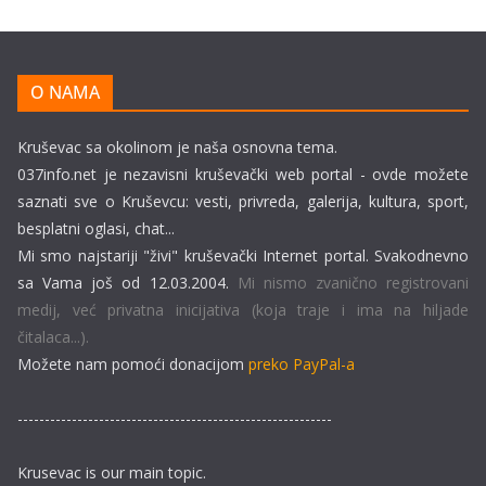
O NAMA
Kruševac sa okolinom je naša osnovna tema.
037info.net je nezavisni kruševački web portal - ovde možete
saznati sve o Kruševcu: vesti, privreda, galerija, kultura, sport,
besplatni oglasi, chat...
Mi smo najstariji "živi" kruševački Internet portal. Svakodnevno
sa Vama još od 12.03.2004.
Mi nismo zvanično registrovani
medij, već privatna inicijativa (koja traje i ima na hiljade
čitalaca...).
Možete nam pomoći donacijom
preko PayPal-a
----------------------------------------------------------
Krusevac is our main topic.