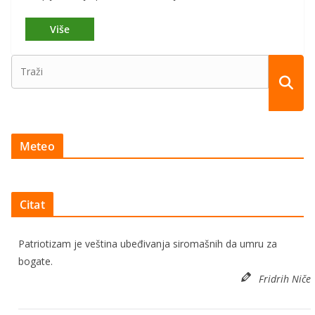
Meteo
Citat
Patriotizam je veština ubeđivanja siromašnih da umru za
bogate.
Fridrih Niče