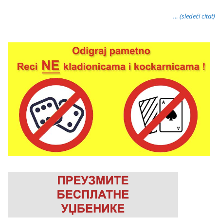
… (sledeći citat)