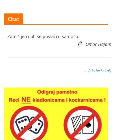
Citat
Zamišljen duh se povlači u samoću.
Omar Hajam
… (sledeći citat)