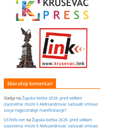
Skorašnji komentari
Sladja
na
Župska berba 2026. pred velikim
izazovima: može li Aleksandrovac sačuvati smisao
svoje najpoznatije manifestacije?
037info.net
na
Župska berba 2026. pred velikim
izazovima: može li Aleksandrovac sačuvati smisao