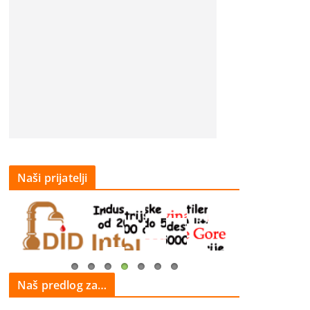
Naši prijatelji
Naš predlog za…