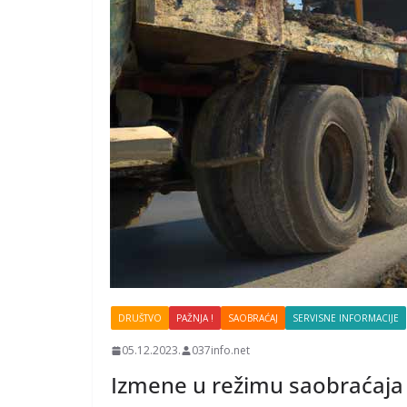
DRUŠTVO
PAŽNJA !
SAOBRAĆAJ
SERVISNE INFORMACIJE
05.12.2023.
037info.net
Izmene u režimu saobraćaja 