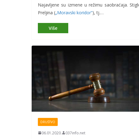
Najavljene su izmene u režimu saobraćaja. Stig
Preljina (
„Moravski koridor“
), tj.…
DRUŠTVO
06.01.2020.
037info.net