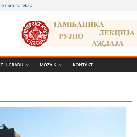
 – električni
žbe mira dočekao
a: može li
poznatije
crkveni projekat: Gde
leđu i sekularne
e biznis? Umesto
OT U GRADU
MOZAIK
KONTAKT
uju“ privatne