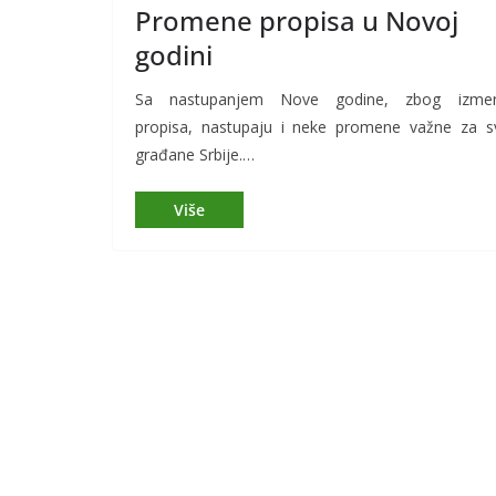
Promene propisa u Novoj
godini
Sa nastupanjem Nove godine, zbog izme
propisa, nastupaju i neke promene važne za s
građane Srbije.…