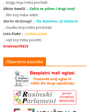
…knjigu koju treba pročitati:
Viktor Ivančić
–
Zašto ne pišem i drugi eseji
…film koji treba videti:
Martin McDonagh
–
The Banshees of Inisherin
…muziku koju treba preslušati:
Letu štuke
–
Ljudska prava
…sajt koji treba posetiti:
KruševacPRESS
Obavezno posetite