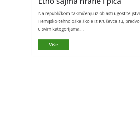
Etno sajma hrane i pića
Na republičkom takmičenju iz oblasti ugostiteljst
Hemijsko-tehnološke škole iz Kruševca su, pred
u svim kategorijama.…