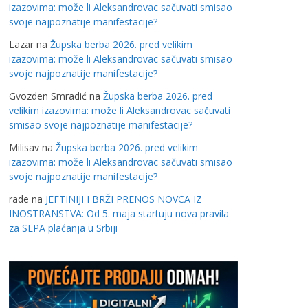
izazovima: može li Aleksandrovac sačuvati smisao
svoje najpoznatije manifestacije?
Lazar
na
Župska berba 2026. pred velikim
izazovima: može li Aleksandrovac sačuvati smisao
svoje najpoznatije manifestacije?
Gvozden Smradić
na
Župska berba 2026. pred
velikim izazovima: može li Aleksandrovac sačuvati
smisao svoje najpoznatije manifestacije?
Milisav
na
Župska berba 2026. pred velikim
izazovima: može li Aleksandrovac sačuvati smisao
svoje najpoznatije manifestacije?
rade
na
JEFTINIJI I BRŽI PRENOS NOVCA IZ
INOSTRANSTVA: Od 5. maja startuju nova pravila
za SEPA plaćanja u Srbiji