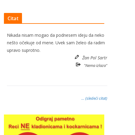
Citat
Nikada nisam mogao da podnesem ideju da neko
nešto očekuje od mene. Uvek sam želeo da radim
upravo suprotno.
Žan Pol Sartr
"Nema izlaza"
… (sledeći citat)