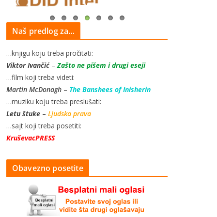
Naš predlog za…
…knjigu koju treba pročitati:
Viktor Ivančić
–
Zašto ne pišem i drugi eseji
…film koji treba videti:
Martin McDonagh
–
The Banshees of Inisherin
…muziku koju treba preslušati:
Letu štuke
–
Ljudska prava
…sajt koji treba posetiti:
KruševacPRESS
Obavezno posetite