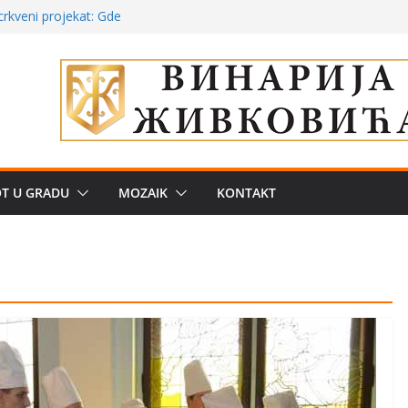
a: može li
poznatije
crkveni projekat: Gde
leđu i sekularne
ve traženije Španija,
žbe mira dočekao
OT U GRADU
MOZAIK
KONTAKT