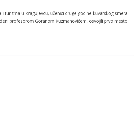
va i turizma u Kragujevcu, učenici druge godine kuvarskog smera
vođeni profesorom Goranom Kuzmanovićem, osvojili prvo mesto