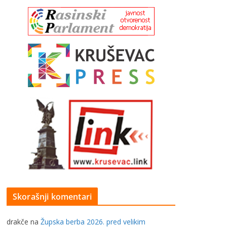
Skorašnji komentari
drakče
na
Župska berba 2026. pred velikim