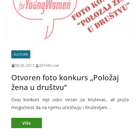
KULTURA
06.05.2017.
037info.net
Otvoren foto konkurs „Položaj
žena u društvu“
Ovaj konkurs nije usko vezan za Kruševac, ali pruža
mogućnost da na njemu učestvuju i Kruševljani.…