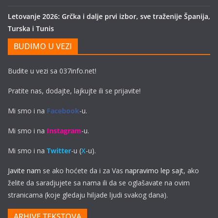
Letovanje 2026: Grčka i dalje prvi izbor, sve traženije Španija,
Turska i Tunis
BUDIMO U VEZI
Budite u vezi sa 037info.net!
Pratite nas, dodajte, lajkujte ili se prijavite!
Mi smo i na
Facebook
-u.
Mi smo i na
Instagram
-u.
Mi smo i na
Twitter
-u (
X
-u).
Javite nam
se ako hoćete da i za Vas
napravimo lep sajt
, ako
želite da saradjujete sa nama ili da se oglašavate na ovim
stranicama (koje gledaju hiljade ljudi svakog dana).
ARHIVE TEKSTOVA