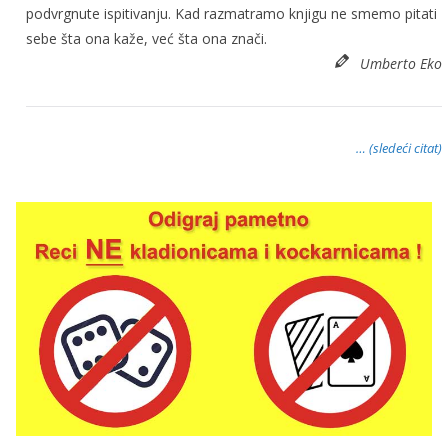
podvrgnute ispitivanju. Kad razmatramo knjigu ne smemo pitati
sebe šta ona kaže, već šta ona znači.
Umberto Eko
… (sledeći citat)