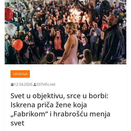
SARADNJA
12.04.2026.
037info.net
Svet u objektivu, srce u borbi:
Iskrena priča žene koja
„Fabrikom“ i hrabrošću menja
svet