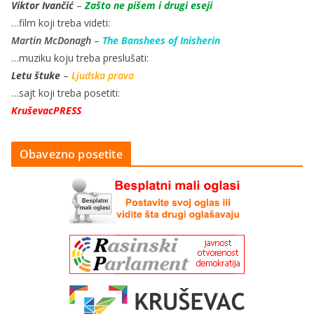
Viktor Ivančić
–
Zašto ne pišem i drugi eseji
…film koji treba videti:
Martin McDonagh
–
The Banshees of Inisherin
…muziku koju treba preslušati:
Letu štuke
–
Ljudska prava
…sajt koji treba posetiti:
KruševacPRESS
Obavezno posetite