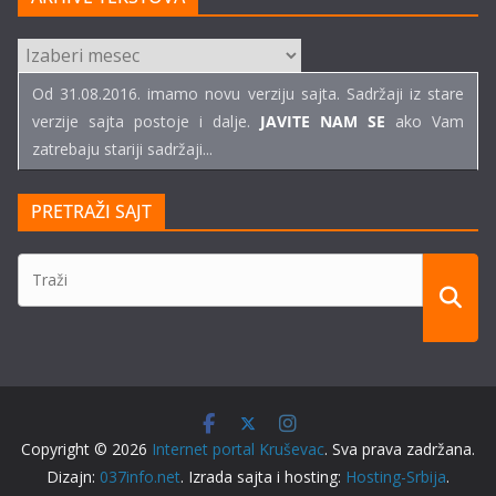
ARHIVE
TEKSTOVA
Od 31.08.2016. imamo novu verziju sajta. Sadržaji iz stare
verzije sajta postoje i dalje.
JAVITE NAM SE
ako Vam
zatrebaju stariji sadržaji...
PRETRAŽI SAJT
Copyright © 2026
Internet portal Kruševac
. Sva prava zadržana.
Dizajn:
037info.net
. Izrada sajta i hosting:
Hosting-Srbija
.