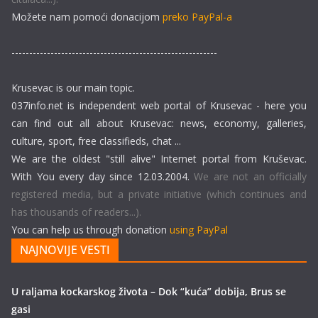
Možete nam pomoći donacijom
preko PayPal-a
----------------------------------------------------------
Krusevac is our main topic.
037info.net is independent web portal of Krusevac - here you
can find out all about Krusevac: news, economy, galleries,
culture, sport, free classifieds, chat ...
We are the oldest "still alive" Internet portal from Kruševac.
With You every day since 12.03.2004.
We are not an officially
registered media, but a private initiative (which continues and
has thousands of readers...).
You can help us through donation
using PayPal
NAJNOVIJE VESTI
U raljama kockarskog života – Dok “kuća” dobija, Brus se
gasi