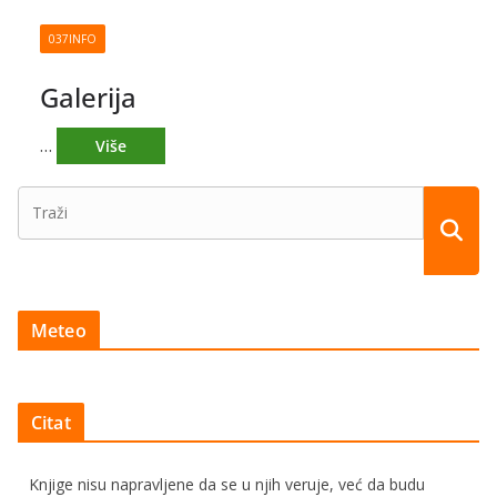
037INFO
Galerija
…
Meteo
Citat
Knjige nisu napravljene da se u njih veruje, već da budu