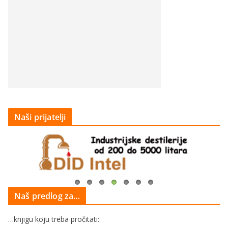
Naši prijatelji
Naš predlog za…
…knjigu koju treba pročitati: