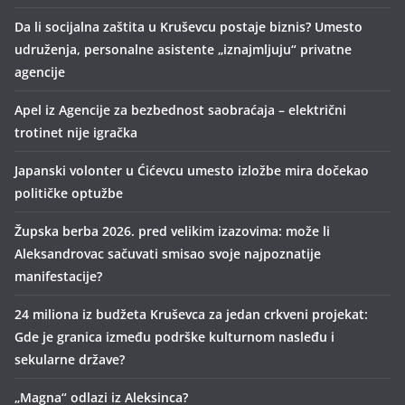
Da li socijalna zaštita u Kruševcu postaje biznis? Umesto
udruženja, personalne asistente „iznajmljuju“ privatne
agencije
Apel iz Agencije za bezbednost saobraćaja – električni
trotinet nije igračka
Japanski volonter u Ćićevcu umesto izložbe mira dočekao
političke optužbe
Župska berba 2026. pred velikim izazovima: može li
Aleksandrovac sačuvati smisao svoje najpoznatije
manifestacije?
24 miliona iz budžeta Kruševca za jedan crkveni projekat:
Gde je granica između podrške kulturnom nasleđu i
sekularne države?
„Magna“ odlazi iz Aleksinca?