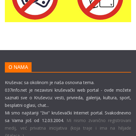
O NAMA
Kruševac sa okolinom je naša osnovna tema.
037info.net je nezavisni kruševački web portal - ovde možete
saznati sve o Kruševcu: vesti, privreda, galerija, kultura, sport,
besplatni oglasi, chat...
Mi smo najstariji "živi" kruševački Internet portal. Svakodnevno
sa Vama još od 12.03.2004.
Mi nismo zvanično registrovani
medij, već privatna inicijativa (koja traje i ima na hiljade
čitalaca...).