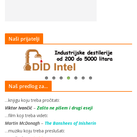
Naši prijatelji
Naš predlog za…
…knjigu koju treba pročitati:
Viktor Ivančić
–
Zašto ne pišem i drugi eseji
…film koji treba videti:
Martin McDonagh
–
The Banshees of Inisherin
…muziku koju treba preslušati: