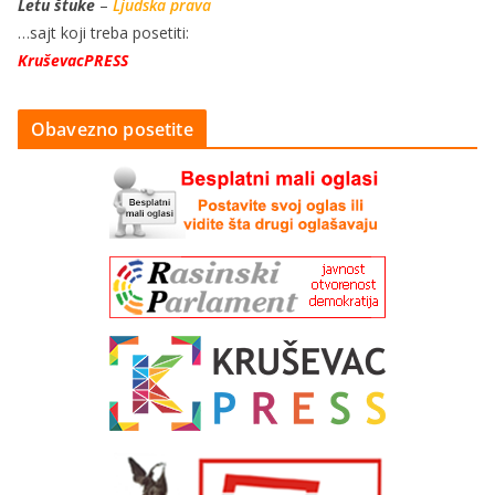
Letu štuke
–
Ljudska prava
…sajt koji treba posetiti:
KruševacPRESS
Obavezno posetite