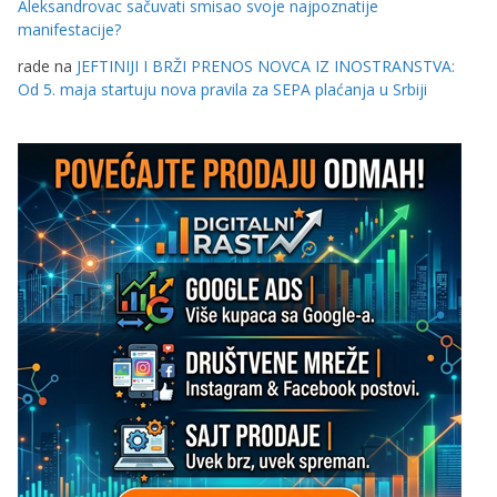
Aleksandrovac sačuvati smisao svoje najpoznatije
manifestacije?
rade
na
JEFTINIJI I BRŽI PRENOS NOVCA IZ INOSTRANSTVA:
Od 5. maja startuju nova pravila za SEPA plaćanja u Srbiji