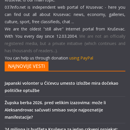
037info.net is independent web portal of Krusevac - here you
can find out all about Krusevac: news, economy, galleries,
culture, sport, free classifieds, chat ...
We are the oldest "still alive" Internet portal from Kruševac.
With You every day since 12.03.2004.
We are not an officially
registered media, but a private initiative (which continues and
has thousands of readers...).
You can help us through donation
using PayPal
NAJNOVIJE VESTI
Japanski volonter u Ćićevcu umesto izložbe mira dočekao
političke optužbe
Župska berba 2026. pred velikim izazovima: može li
Aleksandrovac sačuvati smisao svoje najpoznatije
manifestacije?
24 miliona iz budžeta Kruševca za jedan crkveni projekat: