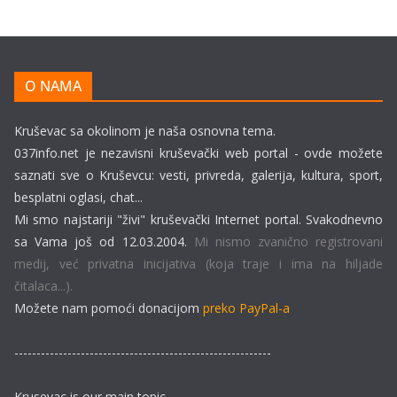
O NAMA
Kruševac sa okolinom je naša osnovna tema.
037info.net je nezavisni kruševački web portal - ovde možete
saznati sve o Kruševcu: vesti, privreda, galerija, kultura, sport,
besplatni oglasi, chat...
Mi smo najstariji "živi" kruševački Internet portal. Svakodnevno
sa Vama još od 12.03.2004.
Mi nismo zvanično registrovani
medij, već privatna inicijativa (koja traje i ima na hiljade
čitalaca...).
Možete nam pomoći donacijom
preko PayPal-a
----------------------------------------------------------
Krusevac is our main topic.