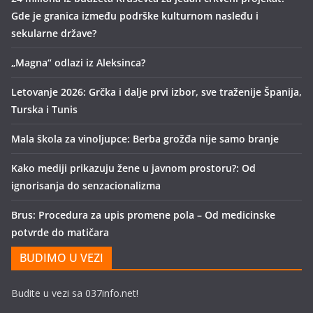
Gde je granica između podrške kulturnom nasleđu i
sekularne države?
„Magna“ odlazi iz Aleksinca?
Letovanje 2026: Grčka i dalje prvi izbor, sve traženije Španija,
Turska i Tunis
Mala škola za vinoljupce: Berba grožđa nije samo branje
Kako mediji prikazuju žene u javnom prostoru?: Od
ignorisanja do senzacionalizma
Brus: Procedura za upis promene pola – Od medicinske
potvrde do matičara
BUDIMO U VEZI
Budite u vezi sa 037info.net!