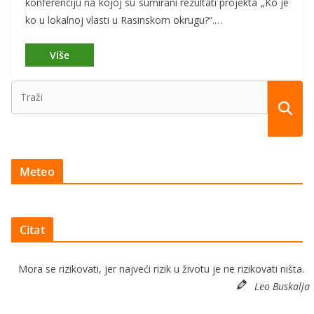
konferenciju na kojoj su sumirani rezultati projekta „Ko je
ko u lokalnoj vlasti u Rasinskom okrugu?“.…
Meteo
Citat
Mora se rizikovati, jer najveći rizik u životu je ne rizikovati ništa.
Leo Buskalja