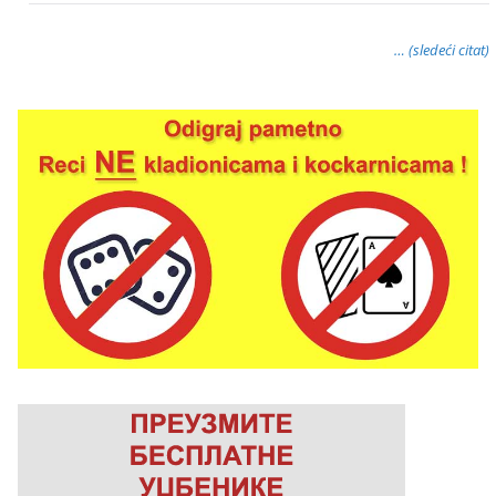
… (sledeći citat)