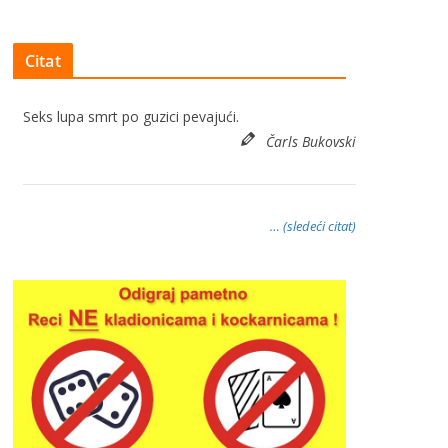
Citat
Seks lupa smrt po guzici pevajući.
Čarls Bukovski
… (sledeći citat)