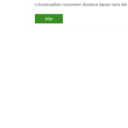
U kruševačkim osnovnim školama danas neće bit