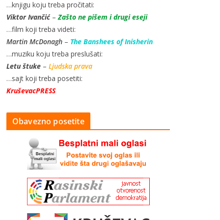
…knjigu koju treba pročitati:
Viktor Ivančić
–
Zašto ne pišem i drugi eseji
…film koji treba videti:
Martin McDonagh
–
The Banshees of Inisherin
…muziku koju treba preslušati:
Letu štuke
–
Ljudska prava
…sajt koji treba posetiti:
KruševacPRESS
Obavezno posetite