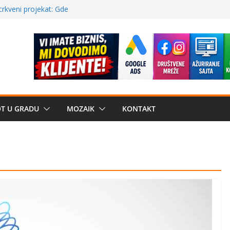
poznatije
crkveni projekat: Gde
leđu i sekularne
ve traženije Španija,
žbe mira dočekao
OT U GRADU
MOZAIK
KONTAKT