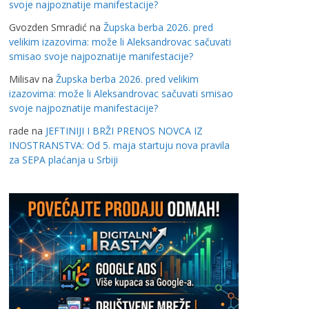
svoje najpoznatije manifestacije?
Gvozden Smradić
na
Župska berba 2026. pred
velikim izazovima: može li Aleksandrovac sačuvati
smisao svoje najpoznatije manifestacije?
Milisav
na
Župska berba 2026. pred velikim
izazovima: može li Aleksandrovac sačuvati smisao
svoje najpoznatije manifestacije?
rade
na
JEFTINIJI I BRŽI PRENOS NOVCA IZ
INOSTRANSTVA: Od 5. maja startuju nova pravila
za SEPA plaćanja u Srbiji