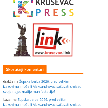
Skorašnji komentari
drakče
na
Župska berba 2026. pred velikim
izazovima: može li Aleksandrovac sačuvati smisao
svoje najpoznatije manifestacije?
Lazar
na
Župska berba 2026. pred velikim
izazovima: može li Aleksandrovac sačuvati smisao