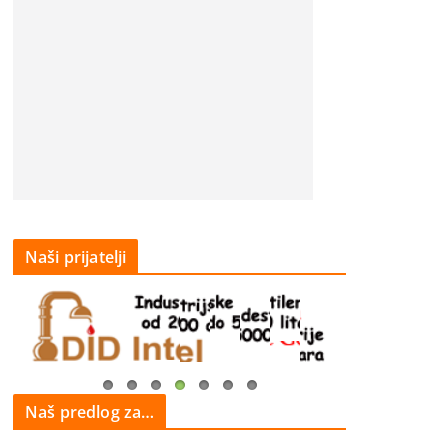
Naši prijatelji
Naš predlog za…