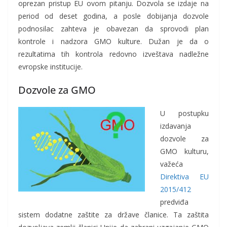
oprezan pristup EU ovom pitanju. Dozvola se izdaje na
period od deset godina, a posle dobijanja dozvole
podnosilac zahteva je obavezan da sprovodi plan
kontrole i nadzora GMO kulture. Dužan je da o
rezultatima tih kontrola redovno izveštava nadležne
evropske institucije.
Dozvole za GMO
U postupku
izdavanja
dozvole za
GMO kulturu,
važeća
Direktiva EU
2015/412
predviđa
sistem dodatne zaštite za države članice. Ta zaštita