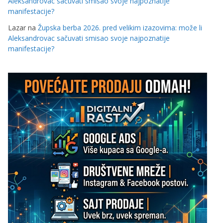
Aleksandrovac sačuvati smisao svoje najpoznatije
manifestacije?
Lazar
na
Župska berba 2026. pred velikim izazovima: može li
Aleksandrovac sačuvati smisao svoje najpoznatije
manifestacije?