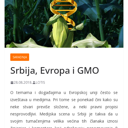
SARADNJA
Srbija, Evropa i GMO
28.08.2018.
LOTIS
O temama i događajima u Evropskoj uniji često se
izveštava u medijima. Pri tome se ponekad čini kako su
neke stvari previše složene, a neki pravni propisi
nesprovodljivi. Medijska scena u Srbiji je takva da u
svojim tumačenjima velika većina tih članaka iznosi