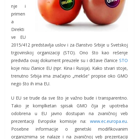
nje i
primen
a
Direkti
ve EU
2015/412 predstavlja uslov i za članstvo Srbije u Svetskoj
trgovinskoj organizaciji (STO). Ono što kao rešenje
predviđa ovaj dokument preuzele su i države članice
STO
koje nisu članice EU (npr. Kina i Rusija). Kako stvari stoje,
trenutno Srbija ima značajno „mekše“ propise oko GMO
nego što ih ima EU.
U EU se trude da sve što je važno bude i transparentno.
Tako je komplketan spisak GMO čija je upotreba
odobrena u EU javno dostupan na zvaničnoj veb
prezentaciji Evropske komisije na:
www.ec.europa.eu
.
Posebne informacije o genetski modifikovanim
organizmima se nalaze i na zvaničnoj veb prezentaciji