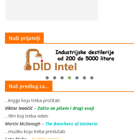
Naši prijatelji
Naš predlog za…
…knjigu koju treba pročitati:
Viktor Ivančić
–
Zašto ne pišem i drugi eseji
…film koji treba videti:
Martin McDonagh
–
The Banshees of Inisherin
…muziku koju treba preslušati: