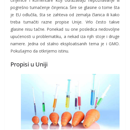
činjenice i komentare koji odražavaju nepoznavanje ili
pogrešno tumačenje činjenica. Šire se glasine o tome šta
je EU odlučila, šta se zahteva od zemalja članica ili kako
treba tumačiti razne propise Unije. Vrlo često takve
glasine nisu tačne. Ponekad su one posledica nedovoljne
upućenosti u problematiku, a nekad iza njih stoje i druge
namere. Jedna od stalno eksploatisanih tema je i GMO.
Pokušajmo da otkrijemo istinu.
Propisi u Uniji