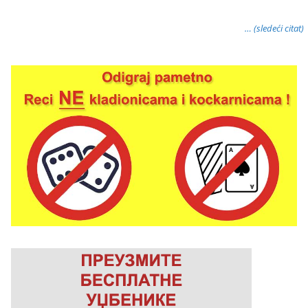
… (sledeći citat)