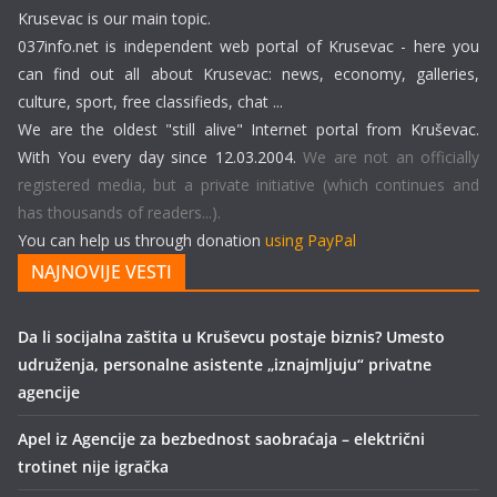
Krusevac is our main topic.
037info.net is independent web portal of Krusevac - here you
can find out all about Krusevac: news, economy, galleries,
culture, sport, free classifieds, chat ...
We are the oldest "still alive" Internet portal from Kruševac.
With You every day since 12.03.2004.
We are not an officially
registered media, but a private initiative (which continues and
has thousands of readers...).
You can help us through donation
using PayPal
NAJNOVIJE VESTI
Da li socijalna zaštita u Kruševcu postaje biznis? Umesto
udruženja, personalne asistente „iznajmljuju“ privatne
agencije
Apel iz Agencije za bezbednost saobraćaja – električni
trotinet nije igračka