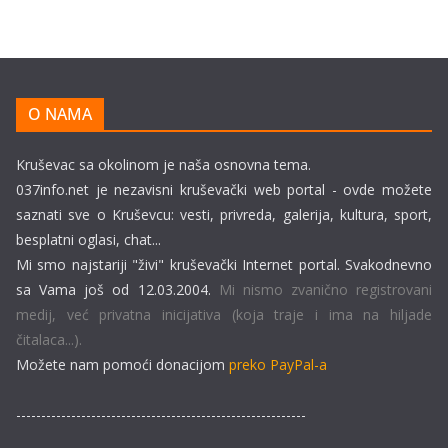
O NAMA
Kruševac sa okolinom je naša osnovna tema.
037info.net je nezavisni kruševački web portal - ovde možete
saznati sve o Kruševcu: vesti, privreda, galerija, kultura, sport,
besplatni oglasi, chat...
Mi smo najstariji "živi" kruševački Internet portal. Svakodnevno
sa Vama još od 12.03.2004.
Mi nismo zvanično registrovani
medij, već privatna inicijativa (koja traje i ima na hiljade
čitalaca...).
Možete nam pomoći donacijom
preko PayPal-a
----------------------------------------------------------