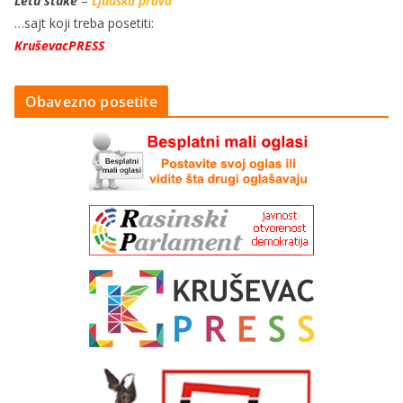
Letu štuke
–
Ljudska prava
…sajt koji treba posetiti:
KruševacPRESS
Obavezno posetite