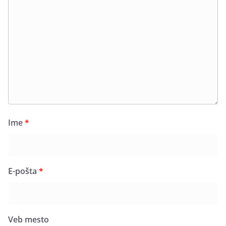
Ime
*
E-pošta
*
Veb mesto