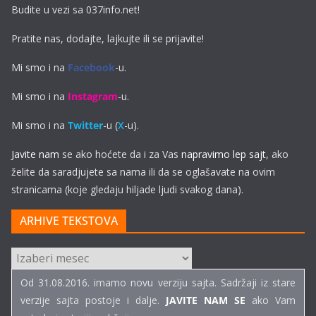
Budite u vezi sa 037info.net!
Pratite nas, dodajte, lajkujte ili se prijavite!
Mi smo i na
Facebook
-u.
Mi smo i na
Instagram
-u.
Mi smo i na
Twitter
-u (
X
-u).
Javite nam
se ako hoćete da i za Vas
napravimo lep sajt
, ako
želite da saradjujete sa nama ili da se oglašavate na ovim
stranicama (koje gledaju hiljade ljudi svakog dana).
ARHIVE TEKSTOVA
ARHIVE
TEKSTOVA
Od 31.08.2016. imamo novu verziju sajta. Sadržaji iz stare
verzije sajta postoje i dalje.
JAVITE NAM SE
ako Vam