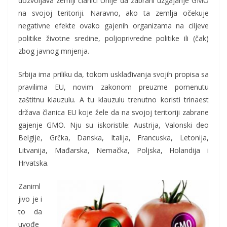
dozvoljava zemlji članici Unije da zabrani uzgajanje GMO
na svojoj teritoriji. Naravno, ako ta zemlja očekuje
negativne efekte ovako gajenih organizama na ciljeve
politike životne sredine, poljoprivredne politike ili (čak)
zbog javnog mnjenja.
Srbija ima priliku da, tokom usklađivanja svojih propisa sa
pravilima EU, novim zakonom preuzme pomenutu
zaštitnu klauzulu. A tu klauzulu trenutno koristi trinaest
država članica EU koje žele da na svojoj teritoriji zabrane
gajenje GMO. Nju su iskoristile: Austrija, Valonski deo
Belgije, Grčka, Danska, Italija, Francuska, Letonija,
Litvanija, Mađarska, Nemačka, Poljska, Holandija i
Hrvatska.
Zaniml
jivo je i
to da
uvođe