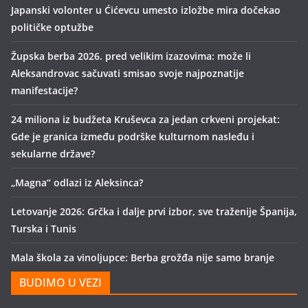
Japanski volonter u Ćićevcu umesto izložbe mira dočekao
političke optužbe
Župska berba 2026. pred velikim izazovima: može li
Aleksandrovac sačuvati smisao svoje najpoznatije
manifestacije?
24 miliona iz budžeta Kruševca za jedan crkveni projekat:
Gde je granica između podrške kulturnom nasleđu i
sekularne države?
„Magna“ odlazi iz Aleksinca?
Letovanje 2026: Grčka i dalje prvi izbor, sve traženije Španija,
Turska i Tunis
Mala škola za vinoljupce: Berba grožđa nije samo branje
BUDIMO U VEZI