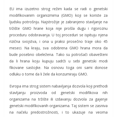
EU ima izuzetno strog režim kada se radi o genetski
modifikovanim organizmima (GMO) koji se koriste za
ljudsku potrošnju. Najstrožije je zabranjeno stavljanje na
tržište GMO hrane koja nije prošla dugu i rigoroznu
proceduru odobravanja. U toj proceduri se ispituju njena
rizična svojstva, i ona u praksi prosečno traje oko 45
meseci. Na kraju, sva odobrena GMO hrana mora da
bude posebno obeležena. Tako su potrošači obavešteni
da li hrana koju kupuju sadrži u sebi genetski modi
fikovane sastojke. Na osnovu toga oni sami donose
odluku o tome da li žele da konzumiraju GMO.
Evropa ima strog sistem nabavljanja dozvola koji prethodi
stavljanju proizvoda od genetski modifikova nih
organizama na tržište ili izdavanju dozvola za gajenje
genetski modifikovanih organizama. Taj sistem se zasniva
na načelu predostrožnosti, i to ukazuje na veoma