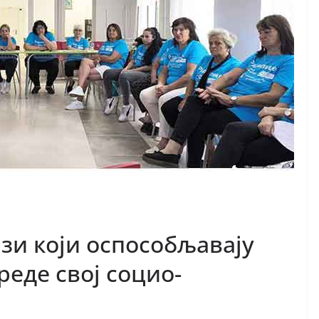
зи који оспособљавају
реде свој социо-