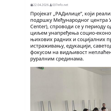
22.04.2026.
037info.net
Пројекат „РАДилице”, који реали
подршку Међународног центра Ул
Center), спроводи се у периоду о
циљем унапређења социо-економ
њихових радних и социјалних пр
истраживању, едукацији, савето
фокусом на видљивост неплаћено
руралним срединама.