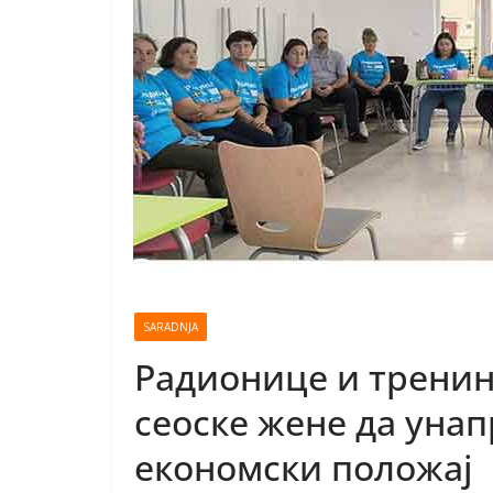
SARADNJA
Радионице и тренин
сеоске жене да унап
економски положај