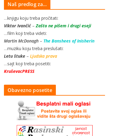
Naš predlog za…
…knjigu koju treba pročitati:
Viktor Ivančić
–
Zašto ne pišem i drugi eseji
…film koji treba videti:
Martin McDonagh
–
The Banshees of Inisherin
…muziku koju treba preslušati:
Letu štuke
–
Ljudska prava
…sajt koji treba posetiti:
KruševacPRESS
Obavezno posetite