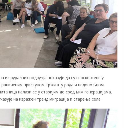
 из руралних подручја показује да су сеоске жене у
ограниченим приступом тржишту рада и недовољном
итаница налази се у старијим до средњим генерацијама,
казује на изражен тренд миграција и старења села.