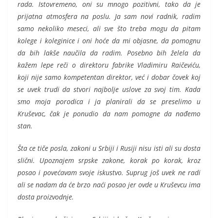
rada. Istovremeno, oni su mnogo pozitivni, tako da je
prijatna atmosfera na poslu. Ja sam novi radnik, radim
samo nekoliko meseci, ali sve što treba mogu da pitam
kolege i koleginice i oni hoće da mi objasne, da pomognu
da bih lakše naučila da radim. Posebno bih želela da
kažem lepe reči o direktoru fabrike Vladimiru Raičeviću,
koji nije samo kompetentan direktor, već i dobar čovek koj
se uvek trudi da stvori najbolje uslove za svoj tim. Kada
smo moja porodica i ja planirali da se preselimo u
Kruševac, čak je ponudio da nam pomogne da nađemo
stan.
Šta ce tiče posla, zakoni u Srbiji i Rusiji nisu isti ali su dosta
slični. Upoznajem srpske zakone, korak po korak, kroz
posao i povećavam svoje iskustvo. Suprug još uvek ne radi
ali se nadam da će brzo naći posao jer ovde u Kruševcu ima
dosta proizvodnje.