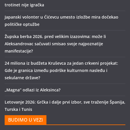
trotinet nije igračka
Japanski volonter u Ćićevcu umesto izložbe mira dočekao
političke optužbe
Župska berba 2026. pred velikim izazovima: može li
Aleksandrovac sačuvati smisao svoje najpoznatije
manifestacije?
24 miliona iz budžeta Kruševca za jedan crkveni projekat:
Gde je granica između podrške kulturnom nasleđu i
sekularne države?
„Magna“ odlazi iz Aleksinca?
Letovanje 2026: Grčka i dalje prvi izbor, sve traženije Španija,
Turska i Tunis
BUDIMO U VEZI