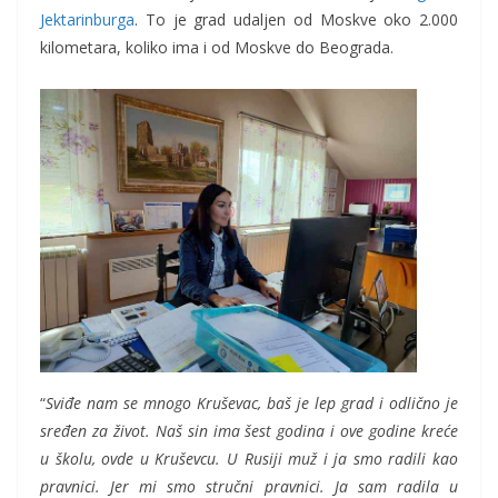
Jektarinburga
. To je grad udaljen od Moskve oko 2.000
kilometara, koliko ima i od Moskve do Beograda.
“
Sviđe nam se mnogo Kruševac, baš je lep grad i odlično je
sređen za život. Naš sin ima šest godina i ove godine kreće
u školu, ovde u Kruševcu. U Rusiji muž i ja smo radili kao
pravnici. Jer mi smo stručni pravnici. Ja sam radila u