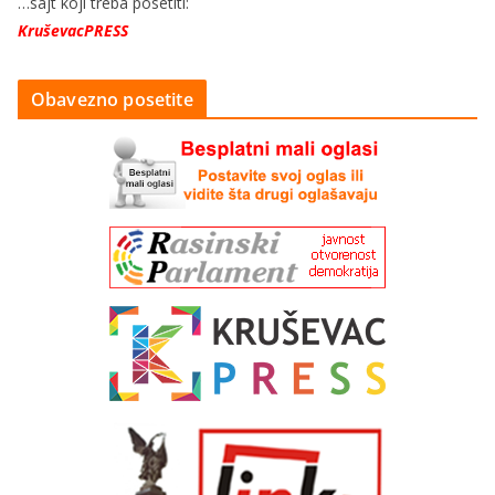
…sajt koji treba posetiti:
KruševacPRESS
Obavezno posetite