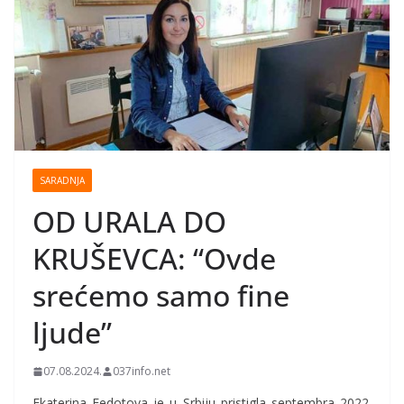
SARADNJA
OD URALA DO
KRUŠEVCA: “Ovde
srećemo samo fine
ljude”
07.08.2024.
037info.net
Ekatеrina Fedotova je u Srbiju pristigla septembra 2022.