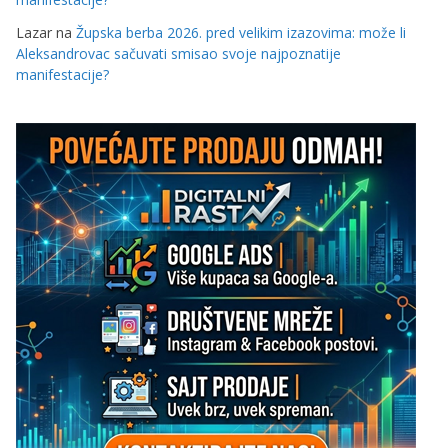
Lazar
na
Župska berba 2026. pred velikim izazovima: može li
Aleksandrovac sačuvati smisao svoje najpoznatije
manifestacije?