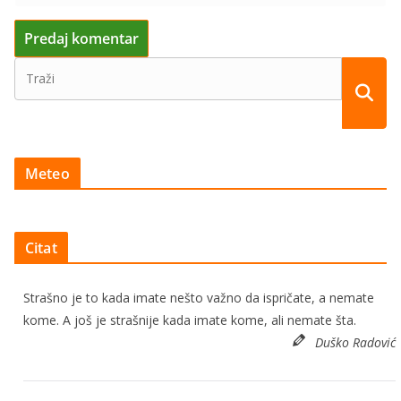
Meteo
Citat
Strašno je to kada imate nešto važno da ispričate, a nemate
kome. A još je strašnije kada imate kome, ali nemate šta.
Duško Radović