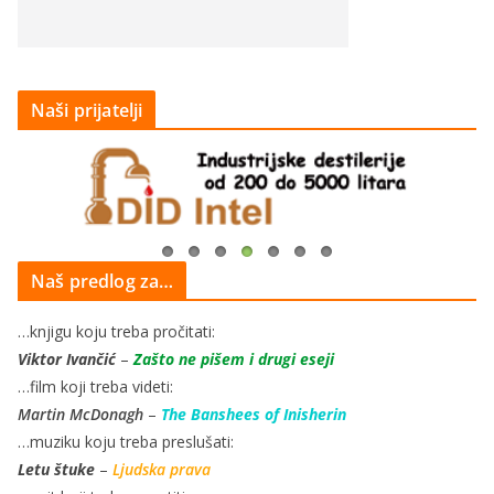
Naši prijatelji
Naš predlog za…
…knjigu koju treba pročitati:
Viktor Ivančić
–
Zašto ne pišem i drugi eseji
…film koji treba videti:
Martin McDonagh
–
The Banshees of Inisherin
…muziku koju treba preslušati:
Letu štuke
–
Ljudska prava