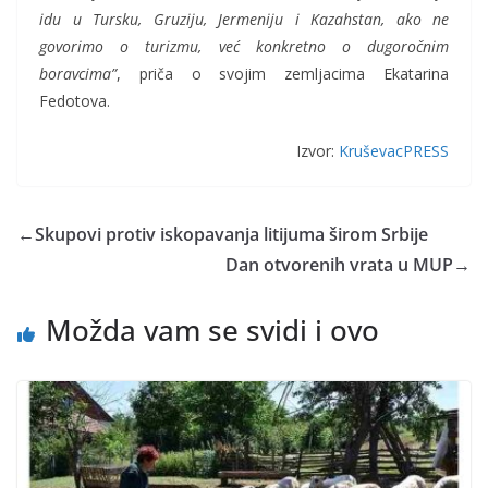
idu u Tursku, Gruziju, Jermeniju i Kazahstan, ako ne
govorimo o turizmu, već konkretno o dugoročnim
boravcima”
, priča o svojim zemljacima Ekatarina
Fedotova.
Izvor:
KruševacPRESS
←
Skupovi protiv iskopavanja litijuma širom Srbije
Dan otvorenih vrata u MUP
→
Možda vam se svidi i ovo