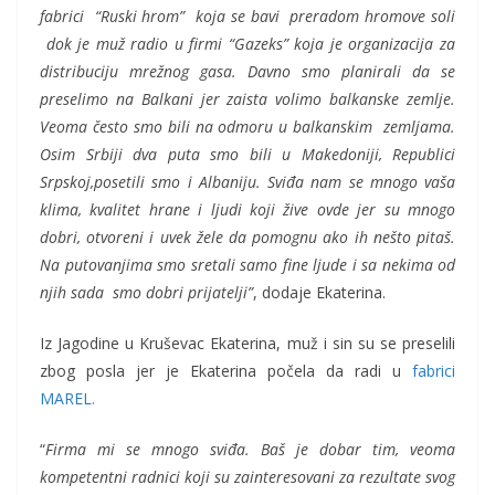
fabrici “Ruski hrom” koja se bavi preradom hromove soli
dok je muž radio u firmi “Gazeks” koja je organizacija za
distribuciju mrežnog gasa. Davno smo planirali da se
preselimo na Balkani jer zaista volimo balkanske zemlje.
Veoma često smo bili na odmoru u balkanskim zemljama.
Osim Srbiji dva puta smo bili u Makedoniji, Republici
Srpskoj,posetili smo i Albaniju. Sviđa nam se mnogo vaša
klima, kvalitet hrane i ljudi koji žive ovde jer su mnogo
dobri, otvoreni i uvek žele da pomognu ako ih nešto pitaš.
Na putovanjima smo sretali samo fine ljude i sa nekima od
njih sada smo dobri prijatelji”
, dodaje Ekaterina.
Iz Jagodine u Kruševac Ekaterina, muž i sin su se preselili
zbog posla jer je Ekaterina počela da radi u
fabrici
MAREL.
“
Firma mi se mnogo sviđa. Baš je dobar tim, veoma
kompetentni radnici koji su zainteresovani za rezultate svog