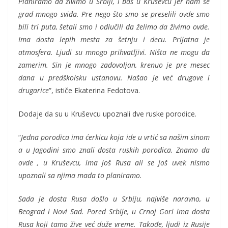
Planiramo da živimo u Srbiji, i baš u Kruševcu jer nam se
grad mnogo sviđa. Pre nego što smo se preselili ovde smo
bili tri puta, šetali smo i odlučili da želimo da živimo ovde.
Ima dosta lepih mesta za šetnju i decu. Prijatna je
atmosfera. Ljudi su mnogo prihvatljivi. Ništa ne mogu da
zamerim. Sin je mnogo zadovoljan, krenuo je pre mesec
dana u predškolsku ustanovu. Našao je već drugove i
drugarice
”, ističe Ekaterina Fedotova.
Dodaje da su u Kruševcu upoznali dve ruske porodice.
“
Jedna porodica ima ćerkicu koja ide u vrtić sa našim sinom
a u Jagodini smo znali dosta ruskih porodica. Znamo da
ovde , u Kruševcu, ima još Rusa ali se još uvek nismo
upoznali sa njima mada to planiramo.
Sada je dosta Rusa došlo u Srbiju, najviše naravno, u
Beograd i Novi Sad. Pored Srbije, u Crnoj Gori ima dosta
Rusa koji tamo žive već duže vreme. Takođe, ljudi iz Rusije