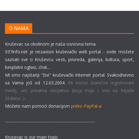
O NAMA
Kruševac sa okolinom je naša osnovna tema.
037info.net je nezavisni kruševački web portal - ovde možete
saznati sve o Kruševcu: vesti, privreda, galerija, kultura, sport,
besplatni oglasi, chat...
Mi smo najstariji "živi" kruševački Internet portal. Svakodnevno
sa Vama još od 12.03.2004.
Mi nismo zvanično registrovani
medij, već privatna inicijativa (koja traje i ima na hiljade
čitalaca...).
Možete nam pomoći donacijom
preko PayPal-a
----------------------------------------------------------
Krusevac is our main topic.