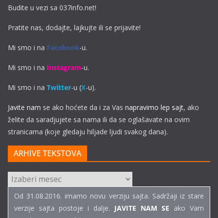
Budite u vezi sa 037info.net!
Pratite nas, dodajte, lajkujte ili se prijavite!
Mi smo i na
Facebook
-u.
Mi smo i na
Instagram
-u.
Mi smo i na
Twitter
-u (
X
-u).
Javite nam
se ako hoćete da i za Vas
napravimo lep sajt
, ako
želite da saradjujete sa nama ili da se oglašavate na ovim
stranicama (koje gledaju hiljade ljudi svakog dana).
ARHIVE TEKSTOVA
ARHIVE
TEKSTOVA
Od 31.08.2016. imamo novu verziju sajta. Sadržaji iz stare
verzije sajta postoje i dalje.
JAVITE NAM SE
ako Vam