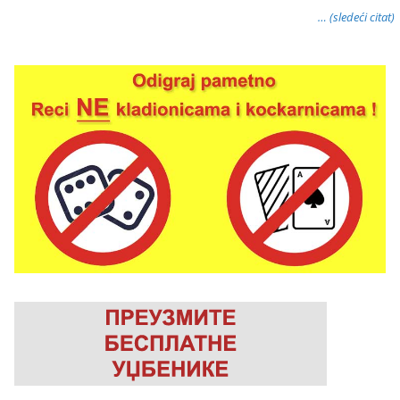
… (sledeći citat)