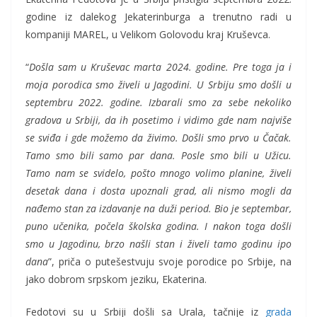
godine iz dalekog Jekaterinburga a trenutno radi u
kompaniji MAREL, u Velikom Golovodu kraj Kruševca.
“
Došla sam u Kruševac marta 2024. godine. Pre toga ја i
moja porodica smo živeli u Jagodini. U Srbiju smo došli u
septembru 2022. godine. Izbarali smo za sebe nekoliko
gradova u Srbiji, da ih posetimo i vidimo gde nam najviše
se sviđa i gde možemo da živimo. Došli smo prvo u Čačak.
Tamo smo bili samo par dana. Posle smo bili u Užicu.
Tamo nam se svidelo, pošto mnogo volimo planine, živeli
desetak dana i dosta upoznali grad, ali nismo mogli da
nađemo stan za izdavanje na duži period. Bio je septembar,
puno učenika, počela školska godina. I nakon toga došli
smo u Jagodinu, brzo našli stan i živeli tamo godinu ipo
dana
”, priča o putešestvuju svoje porodice po Srbije, na
jako dobrom srpskom jeziku, Ekaterina.
Fedotovi su u Srbiji došli sa Urala, tačnije iz
grada