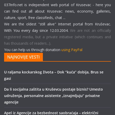
037info.net is independent web portal of Krusevac - here you
can find out all about Krusevac: news, economy, galleries,
culture, sport, free classifieds, chat ...
We are the oldest "still alive" Internet portal from Kruševac.
With You every day since 12.03.2004.
We are not an officially
registered media, but a private initiative (which continues and
has thousands of readers...).
You can help us through donation
using PayPal
NAJNOVIJE VESTI
U raljama kockarskog života – Dok “kuća” dobija, Brus se
gasi
Da li socijalna zaštita u Kruševcu postaje biznis? Umesto
udruženja, personalne asistente „iznajmljuju“ privatne
agencije
Apel iz Agencije za bezbednost saobraćaja – električni