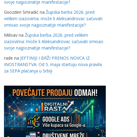
svoje najpoznatije manifestacije?
Gvozden Smradić
na
Župska berba 2026. pred
velikim izazovima: može li Aleksandrovac sačuvati
smisao svoje najpoznatije manifestacije?
Milisav
na
Župska berba 2026. pred velikim
izazovima: može li Aleksandrovac sačuvati smisao
svoje najpoznatije manifestacije?
rade
na
JEFTINIJI I BRŽI PRENOS NOVCA IZ
INOSTRANSTVA: Od 5. maja startuju nova pravila
za SEPA plaćanja u Srbiji