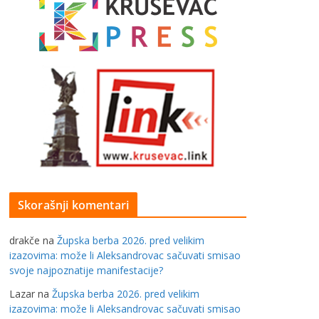
Skorašnji komentari
drakče
na
Župska berba 2026. pred velikim
izazovima: može li Aleksandrovac sačuvati smisao
svoje najpoznatije manifestacije?
Lazar
na
Župska berba 2026. pred velikim
izazovima: može li Aleksandrovac sačuvati smisao