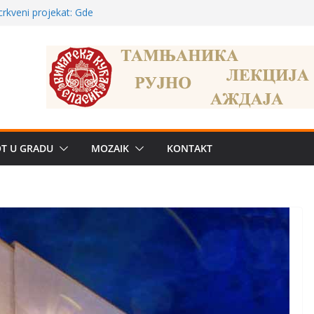
a: može li
poznatije
crkveni projekat: Gde
leđu i sekularne
ve traženije Španija,
žbe mira dočekao
OT U GRADU
MOZAIK
KONTAKT