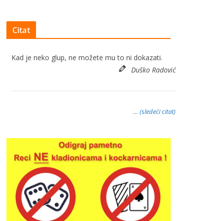
Citat
Kad je neko glup, ne možete mu to ni dokazati.
Duško Radović
… (sledeći citat)