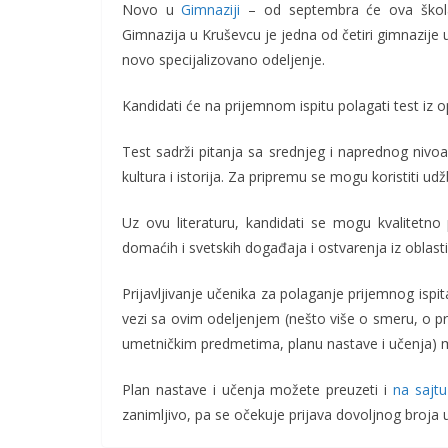
Novo u
Gimnaziji
– od septembra će ova škola 
Gimnazija u Kruševcu je jedna od četiri gimnazije 
novo specijalizovano odeljenje.
Kandidati će na prijemnom ispitu polagati test iz o
Test sadrži pitanja sa srednjeg i naprednog nivoa 
kultura i istorija. Za pripremu se mogu koristiti ud
Uz ovu literaturu, kandidati se mogu kvalitetno
domaćih i svetskih događaja i ostvarenja iz oblasti
Prijavljivanje učenika za polaganje prijemnog isp
vezi sa ovim odeljenjem (nešto više o smeru, o 
umetničkim predmetima, planu nastave i učenja) 
Plan nastave i učenja možete preuzeti i
na sajtu
zanimljivo, pa se očekuje prijava dovoljnog broja 