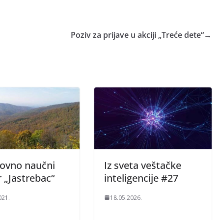
Poziv za prijave u akciji „Treće dete“
→
ovno naučni
Iz sveta veštačke
 „Jastrebac“
inteligencije #27
021.
18.05.2026.