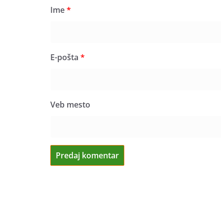
Ime
*
E-pošta
*
Veb mesto