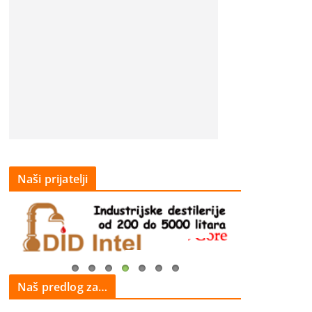
Naši prijatelji
Naš predlog za…