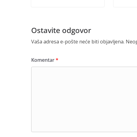
Ostavite odgovor
Vaša adresa e-pošte neće biti objavljena.
Neop
Komentar
*