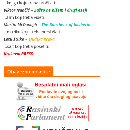
…knjigu koju treba pročitati:
Viktor Ivančić
–
Zašto ne pišem i drugi eseji
…film koji treba videti:
Martin McDonagh
–
The Banshees of Inisherin
…muziku koju treba preslušati:
Letu štuke
–
Ljudska prava
…sajt koji treba posetiti:
KruševacPRESS
Obavezno posetite