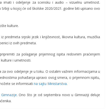
imati i odeljenje za scensku i audio – vizuelnu umetnost.
u Srbiji u kojoj će od školske 2020/2021. godine biti upisano ovo
pšte kulture.
iz predmeta srpski jezik i književnost, likovna kultura, muzička
žbenici iz ovih predmeta.
 pripremiti za polaganje prijemnog ispita redovnim praćenjem
 kulture i umetnosti.
ita za ovo odeljenje je u toku. O ostalim važnim informacijama u
prednostima pohađanja upravo ovog smera, o prijemnom ispitu,
možete se informisati
na sajtu Ministarstva
.
 Gimnazije
. Ono što je od septembra novo u Gimnaziji deluje
učenika.