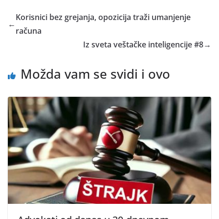
Korisnici bez grejanja, opozicija traži umanjenje
←
računa
Iz sveta veštačke inteligencije #8
→
Možda vam se svidi i ovo