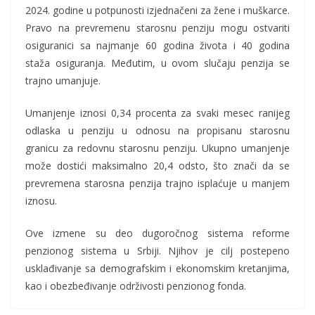
2024. godine u potpunosti izjednačeni za žene i muškarce.
Pravo na prevremenu starosnu penziju mogu ostvariti
osiguranici sa najmanje 60 godina života i 40 godina
staža osiguranja. Međutim, u ovom slučaju penzija se
trajno umanjuje.
Umanjenje iznosi 0,34 procenta za svaki mesec ranijeg
odlaska u penziju u odnosu na propisanu starosnu
granicu za redovnu starosnu penziju. Ukupno umanjenje
može dostići maksimalno 20,4 odsto, što znači da se
prevremena starosna penzija trajno isplaćuje u manjem
iznosu.
Ove izmene su deo dugoročnog sistema reforme
penzionog sistema u Srbiji. Njihov je cilj postepeno
usklađivanje sa demografskim i ekonomskim kretanjima,
kao i obezbeđivanje održivosti penzionog fonda.