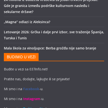
Gde je granica između podrške kulturnom nasleđu i
sekularne države?
„Magna“ odlazi iz Aleksinca?
Letovanje 2026: Grčka i dalje prvi izbor, sve traženije Španija,
Turska i Tunis
Mala škola za vinoljupce: Berba grožđa nije samo branje
BUDIMO U VEZI
Budite u vezi sa 037info.net!
Pratite nas, dodajte, lajkujte ili se prijavite!
Mi smo i na
Facebook
-u.
Mi smo i na
Instagram
-u.