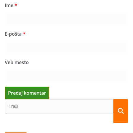
Ime
*
E-pošta
*
Veb mesto