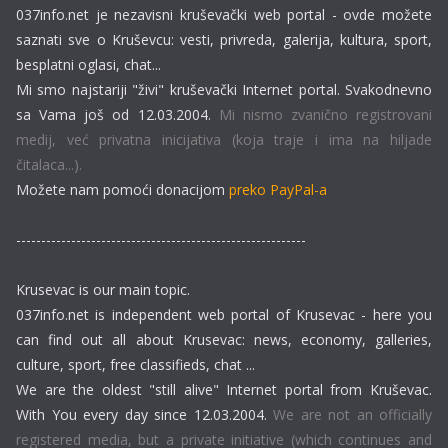
037info.net je nezavisni kruševački web portal - ovde možete
saznati sve o Kruševcu: vesti, privreda, galerija, kultura, sport,
besplatni oglasi, chat...
Mi smo najstariji "živi" kruševački Internet portal. Svakodnevno
sa Vama još od 12.03.2004.
Mi nismo zvanično registrovani
medij, već privatna inicijativa (koja traje i ima na hiljade
čitalaca...).
Možete nam pomoći donacijom
preko PayPal-a
----------------------------------------------------------
Krusevac is our main topic.
037info.net is independent web portal of Krusevac - here you
can find out all about Krusevac: news, economy, galleries,
culture, sport, free classifieds, chat ...
We are the oldest "still alive" Internet portal from Kruševac.
With You every day since 12.03.2004.
We are not an officially
registered media, but a private initiative (which continues and