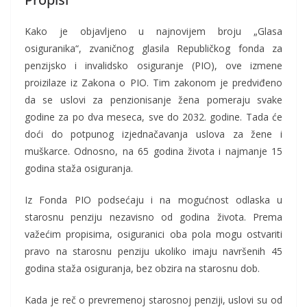
Kako je objavljeno u najnovijem broju „Glasa
osiguranika“, zvaničnog glasila Republičkog fonda za
penzijsko i invalidsko osiguranje (PIO), ove izmene
proizilaze iz Zakona o PIO. Tim zakonom je predviđeno
da se uslovi za penzionisanje žena pomeraju svake
godine za po dva meseca, sve do 2032. godine. Tada će
doći do potpunog izjednačavanja uslova za žene i
muškarce. Odnosno, na 65 godina života i najmanje 15
godina staža osiguranja.
Iz Fonda PIO podsećaju i na mogućnost odlaska u
starosnu penziju nezavisno od godina života. Prema
važećim propisima, osiguranici oba pola mogu ostvariti
pravo na starosnu penziju ukoliko imaju navršenih 45
godina staža osiguranja, bez obzira na starosnu dob.
Kada je reč o prevremenoj starosnoj penziji, uslovi su od