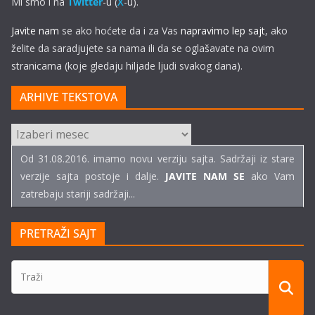
Mi smo i na
Twitter
-u (
X
-u).
Javite nam
se ako hoćete da i za Vas
napravimo lep sajt
, ako
želite da saradjujete sa nama ili da se oglašavate na ovim
stranicama (koje gledaju hiljade ljudi svakog dana).
ARHIVE TEKSTOVA
ARHIVE
TEKSTOVA
Od 31.08.2016. imamo novu verziju sajta. Sadržaji iz stare
verzije sajta postoje i dalje.
JAVITE NAM SE
ako Vam
zatrebaju stariji sadržaji...
PRETRAŽI SAJT