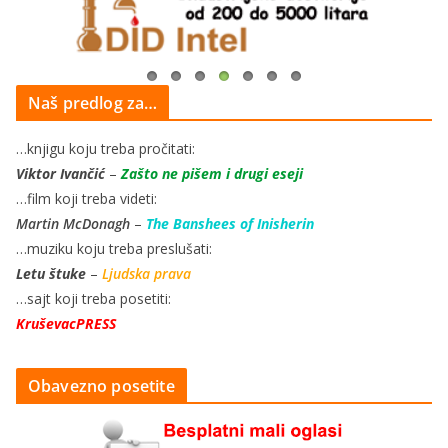
Naš predlog za…
…knjigu koju treba pročitati:
Viktor Ivančić
–
Zašto ne pišem i drugi eseji
…film koji treba videti:
Martin McDonagh
–
The Banshees of Inisherin
…muziku koju treba preslušati:
Letu štuke
–
Ljudska prava
…sajt koji treba posetiti:
KruševacPRESS
Obavezno posetite