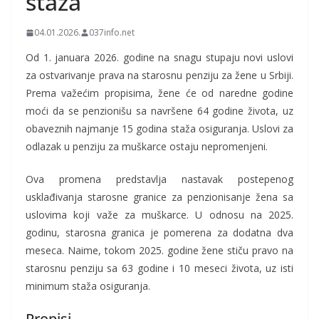
staža
04.01.2026.
037info.net
Od 1. januara 2026. godine na snagu stupaju novi uslovi
za ostvarivanje prava na starosnu penziju za žene u Srbiji.
Prema važećim propisima, žene će od naredne godine
moći da se penzionišu sa navršene 64 godine života, uz
obaveznih najmanje 15 godina staža osiguranja. Uslovi za
odlazak u penziju za muškarce ostaju nepromenjeni.
Ova promena predstavlja nastavak postepenog
usklađivanja starosne granice za penzionisanje žena sa
uslovima koji važe za muškarce. U odnosu na 2025.
godinu, starosna granica je pomerena za dodatna dva
meseca. Naime, tokom 2025. godine žene stiču pravo na
starosnu penziju sa 63 godine i 10 meseci života, uz isti
minimum staža osiguranja.
Propisi