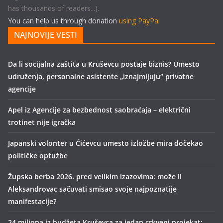
has thousands of readers...).
You can help us through donation
using PayPal
NAJNOVIJE VESTI
Da li socijalna zaštita u Kruševcu postaje biznis? Umesto
udruženja, personalne asistente „iznajmljuju“ privatne
agencije
Apel iz Agencije za bezbednost saobraćaja – električni
trotinet nije igračka
Japanski volonter u Ćićevcu umesto izložbe mira dočekao
političke optužbe
Župska berba 2026. pred velikim izazovima: može li
Aleksandrovac sačuvati smisao svoje najpoznatije
manifestacije?
24 miliona iz budžeta Kruševca za jedan crkveni projekat: