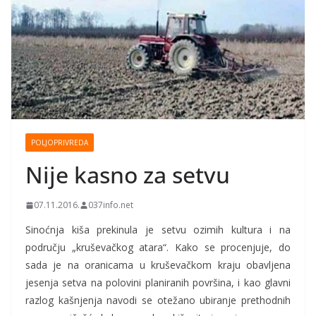
POLJOPRIVREDA
Nije kasno za setvu
07.11.2016.
037info.net
Sinoćnja kiša prekinula je setvu ozimih kultura i na
području „kruševačkog atara“. Kako se procenjuje, do
sada je na oranicama u kruševačkom kraju obavljena
jesenja setva na polovini planiranih površina, i kao glavni
razlog kašnjenja navodi se otežano ubiranje prethodnih