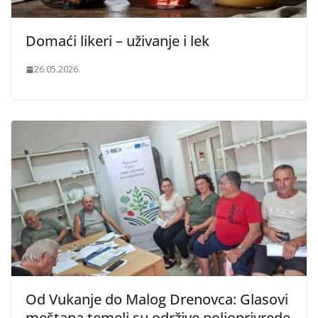
Domaći likeri – uživanje i lek
26.05.2026.
Od Vukanje do Malog Drenovca: Glasovi
meštana temelj su održive poljoprivrede