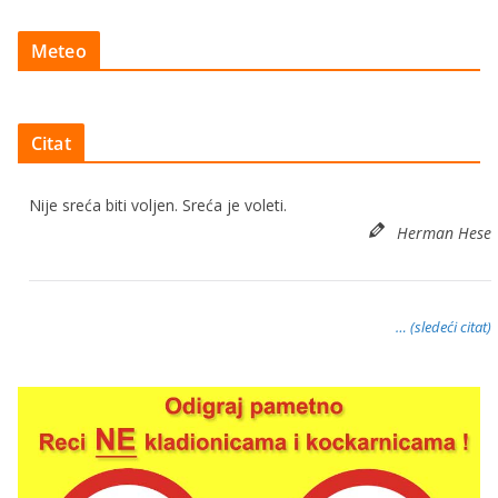
Meteo
Citat
Nije sreća biti voljen. Sreća je voleti.
Herman Hese
… (sledeći citat)