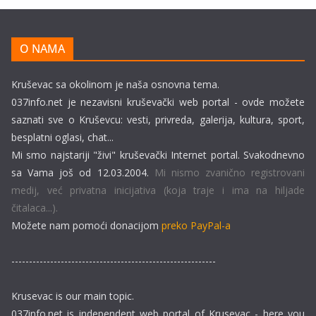
O NAMA
Kruševac sa okolinom je naša osnovna tema.
037info.net je nezavisni kruševački web portal - ovde možete
saznati sve o Kruševcu: vesti, privreda, galerija, kultura, sport,
besplatni oglasi, chat...
Mi smo najstariji "živi" kruševački Internet portal. Svakodnevno
sa Vama još od 12.03.2004.
Mi nismo zvanično registrovani
medij, već privatna inicijativa (koja traje i ima na hiljade
čitalaca...).
Možete nam pomoći donacijom
preko PayPal-a
----------------------------------------------------------
Krusevac is our main topic.
037info.net is independent web portal of Krusevac - here you