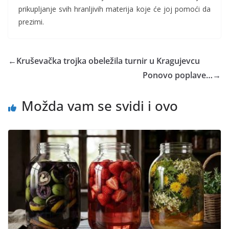
prikupljanje svih hranljivih materija koje će joj pomoći da
prezimi.
←
Kruševačka trojka obeležila turnir u Kragujevcu
Ponovo poplave…
→
Možda vam se svidi i ovo