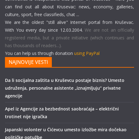
can find out all about Krusevac: news, economy, galleries,
culture, sport, free classifieds, chat ...
We are the oldest "still alive" Internet portal from Kruševac.
With You every day since 12.03.2004.
We are not an officially
registered media, but a private initiative (which continues and
has thousands of readers...).
You can help us through donation
using PayPal
NAJNOVIJE VESTI
Da li socijalna zaštita u Kruševcu postaje biznis? Umesto
udruženja, personalne asistente „iznajmljuju“ privatne
agencije
Apel iz Agencije za bezbednost saobraćaja – električni
trotinet nije igračka
Japanski volonter u Ćićevcu umesto izložbe mira dočekao
političke optužbe