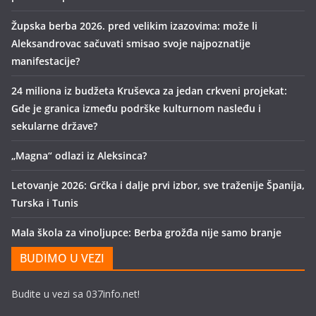
Župska berba 2026. pred velikim izazovima: može li
Aleksandrovac sačuvati smisao svoje najpoznatije
manifestacije?
24 miliona iz budžeta Kruševca za jedan crkveni projekat:
Gde je granica između podrške kulturnom nasleđu i
sekularne države?
„Magna“ odlazi iz Aleksinca?
Letovanje 2026: Grčka i dalje prvi izbor, sve traženije Španija,
Turska i Tunis
Mala škola za vinoljupce: Berba grožđa nije samo branje
BUDIMO U VEZI
Budite u vezi sa 037info.net!