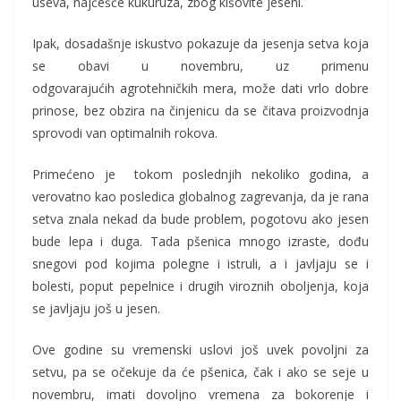
useva, najčešće kukuruza, zbog kišovite jeseni.
Ipak, dosadašnje iskustvo pokazuje da jesenja setva koja
se obavi u novembru, uz primenu
odgovarajućih agrotehničkih mera, može dati vrlo dobre
prinose, bez obzira na činjenicu da se čitava proizvodnja
sprovodi van optimalnih rokova.
Primećeno je tokom poslednjih nekoliko godina, a
verovatno kao posledica globalnog zagrevanja, da je rana
setva znala nekad da bude problem, pogotovu ako jesen
bude lepa i duga. Tada pšenica mnogo izraste, dođu
snegovi pod kojima polegne i istruli, a i javljaju se i
bolesti, poput pepelnice i drugih viroznih oboljenja, koja
se javljaju još u jesen.
Ove godine su vremenski uslovi još uvek povoljni za
setvu, pa se očekuje da će pšenica, čak i ako se seje u
novembru, imati dovoljno vremena za bokorenje i