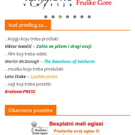
Naš predlog za…
…knjigu koju treba pročitati:
Viktor Ivančić
–
Zašto ne pišem i drugi eseji
…film koji treba videti:
Martin McDonagh
–
The Banshees of Inisherin
…muziku koju treba preslušati:
Letu štuke
–
Ljudska prava
…sajt koji treba posetiti:
KruševacPRESS
Obavezno posetite