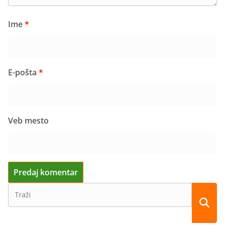
Ime
*
E-pošta
*
Veb mesto