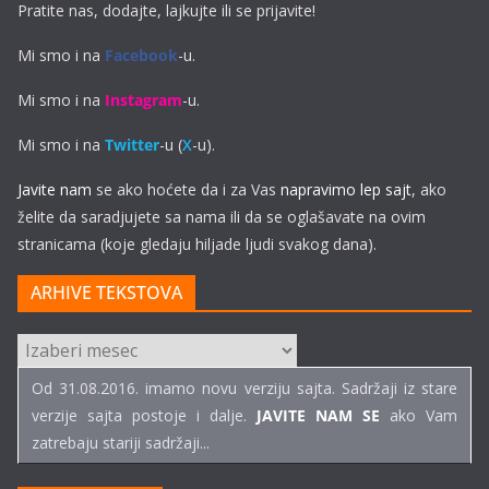
Pratite nas, dodajte, lajkujte ili se prijavite!
Mi smo i na
Facebook
-u.
Mi smo i na
Instagram
-u.
Mi smo i na
Twitter
-u (
X
-u).
Javite nam
se ako hoćete da i za Vas
napravimo lep sajt
, ako
želite da saradjujete sa nama ili da se oglašavate na ovim
stranicama (koje gledaju hiljade ljudi svakog dana).
ARHIVE TEKSTOVA
ARHIVE
TEKSTOVA
Od 31.08.2016. imamo novu verziju sajta. Sadržaji iz stare
verzije sajta postoje i dalje.
JAVITE NAM SE
ako Vam
zatrebaju stariji sadržaji...