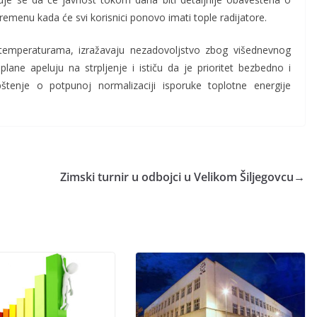
remenu kada će svi korisnici ponovo imati tople radijatore.
 temperaturama, izražavaju nezadovoljstvo zbog višednevnog
lane apeluju na strpljenje i ističu da je prioritet bezbedno i
štenje o potpunoj normalizaciji isporuke toplotne energije
Zimski turnir u odbojci u Velikom Šiljegovcu
→