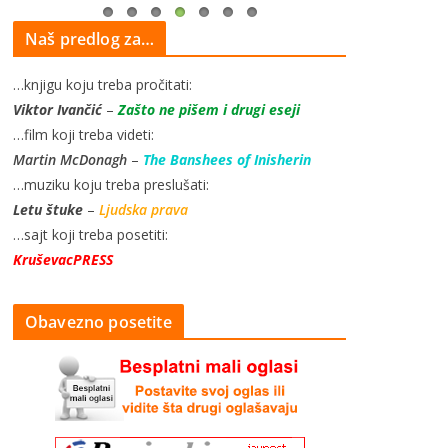
Naš predlog za…
…knjigu koju treba pročitati:
Viktor Ivančić
–
Zašto ne pišem i drugi eseji
…film koji treba videti:
Martin McDonagh
–
The Banshees of Inisherin
…muziku koju treba preslušati:
Letu štuke
–
Ljudska prava
…sajt koji treba posetiti:
KruševacPRESS
Obavezno posetite