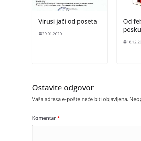
Virusi jači od poseta
Od fe
poskup
29.01.2020.
18.12.2
Ostavite odgovor
Vaša adresa e-pošte neće biti objavljena.
Neop
Komentar
*