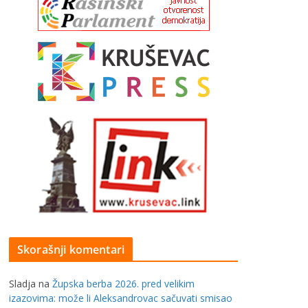
Skorašnji komentari
Sladja
na
Župska berba 2026. pred velikim
izazovima: može li Aleksandrovac sačuvati smisao