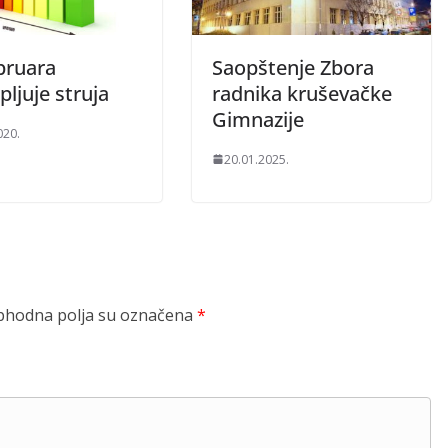
bruara
Saopštenje Zbora
ljuje struja
radnika kruševačke
Gimnazije
020.
20.01.2025.
hodna polja su označena
*