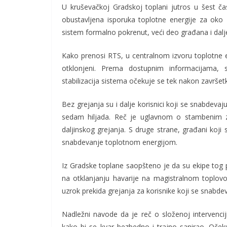
U kruševačkoj Gradskoj toplani jutros u šest č
obustavljena isporuka toplotne energije za oko 7.
sistem formalno pokrenut, veći deo građana i dalje
Kako prenosi RTS, u centralnom izvoru toplotne en
otklonjeni. Prema dostupnim informacijama, 
stabilizacija sistema očekuje se tek nakon završet
Bez grejanja su i dalje korisnici koji se snabdeva
sedam hiljada. Reč je uglavnom o stambenim zg
daljinskog grejanja. S druge strane, građani koji
snabdevanje toplotnom energijom.
Iz Gradske toplane saopšteno je da su ekipe tog 
na otklanjanju havarije na magistralnom toplovo
uzrok prekida grejanja za korisnike koji se snabde
Nadležni navode da je reč o složenoj intervenci
kako bi se kvar bezbedno i trajno sanirao. Oček