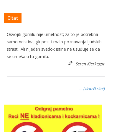
Citat
Osvojiti gomilu nije umetnost; za to je potrebna
samo neistina, glupost i malo poznavanja ljudskih
strasti. Ali nijedan svedok istine ne usuđuje se da
se umeša u tu gomilu.
Seren Kjerkegor
… (sledeći citat)