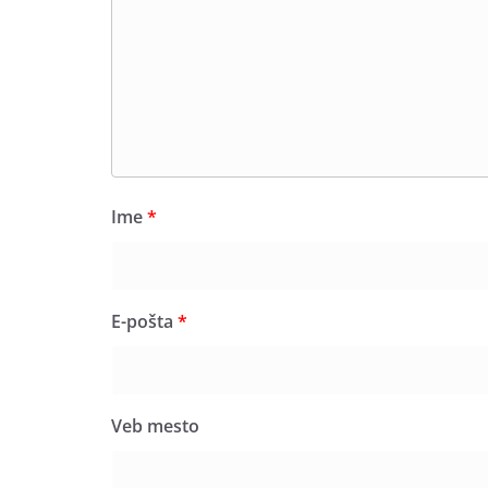
Ime
*
E-pošta
*
Veb mesto