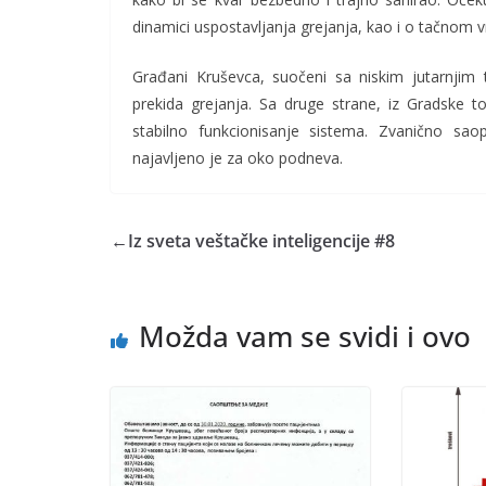
dinamici uspostavljanja grejanja, kao i o tačnom v
Građani Kruševca, suočeni sa niskim jutarnjim
prekida grejanja. Sa druge strane, iz Gradske top
stabilno funkcionisanje sistema. Zvanično saop
najavljeno je za oko podneva.
←
Iz sveta veštačke inteligencije #8
Možda vam se svidi i ovo