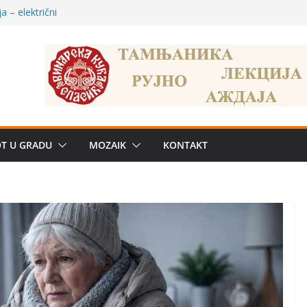
e biznis? Umesto
uju“ privatne
 – električni
žbe mira dočekao
a: može li
poznatije
 dobija, Brus se
OT U GRADU
MOZAIK
KONTAKT