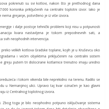
asova pokrenuti su svi kotlovi, nakon što je prethodnog dana
000 korisnika priključenih na centralni toplotni izvor. Iako je
 nema grejanje, potvrđeno je iz više izvora.
ergije i dalje postoje tehnički problemi koji nisu u potpunosti
sanacija kvara nastavljena je tokom prepodnevnih sati, a
ka svih neophodnih intervencija.
ju preko velikih kotlova Gradske toplane, kojih je u Kruševcu oko
radama i većim objektima priključenim na centralni sistem
 se greju putem tri dislocirane kotlarnice trenutno imaju uredno
preduzeća i tokom vikenda bile neprekidno na terenu. Radilo se
du u Nemanjinoj ulici. Upravo taj kvar označen je kao glavni
vaju iz Centralnog toplotnog izvora.
ji. Zbog toga je bilo neophodno potpuno isključivanje sistema
uje se da će javnost tokom dana biti detaljnije obaveštena o