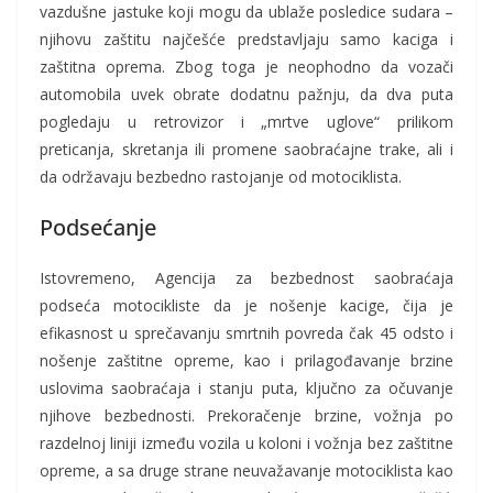
vazdušne jastuke koji mogu da ublaže posledice sudara –
njihovu zaštitu najčešće predstavljaju samo kaciga i
zaštitna oprema. Zbog toga je neophodno da vozači
automobila uvek obrate dodatnu pažnju, da dva puta
pogledaju u retrovizor i „mrtve uglove“ prilikom
preticanja, skretanja ili promene saobraćajne trake, ali i
da održavaju bezbedno rastojanje od motociklista.
Podsećanje
Istovremeno, Agencija za bezbednost saobraćaja
podseća motocikliste da je nošenje kacige, čija je
efikasnost u sprečavanju smrtnih povreda čak 45 odsto i
nošenje zaštitne opreme, kao i prilagođavanje brzine
uslovima saobraćaja i stanju puta, ključno za očuvanje
njihove bezbednosti. Prekoračenje brzine, vožnja po
razdelnoj liniji između vozila u koloni i vožnja bez zaštitne
opreme, a sa druge strane neuvažavanje motociklista kao