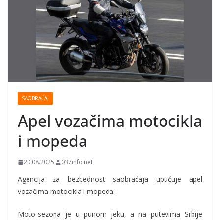
SAOBRAĆAJ
Apel vozačima motocikla
i mopeda
20.08.2025.
037info.net
Agencija za bezbednost saobraćaja upućuje apel
vozačima motocikla i mopeda:
Moto-sezona je u punom jeku, a na putevima Srbije