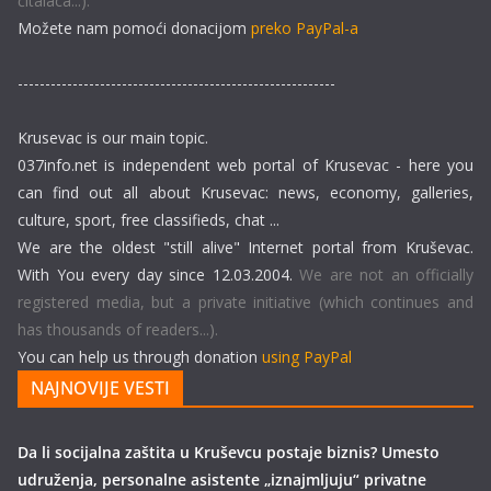
čitalaca...).
Možete nam pomoći donacijom
preko PayPal-a
----------------------------------------------------------
Krusevac is our main topic.
037info.net is independent web portal of Krusevac - here you
can find out all about Krusevac: news, economy, galleries,
culture, sport, free classifieds, chat ...
We are the oldest "still alive" Internet portal from Kruševac.
With You every day since 12.03.2004.
We are not an officially
registered media, but a private initiative (which continues and
has thousands of readers...).
You can help us through donation
using PayPal
NAJNOVIJE VESTI
Da li socijalna zaštita u Kruševcu postaje biznis? Umesto
udruženja, personalne asistente „iznajmljuju“ privatne