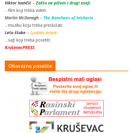
Viktor Ivančić
–
Zašto ne pišem i drugi eseji
…film koji treba videti:
Martin McDonagh
–
The Banshees of Inisherin
…muziku koju treba preslušati:
Letu štuke
–
Ljudska prava
…sajt koji treba posetiti:
KruševacPRESS
Obavezno posetite