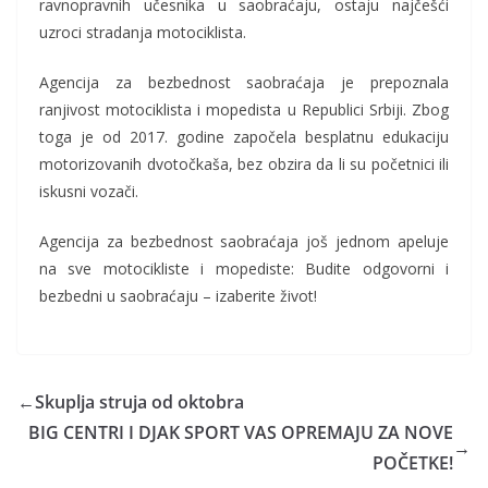
ravnopravnih učesnika u saobraćaju, ostaju najčešći
uzroci stradanja motociklista.
Agencija za bezbednost saobraćaja je prepoznala
ranjivost motociklista i mopedista u Republici Srbiji. Zbog
toga je od 2017. godine započela besplatnu edukaciju
motorizovanih dvotočkaša, bez obzira da li su početnici ili
iskusni vozači.
Agencija za bezbednost saobraćaja još jednom apeluje
na sve motocikliste i mopediste: Budite odgovorni i
bezbedni u saobraćaju – izaberite život!
←
Skuplja struja od oktobra
BIG CENTRI I DJAK SPORT VAS OPREMAJU ZA NOVE
→
POČETKE!