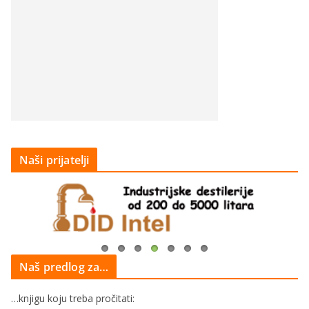
Naši prijatelji
Naš predlog za…
…knjigu koju treba pročitati: