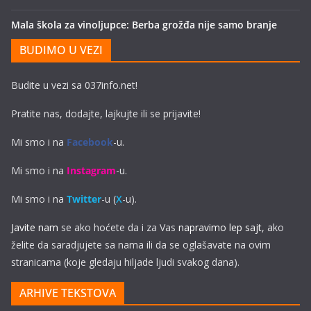
Mala škola za vinoljupce: Berba grožđa nije samo branje
BUDIMO U VEZI
Budite u vezi sa 037info.net!
Pratite nas, dodajte, lajkujte ili se prijavite!
Mi smo i na
Facebook
-u.
Mi smo i na
Instagram
-u.
Mi smo i na
Twitter
-u (
X
-u).
Javite nam
se ako hoćete da i za Vas
napravimo lep sajt
, ako
želite da saradjujete sa nama ili da se oglašavate na ovim
stranicama (koje gledaju hiljade ljudi svakog dana).
ARHIVE TEKSTOVA