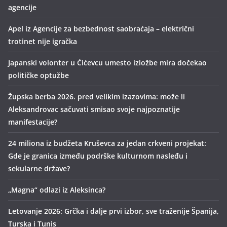
agencije
Apel iz Agencije za bezbednost saobraćaja – električni
trotinet nije igračka
Japanski volonter u Ćićevcu umesto izložbe mira dočekao
političke optužbe
Župska berba 2026. pred velikim izazovima: može li
Aleksandrovac sačuvati smisao svoje najpoznatije
manifestacije?
24 miliona iz budžeta Kruševca za jedan crkveni projekat:
Gde je granica između podrške kulturnom nasleđu i
sekularne države?
„Magna“ odlazi iz Aleksinca?
Letovanje 2026: Grčka i dalje prvi izbor, sve traženije Španija,
Turska i Tunis