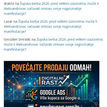
drakče
na
Župska berba 2026. pred velikim izazovima: može li
Aleksandrovac sačuvati smisao svoje najpoznatije
manifestacije?
Lazar
na
Župska berba 2026. pred velikim izazovima: može li
Aleksandrovac sačuvati smisao svoje najpoznatije
manifestacije?
Gvozden Smradić
na
Župska berba 2026. pred velikim izazovima:
može li Aleksandrovac sačuvati smisao svoje najpoznatije
manifestacije?