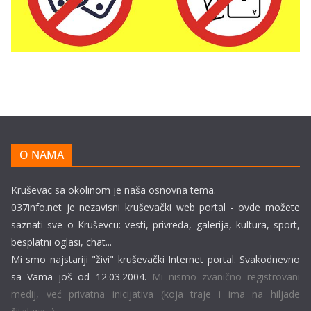
O NAMA
Kruševac sa okolinom je naša osnovna tema.
037info.net je nezavisni kruševački web portal - ovde možete
saznati sve o Kruševcu: vesti, privreda, galerija, kultura, sport,
besplatni oglasi, chat...
Mi smo najstariji "živi" kruševački Internet portal. Svakodnevno
sa Vama još od 12.03.2004.
Mi nismo zvanično registrovani
medij, već privatna inicijativa (koja traje i ima na hiljade