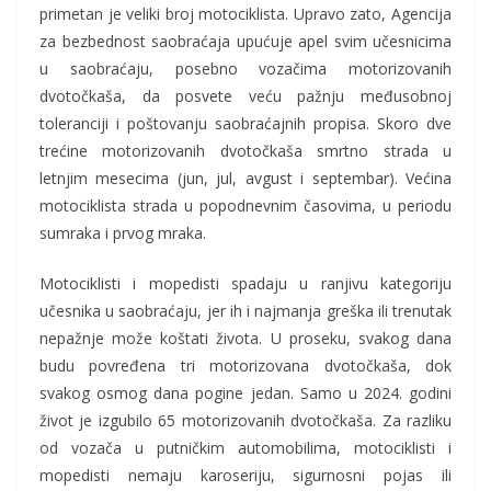
primetan je veliki broj motociklista. Upravo zato, Agencija
za bezbednost saobraćaja upućuje apel svim učesnicima
u saobraćaju, posebno vozačima motorizovanih
dvotočkaša, da posvete veću pažnju međusobnoj
toleranciji i poštovanju saobraćajnih propisa. Skoro dve
trećine motorizovanih dvotočkaša smrtno strada u
letnjim mesecima (jun, jul, avgust i septembar). Većina
motociklista strada u popodnevnim časovima, u periodu
sumraka i prvog mraka.
Motociklisti i mopedisti spadaju u ranjivu kategoriju
učesnika u saobraćaju, jer ih i najmanja greška ili trenutak
nepažnje može koštati života. U proseku, svakog dana
budu povređena tri motorizovana dvotočkaša, dok
svakog osmog dana pogine jedan. Samo u 2024. godini
život je izgubilo 65 motorizovanih dvotočkaša. Za razliku
od vozača u putničkim automobilima, motociklisti i
mopedisti nemaju karoseriju, sigurnosni pojas ili