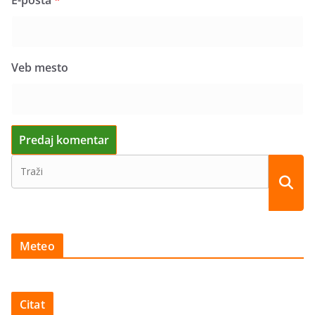
E-pošta
*
Veb mesto
Meteo
Citat