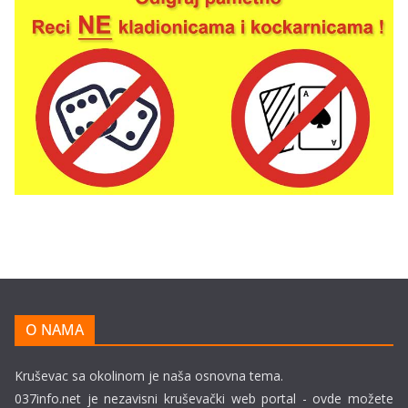
O NAMA
Kruševac sa okolinom je naša osnovna tema.
037info.net je nezavisni kruševački web portal - ovde možete