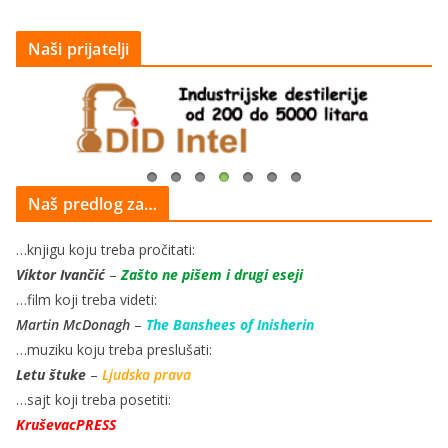
Naši prijatelji
Naš predlog za…
…knjigu koju treba pročitati:
Viktor Ivančić
–
Zašto ne pišem i drugi eseji
…film koji treba videti:
Martin McDonagh
–
The Banshees of Inisherin
…muziku koju treba preslušati:
Letu štuke
–
Ljudska prava
…sajt koji treba posetiti:
KruševacPRESS