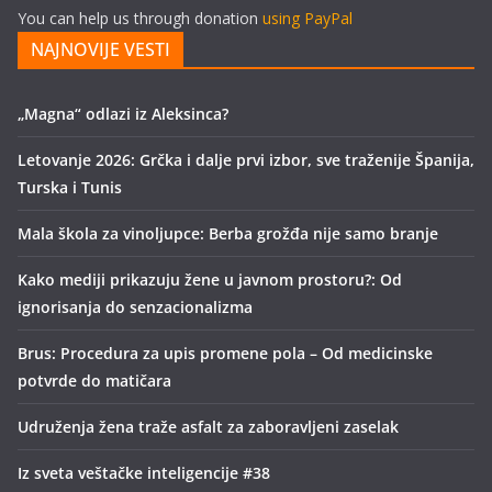
You can help us through donation
using PayPal
NAJNOVIJE VESTI
„Magna“ odlazi iz Aleksinca?
Letovanje 2026: Grčka i dalje prvi izbor, sve traženije Španija,
Turska i Tunis
Mala škola za vinoljupce: Berba grožđa nije samo branje
Kako mediji prikazuju žene u javnom prostoru?: Od
ignorisanja do senzacionalizma
Brus: Procedura za upis promene pola – Od medicinske
potvrde do matičara
Udruženja žena traže asfalt za zaboravljeni zaselak
Iz sveta veštačke inteligencije #38