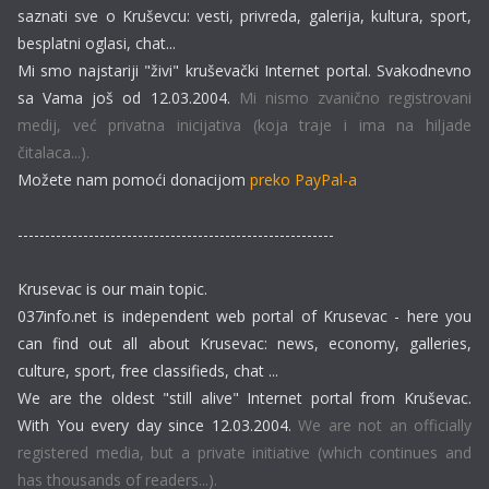
saznati sve o Kruševcu: vesti, privreda, galerija, kultura, sport,
besplatni oglasi, chat...
Mi smo najstariji "živi" kruševački Internet portal. Svakodnevno
sa Vama još od 12.03.2004.
Mi nismo zvanično registrovani
medij, već privatna inicijativa (koja traje i ima na hiljade
čitalaca...).
Možete nam pomoći donacijom
preko PayPal-a
----------------------------------------------------------
Krusevac is our main topic.
037info.net is independent web portal of Krusevac - here you
can find out all about Krusevac: news, economy, galleries,
culture, sport, free classifieds, chat ...
We are the oldest "still alive" Internet portal from Kruševac.
With You every day since 12.03.2004.
We are not an officially
registered media, but a private initiative (which continues and
has thousands of readers...).