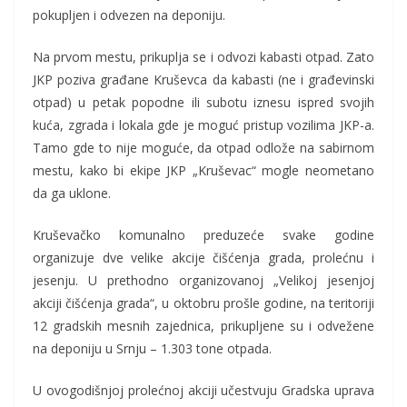
pokupljen i odvezen na deponiju.
Na prvom mestu, prikuplja se i odvozi kabasti otpad. Zato
JKP poziva građane Kruševca da kabasti (ne i građevinski
otpad) u petak popodne ili subotu iznesu ispred svojih
kuća, zgrada i lokala gde je moguć pristup vozilima JKP-a.
Tamo gde to nije moguće, da otpad odlože na sabirnom
mestu, kako bi ekipe JKP „Kruševac“ mogle neometano
da ga uklone.
Kruševačko komunalno preduzeće svake godine
organizuje dve velike akcije čišćenja grada, prolećnu i
jesenju. U prethodno organizovanoj „Velikoj jesenjoj
akciji čišćenja grada“, u oktobru prošle godine, na teritoriji
12 gradskih mesnih zajednica, prikupljene su i odvežene
na deponiju u Srnju – 1.303 tone otpada.
U ovogodišnjoj prolećnoj akciji učestvuju Gradska uprava