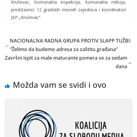
Kruševac, Komunalna inspekcija, Komunalna milicija,
predstavnici 12 gradskih mesnih zajednica i koordinatori
JKP „Kruševac“.
NACIONALNA RADNA GRUPA PROTIV SLAPP TUŽBI:
←
“Želimo da budemo adresa za zaštitu građana”
Završni ispit za male maturante pomera se za sedam
→
dana
Možda vam se svidi i ovo