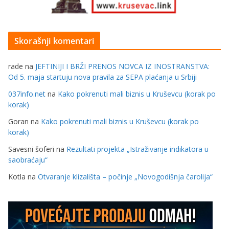
Skorašnji komentari
rade
na
JEFTINIJI I BRŽI PRENOS NOVCA IZ INOSTRANSTVA:
Od 5. maja startuju nova pravila za SEPA plaćanja u Srbiji
037info.net
na
Kako pokrenuti mali biznis u Kruševcu (korak po
korak)
Goran
na
Kako pokrenuti mali biznis u Kruševcu (korak po
korak)
Savesni šoferi
na
Rezultati projekta „Istraživanje indikatora u
saobraćaju“
Kotla
na
Otvaranje klizališta – počinje „Novogodišnja čarolija“