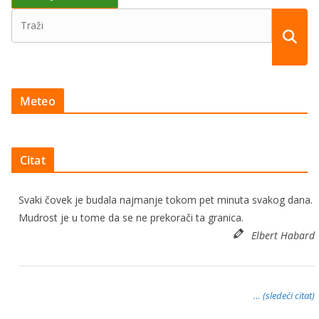
Meteo
Citat
Svaki čovek je budala najmanje tokom pet minuta svakog dana.
Mudrost je u tome da se ne prekorači ta granica.
Elbert Habard
… (sledeći citat)