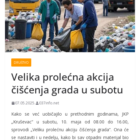
DRUŠTVO
Velika prolećna akcija
čišćenja grada u subotu
07.05.2025.
037info.net
Kako se već uobičajilo u prethodnim godinama, JKP
„Kruševac“ u subotu, 10. maja od 08.00 do 16.00,
sprovodi „Veliku prolećnu akciju čišćenja grada“. Ona će
se nastaviti i u nedelju, kako bi sav otpadni materijal bio