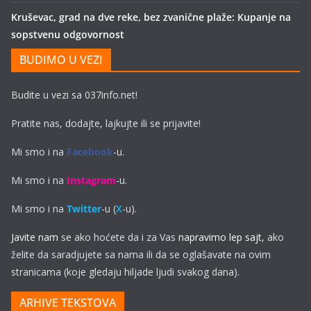
Kruševac, grad na dve reke, bez zvanične plaže: Kupanje na
sopstvenu odgovornost
BUDIMO U VEZI
Budite u vezi sa 037info.net!
Pratite nas, dodajte, lajkujte ili se prijavite!
Mi smo i na
Facebook
-u.
Mi smo i na
Instagram
-u.
Mi smo i na
Twitter
-u (
X
-u).
Javite nam
se ako hoćete da i za Vas
napravimo lep sajt
, ako
želite da saradjujete sa nama ili da se oglašavate na ovim
stranicama (koje gledaju hiljade ljudi svakog dana).
ARHIVE TEKSTOVA