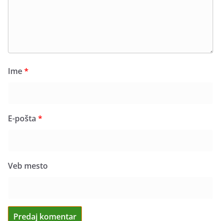
Ime
*
E-pošta
*
Veb mesto