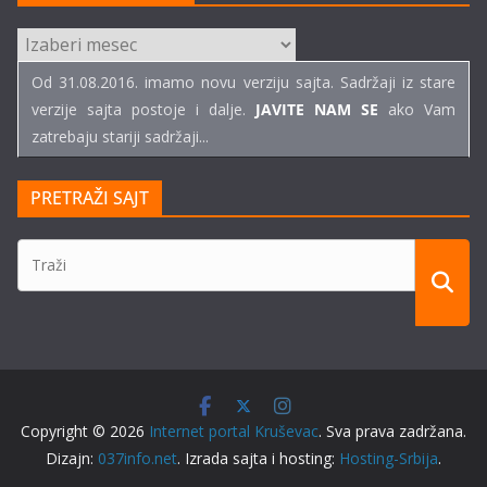
ARHIVE
TEKSTOVA
Od 31.08.2016. imamo novu verziju sajta. Sadržaji iz stare
verzije sajta postoje i dalje.
JAVITE NAM SE
ako Vam
zatrebaju stariji sadržaji...
PRETRAŽI SAJT
Copyright © 2026
Internet portal Kruševac
. Sva prava zadržana.
Dizajn:
037info.net
. Izrada sajta i hosting:
Hosting-Srbija
.